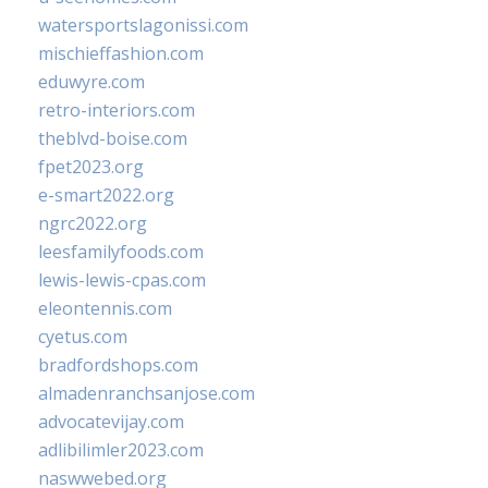
watersportslagonissi.com
mischieffashion.com
eduwyre.com
retro-interiors.com
theblvd-boise.com
fpet2023.org
e-smart2022.org
ngrc2022.org
leesfamilyfoods.com
lewis-lewis-cpas.com
eleontennis.com
cyetus.com
bradfordshops.com
almadenranchsanjose.com
advocatevijay.com
adlibilimler2023.com
naswwebed.org