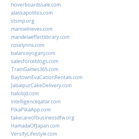
hoverboardssale.com
alaskapolitics.com
stsmp.org
manoelneves.com
mandelaeffectlibrary.com
roselynns.com
balanceyoganj.com
salesforceblogs.com
TrainGames365.com
BaytownEvaCationRentals.com
JabalpurCakeDelivery.com
halobjd.com
intelligenceqatar.com
PikaPikaApp.com
takecareofbusinessdfw.org
HamadaOfJapan.com
VersifyLifestyle.com