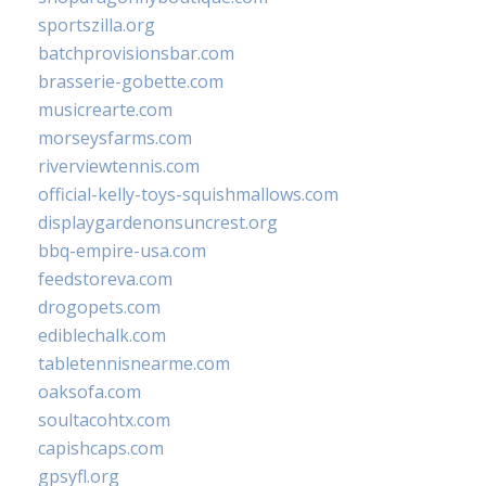
sportszilla.org
batchprovisionsbar.com
brasserie-gobette.com
musicrearte.com
morseysfarms.com
riverviewtennis.com
official-kelly-toys-squishmallows.com
displaygardenonsuncrest.org
bbq-empire-usa.com
feedstoreva.com
drogopets.com
ediblechalk.com
tabletennisnearme.com
oaksofa.com
soultacohtx.com
capishcaps.com
gpsyfl.org