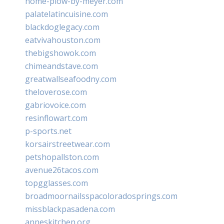
home-plow-by-meyer.com
palatelatincuisine.com
blackdoglegacy.com
eatvivahouston.com
thebigshowok.com
chimeandstave.com
greatwallseafoodny.com
theloverose.com
gabriovoice.com
resinflowart.com
p-sports.net
korsairstreetwear.com
petshopallston.com
avenue26tacos.com
topgglasses.com
broadmoornailsspacoloradosprings.com
missblackpasadena.com
anneskitchen.org