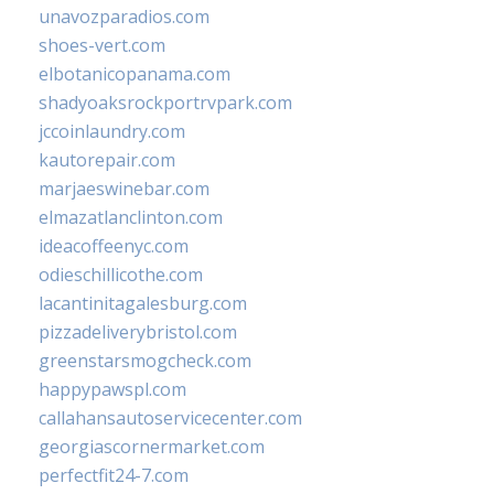
unavozparadios.com
shoes-vert.com
elbotanicopanama.com
shadyoaksrockportrvpark.com
jccoinlaundry.com
kautorepair.com
marjaeswinebar.com
elmazatlanclinton.com
ideacoffeenyc.com
odieschillicothe.com
lacantinitagalesburg.com
pizzadeliverybristol.com
greenstarsmogcheck.com
happypawspl.com
callahansautoservicecenter.com
georgiascornermarket.com
perfectfit24-7.com