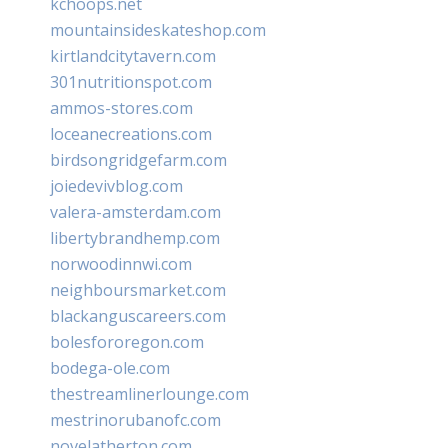
kchoops.net
mountainsideskateshop.com
kirtlandcitytavern.com
301nutritionspot.com
ammos-stores.com
loceanecreations.com
birdsongridgefarm.com
joiedevivblog.com
valera-amsterdam.com
libertybrandhemp.com
norwoodinnwi.com
neighboursmarket.com
blackanguscareers.com
bolesfororegon.com
bodega-ole.com
thestreamlinerlounge.com
mestrinorubanofc.com
novelatherton.com