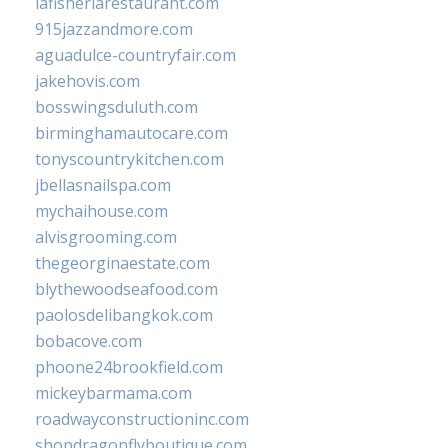
lafisheriarestaurant.com
915jazzandmore.com
aguadulce-countryfair.com
jakehovis.com
bosswingsduluth.com
birminghamautocare.com
tonyscountrykitchen.com
jbellasnailspa.com
mychaihouse.com
alvisgrooming.com
thegeorginaestate.com
blythewoodseafood.com
paolosdelibangkok.com
bobacove.com
phoone24brookfield.com
mickeybarmama.com
roadwayconstructioninc.com
shopdragonflyboutique.com