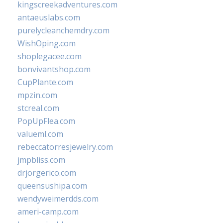
kingscreekadventures.com
antaeuslabs.com
purelycleanchemdry.com
WishOping.com
shoplegacee.com
bonvivantshop.com
CupPlante.com
mpzin.com
stcreal.com
PopUpFlea.com
valueml.com
rebeccatorresjewelry.com
jmpbliss.com
drjorgerico.com
queensushipa.com
wendyweimerdds.com
ameri-camp.com