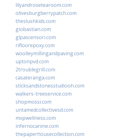
lilyandrosetearoom.com
olivesburgberrypatch.com
theslushkids.com
giobastian.com
glpascensori.com
rifloorepoxy.com
woolleymillingandpaving.com
uptonpvd.com
2troublegrill.com
casateranga.com
sticksandstonesstudiooh.com
walkers-treeservice.com
shopmossi.com
untamedcollectivesd.com
mxpwellness.com
infernocanine.com
thepaperhousecollection.com