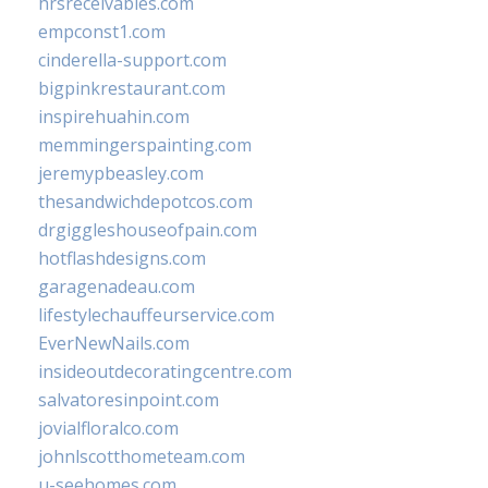
hrsreceivables.com
empconst1.com
cinderella-support.com
bigpinkrestaurant.com
inspirehuahin.com
memmingerspainting.com
jeremypbeasley.com
thesandwichdepotcos.com
drgiggleshouseofpain.com
hotflashdesigns.com
garagenadeau.com
lifestylechauffeurservice.com
EverNewNails.com
insideoutdecoratingcentre.com
salvatoresinpoint.com
jovialfloralco.com
johnlscotthometeam.com
u-seehomes.com