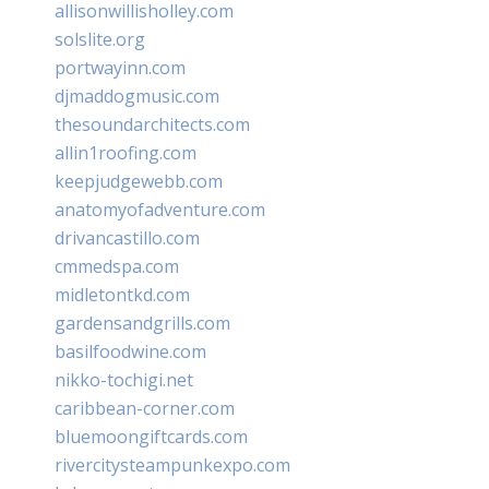
allisonwillisholley.com
solslite.org
portwayinn.com
djmaddogmusic.com
thesoundarchitects.com
allin1roofing.com
keepjudgewebb.com
anatomyofadventure.com
drivancastillo.com
cmmedspa.com
midletontkd.com
gardensandgrills.com
basilfoodwine.com
nikko-tochigi.net
caribbean-corner.com
bluemoongiftcards.com
rivercitysteampunkexpo.com