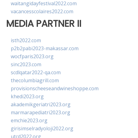
waitangidayfestival2022.com
vacancesscolaires2022.com
MEDIA PARTNER II
isth2022.com
p2b2pabi2023-makassar.com
wocfparis2023.org
sinc2023.com
scdlqatar2022-qa.com
thecolumbiagrill.com
provisionscheeseandwineshoppe.com
khedi2023.org
akademikgeriatri2023.org
marmarapediatri2023.org
emchie2023.org
girisimselradyoloji2022.org
utcd2022.org