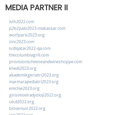
MEDIA PARTNER II
isth2022.com
p2b2pabi2023-makassar.com
wocfparis2023.org
sinc2023.com
scdlqatar2022-qa.com
thecolumbiagrill.com
provisionscheeseandwineshoppe.com
khedi2023.org
akademikgeriatri2023.org
marmarapediatri2023.org
emchie2023.org
girisimselradyoloji2022.org
utcd2022.org
biosensor2022.org