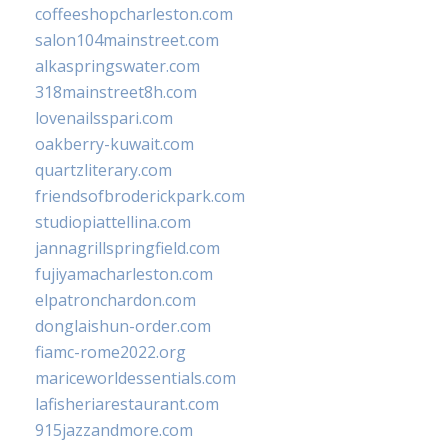
coffeeshopcharleston.com
salon104mainstreet.com
alkaspringswater.com
318mainstreet8h.com
lovenailsspari.com
oakberry-kuwait.com
quartzliterary.com
friendsofbroderickpark.com
studiopiattellina.com
jannagrillspringfield.com
fujiyamacharleston.com
elpatronchardon.com
donglaishun-order.com
fiamc-rome2022.org
mariceworldessentials.com
lafisheriarestaurant.com
915jazzandmore.com