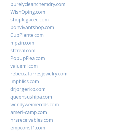
purelycleanchemdry.com
WishOping.com
shoplegacee.com
bonvivantshop.com
CupPlante.com
mpzin.com
stcreal.com
PopUpFlea.com
valueml.com
rebeccatorresjewelry.com
jmpbliss.com
drjorgerico.com
queensushipa.com
wendyweimerdds.com
ameri-camp.com
hrsreceivables.com
empconst1.com