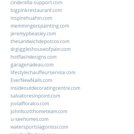
cinderella-support.com
bigpinkrestaurant.com
inspirehuahin.com
memmingerspainting.com
jeremypbeasley.com
thesandwichdepotcos.com
drgiggleshouseofpain.com
hotflashdesigns.com
garagenadeau.com
lifestylechauffeurservice.com
EverNewNails.com
insideoutdecoratingcentre.com
salvatoresinpoint.com
jovialfloralco.com
johnlscotthometeam.com
u-seehomes.com
watersportslagonissi.com