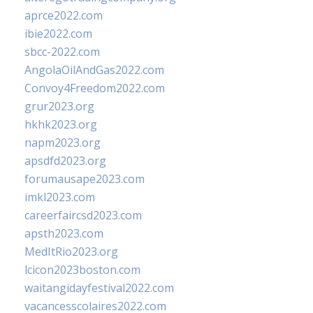
aprce2022.com
ibie2022.com
sbcc-2022.com
AngolaOilAndGas2022.com
Convoy4Freedom2022.com
grur2023.org
hkhk2023.org
napm2023.org
apsdfd2023.org
forumausape2023.com
imkl2023.com
careerfaircsd2023.com
apsth2023.com
MedItRio2023.org
lcicon2023boston.com
waitangidayfestival2022.com
vacancesscolaires2022.com