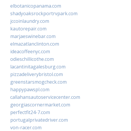
elbotanicopanama.com
shadyoaksrockportrvpark.com
jccoinlaundry.com
kautorepair.com
marjaeswinebar.com
elmazatlanclinton.com
ideacoffeenyc.com
odieschillicothe.com
lacantinitagalesburg.com
pizzadeliverybristol.com
greenstarsmogcheck.com
happypawspl.com
callahansautoservicecenter.com
georgiascornermarket.com
perfectfit24-7.com
portugalprivatedriver.com
von-racer.com