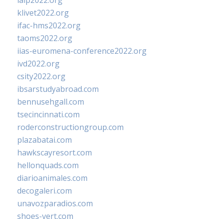
ialp2022.org
klivet2022.org
ifac-hms2022.org
taoms2022.org
iias-euromena-conference2022.org
ivd2022.org
csity2022.org
ibsarstudyabroad.com
bennusehgall.com
tsecincinnati.com
roderconstructiongroup.com
plazabatai.com
hawkscayresort.com
hellonquads.com
diarioanimales.com
decogaleri.com
unavozparadios.com
shoes-vert.com