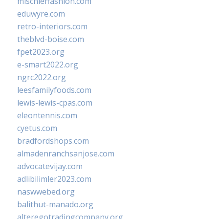
mischieffashion.com
eduwyre.com
retro-interiors.com
theblvd-boise.com
fpet2023.org
e-smart2022.org
ngrc2022.org
leesfamilyfoods.com
lewis-lewis-cpas.com
eleontennis.com
cyetus.com
bradfordshops.com
almadenranchsanjose.com
advocatevijay.com
adlibilimler2023.com
naswwebed.org
balithut-manado.org
alteregotradingcompany.org