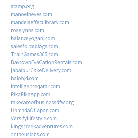
stsmp.org
manoelneves.com
mandelaeffectlibrary.com
roselynns.com
balanceyoganj.com
salesforceblogs.com
TrainGames365.com
BaytownEvaCationRentals.com
JabalpurCakeDelivery.com
halobjd.com
intelligenceqatar.com
PikaPikaApp.com
takecareofbusinessdfw.org
HamadaOfJapan.com
VersifyLifestyle.com
kingscreekadventures.com
antaeuslabs.com