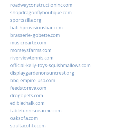
roadwayconstructioninc.com
shopdragonflyboutique.com
sportszilla.org
batchprovisionsbar.com
brasserie-gobette.com
musicrearte.com
morseysfarms.com
riverviewtennis.com
official-kelly-toys-squishmallows.com
displaygardenonsuncrest.org
bbq-empire-usa.com
feedstoreva.com
drogopets.com
ediblechalk.com
tabletennisnearme.com
oaksofa.com
soultacohtx.com