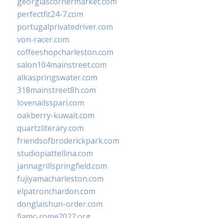
georgiascornermarket.com
perfectfit24-7.com
portugalprivatedriver.com
von-racer.com
coffeeshopcharleston.com
salon104mainstreet.com
alkaspringswater.com
318mainstreet8h.com
lovenailsspari.com
oakberry-kuwait.com
quartzliterary.com
friendsofbroderickpark.com
studiopiattellina.com
jannagrillspringfield.com
fujiyamacharleston.com
elpatronchardon.com
donglaishun-order.com
fiamc-rome2022.org