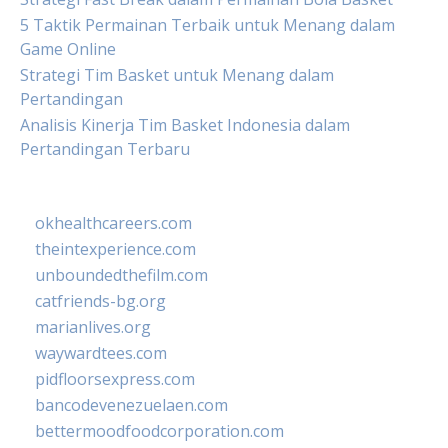
5 Taktik Permainan Terbaik untuk Menang dalam
Game Online
Strategi Tim Basket untuk Menang dalam
Pertandingan
Analisis Kinerja Tim Basket Indonesia dalam
Pertandingan Terbaru
okhealthcareers.com
theintexperience.com
unboundedthefilm.com
catfriends-bg.org
marianlives.org
waywardtees.com
pidfloorsexpress.com
bancodevenezuelaen.com
bettermoodfoodcorporation.com