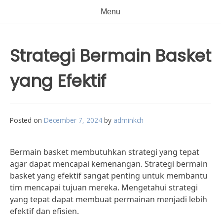
Menu
Strategi Bermain Basket
yang Efektif
Posted on
December 7, 2024
by
adminkch
Bermain basket membutuhkan strategi yang tepat
agar dapat mencapai kemenangan. Strategi bermain
basket yang efektif sangat penting untuk membantu
tim mencapai tujuan mereka. Mengetahui strategi
yang tepat dapat membuat permainan menjadi lebih
efektif dan efisien.