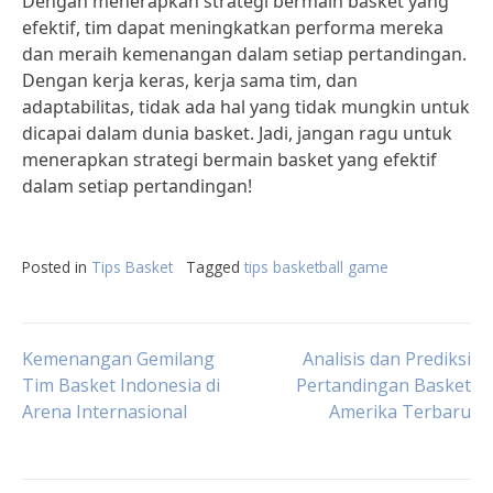
Dengan menerapkan strategi bermain basket yang
efektif, tim dapat meningkatkan performa mereka
dan meraih kemenangan dalam setiap pertandingan.
Dengan kerja keras, kerja sama tim, dan
adaptabilitas, tidak ada hal yang tidak mungkin untuk
dicapai dalam dunia basket. Jadi, jangan ragu untuk
menerapkan strategi bermain basket yang efektif
dalam setiap pertandingan!
Posted in
Tips Basket
Tagged
tips basketball game
Post
Kemenangan Gemilang
Analisis dan Prediksi
Tim Basket Indonesia di
Pertandingan Basket
Arena Internasional
Amerika Terbaru
navigation