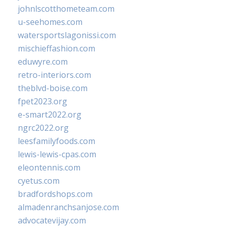
johnlscotthometeam.com
u-seehomes.com
watersportslagonissi.com
mischieffashion.com
eduwyre.com
retro-interiors.com
theblvd-boise.com
fpet2023.org
e-smart2022.org
ngrc2022.org
leesfamilyfoods.com
lewis-lewis-cpas.com
eleontennis.com
cyetus.com
bradfordshops.com
almadenranchsanjose.com
advocatevijay.com