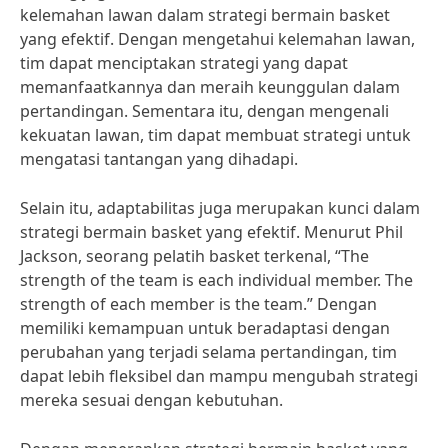
kelemahan lawan dalam strategi bermain basket
yang efektif. Dengan mengetahui kelemahan lawan,
tim dapat menciptakan strategi yang dapat
memanfaatkannya dan meraih keunggulan dalam
pertandingan. Sementara itu, dengan mengenali
kekuatan lawan, tim dapat membuat strategi untuk
mengatasi tantangan yang dihadapi.
Selain itu, adaptabilitas juga merupakan kunci dalam
strategi bermain basket yang efektif. Menurut Phil
Jackson, seorang pelatih basket terkenal, “The
strength of the team is each individual member. The
strength of each member is the team.” Dengan
memiliki kemampuan untuk beradaptasi dengan
perubahan yang terjadi selama pertandingan, tim
dapat lebih fleksibel dan mampu mengubah strategi
mereka sesuai dengan kebutuhan.