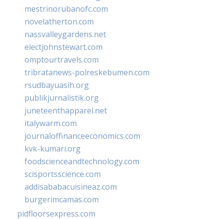
mestrinorubanofc.com
novelatherton.com
nassvalleygardens.net
electjohnstewart.com
omptourtravels.com
tribratanews-polreskebumen.com
rsudbayuasih.org
publikjurnalistik.org
juneteenthapparel.net
italywarm.com
journaloffinanceeconomics.com
kvk-kumari.org
foodscienceandtechnology.com
scisportsscience.com
addisababacuisineaz.com
burgerimcamas.com
pidfloorsexpress.com