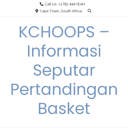
Skip
Call Us: +2782 444 YEAH
to
Cape Town, South Africa
content
KCHOOPS –
Informasi
Seputar
Pertandingan
Basket