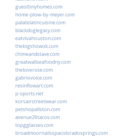
guesttinyhomes.com
home-plow-by-meyer.com
palatelatincuisine.com
blackdoglegacy.com
eatvivahouston.com
thebigshowok.com
chimeandstave.com
greatwallseafoodny.com
theloverose.com
gabriovoice.com
resinflowart.com
p-sports.net
korsairstreetwear.com
petshopallston.com
avenue26tacos.com
topgglasses.com
broadmoornailsspacoloradosprings.com