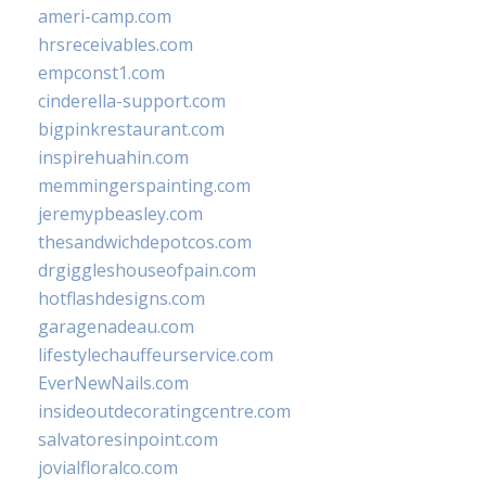
ameri-camp.com
hrsreceivables.com
empconst1.com
cinderella-support.com
bigpinkrestaurant.com
inspirehuahin.com
memmingerspainting.com
jeremypbeasley.com
thesandwichdepotcos.com
drgiggleshouseofpain.com
hotflashdesigns.com
garagenadeau.com
lifestylechauffeurservice.com
EverNewNails.com
insideoutdecoratingcentre.com
salvatoresinpoint.com
jovialfloralco.com