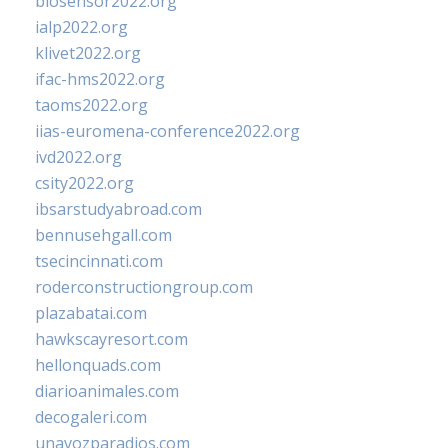
biosensor2022.org
ialp2022.org
klivet2022.org
ifac-hms2022.org
taoms2022.org
iias-euromena-conference2022.org
ivd2022.org
csity2022.org
ibsarstudyabroad.com
bennusehgall.com
tsecincinnati.com
roderconstructiongroup.com
plazabatai.com
hawkscayresort.com
hellonquads.com
diarioanimales.com
decogaleri.com
unavozparadios.com