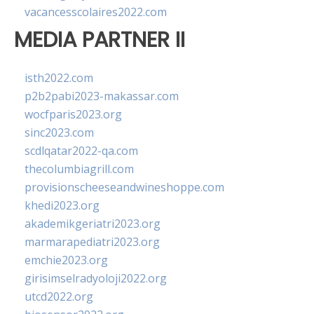
vacancesscolaires2022.com
MEDIA PARTNER II
isth2022.com
p2b2pabi2023-makassar.com
wocfparis2023.org
sinc2023.com
scdlqatar2022-qa.com
thecolumbiagrill.com
provisionscheeseandwineshoppe.com
khedi2023.org
akademikgeriatri2023.org
marmarapediatri2023.org
emchie2023.org
girisimselradyoloji2022.org
utcd2022.org