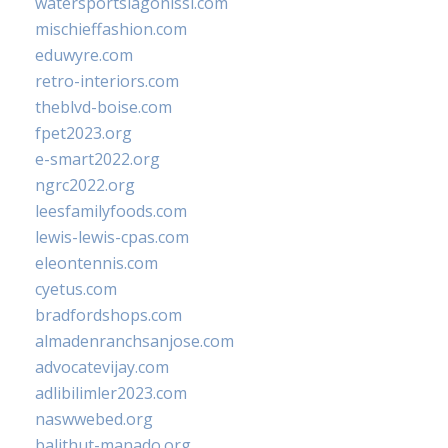
watersportslagonissi.com
mischieffashion.com
eduwyre.com
retro-interiors.com
theblvd-boise.com
fpet2023.org
e-smart2022.org
ngrc2022.org
leesfamilyfoods.com
lewis-lewis-cpas.com
eleontennis.com
cyetus.com
bradfordshops.com
almadenranchsanjose.com
advocatevijay.com
adlibilimler2023.com
naswwebed.org
balithut-manado.org