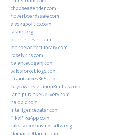
hingstonnt.com
chooseagender.com
hoverboardssale.com
alaskapolitics.com
stsmp.org
manoelneves.com
mandelaeffectlibrary.com
roselynns.com
balanceyoganj.com
salesforceblogs.com
TrainGames365.com
BaytownEvaCationRentals.com
JabalpurCakeDelivery.com
halobjd.com
intelligenceqatar.com
PikaPikaApp.com
takecareofbusinessdfw.org
HamadaOfJapan.com