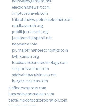
nassvalleygardens.net
electjohnstewart.com
omptourtravels.com
tribratanews-polreskebumen.com
rsudbayuasih.org
publikjurnalistik.org
juneteenthapparel.net
italywarm.com
journaloffinanceeconomics.com
kvk-kumari.org
foodscienceandtechnology.com
scisportsscience.com
addisababacuisineaz.com
burgerimcamas.com
pidfloorsexpress.com
bancodevenezuelaen.com
bettermoodfoodcorporation.com