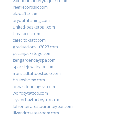
valenciamarketytaqueria.com
reefrecordsllc.com
alawaffle.com
aryouthfishing.com
united-basketball.com
tios-tacos.com
cafecito-satx.com
graduacionviu2023.com
pecanjackstogo.com
zengardendayspa.com
sparklejewelryinc.com
ironcladtattoostudio.com
bruinshome.com
annascleaningsvc.com
wolfcitytattoo.com
oysterbayturkeytrot.com
lafronterarestauranteybar.com
lilyandrosetearoom.com