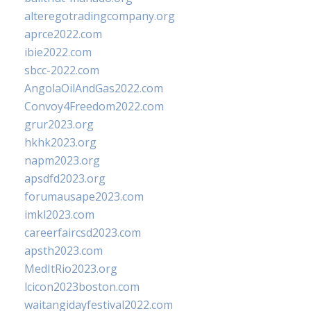
alteregotradingcompany.org
aprce2022.com
ibie2022.com
sbcc-2022.com
AngolaOilAndGas2022.com
Convoy4Freedom2022.com
grur2023.org
hkhk2023.org
napm2023.org
apsdfd2023.org
forumausape2023.com
imkl2023.com
careerfaircsd2023.com
apsth2023.com
MedItRio2023.org
lcicon2023boston.com
waitangidayfestival2022.com