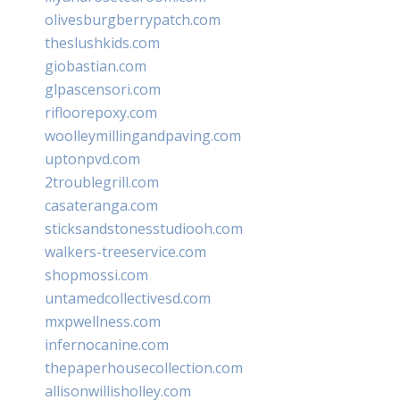
olivesburgberrypatch.com
theslushkids.com
giobastian.com
glpascensori.com
rifloorepoxy.com
woolleymillingandpaving.com
uptonpvd.com
2troublegrill.com
casateranga.com
sticksandstonesstudiooh.com
walkers-treeservice.com
shopmossi.com
untamedcollectivesd.com
mxpwellness.com
infernocanine.com
thepaperhousecollection.com
allisonwillisholley.com