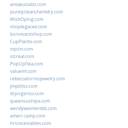
antaeuslabs.com
purelycleanchemdry.com
WishOping.com
shoplegacee.com
bonvivantshop.com
CupPlante.com
mpzin.com
stcreal.com
PopUpFlea.com
valueml.com
rebeccatorresjewelry.com
jmpbliss.com
drjorgerico.com
queensushipa.com
wendyweimerdds.com
ameri-camp.com
hrsreceivables.com