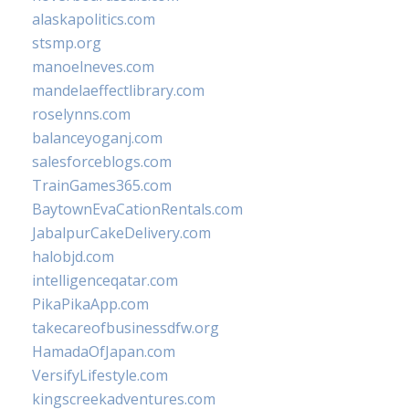
alaskapolitics.com
stsmp.org
manoelneves.com
mandelaeffectlibrary.com
roselynns.com
balanceyoganj.com
salesforceblogs.com
TrainGames365.com
BaytownEvaCationRentals.com
JabalpurCakeDelivery.com
halobjd.com
intelligenceqatar.com
PikaPikaApp.com
takecareofbusinessdfw.org
HamadaOfJapan.com
VersifyLifestyle.com
kingscreekadventures.com