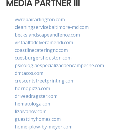
MEDIA PARTNER III
vwrepairarlington.com
cleaningservicebaltimore-md.com
beckslandscapeandfence.com
vistaaltadelveramendi.com
coastlinecateringnc.com
cuesburgershouston.com
psicologiaespecializadaencampeche.com
dmtacos.com
crescentstreetprinting.com
hornopizza.com
driveadragster.com
hematologa.com
lizaivanov.com
guesttinyhomes.com
home-plow-by-meyer.com