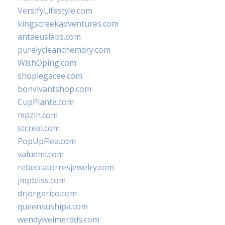
VersifyLifestyle.com
kingscreekadventures.com
antaeuslabs.com
purelycleanchemdry.com
WishOping.com
shoplegacee.com
bonvivantshop.com
CupPlante.com
mpzin.com
stcreal.com
PopUpFlea.com
valueml.com
rebeccatorresjewelry.com
jmpbliss.com
drjorgerico.com
queensushipa.com
wendyweimerdds.com