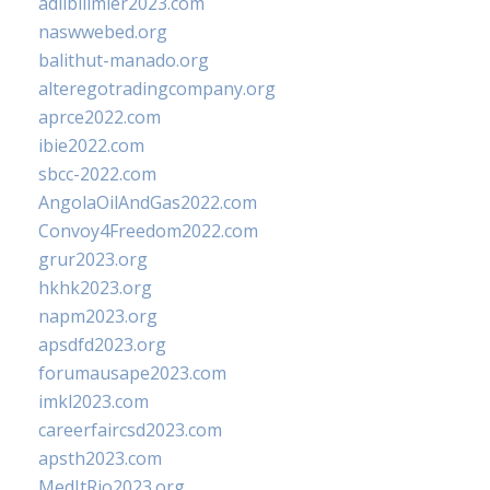
adlibilimler2023.com
naswwebed.org
balithut-manado.org
alteregotradingcompany.org
aprce2022.com
ibie2022.com
sbcc-2022.com
AngolaOilAndGas2022.com
Convoy4Freedom2022.com
grur2023.org
hkhk2023.org
napm2023.org
apsdfd2023.org
forumausape2023.com
imkl2023.com
careerfaircsd2023.com
apsth2023.com
MedItRio2023.org