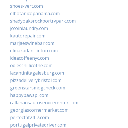
shoes-vert.com
elbotanicopanama.com
shadyoaksrockportrvpark.com
jccoinlaundry.com
kautorepair.com
marjaeswinebar.com
elmazatlanclinton.com
ideacoffeenyc.com
odieschillicothe.com
lacantinitagalesburg.com
pizzadeliverybristol.com
greenstarsmogcheck.com
happypawspl.com
callahansautoservicecenter.com
georgiascornermarket.com
perfectfit24-7.com
portugalprivatedriver.com