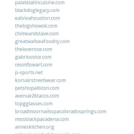
palatelatincuisine.com
blackdoglegacy.com
eatvivahouston.com
thebigshowok.com
chimeandstave.com
greatwallseafoodny.com
theloverose.com
gabriovoice.com
resinflowart.com
p-sports.net
korsairstreetwear.com
petshopallston.com
avenue26tacos.com
topgglasses.com
broadmoornailsspacoloradosprings.com
missblackpasadena.com
anneskitchen.org