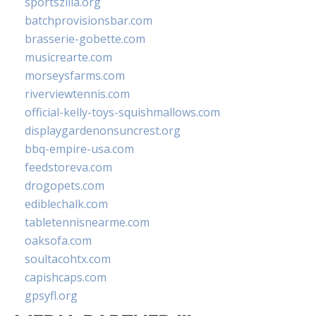
sportszilla.org
batchprovisionsbar.com
brasserie-gobette.com
musicrearte.com
morseysfarms.com
riverviewtennis.com
official-kelly-toys-squishmallows.com
displaygardenonsuncrest.org
bbq-empire-usa.com
feedstoreva.com
drogopets.com
ediblechalk.com
tabletennisnearme.com
oaksofa.com
soultacohtx.com
capishcaps.com
gpsyfl.org