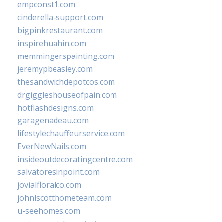
empconst1.com
cinderella-support.com
bigpinkrestaurant.com
inspirehuahin.com
memmingerspainting.com
jeremypbeasley.com
thesandwichdepotcos.com
drgiggleshouseofpain.com
hotflashdesigns.com
garagenadeau.com
lifestylechauffeurservice.com
EverNewNails.com
insideoutdecoratingcentre.com
salvatoresinpoint.com
jovialfloralco.com
johnlscotthometeam.com
u-seehomes.com