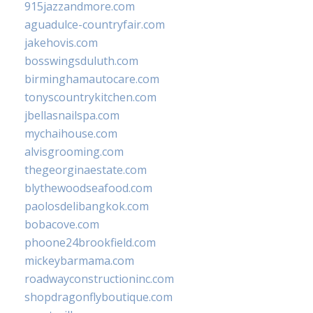
915jazzandmore.com
aguadulce-countryfair.com
jakehovis.com
bosswingsduluth.com
birminghamautocare.com
tonyscountrykitchen.com
jbellasnailspa.com
mychaihouse.com
alvisgrooming.com
thegeorginaestate.com
blythewoodseafood.com
paolosdelibangkok.com
bobacove.com
phoone24brookfield.com
mickeybarmama.com
roadwayconstructioninc.com
shopdragonflyboutique.com