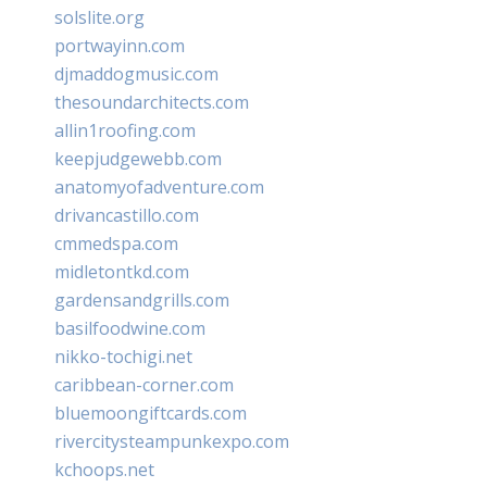
solslite.org
portwayinn.com
djmaddogmusic.com
thesoundarchitects.com
allin1roofing.com
keepjudgewebb.com
anatomyofadventure.com
drivancastillo.com
cmmedspa.com
midletontkd.com
gardensandgrills.com
basilfoodwine.com
nikko-tochigi.net
caribbean-corner.com
bluemoongiftcards.com
rivercitysteampunkexpo.com
kchoops.net