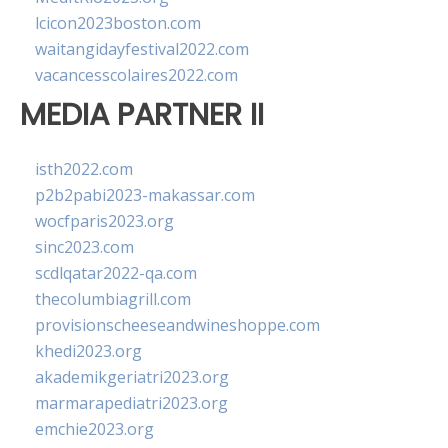
lcicon2023boston.com
waitangidayfestival2022.com
vacancesscolaires2022.com
MEDIA PARTNER II
isth2022.com
p2b2pabi2023-makassar.com
wocfparis2023.org
sinc2023.com
scdlqatar2022-qa.com
thecolumbiagrill.com
provisionscheeseandwineshoppe.com
khedi2023.org
akademikgeriatri2023.org
marmarapediatri2023.org
emchie2023.org