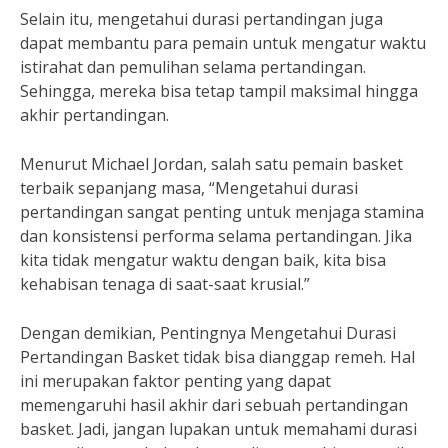
Selain itu, mengetahui durasi pertandingan juga
dapat membantu para pemain untuk mengatur waktu
istirahat dan pemulihan selama pertandingan.
Sehingga, mereka bisa tetap tampil maksimal hingga
akhir pertandingan.
Menurut Michael Jordan, salah satu pemain basket
terbaik sepanjang masa, “Mengetahui durasi
pertandingan sangat penting untuk menjaga stamina
dan konsistensi performa selama pertandingan. Jika
kita tidak mengatur waktu dengan baik, kita bisa
kehabisan tenaga di saat-saat krusial.”
Dengan demikian, Pentingnya Mengetahui Durasi
Pertandingan Basket tidak bisa dianggap remeh. Hal
ini merupakan faktor penting yang dapat
memengaruhi hasil akhir dari sebuah pertandingan
basket. Jadi, jangan lupakan untuk memahami durasi