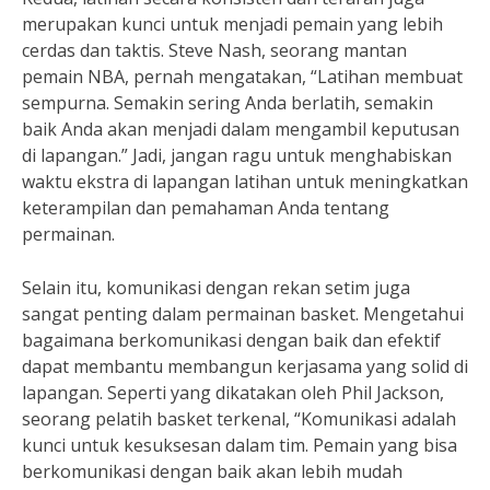
merupakan kunci untuk menjadi pemain yang lebih
cerdas dan taktis. Steve Nash, seorang mantan
pemain NBA, pernah mengatakan, “Latihan membuat
sempurna. Semakin sering Anda berlatih, semakin
baik Anda akan menjadi dalam mengambil keputusan
di lapangan.” Jadi, jangan ragu untuk menghabiskan
waktu ekstra di lapangan latihan untuk meningkatkan
keterampilan dan pemahaman Anda tentang
permainan.
Selain itu, komunikasi dengan rekan setim juga
sangat penting dalam permainan basket. Mengetahui
bagaimana berkomunikasi dengan baik dan efektif
dapat membantu membangun kerjasama yang solid di
lapangan. Seperti yang dikatakan oleh Phil Jackson,
seorang pelatih basket terkenal, “Komunikasi adalah
kunci untuk kesuksesan dalam tim. Pemain yang bisa
berkomunikasi dengan baik akan lebih mudah