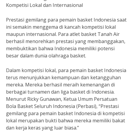
Kompetisi Lokal dan Internasional
Prestasi gemilang para pemain basket Indonesia saat
ini semakin menggema di kancah kompetisi lokal
maupun internasional. Para atlet basket Tanah Air
berhasil menorehkan prestasi yang membanggakan,
membuktikan bahwa Indonesia memiliki potensi
besar dalam dunia olahraga basket.
Dalam kompetisi lokal, para pemain basket Indonesia
terus menunjukkan kemampuan dan ketangguhan
mereka. Mereka berhasil meraih kemenangan di
berbagai turnamen dan liga basket di Indonesia.
Menurut Ricky Gunawan, Ketua Umum Persatuan
Bola Basket Seluruh Indonesia (Perbasi), “Prestasi
gemilang para pemain basket Indonesia di kompetisi
lokal merupakan bukti bahwa mereka memiliki bakat
dan kerja keras yang luar biasa.”