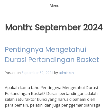
Menu
Month:
September 2024
Pentingnya Mengetahui
Durasi Pertandingan Basket
Posted on
September 30, 2024
by
adminkch
Apakah kamu tahu Pentingnya Mengetahui Durasi
Pertandingan Basket? Durasi pertandingan adalah
salah satu faktor kunci yang harus dipahami oleh
para pemain, pelatih, dan juga penggemar olahraga