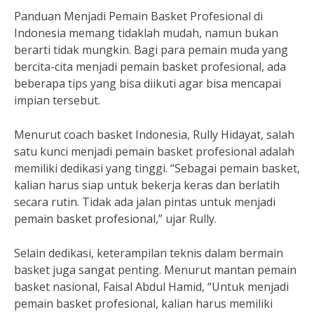
Panduan Menjadi Pemain Basket Profesional di
Indonesia memang tidaklah mudah, namun bukan
berarti tidak mungkin. Bagi para pemain muda yang
bercita-cita menjadi pemain basket profesional, ada
beberapa tips yang bisa diikuti agar bisa mencapai
impian tersebut.
Menurut coach basket Indonesia, Rully Hidayat, salah
satu kunci menjadi pemain basket profesional adalah
memiliki dedikasi yang tinggi. “Sebagai pemain basket,
kalian harus siap untuk bekerja keras dan berlatih
secara rutin. Tidak ada jalan pintas untuk menjadi
pemain basket profesional,” ujar Rully.
Selain dedikasi, keterampilan teknis dalam bermain
basket juga sangat penting. Menurut mantan pemain
basket nasional, Faisal Abdul Hamid, “Untuk menjadi
pemain basket profesional, kalian harus memiliki