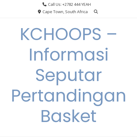
Skip
Call Us: +2782 444 YEAH
to
Cape Town, South Africa
content
KCHOOPS –
Informasi
Seputar
Pertandingan
Basket