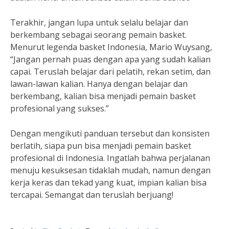
Terakhir, jangan lupa untuk selalu belajar dan
berkembang sebagai seorang pemain basket.
Menurut legenda basket Indonesia, Mario Wuysang,
“Jangan pernah puas dengan apa yang sudah kalian
capai. Teruslah belajar dari pelatih, rekan setim, dan
lawan-lawan kalian. Hanya dengan belajar dan
berkembang, kalian bisa menjadi pemain basket
profesional yang sukses.”
Dengan mengikuti panduan tersebut dan konsisten
berlatih, siapa pun bisa menjadi pemain basket
profesional di Indonesia. Ingatlah bahwa perjalanan
menuju kesuksesan tidaklah mudah, namun dengan
kerja keras dan tekad yang kuat, impian kalian bisa
tercapai. Semangat dan teruslah berjuang!