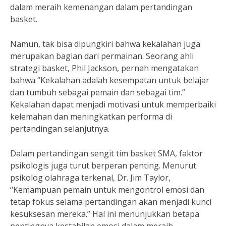
dalam meraih kemenangan dalam pertandingan
basket.
Namun, tak bisa dipungkiri bahwa kekalahan juga
merupakan bagian dari permainan. Seorang ahli
strategi basket, Phil Jackson, pernah mengatakan
bahwa “Kekalahan adalah kesempatan untuk belajar
dan tumbuh sebagai pemain dan sebagai tim.”
Kekalahan dapat menjadi motivasi untuk memperbaiki
kelemahan dan meningkatkan performa di
pertandingan selanjutnya.
Dalam pertandingan sengit tim basket SMA, faktor
psikologis juga turut berperan penting. Menurut
psikolog olahraga terkenal, Dr. Jim Taylor,
“Kemampuan pemain untuk mengontrol emosi dan
tetap fokus selama pertandingan akan menjadi kunci
kesuksesan mereka.” Hal ini menunjukkan betapa