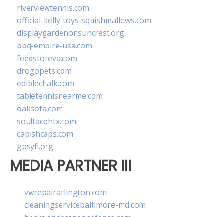
riverviewtennis.com
official-kelly-toys-squishmallows.com
displaygardenonsuncrest.org
bbq-empire-usa.com
feedstoreva.com
drogopets.com
ediblechalk.com
tabletennisnearme.com
oaksofa.com
soultacohtx.com
capishcaps.com
gpsyfl.org
MEDIA PARTNER III
vwrepairarlington.com
cleaningservicebaltimore-md.com