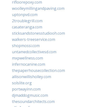
rifloorepoxy.com
woolleymillingandpaving.com
uptonpvd.com
2troublegrill.com
casateranga.com
sticksandstonesstudiooh.com
walkers-treeservice.com
shopmossi.com
untamedcollectivesd.com
mxpwellness.com
infernocanine.com
thepaperhousecollection.com
allisonwillisholley.com
solslite.org
portwayinn.com
djmaddogmusic.com
thesoundarchitects.com