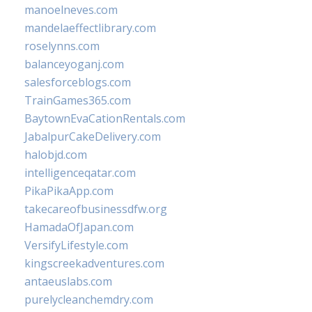
manoelneves.com
mandelaeffectlibrary.com
roselynns.com
balanceyoganj.com
salesforceblogs.com
TrainGames365.com
BaytownEvaCationRentals.com
JabalpurCakeDelivery.com
halobjd.com
intelligenceqatar.com
PikaPikaApp.com
takecareofbusinessdfw.org
HamadaOfJapan.com
VersifyLifestyle.com
kingscreekadventures.com
antaeuslabs.com
purelycleanchemdry.com