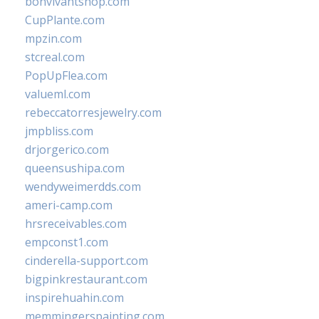
bonvivantshop.com
CupPlante.com
mpzin.com
stcreal.com
PopUpFlea.com
valueml.com
rebeccatorresjewelry.com
jmpbliss.com
drjorgerico.com
queensushipa.com
wendyweimerdds.com
ameri-camp.com
hrsreceivables.com
empconst1.com
cinderella-support.com
bigpinkrestaurant.com
inspirehuahin.com
memmingerspainting.com