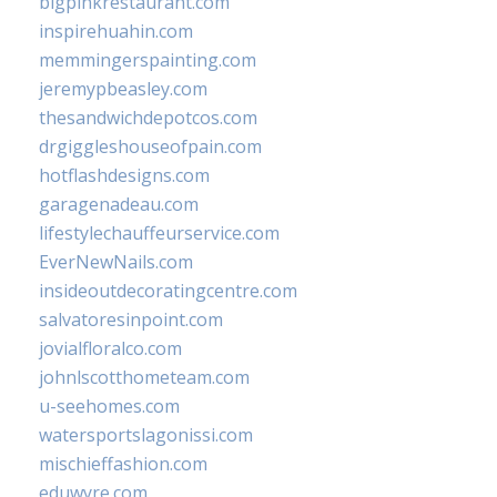
bigpinkrestaurant.com
inspirehuahin.com
memmingerspainting.com
jeremypbeasley.com
thesandwichdepotcos.com
drgiggleshouseofpain.com
hotflashdesigns.com
garagenadeau.com
lifestylechauffeurservice.com
EverNewNails.com
insideoutdecoratingcentre.com
salvatoresinpoint.com
jovialfloralco.com
johnlscotthometeam.com
u-seehomes.com
watersportslagonissi.com
mischieffashion.com
eduwyre.com