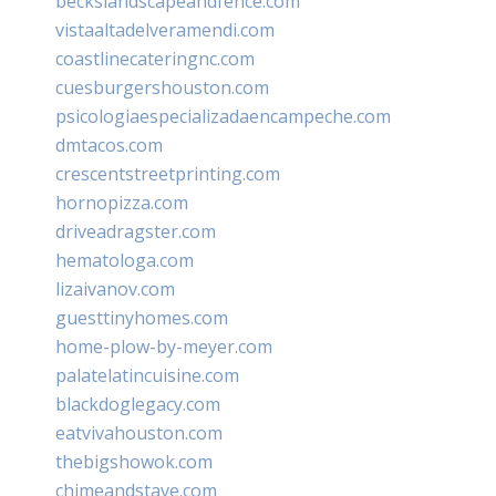
beckslandscapeandfence.com
vistaaltadelveramendi.com
coastlinecateringnc.com
cuesburgershouston.com
psicologiaespecializadaencampeche.com
dmtacos.com
crescentstreetprinting.com
hornopizza.com
driveadragster.com
hematologa.com
lizaivanov.com
guesttinyhomes.com
home-plow-by-meyer.com
palatelatincuisine.com
blackdoglegacy.com
eatvivahouston.com
thebigshowok.com
chimeandstave.com