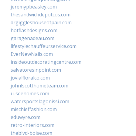
jeremypbeasley.com
thesandwichdepotcos.com
drgiggleshouseofpain.com
hotflashdesigns.com
garagenadeau.com
lifestylechauffeurservice.com
EverNewNails.com
insideoutdecoratingcentre.com
salvatoresinpoint.com
jovialfloralco.com
johnlscotthometeam.com
u-seehomes.com
watersportslagonissi.com
mischieffashion.com
eduwyre.com
retro-interiors.com
theblvd-boise.com