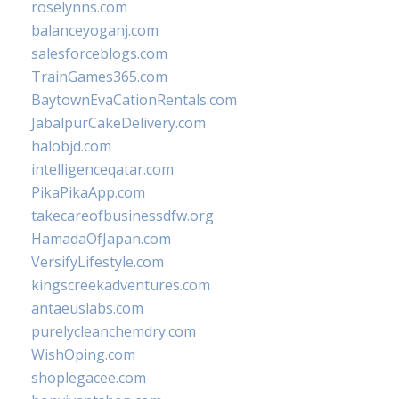
roselynns.com
balanceyoganj.com
salesforceblogs.com
TrainGames365.com
BaytownEvaCationRentals.com
JabalpurCakeDelivery.com
halobjd.com
intelligenceqatar.com
PikaPikaApp.com
takecareofbusinessdfw.org
HamadaOfJapan.com
VersifyLifestyle.com
kingscreekadventures.com
antaeuslabs.com
purelycleanchemdry.com
WishOping.com
shoplegacee.com