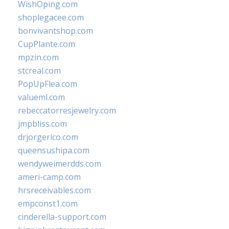
WishOping.com
shoplegacee.com
bonvivantshop.com
CupPlante.com
mpzin.com
stcreal.com
PopUpFlea.com
valueml.com
rebeccatorresjewelry.com
jmpbliss.com
drjorgerico.com
queensushipa.com
wendyweimerdds.com
ameri-camp.com
hrsreceivables.com
empconst1.com
cinderella-support.com