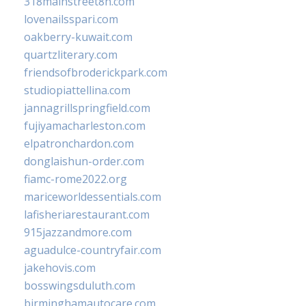
318mainstreet8h.com
lovenailsspari.com
oakberry-kuwait.com
quartzliterary.com
friendsofbroderickpark.com
studiopiattellina.com
jannagrillspringfield.com
fujiyamacharleston.com
elpatronchardon.com
donglaishun-order.com
fiamc-rome2022.org
mariceworldessentials.com
lafisheriarestaurant.com
915jazzandmore.com
aguadulce-countryfair.com
jakehovis.com
bosswingsduluth.com
birminghamautocare.com