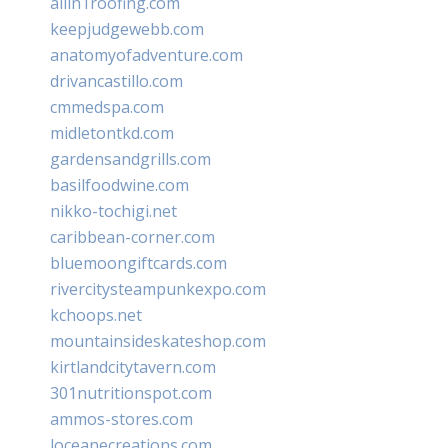
allin1roofing.com
keepjudgewebb.com
anatomyofadventure.com
drivancastillo.com
cmmedspa.com
midletontkd.com
gardensandgrills.com
basilfoodwine.com
nikko-tochigi.net
caribbean-corner.com
bluemoongiftcards.com
rivercitysteampunkexpo.com
kchoops.net
mountainsideskateshop.com
kirtlandcitytavern.com
301nutritionspot.com
ammos-stores.com
loceanecreations.com