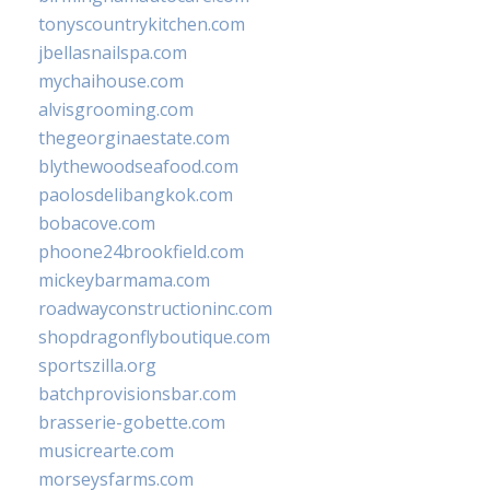
tonyscountrykitchen.com
jbellasnailspa.com
mychaihouse.com
alvisgrooming.com
thegeorginaestate.com
blythewoodseafood.com
paolosdelibangkok.com
bobacove.com
phoone24brookfield.com
mickeybarmama.com
roadwayconstructioninc.com
shopdragonflyboutique.com
sportszilla.org
batchprovisionsbar.com
brasserie-gobette.com
musicrearte.com
morseysfarms.com