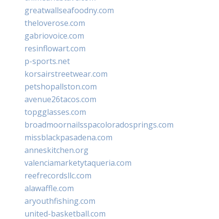
greatwallseafoodny.com
theloverose.com
gabriovoice.com
resinflowart.com
p-sports.net
korsairstreetwear.com
petshopallston.com
avenue26tacos.com
topgglasses.com
broadmoornailsspacoloradosprings.com
missblackpasadena.com
anneskitchen.org
valenciamarketytaqueria.com
reefrecordsllc.com
alawaffle.com
aryouthfishing.com
united-basketball.com