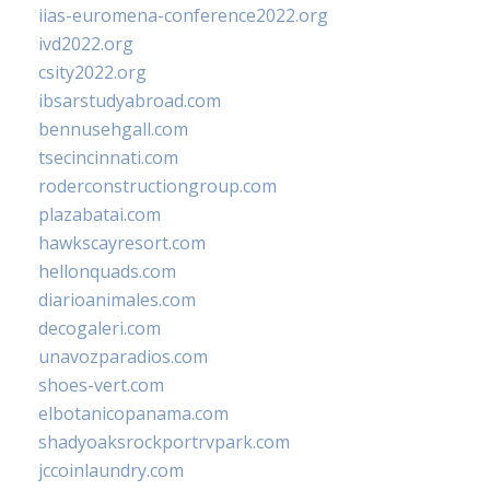
iias-euromena-conference2022.org
ivd2022.org
csity2022.org
ibsarstudyabroad.com
bennusehgall.com
tsecincinnati.com
roderconstructiongroup.com
plazabatai.com
hawkscayresort.com
hellonquads.com
diarioanimales.com
decogaleri.com
unavozparadios.com
shoes-vert.com
elbotanicopanama.com
shadyoaksrockportrvpark.com
jccoinlaundry.com