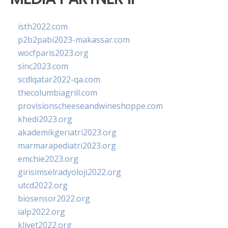
isth2022.com
p2b2pabi2023-makassar.com
wocfparis2023.org
sinc2023.com
scdlqatar2022-qa.com
thecolumbiagrill.com
provisionscheeseandwineshoppe.com
khedi2023.org
akademikgeriatri2023.org
marmarapediatri2023.org
emchie2023.org
girisimselradyoloji2022.org
utcd2022.org
biosensor2022.org
ialp2022.org
klivet2022.org