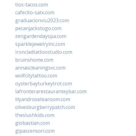
tios-tacos.com
cafecito-satx.com
graduacionviu2023.com
pecanjackstogo.com
zengardendayspa.com
sparklejewelryinc.com
ironcladtattoostudio.com
bruinshome.com
annascleaningsvc.com
wolfcitytattoo.com
oysterbayturkeytrot.com
lafronterarestauranteybar.com
lilyandrosetearoom.com
olivesburgberrypatch.com
theslushkids.com
giobastian.com
glpascensori.com