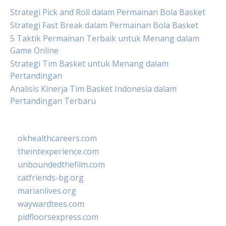
Strategi Pick and Roll dalam Permainan Bola Basket
Strategi Fast Break dalam Permainan Bola Basket
5 Taktik Permainan Terbaik untuk Menang dalam
Game Online
Strategi Tim Basket untuk Menang dalam
Pertandingan
Analisis Kinerja Tim Basket Indonesia dalam
Pertandingan Terbaru
okhealthcareers.com
theintexperience.com
unboundedthefilm.com
catfriends-bg.org
marianlives.org
waywardtees.com
pidfloorsexpress.com