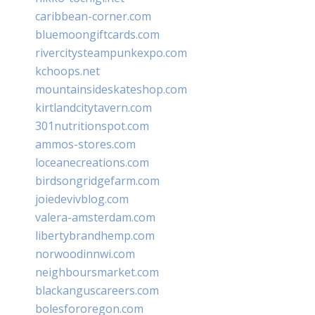
caribbean-corner.com
bluemoongiftcards.com
rivercitysteampunkexpo.com
kchoops.net
mountainsideskateshop.com
kirtlandcitytavern.com
301nutritionspot.com
ammos-stores.com
loceanecreations.com
birdsongridgefarm.com
joiedevivblog.com
valera-amsterdam.com
libertybrandhemp.com
norwoodinnwi.com
neighboursmarket.com
blackanguscareers.com
bolesfororegon.com