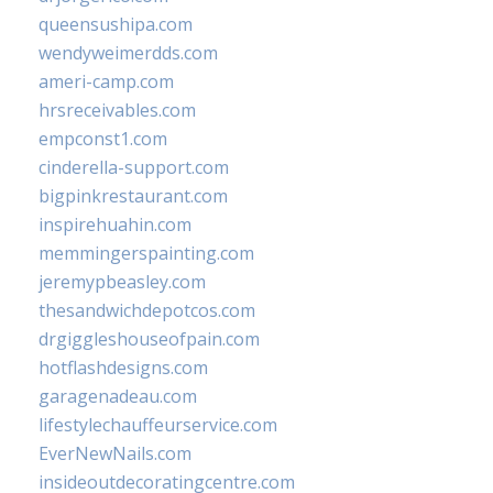
queensushipa.com
wendyweimerdds.com
ameri-camp.com
hrsreceivables.com
empconst1.com
cinderella-support.com
bigpinkrestaurant.com
inspirehuahin.com
memmingerspainting.com
jeremypbeasley.com
thesandwichdepotcos.com
drgiggleshouseofpain.com
hotflashdesigns.com
garagenadeau.com
lifestylechauffeurservice.com
EverNewNails.com
insideoutdecoratingcentre.com