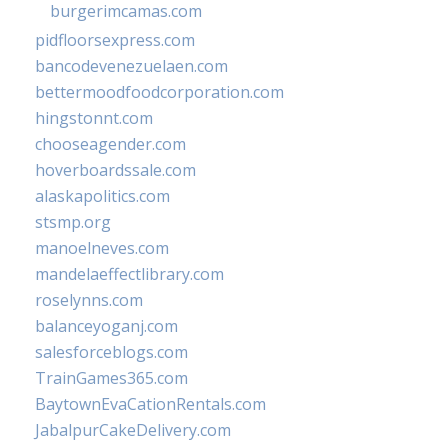
burgerimcamas.com
pidfloorsexpress.com
bancodevenezuelaen.com
bettermoodfoodcorporation.com
hingstonnt.com
chooseagender.com
hoverboardssale.com
alaskapolitics.com
stsmp.org
manoelneves.com
mandelaeffectlibrary.com
roselynns.com
balanceyoganj.com
salesforceblogs.com
TrainGames365.com
BaytownEvaCationRentals.com
JabalpurCakeDelivery.com