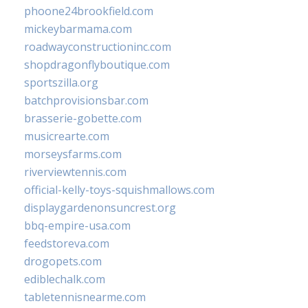
phoone24brookfield.com
mickeybarmama.com
roadwayconstructioninc.com
shopdragonflyboutique.com
sportszilla.org
batchprovisionsbar.com
brasserie-gobette.com
musicrearte.com
morseysfarms.com
riverviewtennis.com
official-kelly-toys-squishmallows.com
displaygardenonsuncrest.org
bbq-empire-usa.com
feedstoreva.com
drogopets.com
ediblechalk.com
tabletennisnearme.com