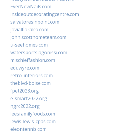
EverNewNails.com
insideoutdecoratingcentre.com
salvatoresinpoint.com
jovialfloralco.com
johnlscotthometeam.com
u-seehomes.com
watersportslagonissi.com
mischieffashion.com
eduwyre.com
retro-interiors.com
theblvd-boise.com
fpet2023.org
e-smart2022.org
ngrc2022.org
leesfamilyfoods.com
lewis-lewis-cpas.com
eleontennis.com