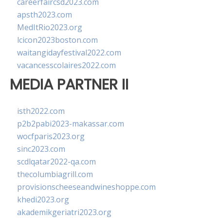
careerfaircsd2023.com
apsth2023.com
MedItRio2023.org
lcicon2023boston.com
waitangidayfestival2022.com
vacancesscolaires2022.com
MEDIA PARTNER II
isth2022.com
p2b2pabi2023-makassar.com
wocfparis2023.org
sinc2023.com
scdlqatar2022-qa.com
thecolumbiagrill.com
provisionscheeseandwineshoppe.com
khedi2023.org
akademikgeriatri2023.org