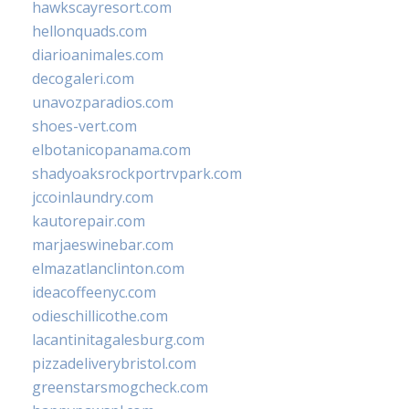
hawkscayresort.com
hellonquads.com
diarioanimales.com
decogaleri.com
unavozparadios.com
shoes-vert.com
elbotanicopanama.com
shadyoaksrockportrvpark.com
jccoinlaundry.com
kautorepair.com
marjaeswinebar.com
elmazatlanclinton.com
ideacoffeenyc.com
odieschillicothe.com
lacantinitagalesburg.com
pizzadeliverybristol.com
greenstarsmogcheck.com