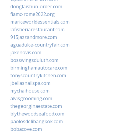
donglaishun-order.com
fiamc-rome2022.org
mariceworldessentials.com
lafisheriarestaurant.com
915jazzandmore.com
aguadulce-countryfair.com
jakehovis.com
bosswingsduluth.com
birminghamautocare.com
tonyscountrykitchen.com
jbellasnailspa.com
mychaihouse.com
alvisgrooming.com
thegeorginaestate.com
blythewoodseafood.com
paolosdelibangkok.com
bobacove.com