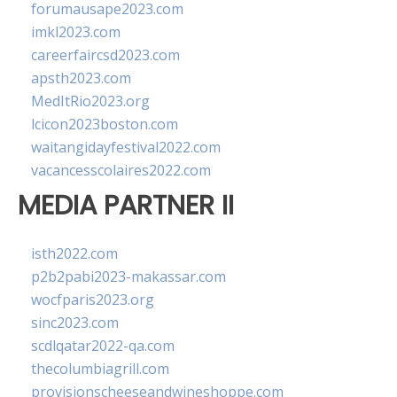
forumausape2023.com
imkl2023.com
careerfaircsd2023.com
apsth2023.com
MedItRio2023.org
lcicon2023boston.com
waitangidayfestival2022.com
vacancesscolaires2022.com
MEDIA PARTNER II
isth2022.com
p2b2pabi2023-makassar.com
wocfparis2023.org
sinc2023.com
scdlqatar2022-qa.com
thecolumbiagrill.com
provisionscheeseandwineshoppe.com