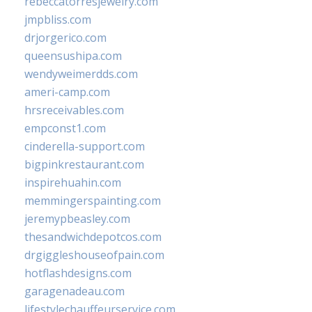
rebeccatorresjewelry.com
jmpbliss.com
drjorgerico.com
queensushipa.com
wendyweimerdds.com
ameri-camp.com
hrsreceivables.com
empconst1.com
cinderella-support.com
bigpinkrestaurant.com
inspirehuahin.com
memmingerspainting.com
jeremypbeasley.com
thesandwichdepotcos.com
drgiggleshouseofpain.com
hotflashdesigns.com
garagenadeau.com
lifestylechauffeurservice.com