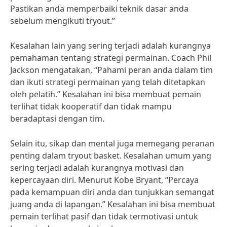
Pastikan anda memperbaiki teknik dasar anda
sebelum mengikuti tryout.”
Kesalahan lain yang sering terjadi adalah kurangnya
pemahaman tentang strategi permainan. Coach Phil
Jackson mengatakan, “Pahami peran anda dalam tim
dan ikuti strategi permainan yang telah ditetapkan
oleh pelatih.” Kesalahan ini bisa membuat pemain
terlihat tidak kooperatif dan tidak mampu
beradaptasi dengan tim.
Selain itu, sikap dan mental juga memegang peranan
penting dalam tryout basket. Kesalahan umum yang
sering terjadi adalah kurangnya motivasi dan
kepercayaan diri. Menurut Kobe Bryant, “Percaya
pada kemampuan diri anda dan tunjukkan semangat
juang anda di lapangan.” Kesalahan ini bisa membuat
pemain terlihat pasif dan tidak termotivasi untuk