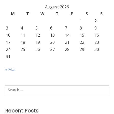
August 2026
M
T
W
T
F
S
S
1
2
3
4
5
6
7
8
9
10
11
12
13
14
15
16
17
18
19
20
21
22
23
24
25
26
27
28
29
30
31
« Mar
Search
for:
Recent Posts