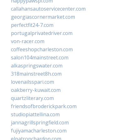
happypawspl.com
callahansautoservicecenter.com
georgiascornermarket.com
perfectfit24-7.com
portugalprivatedriver.com
von-racer.com
coffeeshopcharleston.com
salon104mainstreet.com
alkaspringswater.com
318mainstreet8h.com
lovenailsspari.com
oakberry-kuwait.com
quartzliterary.com
friendsofbroderickpark.com
studiopiattellina.com
jannagrillspringfield.com
fujiyamacharleston.com
elpatronchardon.com