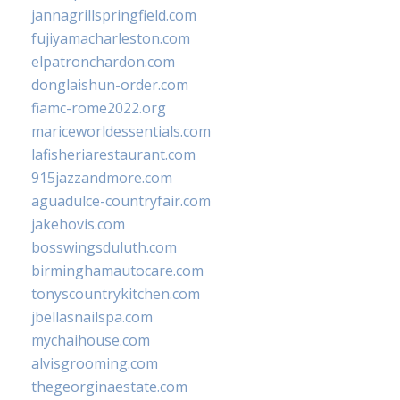
jannagrillspringfield.com
fujiyamacharleston.com
elpatronchardon.com
donglaishun-order.com
fiamc-rome2022.org
mariceworldessentials.com
lafisheriarestaurant.com
915jazzandmore.com
aguadulce-countryfair.com
jakehovis.com
bosswingsduluth.com
birminghamautocare.com
tonyscountrykitchen.com
jbellasnailspa.com
mychaihouse.com
alvisgrooming.com
thegeorginaestate.com