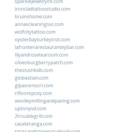
sparklejewelryinc.com
ironcladtattoostudio.com
bruinshome.com
annascleaningsvc.com
wolfcitytattoo.com
oysterbayturkeytrot.com
lafronterarestauranteybar.com
lilyandrosetearoom.com
olivesburgberrypatch.com
theslushkids.com
giobastian.com
glpascensori.com
rifloorepoxy.com
woolleymillingandpaving.com
uptonpvd.com
2troublegrill.com
casateranga.com
sticksandstonesstudiooh.com