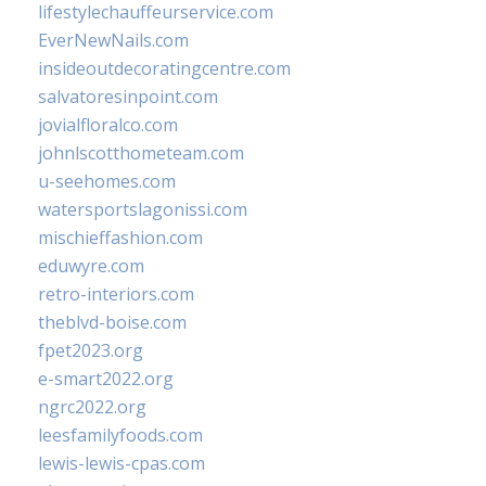
lifestylechauffeurservice.com
EverNewNails.com
insideoutdecoratingcentre.com
salvatoresinpoint.com
jovialfloralco.com
johnlscotthometeam.com
u-seehomes.com
watersportslagonissi.com
mischieffashion.com
eduwyre.com
retro-interiors.com
theblvd-boise.com
fpet2023.org
e-smart2022.org
ngrc2022.org
leesfamilyfoods.com
lewis-lewis-cpas.com