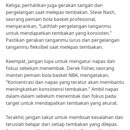
Ketiga, perhatikan juga gerakan tangan dan
pergelangan saat melepas tembakan. Steve Nash,
seorang pemain bola basket profesional,
menyarankan, “Latihlah pergelangan tanganmu
untuk mendapatkan tembakan yang konsisten.”
Pastikan gerakan tanganmu lurus dan pergelangan
tanganmu fleksibel saat melepas tembakan.
Keempat, jangan lupa untuk mengatur napas dan
fokus sebelum menembak. Derek Fisher, seorang
mantan pemain bola basket NBA, mengatakan,
“Konsentrasi dan napas yang teratur akan membantu
meningkatkan konsistensi tembakan.” Ambil napas
dalam-dalam sebelum menembak dan fokus pada
target untuk mendapatkan tembakan yang akurat.
Terakhir, jangan takut untuk membuat kesalahan dan
teruslah belajar dari setiap tembakan yang dilepas.