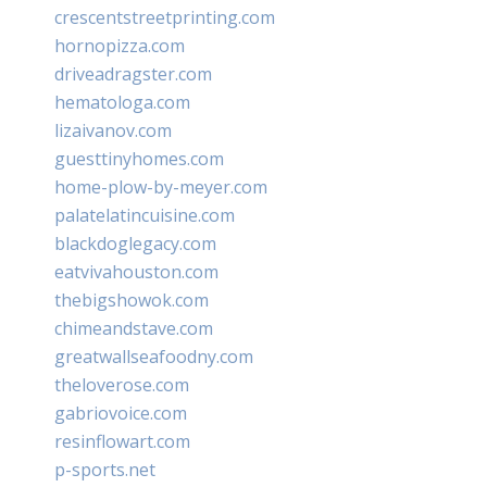
crescentstreetprinting.com
hornopizza.com
driveadragster.com
hematologa.com
lizaivanov.com
guesttinyhomes.com
home-plow-by-meyer.com
palatelatincuisine.com
blackdoglegacy.com
eatvivahouston.com
thebigshowok.com
chimeandstave.com
greatwallseafoodny.com
theloverose.com
gabriovoice.com
resinflowart.com
p-sports.net