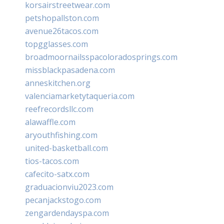
korsairstreetwear.com
petshopallston.com
avenue26tacos.com
topgglasses.com
broadmoornailsspacoloradosprings.com
missblackpasadena.com
anneskitchen.org
valenciamarketytaqueria.com
reefrecordsllc.com
alawaffle.com
aryouthfishing.com
united-basketball.com
tios-tacos.com
cafecito-satx.com
graduacionviu2023.com
pecanjackstogo.com
zengardendayspa.com