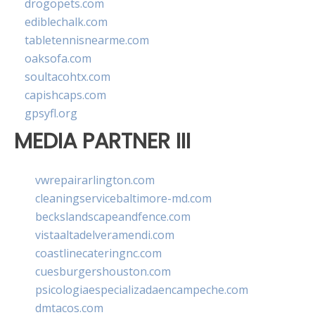
drogopets.com
ediblechalk.com
tabletennisnearme.com
oaksofa.com
soultacohtx.com
capishcaps.com
gpsyfl.org
MEDIA PARTNER III
vwrepairarlington.com
cleaningservicebaltimore-md.com
beckslandscapeandfence.com
vistaaltadelveramendi.com
coastlinecateringnc.com
cuesburgershouston.com
psicologiaespecializadaencampeche.com
dmtacos.com