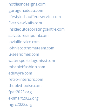
hotflashdesigns.com
garagenadeau.com
lifestylechauffeurservice.com
EverNewNails.com
insideoutdecoratingcentre.com
salvatoresinpoint.com
jovialfloralco.com
johnlscotthometeam.com
u-seehomes.com
watersportslagonissi.com
mischieffashion.com
eduwyre.com
retro-interiors.com
theblvd-boise.com
fpet2023.org
e-smart2022.org
ngrc2022.org