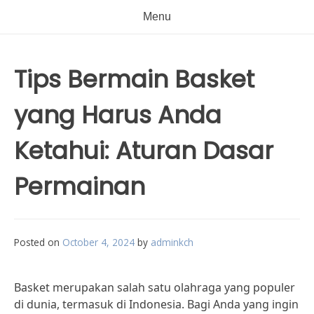
Menu
Tips Bermain Basket
yang Harus Anda
Ketahui: Aturan Dasar
Permainan
Posted on
October 4, 2024
by
adminkch
Basket merupakan salah satu olahraga yang populer
di dunia, termasuk di Indonesia. Bagi Anda yang ingin