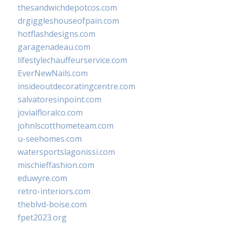
thesandwichdepotcos.com
drgiggleshouseofpain.com
hotflashdesigns.com
garagenadeau.com
lifestylechauffeurservice.com
EverNewNails.com
insideoutdecoratingcentre.com
salvatoresinpoint.com
jovialfloralco.com
johnlscotthometeam.com
u-seehomes.com
watersportslagonissi.com
mischieffashion.com
eduwyre.com
retro-interiors.com
theblvd-boise.com
fpet2023.org