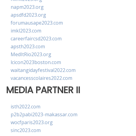
napm2023.org
apsdfd2023.org
forumausape2023.com
imkl2023.com
careerfaircsd2023.com
apsth2023.com
MedItRio2023.org
lcicon2023boston.com
waitangidayfestival2022.com
vacancesscolaires2022.com
MEDIA PARTNER II
isth2022.com
p2b2pabi2023-makassar.com
wocfparis2023.org
sinc2023.com