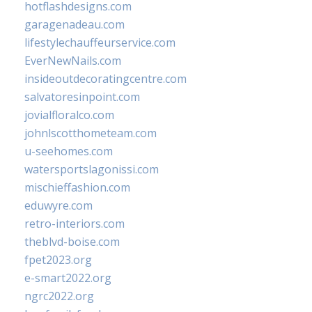
hotflashdesigns.com
garagenadeau.com
lifestylechauffeurservice.com
EverNewNails.com
insideoutdecoratingcentre.com
salvatoresinpoint.com
jovialfloralco.com
johnlscotthometeam.com
u-seehomes.com
watersportslagonissi.com
mischieffashion.com
eduwyre.com
retro-interiors.com
theblvd-boise.com
fpet2023.org
e-smart2022.org
ngrc2022.org