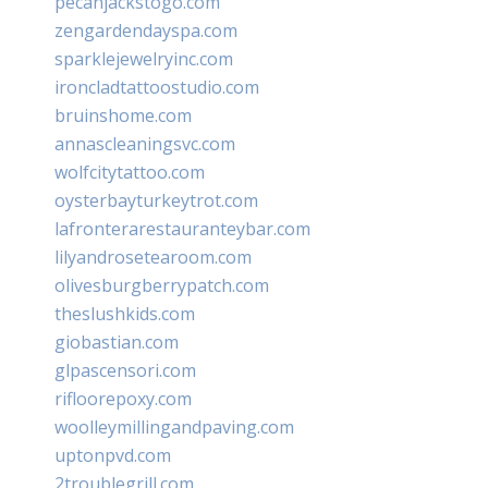
pecanjackstogo.com
zengardendayspa.com
sparklejewelryinc.com
ironcladtattoostudio.com
bruinshome.com
annascleaningsvc.com
wolfcitytattoo.com
oysterbayturkeytrot.com
lafronterarestauranteybar.com
lilyandrosetearoom.com
olivesburgberrypatch.com
theslushkids.com
giobastian.com
glpascensori.com
rifloorepoxy.com
woolleymillingandpaving.com
uptonpvd.com
2troublegrill.com