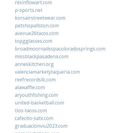
resinflowart.com
p-sports.net
korsairstreetwear.com
petshopallston.com
avenue26tacos.com
topgglasses.com
broadmoornailsspacoloradosprings.com
missblackpasadena.com
anneskitchen.org
valenciamarketytaqueria.com
reefrecordsllc.com
alawaffle.com
aryouthfishing.com
united-basketball.com
tios-tacos.com
cafecito-satx.com
graduacionviu2023.com