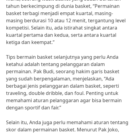
tahun berkecimpung di dunia basket, “Permainan
basket terbagi menjadi empat kuartal, masing-
masing berdurasi 10 atau 12 menit, tergantung level
kompetisi. Selain itu, ada istirahat singkat antara
kuartal pertama dan kedua, serta antara kuartal
ketiga dan keempat.”
Tips bermain basket selanjutnya yang perlu Anda
ketahui adalah tentang pelanggaran dalam
permainan. Pak Budi, seorang hakim garis basket
yang sudah berpengalaman, menjelaskan, “Ada
berbagai jenis pelanggaran dalam basket, seperti
traveling, double dribble, dan foul. Penting untuk
memahami aturan pelanggaran agar bisa bermain
dengan sportif dan fair.”
Selain itu, Anda juga perlu memahami aturan tentang
skor dalam permainan basket. Menurut Pak Joko,