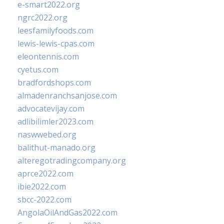
e-smart2022.org
ngrc2022.org
leesfamilyfoods.com
lewis-lewis-cpas.com
eleontennis.com
cyetus.com
bradfordshops.com
almadenranchsanjose.com
advocatevijay.com
adlibilimler2023.com
naswwebed.org
balithut-manado.org
alteregotradingcompany.org
aprce2022.com
ibie2022.com
sbcc-2022.com
AngolaOilAndGas2022.com