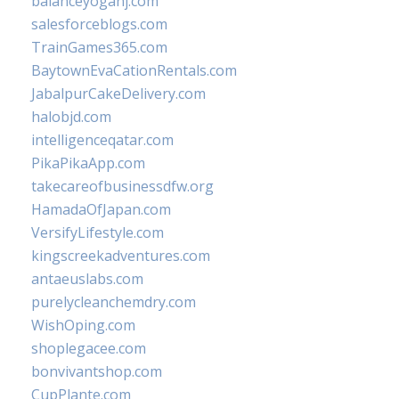
balanceyoganj.com
salesforceblogs.com
TrainGames365.com
BaytownEvaCationRentals.com
JabalpurCakeDelivery.com
halobjd.com
intelligenceqatar.com
PikaPikaApp.com
takecareofbusinessdfw.org
HamadaOfJapan.com
VersifyLifestyle.com
kingscreekadventures.com
antaeuslabs.com
purelycleanchemdry.com
WishOping.com
shoplegacee.com
bonvivantshop.com
CupPlante.com