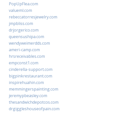
PopUpFlea.com
valueml.com
rebeccatorresjewelry.com
jmpbliss.com
drjorgerico.com
queensushipa.com
wendyweimerdds.com
ameri-camp.com
hrsreceivables.com
empconst1.com
cinderella-support.com
bigpinkrestaurant.com
inspirehuahin.com
memmingerspainting.com
jeremypbeasley.com
thesandwichdepotcos.com
drgiggleshouseofpain.com