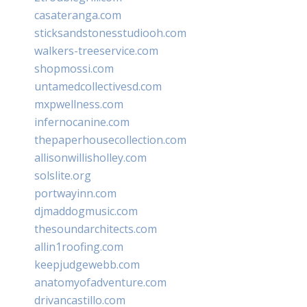
casateranga.com
sticksandstonesstudiooh.com
walkers-treeservice.com
shopmossi.com
untamedcollectivesd.com
mxpwellness.com
infernocanine.com
thepaperhousecollection.com
allisonwillisholley.com
solslite.org
portwayinn.com
djmaddogmusic.com
thesoundarchitects.com
allin1roofing.com
keepjudgewebb.com
anatomyofadventure.com
drivancastillo.com