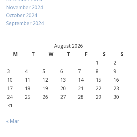
November 2024
October 2024
September 2024
August 2026
M
T
W
T
F
S
S
1
2
3
4
5
6
7
8
9
10
11
12
13
14
15
16
17
18
19
20
21
22
23
24
25
26
27
28
29
30
31
« Mar