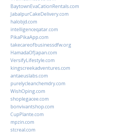
BaytownEvaCationRentals.com
JabalpurCakeDelivery.com
halobjd.com
intelligenceqatar.com
PikaPikaApp.com
takecareofbusinessdfw.org
HamadaOfJapan.com
VersifyLifestyle.com
kingscreekadventures.com
antaeuslabs.com
purelycleanchemdry.com
WishOping.com
shoplegacee.com
bonvivantshop.com
CupPlante.com
mpzin.com
stcreal.com