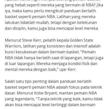
yang hebat seperti mereka yang bermain di NBA? Jika
iya, maka kamu perlu mengikuti panduan berlatih
basket seperti pemain NBA. Latihan yang mereka
lakukan tidaklah mudah, tetapi dengan ketekunan
dan disiplin, kamu juga bisa mencapai level mereka.
Menurut Steve Kerr, pelatih kepala Golden State
Warriors, latihan yang konsisten dan intensif adalah
kunci kesuksesan dalam bermain basket. “Pemain
NBA tidak hanya berlatih saat di lapangan, tetapi juga
di luar lapangan. Mereka menjaga kondisi fisik dan
mental mereka dengan baik,” ujar Kerr.
Salah satu tips penting dalam panduan berlatih
basket seperti pemain NBA adalah fokus pada teknik
dasar. Menurut Kobe Bryant, mantan pemain NBA
yang legendaris, “Tanpa teknik yang baik, kamu tidak
akan bisa mencapai level tertinggi dalam bermain