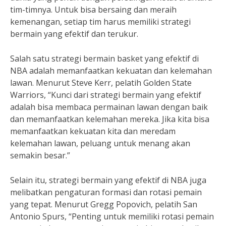
tim-timnya. Untuk bisa bersaing dan meraih
kemenangan, setiap tim harus memiliki strategi
bermain yang efektif dan terukur.
Salah satu strategi bermain basket yang efektif di
NBA adalah memanfaatkan kekuatan dan kelemahan
lawan. Menurut Steve Kerr, pelatih Golden State
Warriors, “Kunci dari strategi bermain yang efektif
adalah bisa membaca permainan lawan dengan baik
dan memanfaatkan kelemahan mereka. Jika kita bisa
memanfaatkan kekuatan kita dan meredam
kelemahan lawan, peluang untuk menang akan
semakin besar.”
Selain itu, strategi bermain yang efektif di NBA juga
melibatkan pengaturan formasi dan rotasi pemain
yang tepat. Menurut Gregg Popovich, pelatih San
Antonio Spurs, “Penting untuk memiliki rotasi pemain