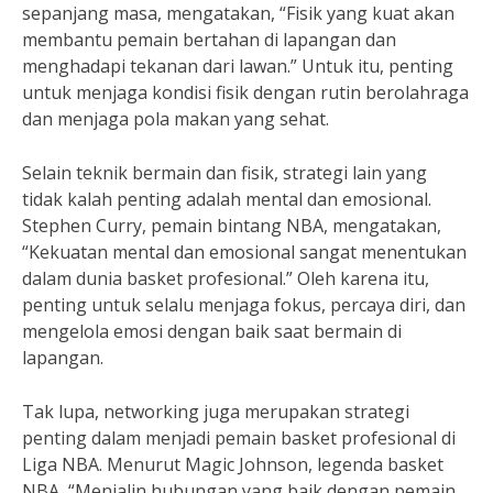
sepanjang masa, mengatakan, “Fisik yang kuat akan
membantu pemain bertahan di lapangan dan
menghadapi tekanan dari lawan.” Untuk itu, penting
untuk menjaga kondisi fisik dengan rutin berolahraga
dan menjaga pola makan yang sehat.
Selain teknik bermain dan fisik, strategi lain yang
tidak kalah penting adalah mental dan emosional.
Stephen Curry, pemain bintang NBA, mengatakan,
“Kekuatan mental dan emosional sangat menentukan
dalam dunia basket profesional.” Oleh karena itu,
penting untuk selalu menjaga fokus, percaya diri, dan
mengelola emosi dengan baik saat bermain di
lapangan.
Tak lupa, networking juga merupakan strategi
penting dalam menjadi pemain basket profesional di
Liga NBA. Menurut Magic Johnson, legenda basket
NBA, “Menjalin hubungan yang baik dengan pemain,