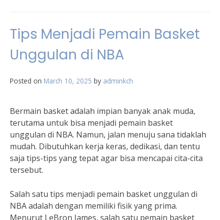
Tips Menjadi Pemain Basket
Unggulan di NBA
Posted on
March 10, 2025
by
adminkch
Bermain basket adalah impian banyak anak muda,
terutama untuk bisa menjadi pemain basket
unggulan di NBA. Namun, jalan menuju sana tidaklah
mudah. Dibutuhkan kerja keras, dedikasi, dan tentu
saja tips-tips yang tepat agar bisa mencapai cita-cita
tersebut.
Salah satu tips menjadi pemain basket unggulan di
NBA adalah dengan memiliki fisik yang prima.
Menurut LeBron James, salah satu pemain basket