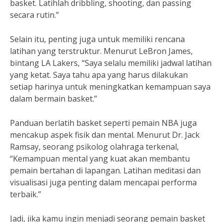
basket. Latihlah dribbling, shooting, dan passing
secara rutin.”
Selain itu, penting juga untuk memiliki rencana
latihan yang terstruktur. Menurut LeBron James,
bintang LA Lakers, “Saya selalu memiliki jadwal latihan
yang ketat. Saya tahu apa yang harus dilakukan
setiap harinya untuk meningkatkan kemampuan saya
dalam bermain basket.”
Panduan berlatih basket seperti pemain NBA juga
mencakup aspek fisik dan mental. Menurut Dr. Jack
Ramsay, seorang psikolog olahraga terkenal,
“Kemampuan mental yang kuat akan membantu
pemain bertahan di lapangan. Latihan meditasi dan
visualisasi juga penting dalam mencapai performa
terbaik.”
Jadi, jika kamu ingin menjadi seorang pemain basket