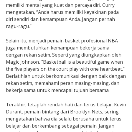
memiliki mental yang kuat dan percaya diri. Curry
mengatakan, “Anda harus memiliki keyakinan pada
diri sendiri dan kemampuan Anda. Jangan pernah
ragu-ragu.”
Selain itu, menjadi pemain basket profesional NBA
juga membutuhkan kemampuan bekerja sama
dengan rekan setim. Seperti yang diungkapkan oleh
Magic Johnson, “Basketball is a beautiful game when
the five players on the court play with one heartbeat.”
Berlatihlah untuk berkomunikasi dengan baik dengan
rekan setim, memahami peran masing-masing, dan
bekerja sama untuk mencapai tujuan bersama.
Terakhir, tetaplah rendah hati dan terus belajar. Kevin
Durant, pemain bintang dari Brooklyn Nets, sering
mengatakan bahwa dia selalu berusaha untuk terus
belajar dan berkembang sebagai pemain. Jangan