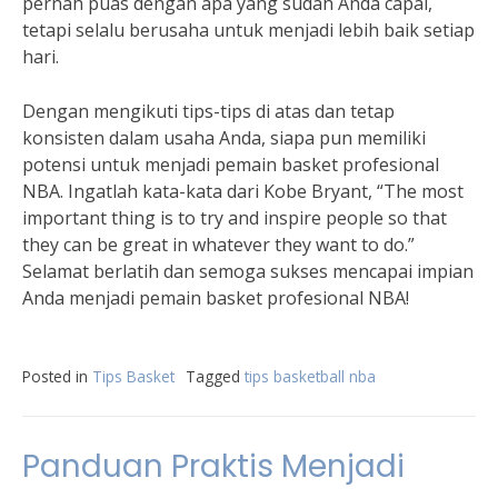
pernah puas dengan apa yang sudah Anda capai,
tetapi selalu berusaha untuk menjadi lebih baik setiap
hari.
Dengan mengikuti tips-tips di atas dan tetap
konsisten dalam usaha Anda, siapa pun memiliki
potensi untuk menjadi pemain basket profesional
NBA. Ingatlah kata-kata dari Kobe Bryant, “The most
important thing is to try and inspire people so that
they can be great in whatever they want to do.”
Selamat berlatih dan semoga sukses mencapai impian
Anda menjadi pemain basket profesional NBA!
Posted in
Tips Basket
Tagged
tips basketball nba
Panduan Praktis Menjadi