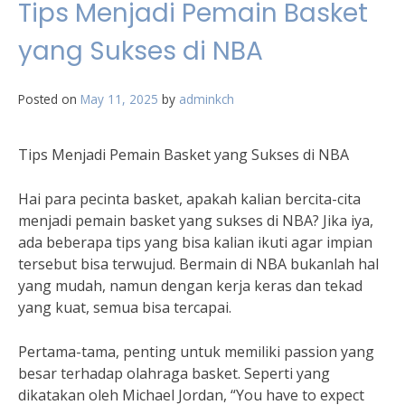
Tips Menjadi Pemain Basket
yang Sukses di NBA
Posted on
May 11, 2025
by
adminkch
Tips Menjadi Pemain Basket yang Sukses di NBA
Hai para pecinta basket, apakah kalian bercita-cita
menjadi pemain basket yang sukses di NBA? Jika iya,
ada beberapa tips yang bisa kalian ikuti agar impian
tersebut bisa terwujud. Bermain di NBA bukanlah hal
yang mudah, namun dengan kerja keras dan tekad
yang kuat, semua bisa tercapai.
Pertama-tama, penting untuk memiliki passion yang
besar terhadap olahraga basket. Seperti yang
dikatakan oleh Michael Jordan, “You have to expect