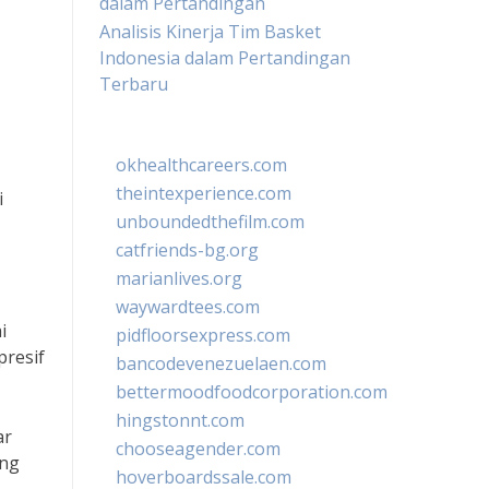
dalam Pertandingan
Analisis Kinerja Tim Basket
Indonesia dalam Pertandingan
Terbaru
okhealthcareers.com
theintexperience.com
i
unboundedthefilm.com
catfriends-bg.org
marianlives.org
waywardtees.com
i
pidfloorsexpress.com
presif
bancodevenezuelaen.com
bettermoodfoodcorporation.com
hingstonnt.com
ar
chooseagender.com
ang
hoverboardssale.com