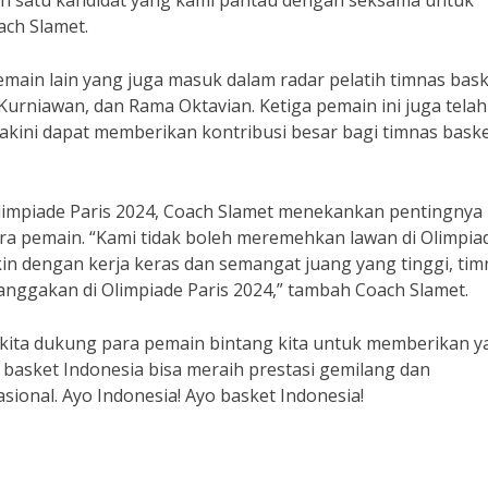
lah satu kandidat yang kami pantau dengan seksama untuk
ach Slamet.
emain lain yang juga masuk dalam radar pelatih timnas bas
Kurniawan, dan Rama Oktavian. Ketiga pemain ini juga telah
akini dapat memberikan kontribusi besar bagi timnas bask
limpiade Paris 2024, Coach Slamet menekankan pentingnya
ra pemain. “Kami tidak boleh meremehkan lawan di Olimpia
in dengan kerja keras dan semangat juang yang tinggi, tim
anggakan di Olimpiade Paris 2024,” tambah Coach Slamet.
ri kita dukung para pemain bintang kita untuk memberikan 
s basket Indonesia bisa meraih prestasi gemilang dan
onal. Ayo Indonesia! Ayo basket Indonesia!