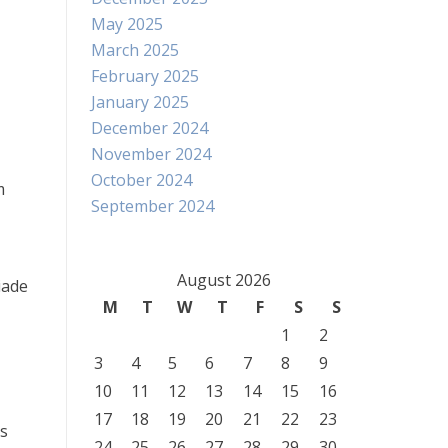
May 2025
March 2025
February 2025
January 2025
December 2024
November 2024
October 2024
m
September 2024
August 2026
iade
M
T
W
T
F
S
S
1
2
3
4
5
6
7
8
9
10
11
12
13
14
15
16
17
18
19
20
21
22
23
is
24
25
26
27
28
29
30