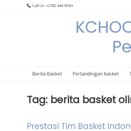
Skip
Call Us: +2782 444 YEAH
to
content
KCHOOP
Pe
Berita Basket
Pertandingan basket
Tag:
berita basket o
Prestasi Tim Basket Indo