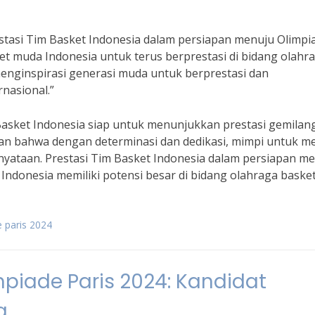
estasi Tim Basket Indonesia dalam persiapan menuju Olimpi
tlet muda Indonesia untuk terus berprestasi di bidang olahr
menginspirasi generasi muda untuk berprestasi dan
nasional.”
asket Indonesia siap untuk menunjukkan prestasi gemilang
an bahwa dengan determinasi dan dedikasi, mimpi untuk m
kenyataan. Prestasi Tim Basket Indonesia dalam persiapan m
Indonesia memiliki potensi besar di bidang olahraga basket
e paris 2024
mpiade Paris 2024: Kandidat
a