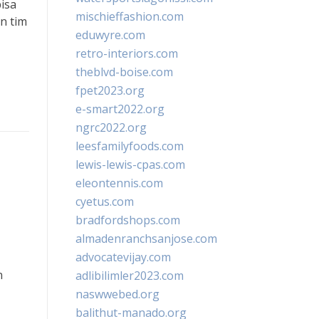
isa
mischieffashion.com
n tim
eduwyre.com
retro-interiors.com
theblvd-boise.com
fpet2023.org
e-smart2022.org
ngrc2022.org
leesfamilyfoods.com
lewis-lewis-cpas.com
eleontennis.com
cyetus.com
bradfordshops.com
almadenranchsanjose.com
advocatevijay.com
n
adlibilimler2023.com
naswwebed.org
balithut-manado.org