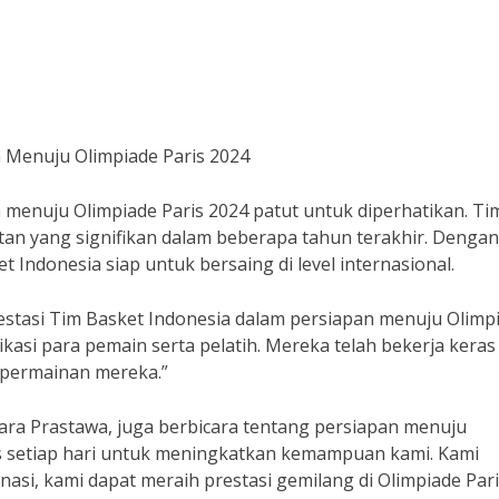
n Menuju Olimpiade Paris 2024
 menuju Olimpiade Paris 2024 patut untuk diperhatikan. Ti
an yang signifikan dalam beberapa tahun terakhir. Dengan
 Indonesia siap untuk bersaing di level internasional.
estasi Tim Basket Indonesia dalam persiapan menuju Olimp
dikasi para pemain serta pelatih. Mereka telah bekerja keras
permainan mereka.”
ara Prastawa, juga berbicara tentang persiapan menuju
ras setiap hari untuk meningkatkan kemampuan kami. Kami
asi, kami dapat meraih prestasi gemilang di Olimpiade Par