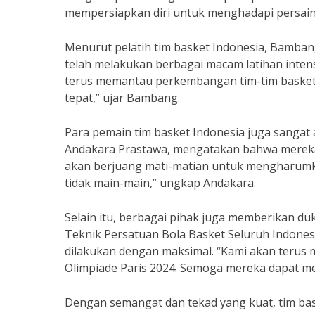
mempersiapkan diri untuk menghadapi persaing
Menurut pelatih tim basket Indonesia, Bambang
telah melakukan berbagai macam latihan inte
terus memantau perkembangan tim-tim basket 
tepat,” ujar Bambang.
Para pemain tim basket Indonesia juga sangat 
Andakara Prastawa, mengatakan bahwa mereka 
akan berjuang mati-matian untuk mengharumka
tidak main-main,” ungkap Andakara.
Selain itu, berbagai pihak juga memberikan d
Teknik Persatuan Bola Basket Seluruh Indonesi
dilakukan dengan maksimal. “Kami akan terus
Olimpiade Paris 2024. Semoga mereka dapat me
Dengan semangat dan tekad yang kuat, tim bask