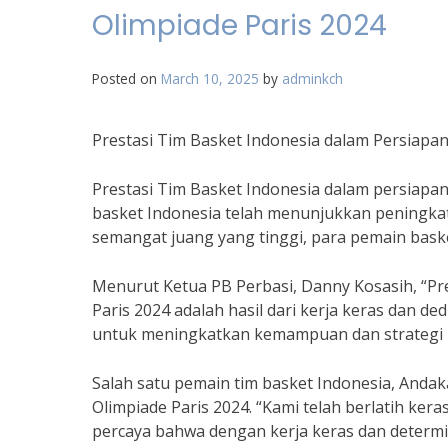
Olimpiade Paris 2024
Posted on
March 10, 2025
by
adminkch
Prestasi Tim Basket Indonesia dalam Persiapa
Prestasi Tim Basket Indonesia dalam persiapan
basket Indonesia telah menunjukkan peningkat
semangat juang yang tinggi, para pemain basket
Menurut Ketua PB Perbasi, Danny Kosasih, “Pr
Paris 2024 adalah hasil dari kerja keras dan de
untuk meningkatkan kemampuan dan strategi 
Salah satu pemain tim basket Indonesia, Andak
Olimpiade Paris 2024. “Kami telah berlatih ke
percaya bahwa dengan kerja keras dan determin