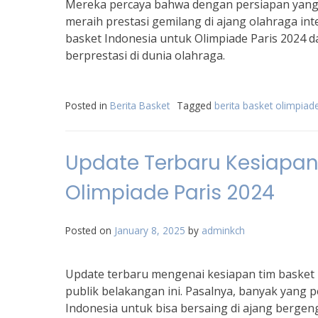
Mereka percaya bahwa dengan persiapan yang 
meraih prestasi gemilang di ajang olahraga int
basket Indonesia untuk Olimpiade Paris 2024 
berprestasi di dunia olahraga.
Posted in
Berita Basket
Tagged
berita basket olimpiad
Update Terbaru Kesiapan
Olimpiade Paris 2024
Posted on
January 8, 2025
by
adminkch
Update terbaru mengenai kesiapan tim basket 
publik belakangan ini. Pasalnya, banyak yang 
Indonesia untuk bisa bersaing di ajang bergeng