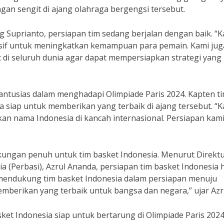
an sengit di ajang olahraga bergengsi tersebut.
 Suprianto, persiapan tim sedang berjalan dengan baik. “
nsif untuk meningkatkan kemampuan para pemain. Kami jug
di seluruh dunia agar dapat mempersiapkan strategi yang
antusias dalam menghadapi Olimpiade Paris 2024. Kapten ti
siap untuk memberikan yang terbaik di ajang tersebut. “K
n nama Indonesia di kancah internasional. Persiapan kam
ukungan penuh untuk tim basket Indonesia. Menurut Direkt
a (Perbasi), Azrul Ananda, persiapan tim basket Indonesia 
 mendukung tim basket Indonesia dalam persiapan menuju
mberikan yang terbaik untuk bangsa dan negara,” ujar Azr
et Indonesia siap untuk bertarung di Olimpiade Paris 2024