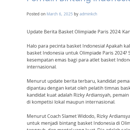
Posted on
March 6, 2025
by
adminkch
Update Berita Basket Olimpiade Paris 2024: Ka
Halo para pecinta basket Indonesia! Apakah k
basket Indonesia untuk Olimpiade Paris 2024? S
kesempatan emas bagi para atlet basket Indo
internasional.
Menurut update berita terbaru, kandidat pema
dipantau dengan ketat oleh pelatih timnas bas
kandidat kuat adalah Rizky Ardiansyah, pemai
di kompetisi lokal maupun internasional.
Menurut Coach Slamet Widodo, Rizky Ardiansya
untuk menjadi bintang basket Indonesia di Olimp