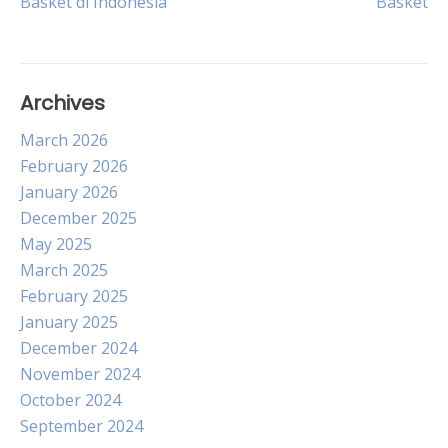
Basket di Indonesia
Basket
navigation
Archives
March 2026
February 2026
January 2026
December 2025
May 2025
March 2025
February 2025
January 2025
December 2024
November 2024
October 2024
September 2024