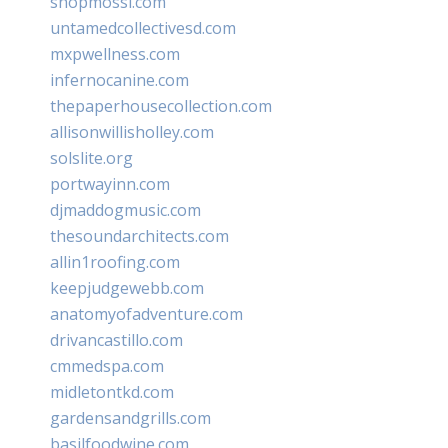
shopmossi.com
untamedcollectivesd.com
mxpwellness.com
infernocanine.com
thepaperhousecollection.com
allisonwillisholley.com
solslite.org
portwayinn.com
djmaddogmusic.com
thesoundarchitects.com
allin1roofing.com
keepjudgewebb.com
anatomyofadventure.com
drivancastillo.com
cmmedspa.com
midletontkd.com
gardensandgrills.com
basilfoodwine.com