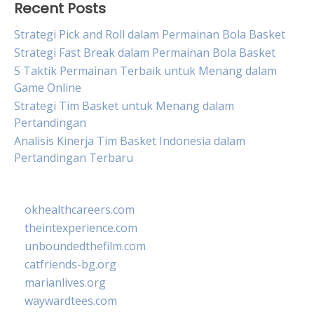
Recent Posts
Strategi Pick and Roll dalam Permainan Bola Basket
Strategi Fast Break dalam Permainan Bola Basket
5 Taktik Permainan Terbaik untuk Menang dalam
Game Online
Strategi Tim Basket untuk Menang dalam
Pertandingan
Analisis Kinerja Tim Basket Indonesia dalam
Pertandingan Terbaru
okhealthcareers.com
theintexperience.com
unboundedthefilm.com
catfriends-bg.org
marianlives.org
waywardtees.com