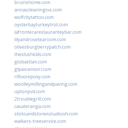
bruinshome.com
annascleaningsvc.com
wolfcitytattoo.com
oysterbayturkeytrot.com
lafronterarestauranteybar.com
lilyandrosetearoom.com
olivesburgberrypatch.com
theslushkids.com
giobastian.com
glpascensori.com
rifloorepoxy.com
woolleymillingandpaving.com
uptonpvd.com
2troublegrill.com
casateranga.com
sticksandstonesstudiooh.com
walkers-treeservice.com