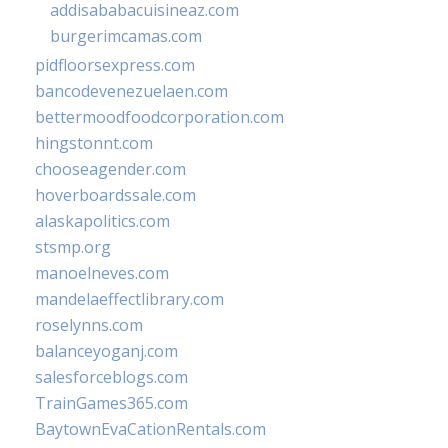
addisababacuisineaz.com
burgerimcamas.com
pidfloorsexpress.com
bancodevenezuelaen.com
bettermoodfoodcorporation.com
hingstonnt.com
chooseagender.com
hoverboardssale.com
alaskapolitics.com
stsmp.org
manoelneves.com
mandelaeffectlibrary.com
roselynns.com
balanceyoganj.com
salesforceblogs.com
TrainGames365.com
BaytownEvaCationRentals.com