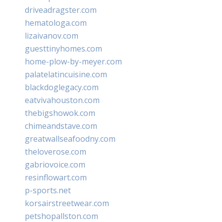
driveadragster.com
hematologa.com
lizaivanov.com
guesttinyhomes.com
home-plow-by-meyer.com
palatelatincuisine.com
blackdoglegacy.com
eatvivahouston.com
thebigshowok.com
chimeandstave.com
greatwallseafoodny.com
theloverose.com
gabriovoice.com
resinflowart.com
p-sports.net
korsairstreetwear.com
petshopallston.com