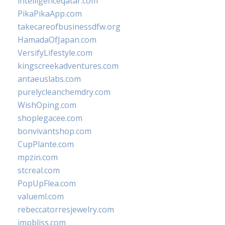
intelligenceqatar.com
PikaPikaApp.com
takecareofbusinessdfw.org
HamadaOfJapan.com
VersifyLifestyle.com
kingscreekadventures.com
antaeuslabs.com
purelycleanchemdry.com
WishOping.com
shoplegacee.com
bonvivantshop.com
CupPlante.com
mpzin.com
stcreal.com
PopUpFlea.com
valueml.com
rebeccatorresjewelry.com
jmpbliss.com