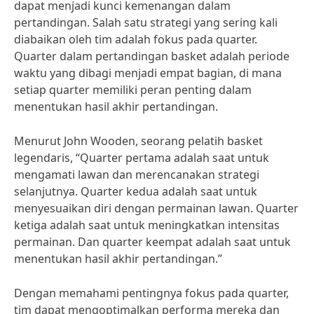
dapat menjadi kunci kemenangan dalam
pertandingan. Salah satu strategi yang sering kali
diabaikan oleh tim adalah fokus pada quarter.
Quarter dalam pertandingan basket adalah periode
waktu yang dibagi menjadi empat bagian, di mana
setiap quarter memiliki peran penting dalam
menentukan hasil akhir pertandingan.
Menurut John Wooden, seorang pelatih basket
legendaris, “Quarter pertama adalah saat untuk
mengamati lawan dan merencanakan strategi
selanjutnya. Quarter kedua adalah saat untuk
menyesuaikan diri dengan permainan lawan. Quarter
ketiga adalah saat untuk meningkatkan intensitas
permainan. Dan quarter keempat adalah saat untuk
menentukan hasil akhir pertandingan.”
Dengan memahami pentingnya fokus pada quarter,
tim dapat mengoptimalkan performa mereka dan