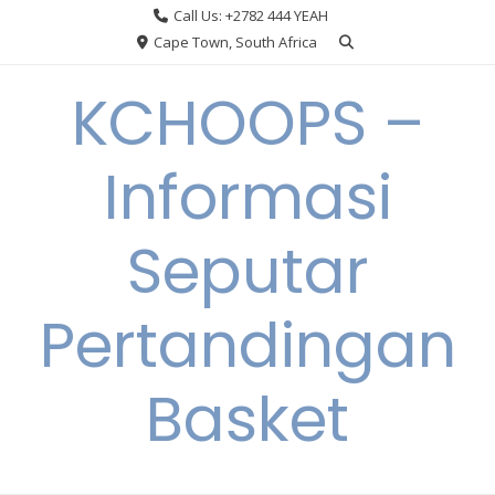
Skip
Call Us: +2782 444 YEAH
to
Cape Town, South Africa
content
KCHOOPS –
Informasi
Seputar
Pertandingan
Basket