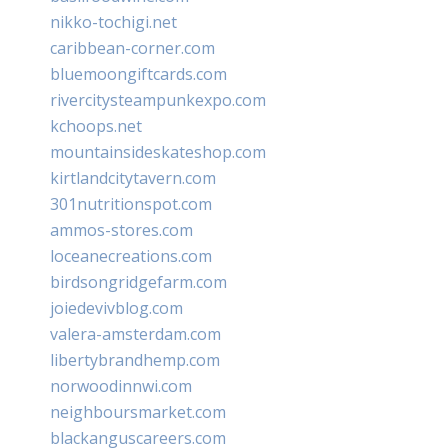
nikko-tochigi.net
caribbean-corner.com
bluemoongiftcards.com
rivercitysteampunkexpo.com
kchoops.net
mountainsideskateshop.com
kirtlandcitytavern.com
301nutritionspot.com
ammos-stores.com
loceanecreations.com
birdsongridgefarm.com
joiedevivblog.com
valera-amsterdam.com
libertybrandhemp.com
norwoodinnwi.com
neighboursmarket.com
blackanguscareers.com