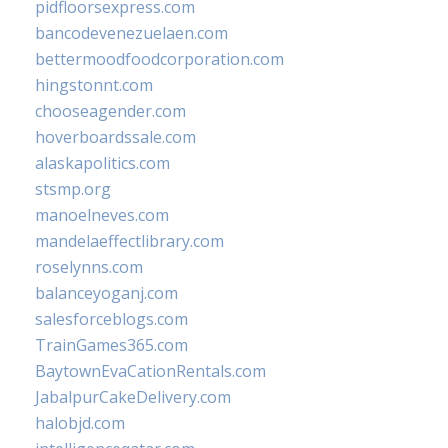
pidfloorsexpress.com
bancodevenezuelaen.com
bettermoodfoodcorporation.com
hingstonnt.com
chooseagender.com
hoverboardssale.com
alaskapolitics.com
stsmp.org
manoelneves.com
mandelaeffectlibrary.com
roselynns.com
balanceyoganj.com
salesforceblogs.com
TrainGames365.com
BaytownEvaCationRentals.com
JabalpurCakeDelivery.com
halobjd.com