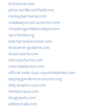
bobacove.com
phoone24brookfield.com
mickeybarmama.com
roadwayconstructioninc.com
shopdragonflyboutique.com
sportszilla.org
batchprovisionsbar.com
brasserie-gobette.com
musicrearte.com
morseysfarms.com
riverviewtennis.com
official-kelly-toys-squishmallows.com
displaygardenonsuncrest.org
bbq-empire-usa.com
feedstoreva.com
drogopets.com
ediblechalk.com