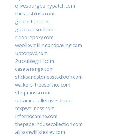
olivesburgberrypatch.com
theslushkids.com
giobastian.com
glpascensori.com
rifloorepoxy.com
woolleymillingandpaving.com
uptonpvd.com
2troublegrill.com
casateranga.com
sticksandstonesstudiooh.com
walkers-treeservice.com
shopmossi.com
untamedcollectivesd.com
mxpwellness.com
infernocanine.com
thepaperhousecollection.com
allisonwillisholley.com