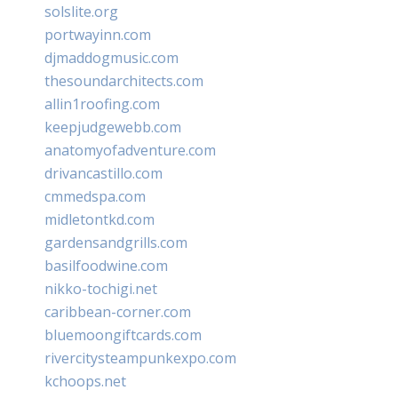
solslite.org
portwayinn.com
djmaddogmusic.com
thesoundarchitects.com
allin1roofing.com
keepjudgewebb.com
anatomyofadventure.com
drivancastillo.com
cmmedspa.com
midletontkd.com
gardensandgrills.com
basilfoodwine.com
nikko-tochigi.net
caribbean-corner.com
bluemoongiftcards.com
rivercitysteampunkexpo.com
kchoops.net