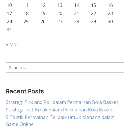
10
11
12
13
14
15
16
17
18
19
20
21
22
23
24
25
26
27
28
29
30
31
« Mar
Search
for:
Recent Posts
Strategi Pick and Roll dalam Permainan Bola Basket
Strategi Fast Break dalam Permainan Bola Basket
5 Taktik Permainan Terbaik untuk Menang dalam
Game Online