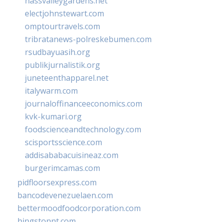
nassvalleygardens.net
electjohnstewart.com
omptourtravels.com
tribratanews-polreskebumen.com
rsudbayuasih.org
publikjurnalistik.org
juneteenthapparel.net
italywarm.com
journaloffinanceeconomics.com
kvk-kumari.org
foodscienceandtechnology.com
scisportsscience.com
addisababacuisineaz.com
burgerimcamas.com
pidfloorsexpress.com
bancodevenezuelaen.com
bettermoodfoodcorporation.com
hingstonnt.com