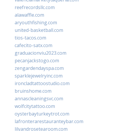
reefrecordsllc.com
alawaffle.com
aryouthfishing.com
united-basketball.com
tios-tacos.com
cafecito-satx.com
graduacionviu2023.com
pecanjackstogo.com
zengardendayspa.com
sparklejewelryinc.com
ironcladtattoostudio.com
bruinshome.com
annascleaningsvc.com
wolfcitytattoo.com
oysterbayturkeytrot.com
lafronterarestauranteybar.com
lilyandrosetearoom.com