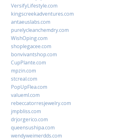
VersifyLifestyle.com
kingscreekadventures.com
antaeuslabs.com
purelycleanchemdry.com
WishOping.com
shoplegacee.com
bonvivantshop.com
CupPlante.com
mpzin.com
stcreal.com
PopUpFlea.com
valueml.com
rebeccatorresjewelry.com
jmpbliss.com
drjorgerico.com
queensushipa.com
wendyweimerdds.com