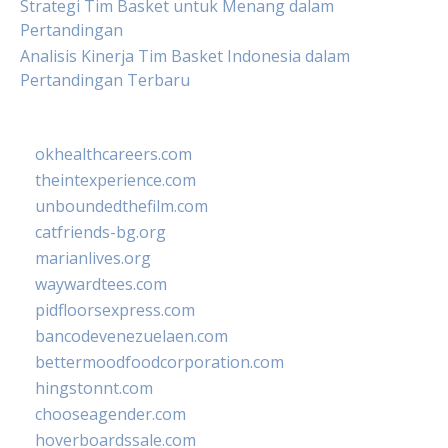
Strategi Tim Basket untuk Menang dalam
Pertandingan
Analisis Kinerja Tim Basket Indonesia dalam
Pertandingan Terbaru
okhealthcareers.com
theintexperience.com
unboundedthefilm.com
catfriends-bg.org
marianlives.org
waywardtees.com
pidfloorsexpress.com
bancodevenezuelaen.com
bettermoodfoodcorporation.com
hingstonnt.com
chooseagender.com
hoverboardssale.com