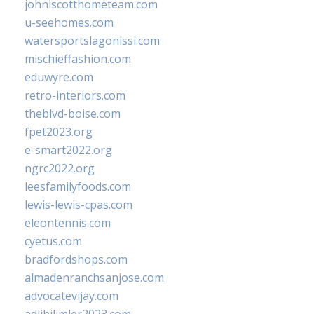
johnlscotthometeam.com
u-seehomes.com
watersportslagonissi.com
mischieffashion.com
eduwyre.com
retro-interiors.com
theblvd-boise.com
fpet2023.org
e-smart2022.org
ngrc2022.org
leesfamilyfoods.com
lewis-lewis-cpas.com
eleontennis.com
cyetus.com
bradfordshops.com
almadenranchsanjose.com
advocatevijay.com
adlibilimler2023.com