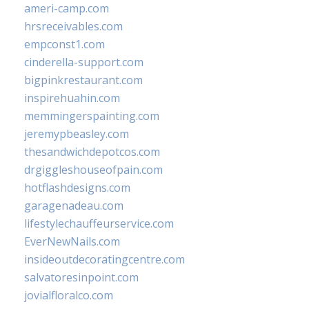
ameri-camp.com
hrsreceivables.com
empconst1.com
cinderella-support.com
bigpinkrestaurant.com
inspirehuahin.com
memmingerspainting.com
jeremypbeasley.com
thesandwichdepotcos.com
drgiggleshouseofpain.com
hotflashdesigns.com
garagenadeau.com
lifestylechauffeurservice.com
EverNewNails.com
insideoutdecoratingcentre.com
salvatoresinpoint.com
jovialfloralco.com