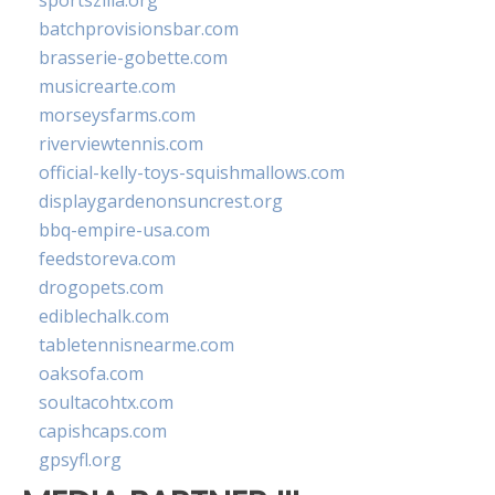
sportszilla.org
batchprovisionsbar.com
brasserie-gobette.com
musicrearte.com
morseysfarms.com
riverviewtennis.com
official-kelly-toys-squishmallows.com
displaygardenonsuncrest.org
bbq-empire-usa.com
feedstoreva.com
drogopets.com
ediblechalk.com
tabletennisnearme.com
oaksofa.com
soultacohtx.com
capishcaps.com
gpsyfl.org