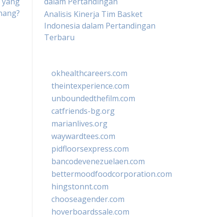
a yang
dalam Pertandingan
nang?
Analisis Kinerja Tim Basket
Indonesia dalam Pertandingan
Terbaru
okhealthcareers.com
theintexperience.com
unboundedthefilm.com
catfriends-bg.org
marianlives.org
waywardtees.com
pidfloorsexpress.com
bancodevenezuelaen.com
bettermoodfoodcorporation.com
hingstonnt.com
chooseagender.com
hoverboardssale.com