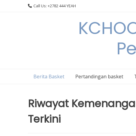
Skip
Call Us: +2782 444 YEAH
to
content
KCHOOP
Pe
Berita Basket
Pertandingan basket
Riwayat Kemenangan
Terkini