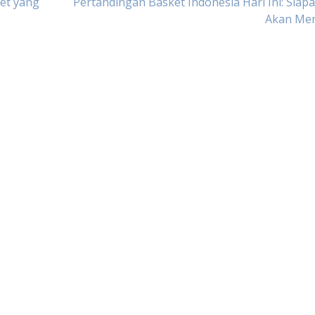
et yang
Pertandingan Basket Indonesia Hari Ini: Siap
Akan Me