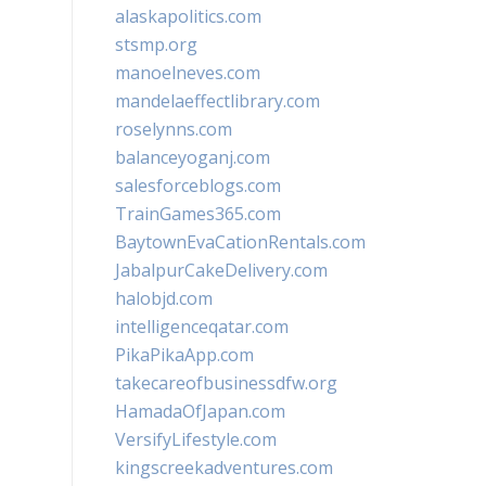
alaskapolitics.com
stsmp.org
manoelneves.com
mandelaeffectlibrary.com
roselynns.com
balanceyoganj.com
salesforceblogs.com
TrainGames365.com
BaytownEvaCationRentals.com
JabalpurCakeDelivery.com
halobjd.com
intelligenceqatar.com
PikaPikaApp.com
takecareofbusinessdfw.org
HamadaOfJapan.com
VersifyLifestyle.com
kingscreekadventures.com