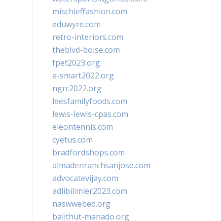
mischieffashion.com
eduwyre.com
retro-interiors.com
theblvd-boise.com
fpet2023.org
e-smart2022.org
ngrc2022.org
leesfamilyfoods.com
lewis-lewis-cpas.com
eleontennis.com
cyetus.com
bradfordshops.com
almadenranchsanjose.com
advocatevijay.com
adlibilimler2023.com
naswwebed.org
balithut-manado.org