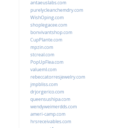
antaeuslabs.com
purelycleanchemdry.com
WishOping.com
shoplegacee.com
bonvivantshop.com
CupPlante.com
mpzin.com
stcreal.com
PopUpFlea.com
valueml.com
rebeccatorresjewelry.com
jmpbliss.com
drjorgerico.com
queensushipa.com
wendyweimerdds.com
ameri-camp.com
hrsreceivables.com