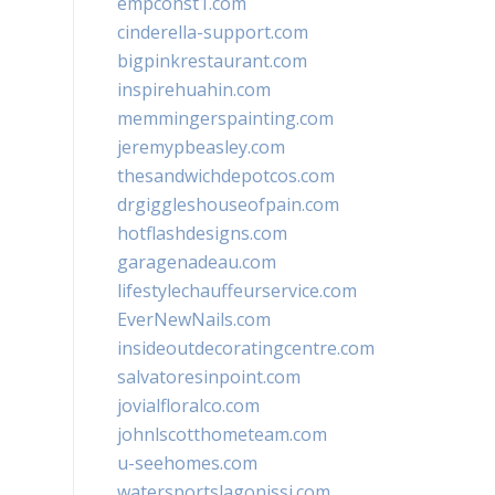
empconst1.com
cinderella-support.com
bigpinkrestaurant.com
inspirehuahin.com
memmingerspainting.com
jeremypbeasley.com
thesandwichdepotcos.com
drgiggleshouseofpain.com
hotflashdesigns.com
garagenadeau.com
lifestylechauffeurservice.com
EverNewNails.com
insideoutdecoratingcentre.com
salvatoresinpoint.com
jovialfloralco.com
johnlscotthometeam.com
u-seehomes.com
watersportslagonissi.com