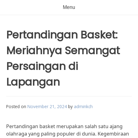
Menu
Pertandingan Basket:
Meriahnya Semangat
Persaingan di
Lapangan
Posted on
November 21, 2024
by
adminkch
Pertandingan basket merupakan salah satu ajang
olahraga yang paling populer di dunia. Kegembiraan