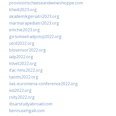
provisionscheeseandwineshoppe.com
khedi2023.org
akademikgeriatri2023.org
marmarapediatri2023.org
emchie2023.org
girisimselradyoloji2022.org
utcd2022.org
biosensor2022.org
ialp2022.org
klivet2022.org
ifac-hms2022.org
taoms2022.org
iias-euromena-conference2022.org
ivd2022.org
csity2022.org
ibsarstudyabroad.com
bennusehgall.com