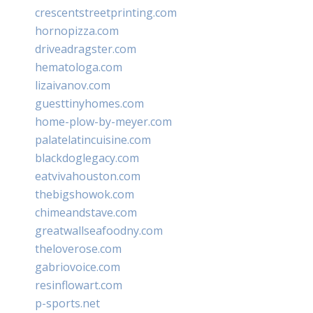
crescentstreetprinting.com
hornopizza.com
driveadragster.com
hematologa.com
lizaivanov.com
guesttinyhomes.com
home-plow-by-meyer.com
palatelatincuisine.com
blackdoglegacy.com
eatvivahouston.com
thebigshowok.com
chimeandstave.com
greatwallseafoodny.com
theloverose.com
gabriovoice.com
resinflowart.com
p-sports.net