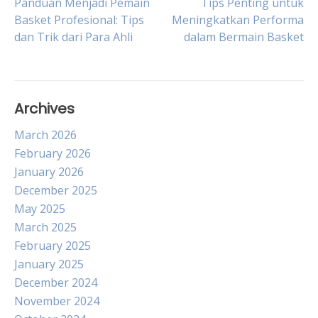
Post
Panduan Menjadi Pemain
Tips Penting untuk
Basket Profesional: Tips
Meningkatkan Performa
dan Trik dari Para Ahli
dalam Bermain Basket
navigation
Archives
March 2026
February 2026
January 2026
December 2025
May 2025
March 2025
February 2025
January 2025
December 2024
November 2024