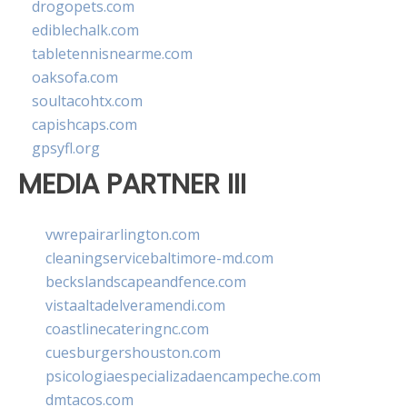
drogopets.com
ediblechalk.com
tabletennisnearme.com
oaksofa.com
soultacohtx.com
capishcaps.com
gpsyfl.org
MEDIA PARTNER III
vwrepairarlington.com
cleaningservicebaltimore-md.com
beckslandscapeandfence.com
vistaaltadelveramendi.com
coastlinecateringnc.com
cuesburgershouston.com
psicologiaespecializadaencampeche.com
dmtacos.com