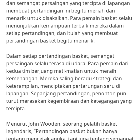
dan semangat persaingan yang tercipta di lapangan
membuat pertandingan ini begitu meriah dan
menarik untuk disaksikan. Para pemain basket selalu
menunjukkan kemampuan terbaik mereka dalam
setiap pertandingan, dan itulah yang membuat
pertandingan basket begitu menarik.
Dalam setiap pertandingan basket, semangat
persaingan selalu terasa di udara. Para pemain dari
kedua tim berjuang mati-matian untuk meraih
kemenangan. Mereka saling beradu strategi dan
keterampilan, menciptakan pertarungan seru di
lapangan. Sepanjang pertandingan, penonton pun
turut merasakan kegembiraan dan ketegangan yang
tercipta.
Menurut John Wooden, seorang pelatih basket
legendaris, “Pertandingan basket bukan hanya
tentang mencetak angka, tapi juga tentang semangat