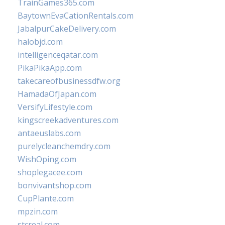
TrainGames365.com
BaytownEvaCationRentals.com
JabalpurCakeDelivery.com
halobjd.com
intelligenceqatar.com
PikaPikaApp.com
takecareofbusinessdfw.org
HamadaOfJapan.com
VersifyLifestyle.com
kingscreekadventures.com
antaeuslabs.com
purelycleanchemdry.com
WishOping.com
shoplegacee.com
bonvivantshop.com
CupPlante.com
mpzin.com
stcreal.com