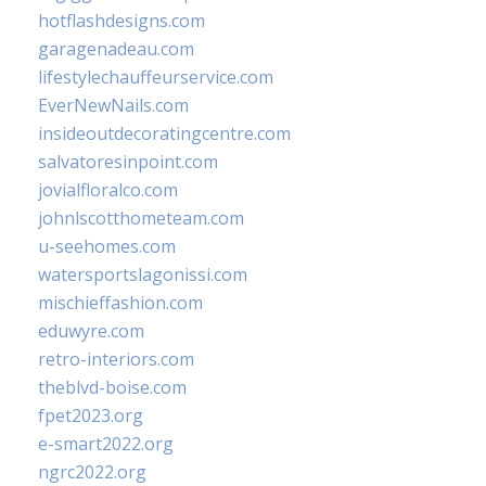
hotflashdesigns.com
garagenadeau.com
lifestylechauffeurservice.com
EverNewNails.com
insideoutdecoratingcentre.com
salvatoresinpoint.com
jovialfloralco.com
johnlscotthometeam.com
u-seehomes.com
watersportslagonissi.com
mischieffashion.com
eduwyre.com
retro-interiors.com
theblvd-boise.com
fpet2023.org
e-smart2022.org
ngrc2022.org