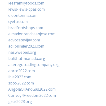
leesfamilyfoods.com
lewis-lewis-cpas.com
eleontennis.com
cyetus.com
bradfordshops.com
almadenranchsanjose.com
advocatevijay.com
adlibilimler2023.com
naswwebed.org
balithut-manado.org
alteregotradingcompany.org
aprce2022.com
ibie2022.com
sbcc-2022.com
AngolaOilAndGas2022.com
Convoy4Freedom2022.com
grur2023.org