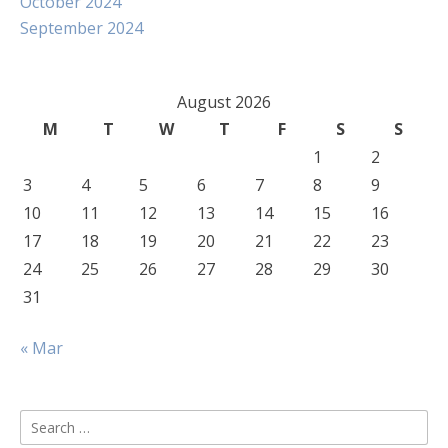
October 2024
September 2024
August 2026
M
T
W
T
F
S
S
1
2
3
4
5
6
7
8
9
10
11
12
13
14
15
16
17
18
19
20
21
22
23
24
25
26
27
28
29
30
31
« Mar
Search
for: