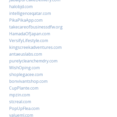
halobjd.com
intelligenceqatar.com
PikaPikaApp.com
takecareofbusinessdfw.org
HamadaOfJapan.com
VersifyLifestyle.com
kingscreekadventures.com
antaeuslabs.com
purelycleanchemdry.com
WishOping.com
shoplegacee.com
bonvivantshop.com
CupPlante.com
mpzin.com
stcreal.com
PopUpFlea.com
valueml.com