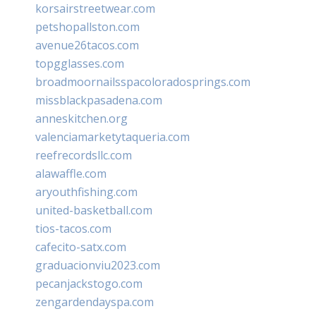
korsairstreetwear.com
petshopallston.com
avenue26tacos.com
topgglasses.com
broadmoornailsspacoloradosprings.com
missblackpasadena.com
anneskitchen.org
valenciamarketytaqueria.com
reefrecordsllc.com
alawaffle.com
aryouthfishing.com
united-basketball.com
tios-tacos.com
cafecito-satx.com
graduacionviu2023.com
pecanjackstogo.com
zengardendayspa.com