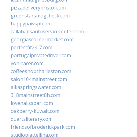
pizzadeliverybristol.com
greenstarsmogcheck.com
happypawspl.com
callahansautoservicecenter.com
georgiascornermarket.com
perfectfit24-7.com
portugalprivatedriver.com
von-racer.com
coffeeshopcharleston.com
salon104mainstreet.com
alkaspringswater.com
318mainstreet8h.com
lovenailsspari.com
oakberry-kuwait.com
quartzliterary.com
friendsofbroderickpark.com
studiopiattellina.com