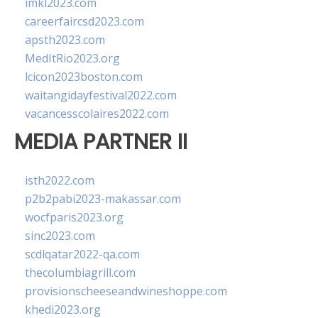
imkl2023.com
careerfaircsd2023.com
apsth2023.com
MedItRio2023.org
lcicon2023boston.com
waitangidayfestival2022.com
vacancesscolaires2022.com
MEDIA PARTNER II
isth2022.com
p2b2pabi2023-makassar.com
wocfparis2023.org
sinc2023.com
scdlqatar2022-qa.com
thecolumbiagrill.com
provisionscheeseandwineshoppe.com
khedi2023.org