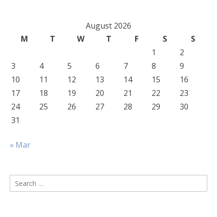
August 2026
M
T
W
T
F
S
S
1
2
3
4
5
6
7
8
9
10
11
12
13
14
15
16
17
18
19
20
21
22
23
24
25
26
27
28
29
30
31
« Mar
Search
for: