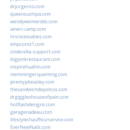
drjorgerico.com
queensushipa.com
wendyweimerdds.com
ameri-camp.com
hrsreceivables.com
empconst1.com
cinderella-support.com
bigpinkrestaurant.com
inspirehuahin.com
memmingerspainting.com
jeremypbeasley.com
thesandwichdepotcos.com
drgiggleshouseofpain.com
hotflashdesigns.com
garagenadeau.com
lifestylechauffeurservice.com
EverNewNails.com