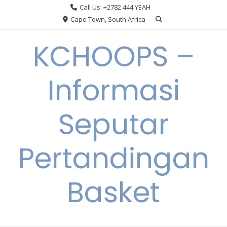
Skip
Call Us: +2782 444 YEAH
to
Cape Town, South Africa
content
KCHOOPS –
Informasi
Seputar
Pertandingan
Basket