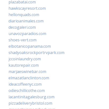
plazabatai.com
hawkscayresort.com
hellonquads.com
diarioanimales.com
decogaleri.com
unavozparadios.com
shoes-vert.com
elbotanicopanama.com
shadyoaksrockportrvpark.com
jccoinlaundry.com
kautorepair.com
marjaeswinebar.com
elmazatlanclinton.com
ideacoffeenyc.com
odieschillicothe.com
lacantinitagalesburg.com
pizzadeliverybristol.com