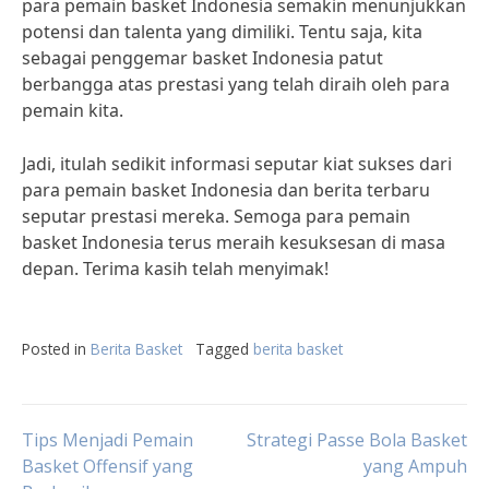
para pemain basket Indonesia semakin menunjukkan
potensi dan talenta yang dimiliki. Tentu saja, kita
sebagai penggemar basket Indonesia patut
berbangga atas prestasi yang telah diraih oleh para
pemain kita.
Jadi, itulah sedikit informasi seputar kiat sukses dari
para pemain basket Indonesia dan berita terbaru
seputar prestasi mereka. Semoga para pemain
basket Indonesia terus meraih kesuksesan di masa
depan. Terima kasih telah menyimak!
Posted in
Berita Basket
Tagged
berita basket
Post
Tips Menjadi Pemain
Strategi Passe Bola Basket
Basket Offensif yang
yang Ampuh