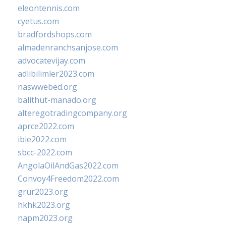
eleontennis.com
cyetus.com
bradfordshops.com
almadenranchsanjose.com
advocatevijay.com
adlibilimler2023.com
naswwebed.org
balithut-manado.org
alteregotradingcompany.org
aprce2022.com
ibie2022.com
sbcc-2022.com
AngolaOilAndGas2022.com
Convoy4Freedom2022.com
grur2023.org
hkhk2023.org
napm2023.org