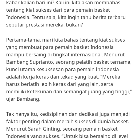
kabar kalian hari ini? Kali ini kita akan membahas
tentang kiat sukses dari para pemain basket
Indonesia. Tentu saja, kita ingin tahu berita terbaru
seputar prestasi mereka, bukan?
Pertama-tama, mari kita bahas tentang kiat sukses
yang membuat para pemain basket Indonesia
mampu bersaing di tingkat internasional. Menurut
Bambang Suprianto, seorang pelatih basket ternama,
kunci utama kesuksesan para pemain Indonesia
adalah kerja keras dan tekad yang kuat. “Mereka
harus berlatih lebih keras dari yang lain, serta
memiliki ketekunan dan semangat juang yang tinggi,”
ujar Bambang.
Tak hanya itu, kedisiplinan dan dedikasi juga menjadi
faktor penting dalam meraih sukses di dunia basket.
Menurut Sarah Ginting, seorang pemain basket
Indonesia yang sukses, “Untuk bisa bersaing di level