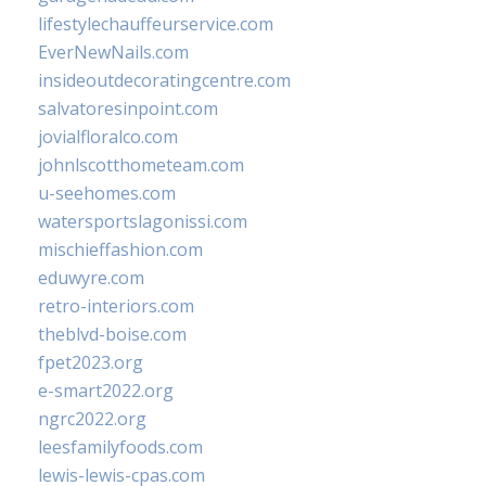
lifestylechauffeurservice.com
EverNewNails.com
insideoutdecoratingcentre.com
salvatoresinpoint.com
jovialfloralco.com
johnlscotthometeam.com
u-seehomes.com
watersportslagonissi.com
mischieffashion.com
eduwyre.com
retro-interiors.com
theblvd-boise.com
fpet2023.org
e-smart2022.org
ngrc2022.org
leesfamilyfoods.com
lewis-lewis-cpas.com