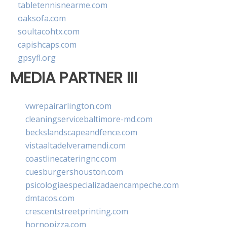
tabletennisnearme.com
oaksofa.com
soultacohtx.com
capishcaps.com
gpsyfl.org
MEDIA PARTNER III
vwrepairarlington.com
cleaningservicebaltimore-md.com
beckslandscapeandfence.com
vistaaltadelveramendi.com
coastlinecateringnc.com
cuesburgershouston.com
psicologiaespecializadaencampeche.com
dmtacos.com
crescentstreetprinting.com
hornopizza.com