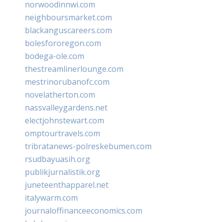
norwoodinnwi.com
neighboursmarket.com
blackanguscareers.com
bolesfororegon.com
bodega-ole.com
thestreamlinerlounge.com
mestrinorubanofc.com
novelatherton.com
nassvalleygardens.net
electjohnstewart.com
omptourtravels.com
tribratanews-polreskebumen.com
rsudbayuasih.org
publikjurnalistik.org
juneteenthapparel.net
italywarm.com
journaloffinanceeconomics.com