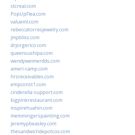
stcreal.com
PopUpFlea.com
valueml.com
rebeccatorresjewelry.com
jmpbliss.com
drjorgerico.com
queensushipa.com
wendyweimerdds.com
ameri-camp.com
hrsreceivables.com
empconst1.com
cinderella-support.com
bigpinkrestaurant.com
inspirehuahin.com
memmingerspainting.com
jeremypbeasley.com
thesandwichdepotcos.com