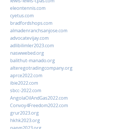
lewis-lewis-cpas.com
eleontennis.com
cyetus.com
bradfordshops.com
almadenranchsanjose.com
advocatevijay.com
adlibilimler2023.com
naswwebed.org
balithut-manado.org
alteregotradingcompany.org
aprce2022.com
ibie2022.com
sbcc-2022.com
AngolaOilAndGas2022.com
Convoy4Freedom2022.com
grur2023.org
hkhk2023.org
napm2023.org