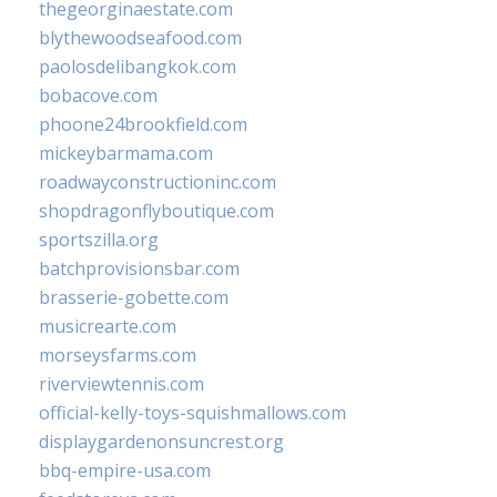
thegeorginaestate.com
blythewoodseafood.com
paolosdelibangkok.com
bobacove.com
phoone24brookfield.com
mickeybarmama.com
roadwayconstructioninc.com
shopdragonflyboutique.com
sportszilla.org
batchprovisionsbar.com
brasserie-gobette.com
musicrearte.com
morseysfarms.com
riverviewtennis.com
official-kelly-toys-squishmallows.com
displaygardenonsuncrest.org
bbq-empire-usa.com