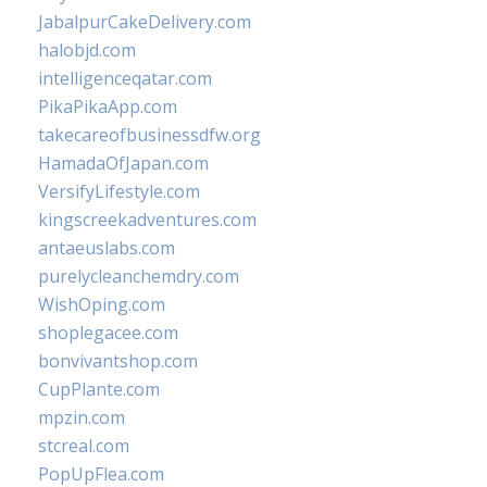
JabalpurCakeDelivery.com
halobjd.com
intelligenceqatar.com
PikaPikaApp.com
takecareofbusinessdfw.org
HamadaOfJapan.com
VersifyLifestyle.com
kingscreekadventures.com
antaeuslabs.com
purelycleanchemdry.com
WishOping.com
shoplegacee.com
bonvivantshop.com
CupPlante.com
mpzin.com
stcreal.com
PopUpFlea.com