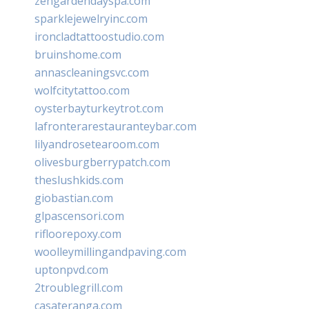
zengardendayspa.com
sparklejewelryinc.com
ironcladtattoostudio.com
bruinshome.com
annascleaningsvc.com
wolfcitytattoo.com
oysterbayturkeytrot.com
lafronterarestauranteybar.com
lilyandrosetearoom.com
olivesburgberrypatch.com
theslushkids.com
giobastian.com
glpascensori.com
rifloorepoxy.com
woolleymillingandpaving.com
uptonpvd.com
2troublegrill.com
casateranga.com