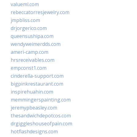
valueml.com
rebeccatorresjewelry.com
jmpbliss.com
drjorgerico.com
queensushipa.com
wendyweimerdds.com
ameri-camp.com
hrsreceivables.com
empconst1.com
cinderella-support.com
bigpinkrestaurant.com
inspirehuahin.com
memmingerspainting.com
jeremypbeasley.com
thesandwichdepotcos.com
drgiggleshouseofpain.com
hotflashdesigns.com