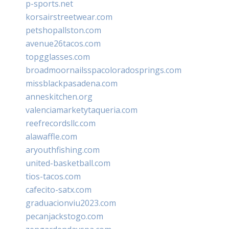
p-sports.net
korsairstreetwear.com
petshopallston.com
avenue26tacos.com
topgglasses.com
broadmoornailsspacoloradosprings.com
missblackpasadena.com
anneskitchen.org
valenciamarketytaqueria.com
reefrecordsllc.com
alawaffle.com
aryouthfishing.com
united-basketball.com
tios-tacos.com
cafecito-satx.com
graduacionviu2023.com
pecanjackstogo.com