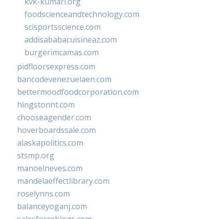
kvk-kumari.org
foodscienceandtechnology.com
scisportsscience.com
addisababacuisineaz.com
burgerimcamas.com
pidfloorsexpress.com
bancodevenezuelaen.com
bettermoodfoodcorporation.com
hingstonnt.com
chooseagender.com
hoverboardssale.com
alaskapolitics.com
stsmp.org
manoelneves.com
mandelaeffectlibrary.com
roselynns.com
balanceyoganj.com
salesforceblogs.com