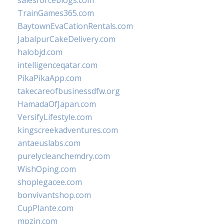
TrainGames365.com
BaytownEvaCationRentals.com
JabalpurCakeDelivery.com
halobjd.com
intelligenceqatar.com
PikaPikaApp.com
takecareofbusinessdfw.org
HamadaOfJapan.com
VersifyLifestyle.com
kingscreekadventures.com
antaeuslabs.com
purelycleanchemdry.com
WishOping.com
shoplegacee.com
bonvivantshop.com
CupPlante.com
mpzin.com