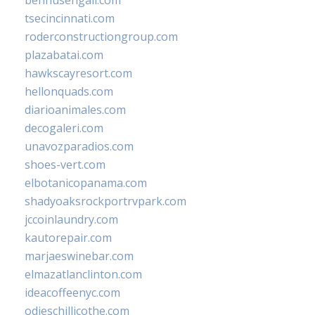
bennusehgall.com
tsecincinnati.com
roderconstructiongroup.com
plazabatai.com
hawkscayresort.com
hellonquads.com
diarioanimales.com
decogaleri.com
unavozparadios.com
shoes-vert.com
elbotanicopanama.com
shadyoaksrockportrvpark.com
jccoinlaundry.com
kautorepair.com
marjaeswinebar.com
elmazatlanclinton.com
ideacoffeenyc.com
odieschillicothe.com