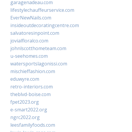
garagenadeau.com
lifestylechauffeurservice.com
EverNewNails.com
insideoutdecoratingcentre.com
salvatoresinpoint.com
jovialfloralco.com
johnlscotthometeam.com
u-seehomes.com
watersportslagonissi.com
mischieffashion.com
eduwyre.com
retro-interiors.com
theblvd-boise.com
fpet2023.org
e-smart2022.org
ngrc2022.org
leesfamilyfoods.com