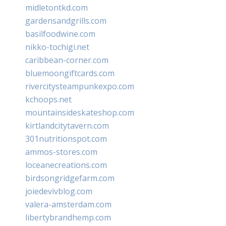
midletontkd.com
gardensandgrills.com
basilfoodwine.com
nikko-tochigi.net
caribbean-corner.com
bluemoongiftcards.com
rivercitysteampunkexpo.com
kchoops.net
mountainsideskateshop.com
kirtlandcitytavern.com
301nutritionspot.com
ammos-stores.com
loceanecreations.com
birdsongridgefarm.com
joiedevivblog.com
valera-amsterdam.com
libertybrandhemp.com