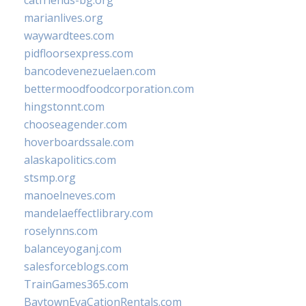
catfriends-bg.org
marianlives.org
waywardtees.com
pidfloorsexpress.com
bancodevenezuelaen.com
bettermoodfoodcorporation.com
hingstonnt.com
chooseagender.com
hoverboardssale.com
alaskapolitics.com
stsmp.org
manoelneves.com
mandelaeffectlibrary.com
roselynns.com
balanceyoganj.com
salesforceblogs.com
TrainGames365.com
BaytownEvaCationRentals.com