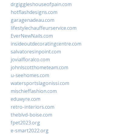
drgiggleshouseofpain.com
hotflashdesigns.com
garagenadeau.com
lifestylechauffeurservice.com
EverNewNails.com
insideoutdecoratingcentre.com
salvatoresinpoint.com
jovialfloralco.com
johnlscotthometeam.com
u-seehomes.com
watersportslagonissi.com
mischieffashion.com
eduwyre.com
retro-interiors.com
theblvd-boise.com
fpet2023.org
e-smart2022.org