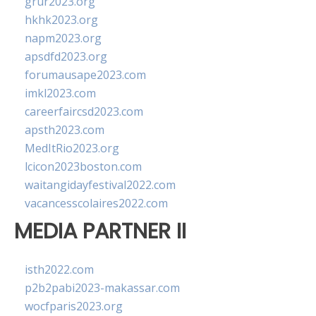
grur2023.org
hkhk2023.org
napm2023.org
apsdfd2023.org
forumausape2023.com
imkl2023.com
careerfaircsd2023.com
apsth2023.com
MedItRio2023.org
lcicon2023boston.com
waitangidayfestival2022.com
vacancesscolaires2022.com
MEDIA PARTNER II
isth2022.com
p2b2pabi2023-makassar.com
wocfparis2023.org