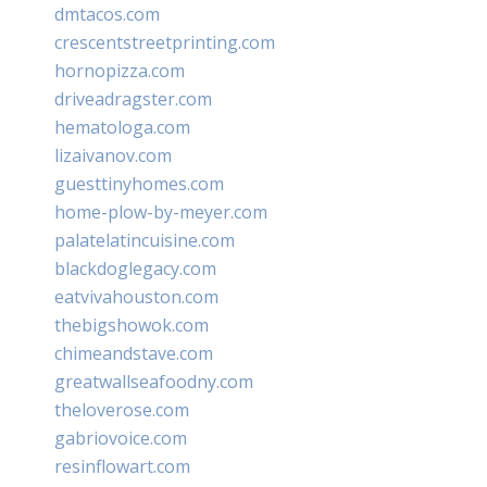
dmtacos.com
crescentstreetprinting.com
hornopizza.com
driveadragster.com
hematologa.com
lizaivanov.com
guesttinyhomes.com
home-plow-by-meyer.com
palatelatincuisine.com
blackdoglegacy.com
eatvivahouston.com
thebigshowok.com
chimeandstave.com
greatwallseafoodny.com
theloverose.com
gabriovoice.com
resinflowart.com