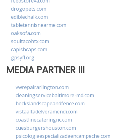
feedstoreva.com
drogopets.com
ediblechalk.com
tabletennisnearme.com
oaksofa.com
soultacohtx.com
capishcaps.com
gpsyfl.org
MEDIA PARTNER III
vwrepairarlington.com
cleaningservicebaltimore-md.com
beckslandscapeandfence.com
vistaaltadelveramendi.com
coastlinecateringnc.com
cuesburgershouston.com
psicologiaespecializadaencampeche.com