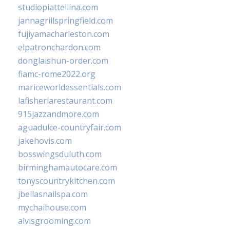
studiopiattellina.com
jannagrillspringfield.com
fujiyamacharleston.com
elpatronchardon.com
donglaishun-order.com
fiamc-rome2022.org
mariceworldessentials.com
lafisheriarestaurant.com
915jazzandmore.com
aguadulce-countryfair.com
jakehovis.com
bosswingsduluth.com
birminghamautocare.com
tonyscountrykitchen.com
jbellasnailspa.com
mychaihouse.com
alvisgrooming.com