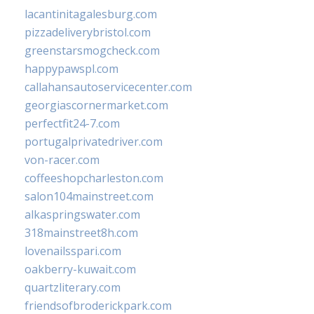
lacantinitagalesburg.com
pizzadeliverybristol.com
greenstarsmogcheck.com
happypawspl.com
callahansautoservicecenter.com
georgiascornermarket.com
perfectfit24-7.com
portugalprivatedriver.com
von-racer.com
coffeeshopcharleston.com
salon104mainstreet.com
alkaspringswater.com
318mainstreet8h.com
lovenailsspari.com
oakberry-kuwait.com
quartzliterary.com
friendsofbroderickpark.com