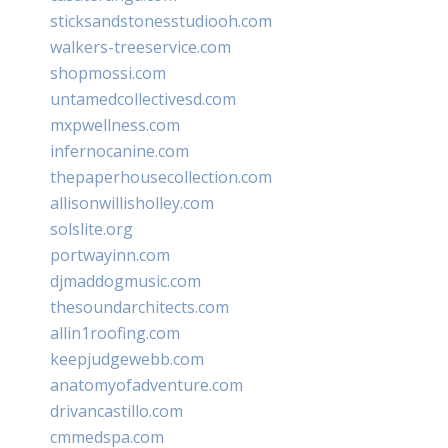
sticksandstonesstudiooh.com
walkers-treeservice.com
shopmossi.com
untamedcollectivesd.com
mxpwellness.com
infernocanine.com
thepaperhousecollection.com
allisonwillisholley.com
solslite.org
portwayinn.com
djmaddogmusic.com
thesoundarchitects.com
allin1roofing.com
keepjudgewebb.com
anatomyofadventure.com
drivancastillo.com
cmmedspa.com