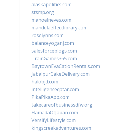
alaskapolitics.com
stsmp.org
manoelneves.com
mandelaeffectlibrary.com
roselynns.com
balanceyoganj.com
salesforceblogs.com
TrainGames365.com
BaytownEvaCationRentals.com
JabalpurCakeDelivery.com
halobjd.com
intelligenceqatar.com
PikaPikaApp.com
takecareofbusinessdfw.org
HamadaOfJapan.com
VersifyLifestyle.com
kingscreekadventures.com