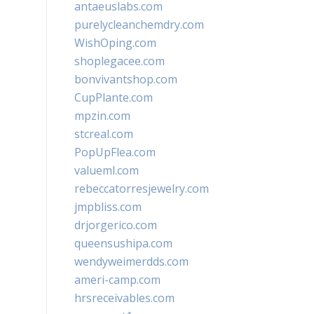
antaeuslabs.com
purelycleanchemdry.com
WishOping.com
shoplegacee.com
bonvivantshop.com
CupPlante.com
mpzin.com
stcreal.com
PopUpFlea.com
valueml.com
rebeccatorresjewelry.com
jmpbliss.com
drjorgerico.com
queensushipa.com
wendyweimerdds.com
ameri-camp.com
hrsreceivables.com