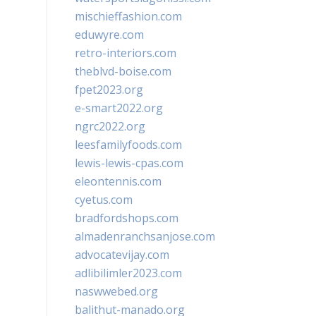
mischieffashion.com
eduwyre.com
retro-interiors.com
theblvd-boise.com
fpet2023.org
e-smart2022.org
ngrc2022.org
leesfamilyfoods.com
lewis-lewis-cpas.com
eleontennis.com
cyetus.com
bradfordshops.com
almadenranchsanjose.com
advocatevijay.com
adlibilimler2023.com
naswwebed.org
balithut-manado.org