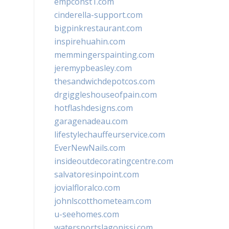
empconst1.com
cinderella-support.com
bigpinkrestaurant.com
inspirehuahin.com
memmingerspainting.com
jeremypbeasley.com
thesandwichdepotcos.com
drgiggleshouseofpain.com
hotflashdesigns.com
garagenadeau.com
lifestylechauffeurservice.com
EverNewNails.com
insideoutdecoratingcentre.com
salvatoresinpoint.com
jovialfloralco.com
johnlscotthometeam.com
u-seehomes.com
watersportslagonissi.com