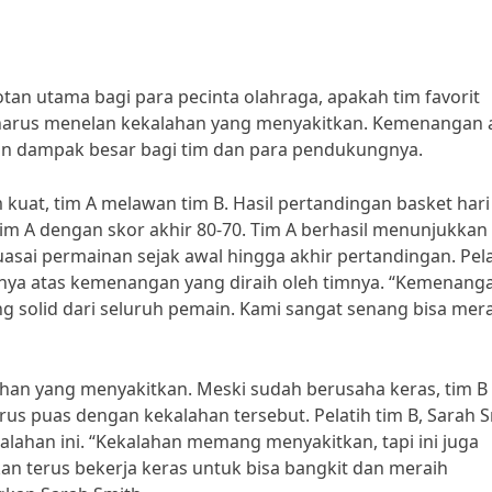
otan utama bagi para pecinta olahraga, apakah tim favorit
arus menelan kekalahan yang menyakitkan. Kemenangan 
an dampak besar bagi tim dan para pendukungnya.
uat, tim A melawan tim B. Hasil pertandingan basket hari 
A dengan skor akhir 80-70. Tim A berhasil menunjukkan
ai permainan sejak awal hingga akhir pertandingan. Pela
ya atas kemenangan yang diraih oleh timnya. “Kemenanga
ang solid dari seluruh pemain. Kami sangat senang bisa mer
lahan yang menyakitkan. Meski sudah berusaha keras, tim B 
 puas dengan kekalahan tersebut. Pelatih tim B, Sarah S
alahan ini. “Kekalahan memang menyakitkan, tapi ini juga
an terus bekerja keras untuk bisa bangkit dan meraih