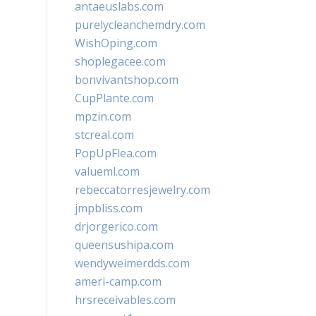
antaeuslabs.com
purelycleanchemdry.com
WishOping.com
shoplegacee.com
bonvivantshop.com
CupPlante.com
mpzin.com
stcreal.com
PopUpFlea.com
valueml.com
rebeccatorresjewelry.com
jmpbliss.com
drjorgerico.com
queensushipa.com
wendyweimerdds.com
ameri-camp.com
hrsreceivables.com