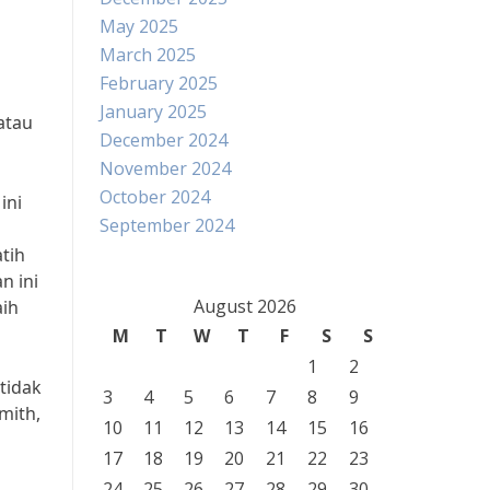
May 2025
March 2025
February 2025
January 2025
atau
December 2024
November 2024
October 2024
ini
September 2024
tih
n ini
August 2026
aih
M
T
W
T
F
S
S
1
2
tidak
3
4
5
6
7
8
9
mith,
10
11
12
13
14
15
16
17
18
19
20
21
22
23
24
25
26
27
28
29
30