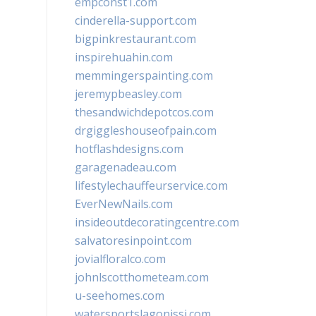
empconst1.com
cinderella-support.com
bigpinkrestaurant.com
inspirehuahin.com
memmingerspainting.com
jeremypbeasley.com
thesandwichdepotcos.com
drgiggleshouseofpain.com
hotflashdesigns.com
garagenadeau.com
lifestylechauffeurservice.com
EverNewNails.com
insideoutdecoratingcentre.com
salvatoresinpoint.com
jovialfloralco.com
johnlscotthometeam.com
u-seehomes.com
watersportslagonissi.com