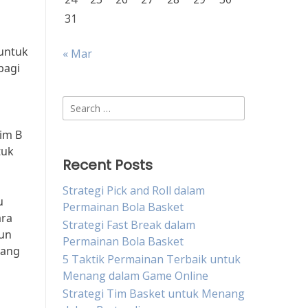
31
untuk
« Mar
bagi
Search
for:
Tim B
tuk
Recent Posts
Strategi Pick and Roll dalam
u
Permainan Bola Basket
ara
Strategi Fast Break dalam
pun
Permainan Bola Basket
yang
5 Taktik Permainan Terbaik untuk
Menang dalam Game Online
Strategi Tim Basket untuk Menang