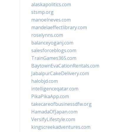
alaskapolitics.com
stsmp.org
manoelneves.com
mandelaeffectlibrary.com
roselynns.com
balanceyoganj.com
salesforceblogs.com
TrainGames365.com
BaytownEvaCationRentals.com
JabalpurCakeDelivery.com
halobjd.com
intelligenceqatar.com
PikaPikaApp.com
takecareofbusinessdfw.org
HamadaOfJapan.com
VersifyLifestyle.com
kingscreekadventures.com