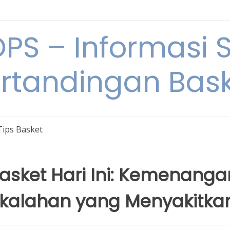
S – Informasi 
rtandingan Bas
Tips Basket
Basket Hari Ini: Kemenanga
kalahan yang Menyakitka