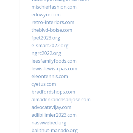
mischieffashion.com
eduwyre.com
retro-interiors.com
theblvd-boise.com
fpet2023.org
e-smart2022.org
ngrc2022.org
leesfamilyfoods.com
lewis-lewis-cpas.com
eleontennis.com
cyetus.com
bradfordshops.com
almadenranchsanjose.com
advocatevijay.com
adlibilimler2023.com
naswwebed.org
balithut-manado.org