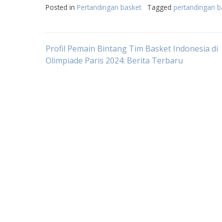
Posted in
Pertandingan basket
Tagged
pertandingan ba
Post
Profil Pemain Bintang Tim Basket Indonesia di
Olimpiade Paris 2024: Berita Terbaru
navigation