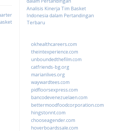
dalam Pertandingan
Analisis Kinerja Tim Basket
arter
Indonesia dalam Pertandingan
asket
Terbaru
okhealthcareers.com
theintexperience.com
unboundedthefilm.com
catfriends-bg.org
marianlives.org
waywardtees.com
pidfloorsexpress.com
bancodevenezuelaen.com
bettermoodfoodcorporation.com
hingstonnt.com
chooseagender.com
hoverboardssale.com