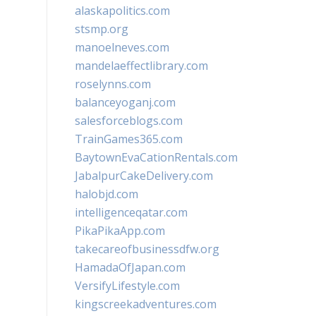
alaskapolitics.com
stsmp.org
manoelneves.com
mandelaeffectlibrary.com
roselynns.com
balanceyoganj.com
salesforceblogs.com
TrainGames365.com
BaytownEvaCationRentals.com
JabalpurCakeDelivery.com
halobjd.com
intelligenceqatar.com
PikaPikaApp.com
takecareofbusinessdfw.org
HamadaOfJapan.com
VersifyLifestyle.com
kingscreekadventures.com