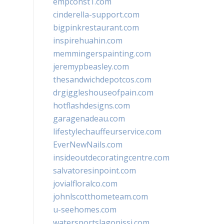
empconst1.com
cinderella-support.com
bigpinkrestaurant.com
inspirehuahin.com
memmingerspainting.com
jeremypbeasley.com
thesandwichdepotcos.com
drgiggleshouseofpain.com
hotflashdesigns.com
garagenadeau.com
lifestylechauffeurservice.com
EverNewNails.com
insideoutdecoratingcentre.com
salvatoresinpoint.com
jovialfloralco.com
johnlscotthometeam.com
u-seehomes.com
watersportslagonissi.com