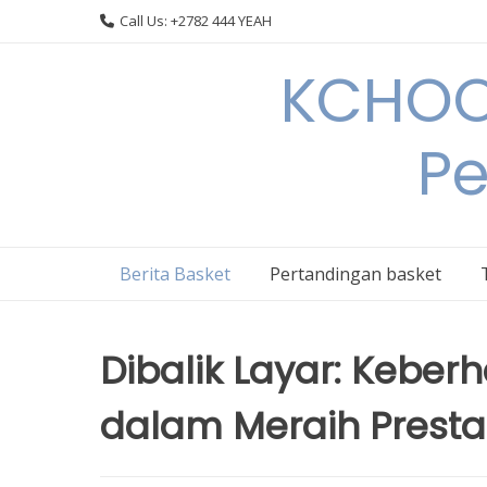
Skip
Call Us: +2782 444 YEAH
to
content
KCHOOP
Pe
Berita Basket
Pertandingan basket
Dibalik Layar: Keber
dalam Meraih Prestas