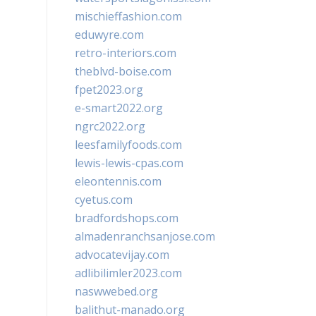
mischieffashion.com
eduwyre.com
retro-interiors.com
theblvd-boise.com
fpet2023.org
e-smart2022.org
ngrc2022.org
leesfamilyfoods.com
lewis-lewis-cpas.com
eleontennis.com
cyetus.com
bradfordshops.com
almadenranchsanjose.com
advocatevijay.com
adlibilimler2023.com
naswwebed.org
balithut-manado.org