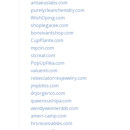
antaeuslabs.com
purelycleanchemdry.com
WishOping.com
shoplegacee.com
bonvivantshop.com
CupPlante.com
mpzin.com
stcreal.com
PopUpFlea.com
valueml.com
rebeccatorresjewelry.com
jmpbliss.com
drjorgerico.com
queensushipa.com
wendyweimerdds.com
ameri-camp.com
hrsreceivables.com