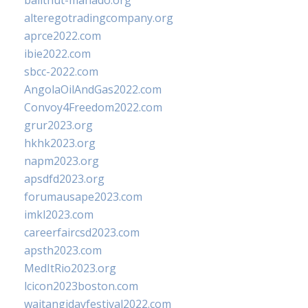
balithut-manado.org
alteregotradingcompany.org
aprce2022.com
ibie2022.com
sbcc-2022.com
AngolaOilAndGas2022.com
Convoy4Freedom2022.com
grur2023.org
hkhk2023.org
napm2023.org
apsdfd2023.org
forumausape2023.com
imkl2023.com
careerfaircsd2023.com
apsth2023.com
MedItRio2023.org
lcicon2023boston.com
waitangidayfestival2022.com