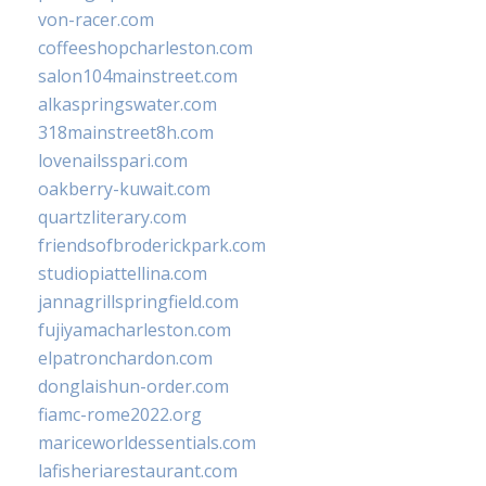
von-racer.com
coffeeshopcharleston.com
salon104mainstreet.com
alkaspringswater.com
318mainstreet8h.com
lovenailsspari.com
oakberry-kuwait.com
quartzliterary.com
friendsofbroderickpark.com
studiopiattellina.com
jannagrillspringfield.com
fujiyamacharleston.com
elpatronchardon.com
donglaishun-order.com
fiamc-rome2022.org
mariceworldessentials.com
lafisheriarestaurant.com