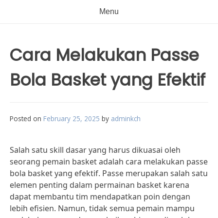
Menu
Cara Melakukan Passe
Bola Basket yang Efektif
Posted on
February 25, 2025
by
adminkch
Salah satu skill dasar yang harus dikuasai oleh
seorang pemain basket adalah cara melakukan passe
bola basket yang efektif. Passe merupakan salah satu
elemen penting dalam permainan basket karena
dapat membantu tim mendapatkan poin dengan
lebih efisien. Namun, tidak semua pemain mampu