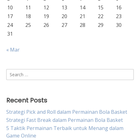
10
11
12
13
14
15
16
17
18
19
20
21
22
23
24
25
26
27
28
29
30
31
« Mar
Search
for:
Recent Posts
Strategi Pick and Roll dalam Permainan Bola Basket
Strategi Fast Break dalam Permainan Bola Basket
5 Taktik Permainan Terbaik untuk Menang dalam
Game Online