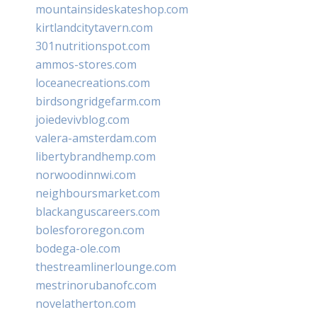
mountainsideskateshop.com
kirtlandcitytavern.com
301nutritionspot.com
ammos-stores.com
loceanecreations.com
birdsongridgefarm.com
joiedevivblog.com
valera-amsterdam.com
libertybrandhemp.com
norwoodinnwi.com
neighboursmarket.com
blackanguscareers.com
bolesfororegon.com
bodega-ole.com
thestreamlinerlounge.com
mestrinorubanofc.com
novelatherton.com