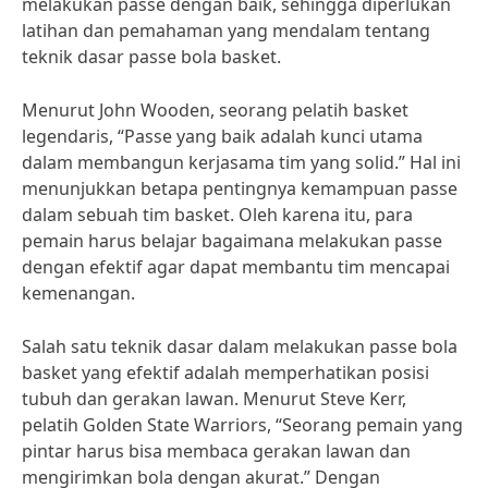
melakukan passe dengan baik, sehingga diperlukan
latihan dan pemahaman yang mendalam tentang
teknik dasar passe bola basket.
Menurut John Wooden, seorang pelatih basket
legendaris, “Passe yang baik adalah kunci utama
dalam membangun kerjasama tim yang solid.” Hal ini
menunjukkan betapa pentingnya kemampuan passe
dalam sebuah tim basket. Oleh karena itu, para
pemain harus belajar bagaimana melakukan passe
dengan efektif agar dapat membantu tim mencapai
kemenangan.
Salah satu teknik dasar dalam melakukan passe bola
basket yang efektif adalah memperhatikan posisi
tubuh dan gerakan lawan. Menurut Steve Kerr,
pelatih Golden State Warriors, “Seorang pemain yang
pintar harus bisa membaca gerakan lawan dan
mengirimkan bola dengan akurat.” Dengan