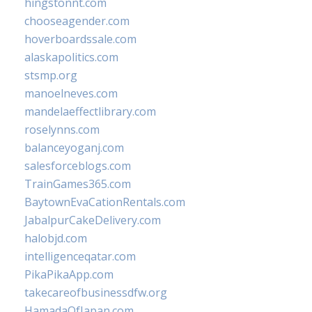
hingstonnt.com
chooseagender.com
hoverboardssale.com
alaskapolitics.com
stsmp.org
manoelneves.com
mandelaeffectlibrary.com
roselynns.com
balanceyoganj.com
salesforceblogs.com
TrainGames365.com
BaytownEvaCationRentals.com
JabalpurCakeDelivery.com
halobjd.com
intelligenceqatar.com
PikaPikaApp.com
takecareofbusinessdfw.org
HamadaOfJapan.com