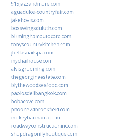
915jazzandmore.com
aguadulce-countryfair.com
jakehovis.com
bosswingsduluth.com
birminghamautocare.com
tonyscountrykitchen.com
jbellasnailspa.com
mychaihouse.com
alvisgrooming.com
thegeorginaestate.com
blythewoodseafood.com
paolosdelibangkok.com
bobacove.com
phoone24brookfield.com
mickeybarmama.com
roadwayconstructioninc.com
shopdragonflyboutique.com