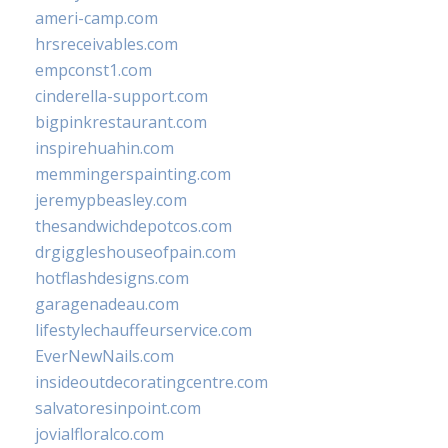
ameri-camp.com
hrsreceivables.com
empconst1.com
cinderella-support.com
bigpinkrestaurant.com
inspirehuahin.com
memmingerspainting.com
jeremypbeasley.com
thesandwichdepotcos.com
drgiggleshouseofpain.com
hotflashdesigns.com
garagenadeau.com
lifestylechauffeurservice.com
EverNewNails.com
insideoutdecoratingcentre.com
salvatoresinpoint.com
jovialfloralco.com