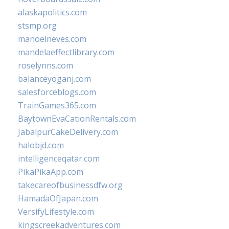
alaskapolitics.com
stsmp.org
manoelneves.com
mandelaeffectlibrary.com
roselynns.com
balanceyoganj.com
salesforceblogs.com
TrainGames365.com
BaytownEvaCationRentals.com
JabalpurCakeDelivery.com
halobjd.com
intelligenceqatar.com
PikaPikaApp.com
takecareofbusinessdfw.org
HamadaOfJapan.com
VersifyLifestyle.com
kingscreekadventures.com