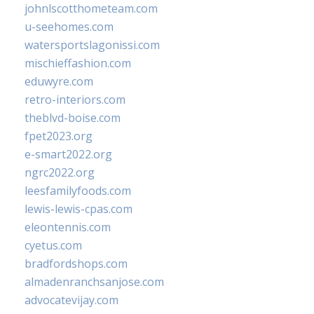
johnlscotthometeam.com
u-seehomes.com
watersportslagonissi.com
mischieffashion.com
eduwyre.com
retro-interiors.com
theblvd-boise.com
fpet2023.org
e-smart2022.org
ngrc2022.org
leesfamilyfoods.com
lewis-lewis-cpas.com
eleontennis.com
cyetus.com
bradfordshops.com
almadenranchsanjose.com
advocatevijay.com