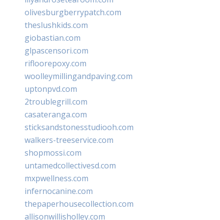
olivesburgberrypatch.com
theslushkids.com
giobastian.com
glpascensori.com
rifloorepoxy.com
woolleymillingandpaving.com
uptonpvd.com
2troublegrill.com
casateranga.com
sticksandstonesstudiooh.com
walkers-treeservice.com
shopmossi.com
untamedcollectivesd.com
mxpwellness.com
infernocanine.com
thepaperhousecollection.com
allisonwillisholley.com