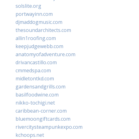
solslite.org
portwayinn.com
djmaddogmusic.com
thesoundarchitects.com
allin1roofing.com
keepjudgewebb.com
anatomyofadventure.com
drivancastillo.com
cmmedspa.com
midletontkd.com
gardensandgrills.com
basilfoodwine.com
nikko-tochigi.net
caribbean-corner.com
bluemoongiftcards.com
rivercitysteampunkexpo.com
kchoops.net