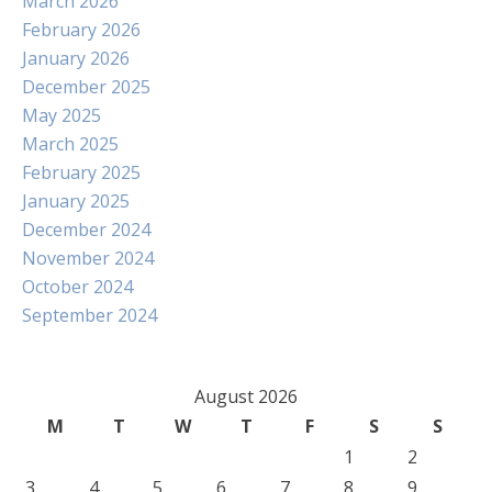
March 2026
February 2026
January 2026
December 2025
May 2025
March 2025
February 2025
January 2025
December 2024
November 2024
October 2024
September 2024
August 2026
M
T
W
T
F
S
S
1
2
3
4
5
6
7
8
9