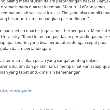
yang paling menentukan dalam pertandingan basket. Banya
g dramatis pada quarter keempat. Menurut LeBron James,
eempat adalah saat-saat krusial. Tim yang bisa tampil ten
luang besar untuk memenangkan pertandingan.”
an pada setiap quarter juga sangat berpengaruh. Menurut 
ke University, “Kunci kemenangan dalam pertandingan baske
iap quarter. Tim yang bisa beradaptasi dengan cepat pada
ggulan dalam pertandingan.”
uarter memainkan peran yang sangat penting dalam
arena itu, tim dan pelatih harus memperhatikan setiap qua
ainan yang tepat untuk meraih kemenangan.
asket berapa quarter