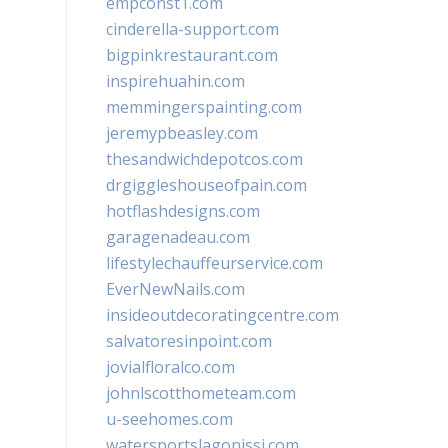
empconst1.com
cinderella-support.com
bigpinkrestaurant.com
inspirehuahin.com
memmingerspainting.com
jeremypbeasley.com
thesandwichdepotcos.com
drgiggleshouseofpain.com
hotflashdesigns.com
garagenadeau.com
lifestylechauffeurservice.com
EverNewNails.com
insideoutdecoratingcentre.com
salvatoresinpoint.com
jovialfloralco.com
johnlscotthometeam.com
u-seehomes.com
watersportslagonissi.com