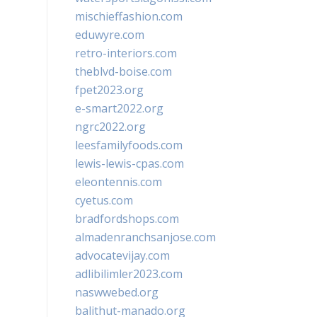
mischieffashion.com
eduwyre.com
retro-interiors.com
theblvd-boise.com
fpet2023.org
e-smart2022.org
ngrc2022.org
leesfamilyfoods.com
lewis-lewis-cpas.com
eleontennis.com
cyetus.com
bradfordshops.com
almadenranchsanjose.com
advocatevijay.com
adlibilimler2023.com
naswwebed.org
balithut-manado.org