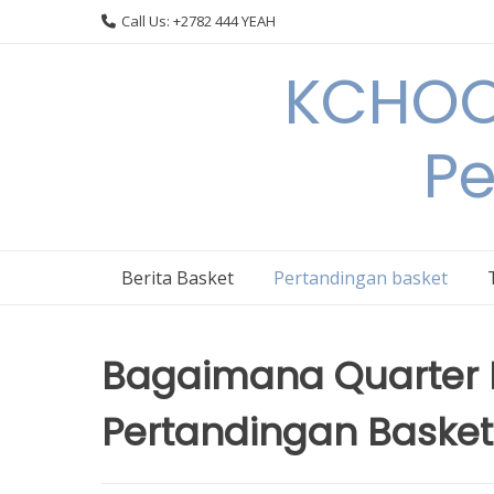
Skip
Call Us: +2782 444 YEAH
to
content
KCHOOP
Pe
Berita Basket
Pertandingan basket
Bagaimana Quarter 
Pertandingan Basket