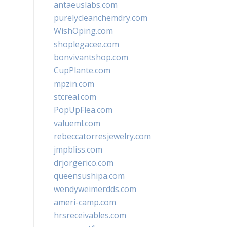
antaeuslabs.com
purelycleanchemdry.com
WishOping.com
shoplegacee.com
bonvivantshop.com
CupPlante.com
mpzin.com
stcreal.com
PopUpFlea.com
valueml.com
rebeccatorresjewelry.com
jmpbliss.com
drjorgerico.com
queensushipa.com
wendyweimerdds.com
ameri-camp.com
hrsreceivables.com