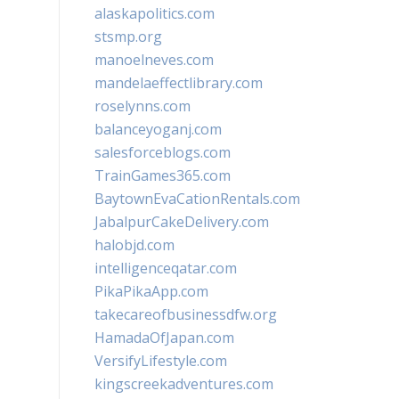
alaskapolitics.com
stsmp.org
manoelneves.com
mandelaeffectlibrary.com
roselynns.com
balanceyoganj.com
salesforceblogs.com
TrainGames365.com
BaytownEvaCationRentals.com
JabalpurCakeDelivery.com
halobjd.com
intelligenceqatar.com
PikaPikaApp.com
takecareofbusinessdfw.org
HamadaOfJapan.com
VersifyLifestyle.com
kingscreekadventures.com