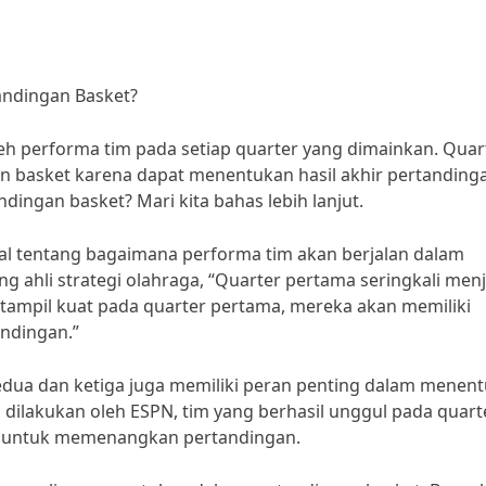
ndingan Basket?
leh performa tim pada setiap quarter yang dimainkan. Quar
 basket karena dapat menentukan hasil akhir pertanding
ingan basket? Mari kita bahas lebih lanjut.
al tentang bagaimana performa tim akan berjalan dalam
ng ahli strategi olahraga, “Quarter pertama seringkali men
 tampil kuat pada quarter pertama, mereka akan memiliki
andingan.”
edua dan ketiga juga memiliki peran penting dalam menen
g dilakukan oleh ESPN, tim yang berhasil unggul pada quart
r untuk memenangkan pertandingan.