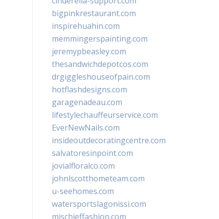
cinderella-support.com
bigpinkrestaurant.com
inspirehuahin.com
memmingerspainting.com
jeremypbeasley.com
thesandwichdepotcos.com
drgiggleshouseofpain.com
hotflashdesigns.com
garagenadeau.com
lifestylechauffeurservice.com
EverNewNails.com
insideoutdecoratingcentre.com
salvatoresinpoint.com
jovialfloralco.com
johnlscotthometeam.com
u-seehomes.com
watersportslagonissi.com
mischieffashion.com