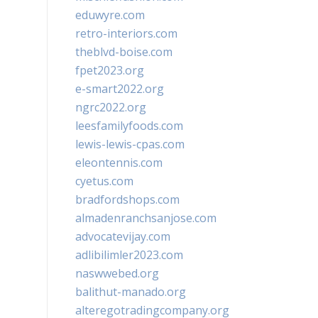
eduwyre.com
retro-interiors.com
theblvd-boise.com
fpet2023.org
e-smart2022.org
ngrc2022.org
leesfamilyfoods.com
lewis-lewis-cpas.com
eleontennis.com
cyetus.com
bradfordshops.com
almadenranchsanjose.com
advocatevijay.com
adlibilimler2023.com
naswwebed.org
balithut-manado.org
alteregotradingcompany.org