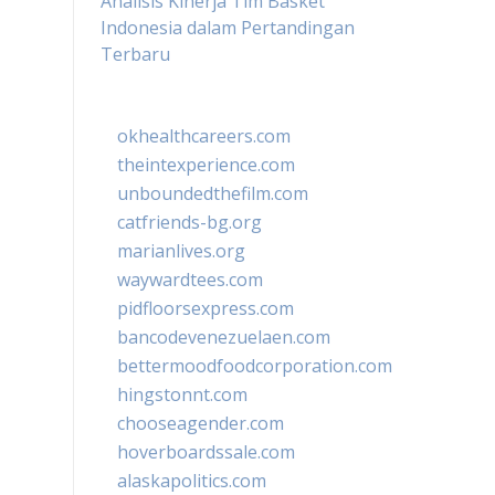
Analisis Kinerja Tim Basket
Indonesia dalam Pertandingan
Terbaru
okhealthcareers.com
theintexperience.com
unboundedthefilm.com
catfriends-bg.org
marianlives.org
waywardtees.com
pidfloorsexpress.com
bancodevenezuelaen.com
bettermoodfoodcorporation.com
hingstonnt.com
chooseagender.com
hoverboardssale.com
alaskapolitics.com