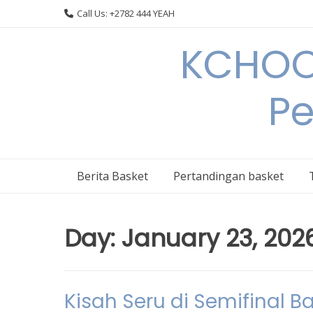
Skip
Call Us: +2782 444 YEAH
to
content
KCHOOP
Pe
Berita Basket
Pertandingan basket
Day:
January 23, 202
Kisah Seru di Semifinal B