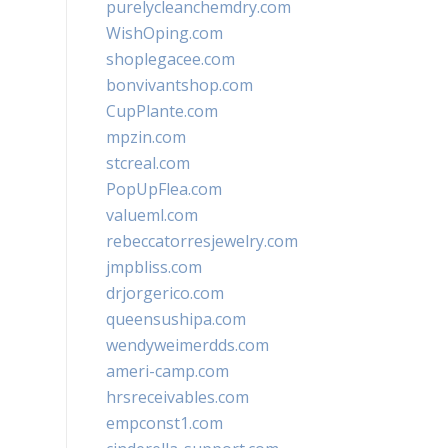
purelycleanchemdry.com
WishOping.com
shoplegacee.com
bonvivantshop.com
CupPlante.com
mpzin.com
stcreal.com
PopUpFlea.com
valueml.com
rebeccatorresjewelry.com
jmpbliss.com
drjorgerico.com
queensushipa.com
wendyweimerdds.com
ameri-camp.com
hrsreceivables.com
empconst1.com