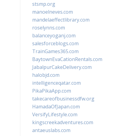
stsmp.org
manoelneves.com
mandelaeffectlibrary.com
roselynns.com
balanceyoganj.com
salesforceblogs.com
TrainGames365.com
BaytownEvaCationRentals.com
JabalpurCakeDelivery.com
halobjd.com
intelligenceqatar.com
PikaPikaApp.com
takecareofbusinessdfw.org
HamadaOfJapan.com
VersifyLifestyle.com
kingscreekadventures.com
antaeuslabs.com