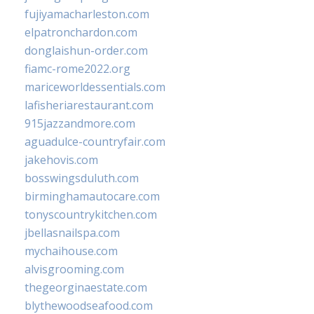
fujiyamacharleston.com
elpatronchardon.com
donglaishun-order.com
fiamc-rome2022.org
mariceworldessentials.com
lafisheriarestaurant.com
915jazzandmore.com
aguadulce-countryfair.com
jakehovis.com
bosswingsduluth.com
birminghamautocare.com
tonyscountrykitchen.com
jbellasnailspa.com
mychaihouse.com
alvisgrooming.com
thegeorginaestate.com
blythewoodseafood.com