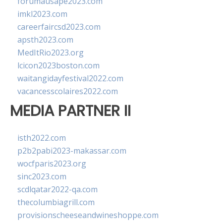
forumausape2023.com
imkl2023.com
careerfaircsd2023.com
apsth2023.com
MedItRio2023.org
lcicon2023boston.com
waitangidayfestival2022.com
vacancesscolaires2022.com
MEDIA PARTNER II
isth2022.com
p2b2pabi2023-makassar.com
wocfparis2023.org
sinc2023.com
scdlqatar2022-qa.com
thecolumbiagrill.com
provisionscheeseandwineshoppe.com