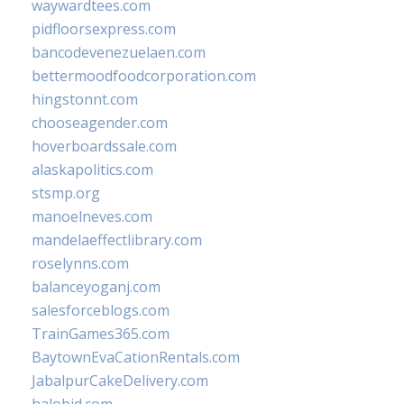
waywardtees.com
pidfloorsexpress.com
bancodevenezuelaen.com
bettermoodfoodcorporation.com
hingstonnt.com
chooseagender.com
hoverboardssale.com
alaskapolitics.com
stsmp.org
manoelneves.com
mandelaeffectlibrary.com
roselynns.com
balanceyoganj.com
salesforceblogs.com
TrainGames365.com
BaytownEvaCationRentals.com
JabalpurCakeDelivery.com