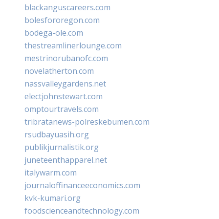
blackanguscareers.com
bolesfororegon.com
bodega-ole.com
thestreamlinerlounge.com
mestrinorubanofc.com
novelatherton.com
nassvalleygardens.net
electjohnstewart.com
omptourtravels.com
tribratanews-polreskebumen.com
rsudbayuasih.org
publikjurnalistik.org
juneteenthapparel.net
italywarm.com
journaloffinanceeconomics.com
kvk-kumari.org
foodscienceandtechnology.com