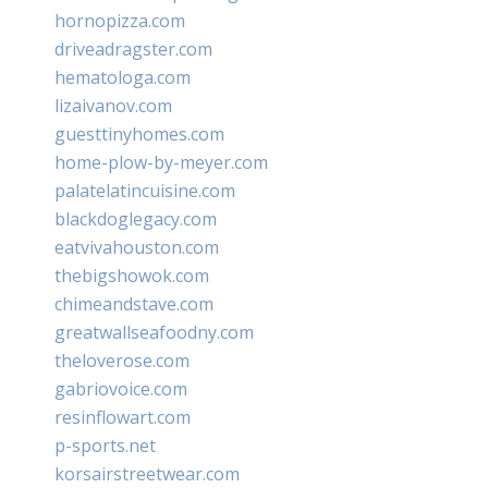
hornopizza.com
driveadragster.com
hematologa.com
lizaivanov.com
guesttinyhomes.com
home-plow-by-meyer.com
palatelatincuisine.com
blackdoglegacy.com
eatvivahouston.com
thebigshowok.com
chimeandstave.com
greatwallseafoodny.com
theloverose.com
gabriovoice.com
resinflowart.com
p-sports.net
korsairstreetwear.com