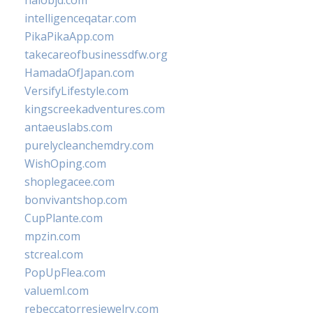
halobjd.com
intelligenceqatar.com
PikaPikaApp.com
takecareofbusinessdfw.org
HamadaOfJapan.com
VersifyLifestyle.com
kingscreekadventures.com
antaeuslabs.com
purelycleanchemdry.com
WishOping.com
shoplegacee.com
bonvivantshop.com
CupPlante.com
mpzin.com
stcreal.com
PopUpFlea.com
valueml.com
rebeccatorresjewelry.com