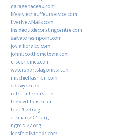
garagenadeau.com
lifestylechauffeurservice.com
EverNewNails.com
insideoutdecoratingcentre.com
salvatoresinpoint.com
jovialfloralco.com
johnlscotthometeam.com
u-seehomes.com
watersportslagonissi.com
mischieffashion.com
eduwyre.com
retro-interiors.com
theblvd-boise.com
fpet2023.org
e-smart2022.org
ngrc2022.org
leesfamilyfoods.com