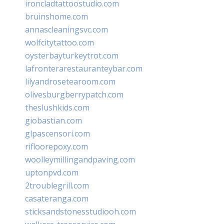
ironcladtattoostudio.com
bruinshome.com
annascleaningsvc.com
wolfcitytattoo.com
oysterbayturkeytrot.com
lafronterarestauranteybar.com
lilyandrosetearoom.com
olivesburgberrypatch.com
theslushkids.com
giobastian.com
glpascensori.com
rifloorepoxy.com
woolleymillingandpaving.com
uptonpvd.com
2troublegrill.com
casateranga.com
sticksandstonesstudiooh.com