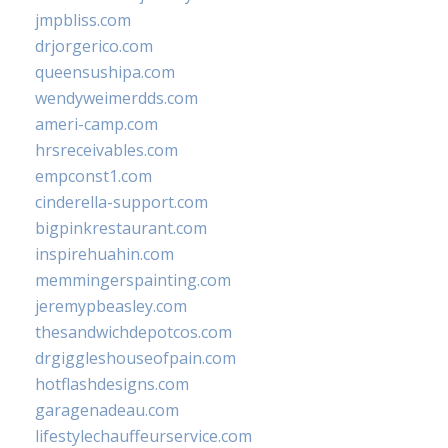
jmpbliss.com
drjorgerico.com
queensushipa.com
wendyweimerdds.com
ameri-camp.com
hrsreceivables.com
empconst1.com
cinderella-support.com
bigpinkrestaurant.com
inspirehuahin.com
memmingerspainting.com
jeremypbeasley.com
thesandwichdepotcos.com
drgiggleshouseofpain.com
hotflashdesigns.com
garagenadeau.com
lifestylechauffeurservice.com