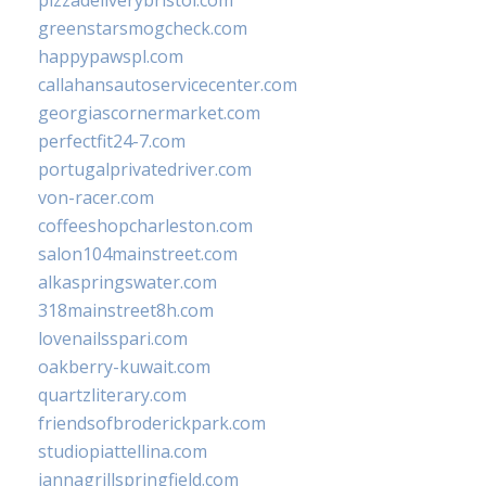
pizzadeliverybristol.com
greenstarsmogcheck.com
happypawspl.com
callahansautoservicecenter.com
georgiascornermarket.com
perfectfit24-7.com
portugalprivatedriver.com
von-racer.com
coffeeshopcharleston.com
salon104mainstreet.com
alkaspringswater.com
318mainstreet8h.com
lovenailsspari.com
oakberry-kuwait.com
quartzliterary.com
friendsofbroderickpark.com
studiopiattellina.com
jannagrillspringfield.com