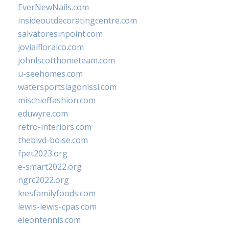
EverNewNails.com
insideoutdecoratingcentre.com
salvatoresinpoint.com
jovialfloralco.com
johnlscotthometeam.com
u-seehomes.com
watersportslagonissi.com
mischieffashion.com
eduwyre.com
retro-interiors.com
theblvd-boise.com
fpet2023.org
e-smart2022.org
ngrc2022.org
leesfamilyfoods.com
lewis-lewis-cpas.com
eleontennis.com