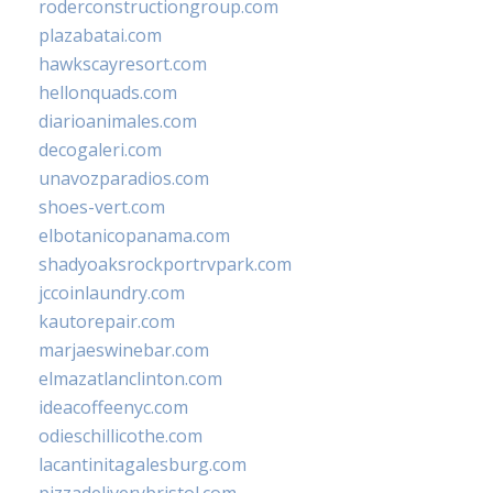
roderconstructiongroup.com
plazabatai.com
hawkscayresort.com
hellonquads.com
diarioanimales.com
decogaleri.com
unavozparadios.com
shoes-vert.com
elbotanicopanama.com
shadyoaksrockportrvpark.com
jccoinlaundry.com
kautorepair.com
marjaeswinebar.com
elmazatlanclinton.com
ideacoffeenyc.com
odieschillicothe.com
lacantinitagalesburg.com