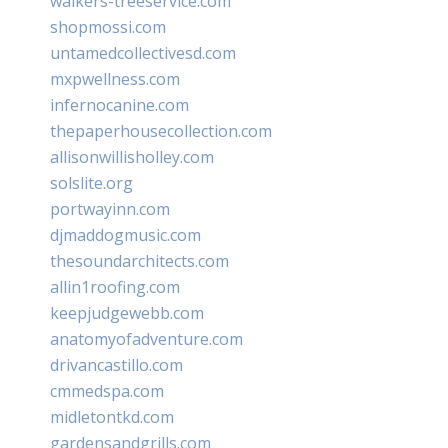
walkers-treeservice.com
shopmossi.com
untamedcollectivesd.com
mxpwellness.com
infernocanine.com
thepaperhousecollection.com
allisonwillisholley.com
solslite.org
portwayinn.com
djmaddogmusic.com
thesoundarchitects.com
allin1roofing.com
keepjudgewebb.com
anatomyofadventure.com
drivancastillo.com
cmmedspa.com
midletontkd.com
gardensandgrills.com