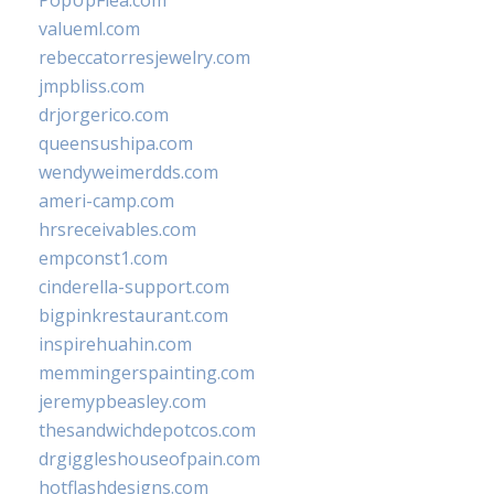
valueml.com
rebeccatorresjewelry.com
jmpbliss.com
drjorgerico.com
queensushipa.com
wendyweimerdds.com
ameri-camp.com
hrsreceivables.com
empconst1.com
cinderella-support.com
bigpinkrestaurant.com
inspirehuahin.com
memmingerspainting.com
jeremypbeasley.com
thesandwichdepotcos.com
drgiggleshouseofpain.com
hotflashdesigns.com