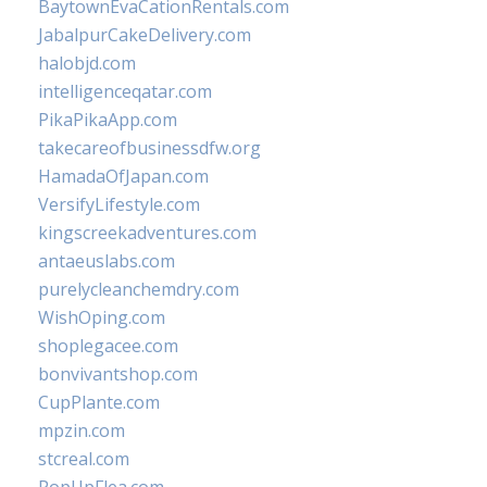
BaytownEvaCationRentals.com
JabalpurCakeDelivery.com
halobjd.com
intelligenceqatar.com
PikaPikaApp.com
takecareofbusinessdfw.org
HamadaOfJapan.com
VersifyLifestyle.com
kingscreekadventures.com
antaeuslabs.com
purelycleanchemdry.com
WishOping.com
shoplegacee.com
bonvivantshop.com
CupPlante.com
mpzin.com
stcreal.com
PopUpFlea.com