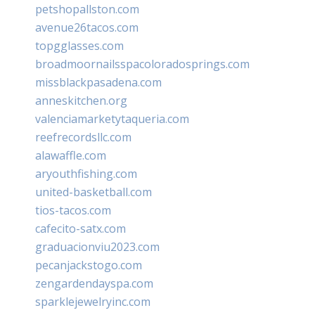
petshopallston.com
avenue26tacos.com
topgglasses.com
broadmoornailsspacoloradosprings.com
missblackpasadena.com
anneskitchen.org
valenciamarketytaqueria.com
reefrecordsllc.com
alawaffle.com
aryouthfishing.com
united-basketball.com
tios-tacos.com
cafecito-satx.com
graduacionviu2023.com
pecanjackstogo.com
zengardendayspa.com
sparklejewelryinc.com