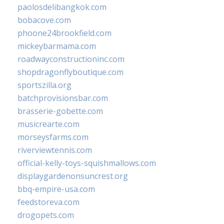
paolosdelibangkok.com
bobacove.com
phoone24brookfield.com
mickeybarmama.com
roadwayconstructioninc.com
shopdragonflyboutique.com
sportszilla.org
batchprovisionsbar.com
brasserie-gobette.com
musicrearte.com
morseysfarms.com
riverviewtennis.com
official-kelly-toys-squishmallows.com
displaygardenonsuncrest.org
bbq-empire-usa.com
feedstoreva.com
drogopets.com