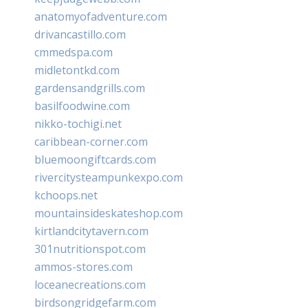
anatomyofadventure.com
drivancastillo.com
cmmedspa.com
midletontkd.com
gardensandgrills.com
basilfoodwine.com
nikko-tochigi.net
caribbean-corner.com
bluemoongiftcards.com
rivercitysteampunkexpo.com
kchoops.net
mountainsideskateshop.com
kirtlandcitytavern.com
301nutritionspot.com
ammos-stores.com
loceanecreations.com
birdsongridgefarm.com