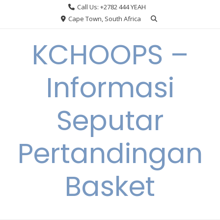
Skip
Call Us: +2782 444 YEAH
to
Cape Town, South Africa
content
KCHOOPS –
Informasi
Seputar
Pertandingan
Basket