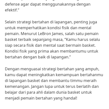
defense agar dapat menggunakannya dengan
efektif.”
Selain strategi bertahan di lapangan, penting juga
untuk memperhatikan kondisi fisik dan mental
pemain. Menurut LeBron James, salah satu pemain
basket terbaik sepanjang masa, “Kamu harus selalu
siap secara fisik dan mental saat bermain basket.
Kondisi fisik yang prima akan membantumu untuk
bertahan dengan baik di lapangan.”
Dengan menguasai strategi bertahan yang ampuh,
kamu dapat meningkatkan kemampuan bertahanmu
di lapangan basket dan membantu timmu meraih
kemenangan. Jangan lupa untuk terus berlatih dan
belajar dari para ahli dalam dunia basket untuk
menjadi pemain bertahan yang handal!