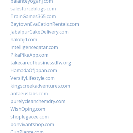
balanceyoganj.com
salesforceblogs.com
TrainGames365.com
BaytownEvaCationRentals.com
JabalpurCakeDelivery.com
halobjd.com
intelligenceqatar.com
PikaPikaApp.com
takecareofbusinessdfw.org
HamadaOfJapan.com
VersifyLifestyle.com
kingscreekadventures.com
antaeuslabs.com
purelycleanchemdry.com
WishOping.com
shoplegacee.com
bonvivantshop.com
CupPlante.com