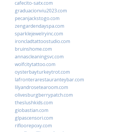
cafecito-satx.com
graduacionviu2023.com
pecanjackstogo.com
zengardendayspa.com
sparklejewelryinc.com
ironcladtattoostudio.com
bruinshome.com
annascleaningsvc.com
wolfcitytattoo.com
oysterbayturkeytrot.com
lafronterarestauranteybar.com
lilyandrosetearoom.com
olivesburgberrypatch.com
theslushkids.com
giobastian.com
glpascensori.com
rifloorepoxy.com