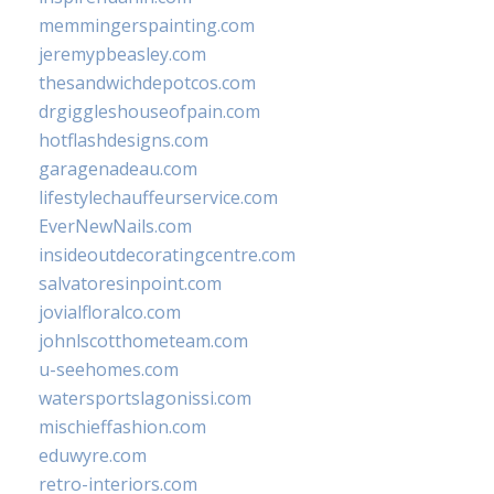
memmingerspainting.com
jeremypbeasley.com
thesandwichdepotcos.com
drgiggleshouseofpain.com
hotflashdesigns.com
garagenadeau.com
lifestylechauffeurservice.com
EverNewNails.com
insideoutdecoratingcentre.com
salvatoresinpoint.com
jovialfloralco.com
johnlscotthometeam.com
u-seehomes.com
watersportslagonissi.com
mischieffashion.com
eduwyre.com
retro-interiors.com