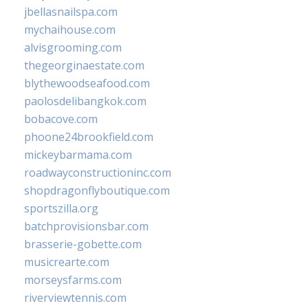
jbellasnailspa.com
mychaihouse.com
alvisgrooming.com
thegeorginaestate.com
blythewoodseafood.com
paolosdelibangkok.com
bobacove.com
phoone24brookfield.com
mickeybarmama.com
roadwayconstructioninc.com
shopdragonflyboutique.com
sportszilla.org
batchprovisionsbar.com
brasserie-gobette.com
musicrearte.com
morseysfarms.com
riverviewtennis.com