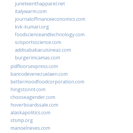
juneteenthapparel.net
italywarm.com
journaloffinanceeconomics.com
kvk-kumari.org
foodscienceandtechnology.com
scisportsscience.com
addisababacuisineaz.com
burgerimcamas.com
pidfloorsexpress.com
bancodevenezuelaen.com
bettermoodfoodcorporation.com
hingstonnt.com
chooseagender.com
hoverboardssale.com
alaskapolitics.com
stsmp.org
manoelneves.com