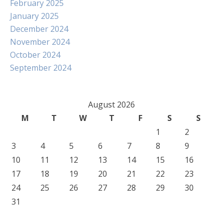
February 2025
January 2025
December 2024
November 2024
October 2024
September 2024
August 2026
M
T
W
T
F
S
S
1
2
3
4
5
6
7
8
9
10
11
12
13
14
15
16
17
18
19
20
21
22
23
24
25
26
27
28
29
30
31