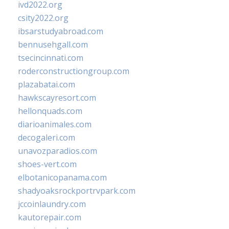
ivd2022.org
csity2022.org
ibsarstudyabroad.com
bennusehgall.com
tsecincinnati.com
roderconstructiongroup.com
plazabatai.com
hawkscayresort.com
hellonquads.com
diarioanimales.com
decogaleri.com
unavozparadios.com
shoes-vert.com
elbotanicopanama.com
shadyoaksrockportrvpark.com
jccoinlaundry.com
kautorepair.com