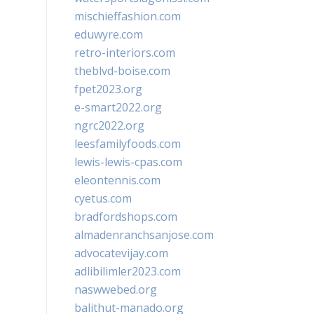
mischieffashion.com
eduwyre.com
retro-interiors.com
theblvd-boise.com
fpet2023.org
e-smart2022.org
ngrc2022.org
leesfamilyfoods.com
lewis-lewis-cpas.com
eleontennis.com
cyetus.com
bradfordshops.com
almadenranchsanjose.com
advocatevijay.com
adlibilimler2023.com
naswwebed.org
balithut-manado.org