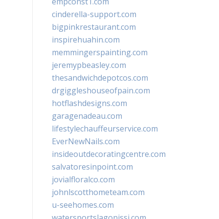
empconst1.com
cinderella-support.com
bigpinkrestaurant.com
inspirehuahin.com
memmingerspainting.com
jeremypbeasley.com
thesandwichdepotcos.com
drgiggleshouseofpain.com
hotflashdesigns.com
garagenadeau.com
lifestylechauffeurservice.com
EverNewNails.com
insideoutdecoratingcentre.com
salvatoresinpoint.com
jovialfloralco.com
johnlscotthometeam.com
u-seehomes.com
watersportslagonissi.com