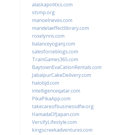
alaskapolitics.com
stsmp.org
manoelneves.com
mandelaeffectlibrary.com
roselynns.com
balanceyoganj.com
salesforceblogs.com
TrainGames365.com
BaytownEvaCationRentals.com
JabalpurCakeDelivery.com
halobjd.com
intelligenceqatar.com
PikaPikaApp.com
takecareofbusinessdfw.org
HamadaOfJapan.com
VersifyLifestyle.com
kingscreekadventures.com