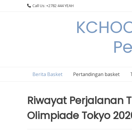
Skip
Call Us: +2782 444 YEAH
to
content
KCHOOP
Pe
Berita Basket
Pertandingan basket
Riwayat Perjalanan 
Olimpiade Tokyo 202