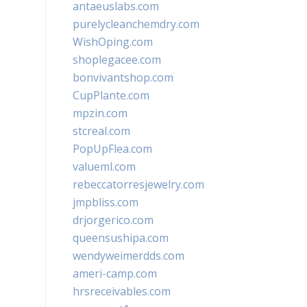
antaeuslabs.com
purelycleanchemdry.com
WishOping.com
shoplegacee.com
bonvivantshop.com
CupPlante.com
mpzin.com
stcreal.com
PopUpFlea.com
valueml.com
rebeccatorresjewelry.com
jmpbliss.com
drjorgerico.com
queensushipa.com
wendyweimerdds.com
ameri-camp.com
hrsreceivables.com