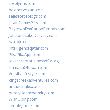
roselynns.com
balanceyoganj.com
salesforceblogs.com
TrainGames365.com
BaytownEvaCationRentals.com
JabalpurCakeDelivery.com
halobjd.com
intelligenceqatar.com
PikaPikaApp.com
takecareofbusinessdfw.org
HamadaOfJapan.com
VersifyLifestyle.com
kingscreekadventures.com
antaeuslabs.com
purelycleanchemdry.com
WishOping.com
shoplegacee.com