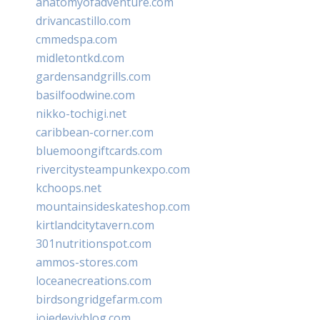
anatomyofadventure.com
drivancastillo.com
cmmedspa.com
midletontkd.com
gardensandgrills.com
basilfoodwine.com
nikko-tochigi.net
caribbean-corner.com
bluemoongiftcards.com
rivercitysteampunkexpo.com
kchoops.net
mountainsideskateshop.com
kirtlandcitytavern.com
301nutritionspot.com
ammos-stores.com
loceanecreations.com
birdsongridgefarm.com
joiedevivblog.com