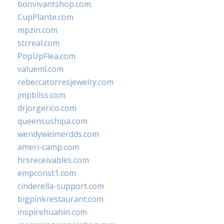
bonvivantshop.com
CupPlante.com
mpzin.com
stcreal.com
PopUpFlea.com
valueml.com
rebeccatorresjewelry.com
jmpbliss.com
drjorgerico.com
queensushipa.com
wendyweimerdds.com
ameri-camp.com
hrsreceivables.com
empconst1.com
cinderella-support.com
bigpinkrestaurant.com
inspirehuahin.com