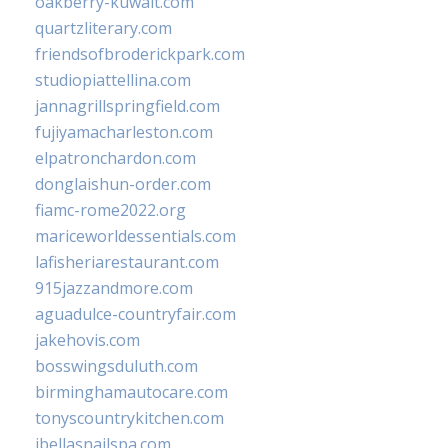
oakberry-kuwait.com
quartzliterary.com
friendsofbroderickpark.com
studiopiattellina.com
jannagrillspringfield.com
fujiyamacharleston.com
elpatronchardon.com
donglaishun-order.com
fiamc-rome2022.org
mariceworldessentials.com
lafisheriarestaurant.com
915jazzandmore.com
aguadulce-countryfair.com
jakehovis.com
bosswingsduluth.com
birminghamautocare.com
tonyscountrykitchen.com
jbellasnailspa.com