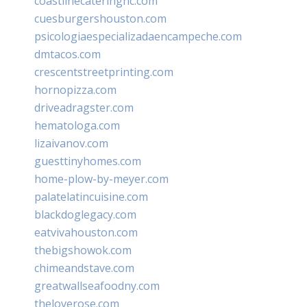
coastlinecateringnc.com
cuesburgershouston.com
psicologiaespecializadaencampeche.com
dmtacos.com
crescentstreetprinting.com
hornopizza.com
driveadragster.com
hematologa.com
lizaivanov.com
guesttinyhomes.com
home-plow-by-meyer.com
palatelatincuisine.com
blackdoglegacy.com
eatvivahouston.com
thebigshowok.com
chimeandstave.com
greatwallseafoodny.com
theloverose.com