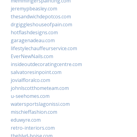
memmingerspainting.com
jeremypbeasley.com
thesandwichdepotcos.com
drgiggleshouseofpain.com
hotflashdesigns.com
garagenadeau.com
lifestylechauffeurservice.com
EverNewNails.com
insideoutdecoratingcentre.com
salvatoresinpoint.com
jovialfloralco.com
johnlscotthometeam.com
u-seehomes.com
watersportslagonissi.com
mischieffashion.com
eduwyre.com
retro-interiors.com
theblvd-boise.com