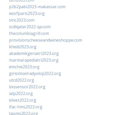
isth2022.com
p2b2pabi2023-makassar.com
wocfparis2023.org
sinc2023.com
scdlqatar2022-qa.com
thecolumbiagrill.com
provisionscheeseandwineshoppe.com
khedi2023.org
akademikgeriatri2023.org
marmarapediatri2023.org
emchie2023.org
girisimselradyoloji2022.org
utcd2022.org
biosensor2022.org
ialp2022.org
klivet2022.org
ifac-hms2022.org
taoms2022.org