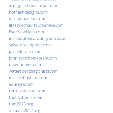
drgiggleshouseofpain.com
hotflashdesigns.com
garagenadeau.com
lifestylechauffeurservice.com
EverNewNails.com
insideoutdecoratingcentre.com
salvatoresinpoint.com
jovialfloralco.com
johnlscotthometeam.com
u-seehomes.com
watersportslagonissi.com
mischieffashion.com
eduwyre.com
retro-interiors.com
theblvd-boise.com
fpet2023.org
e-smart2022.org