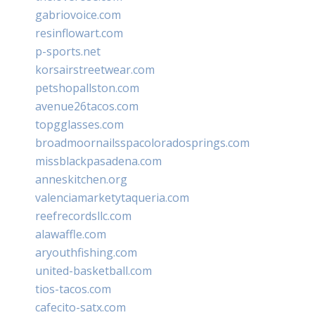
gabriovoice.com
resinflowart.com
p-sports.net
korsairstreetwear.com
petshopallston.com
avenue26tacos.com
topgglasses.com
broadmoornailsspacoloradosprings.com
missblackpasadena.com
anneskitchen.org
valenciamarketytaqueria.com
reefrecordsllc.com
alawaffle.com
aryouthfishing.com
united-basketball.com
tios-tacos.com
cafecito-satx.com