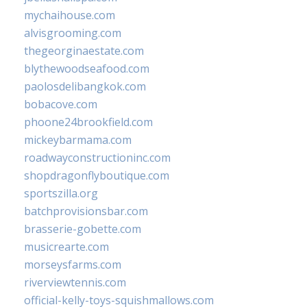
mychaihouse.com
alvisgrooming.com
thegeorginaestate.com
blythewoodseafood.com
paolosdelibangkok.com
bobacove.com
phoone24brookfield.com
mickeybarmama.com
roadwayconstructioninc.com
shopdragonflyboutique.com
sportszilla.org
batchprovisionsbar.com
brasserie-gobette.com
musicrearte.com
morseysfarms.com
riverviewtennis.com
official-kelly-toys-squishmallows.com