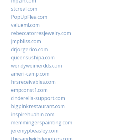
mpzin.com
stcreal.com
PopUpFlea.com
valueml.com
rebeccatorresjewelry.com
jmpbliss.com
drjorgerico.com
queensushipa.com
wendyweimerdds.com
ameri-camp.com
hrsreceivables.com
empconst1.com
cinderella-support.com
bigpinkrestaurant.com
inspirehuahin.com
memmingerspainting.com
jeremypbeasley.com
thesandwichdepotcos.com