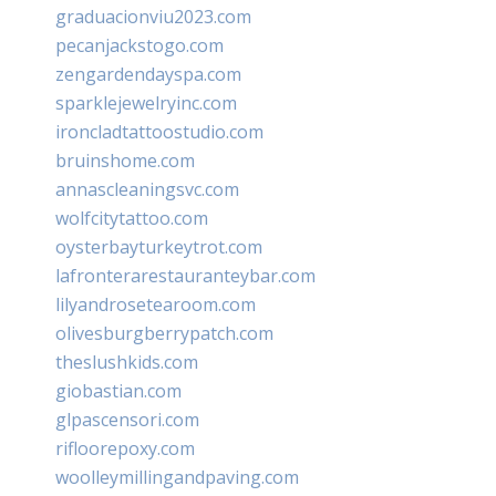
graduacionviu2023.com
pecanjackstogo.com
zengardendayspa.com
sparklejewelryinc.com
ironcladtattoostudio.com
bruinshome.com
annascleaningsvc.com
wolfcitytattoo.com
oysterbayturkeytrot.com
lafronterarestauranteybar.com
lilyandrosetearoom.com
olivesburgberrypatch.com
theslushkids.com
giobastian.com
glpascensori.com
rifloorepoxy.com
woolleymillingandpaving.com