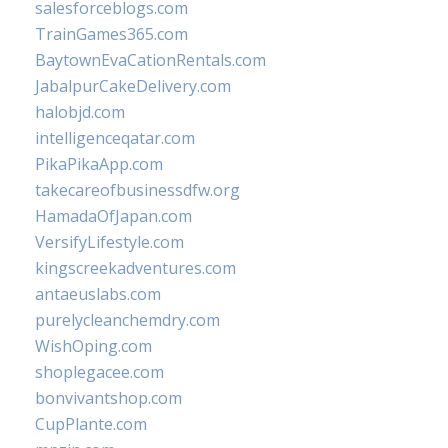
salesforceblogs.com
TrainGames365.com
BaytownEvaCationRentals.com
JabalpurCakeDelivery.com
halobjd.com
intelligenceqatar.com
PikaPikaApp.com
takecareofbusinessdfw.org
HamadaOfJapan.com
VersifyLifestyle.com
kingscreekadventures.com
antaeuslabs.com
purelycleanchemdry.com
WishOping.com
shoplegacee.com
bonvivantshop.com
CupPlante.com