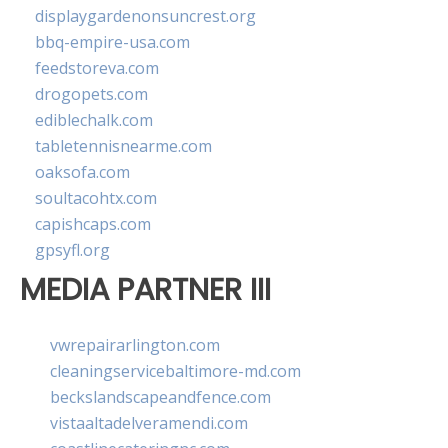
displaygardenonsuncrest.org
bbq-empire-usa.com
feedstoreva.com
drogopets.com
ediblechalk.com
tabletennisnearme.com
oaksofa.com
soultacohtx.com
capishcaps.com
gpsyfl.org
MEDIA PARTNER III
vwrepairarlington.com
cleaningservicebaltimore-md.com
beckslandscapeandfence.com
vistaaltadelveramendi.com