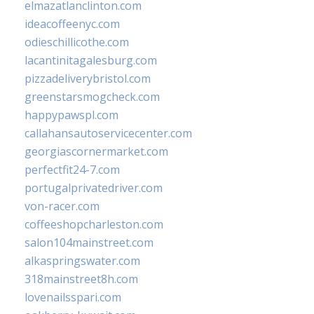
elmazatlanclinton.com
ideacoffeenyc.com
odieschillicothe.com
lacantinitagalesburg.com
pizzadeliverybristol.com
greenstarsmogcheck.com
happypawspl.com
callahansautoservicecenter.com
georgiascornermarket.com
perfectfit24-7.com
portugalprivatedriver.com
von-racer.com
coffeeshopcharleston.com
salon104mainstreet.com
alkaspringswater.com
318mainstreet8h.com
lovenailsspari.com