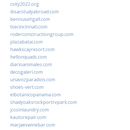
csity2022.org
ibsarstudyabroad.com
bennusehgall.com
tsecincinnati.com
roderconstructiongroup.com
plazabatai.com
hawkscayresort.com
hellonquads.com
diarioanimales.com
decogaleri.com
unavozparadios.com
shoes-vert.com
elbotanicopanama.com
shadyoaksrockportrvpark.com
jccoinlaundry.com
kautorepair.com
marjaeswinebar.com