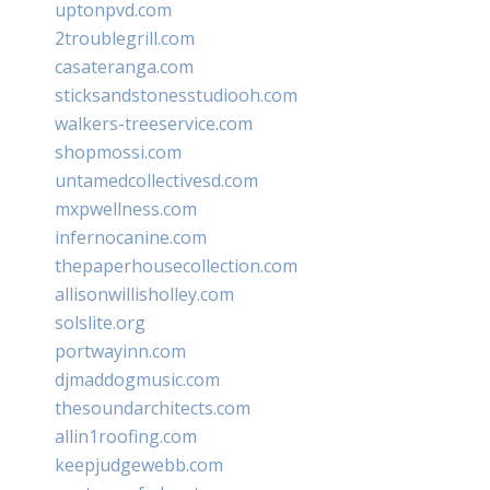
uptonpvd.com
2troublegrill.com
casateranga.com
sticksandstonesstudiooh.com
walkers-treeservice.com
shopmossi.com
untamedcollectivesd.com
mxpwellness.com
infernocanine.com
thepaperhousecollection.com
allisonwillisholley.com
solslite.org
portwayinn.com
djmaddogmusic.com
thesoundarchitects.com
allin1roofing.com
keepjudgewebb.com