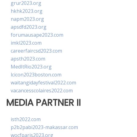
grur2023.org
hkhk2023.org
napm2023.org
apsdfd2023.org
forumausape2023.com
imkl2023.com
careerfaircsd2023.com
apsth2023.com
MedItRio2023.org
lcicon2023boston.com
waitangidayfestival2022.com
vacancesscolaires2022.com
MEDIA PARTNER II
isth2022.com
p2b2pabi2023-makassar.com
wocfparis2023.org