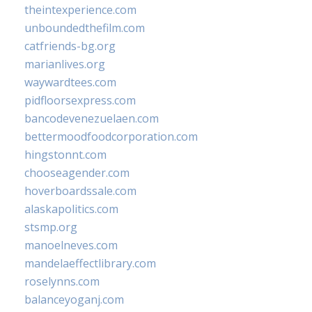
theintexperience.com
unboundedthefilm.com
catfriends-bg.org
marianlives.org
waywardtees.com
pidfloorsexpress.com
bancodevenezuelaen.com
bettermoodfoodcorporation.com
hingstonnt.com
chooseagender.com
hoverboardssale.com
alaskapolitics.com
stsmp.org
manoelneves.com
mandelaeffectlibrary.com
roselynns.com
balanceyoganj.com