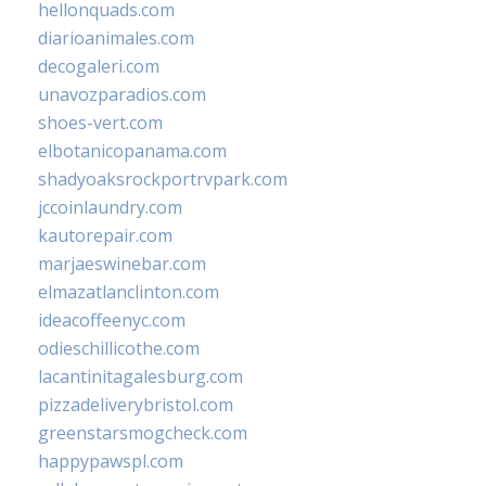
hellonquads.com
diarioanimales.com
decogaleri.com
unavozparadios.com
shoes-vert.com
elbotanicopanama.com
shadyoaksrockportrvpark.com
jccoinlaundry.com
kautorepair.com
marjaeswinebar.com
elmazatlanclinton.com
ideacoffeenyc.com
odieschillicothe.com
lacantinitagalesburg.com
pizzadeliverybristol.com
greenstarsmogcheck.com
happypawspl.com