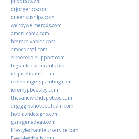
jmpbliss.com
drjorgerico.com
queensushipa.com
wendyweimerdds.com
ameri-camp.com
hrsreceivables.com
empconst1.com
cinderella-support.com
bigpinkrestaurant.com
inspirehuahin.com
memmingerspainting.com
jeremypbeasley.com
thesandwichdepotcos.com
drgiggleshouseofpain.com
hotflashdesigns.com
garagenadeau.com
lifestylechauffeurservice.com
EverNewNails.com