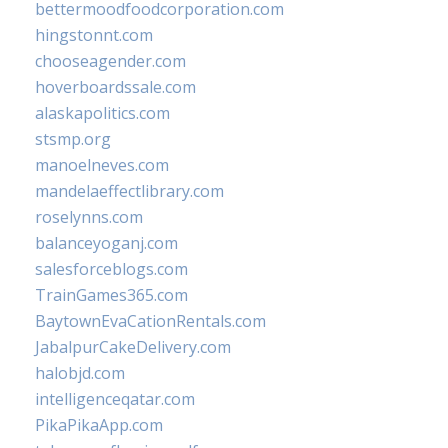
bettermoodfoodcorporation.com
hingstonnt.com
chooseagender.com
hoverboardssale.com
alaskapolitics.com
stsmp.org
manoelneves.com
mandelaeffectlibrary.com
roselynns.com
balanceyoganj.com
salesforceblogs.com
TrainGames365.com
BaytownEvaCationRentals.com
JabalpurCakeDelivery.com
halobjd.com
intelligenceqatar.com
PikaPikaApp.com