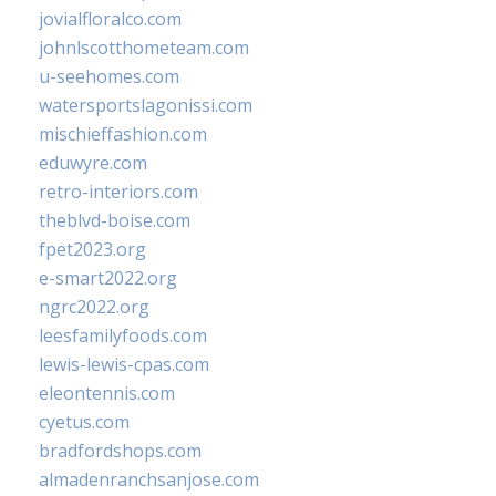
jovialfloralco.com
johnlscotthometeam.com
u-seehomes.com
watersportslagonissi.com
mischieffashion.com
eduwyre.com
retro-interiors.com
theblvd-boise.com
fpet2023.org
e-smart2022.org
ngrc2022.org
leesfamilyfoods.com
lewis-lewis-cpas.com
eleontennis.com
cyetus.com
bradfordshops.com
almadenranchsanjose.com