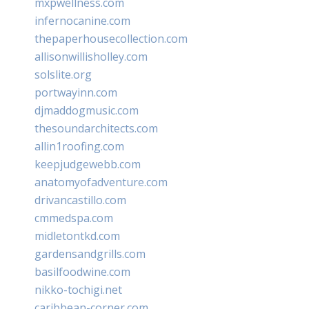
mxpwellness.com
infernocanine.com
thepaperhousecollection.com
allisonwillisholley.com
solslite.org
portwayinn.com
djmaddogmusic.com
thesoundarchitects.com
allin1roofing.com
keepjudgewebb.com
anatomyofadventure.com
drivancastillo.com
cmmedspa.com
midletontkd.com
gardensandgrills.com
basilfoodwine.com
nikko-tochigi.net
caribbean-corner.com