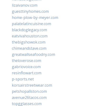
lizaivanov.com
guesttinyhomes.com
home-plow-by-meyer.com
palatelatincuisine.com
blackdoglegacy.com
eatvivahouston.com
thebigshowok.com
chimeandstave.com
greatwallseafoodny.com
theloverose.com
gabriovoice.com
resinflowart.com
p-sports.net
korsairstreetwear.com
petshopallston.com
avenue26tacos.com
topgglasses.com