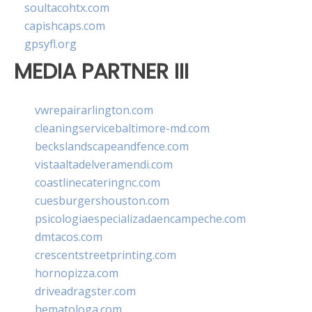
soultacohtx.com
capishcaps.com
gpsyfl.org
MEDIA PARTNER III
vwrepairarlington.com
cleaningservicebaltimore-md.com
beckslandscapeandfence.com
vistaaltadelveramendi.com
coastlinecateringnc.com
cuesburgershouston.com
psicologiaespecializadaencampeche.com
dmtacos.com
crescentstreetprinting.com
hornopizza.com
driveadragster.com
hematologa.com