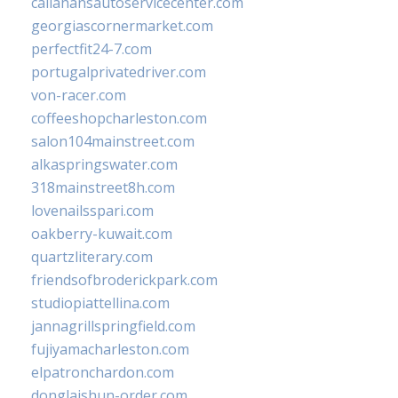
callahansautoservicecenter.com
georgiascornermarket.com
perfectfit24-7.com
portugalprivatedriver.com
von-racer.com
coffeeshopcharleston.com
salon104mainstreet.com
alkaspringswater.com
318mainstreet8h.com
lovenailsspari.com
oakberry-kuwait.com
quartzliterary.com
friendsofbroderickpark.com
studiopiattellina.com
jannagrillspringfield.com
fujiyamacharleston.com
elpatronchardon.com
donglaishun-order.com