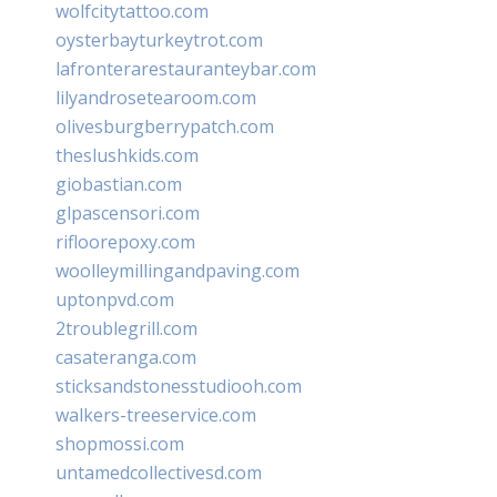
wolfcitytattoo.com
oysterbayturkeytrot.com
lafronterarestauranteybar.com
lilyandrosetearoom.com
olivesburgberrypatch.com
theslushkids.com
giobastian.com
glpascensori.com
rifloorepoxy.com
woolleymillingandpaving.com
uptonpvd.com
2troublegrill.com
casateranga.com
sticksandstonesstudiooh.com
walkers-treeservice.com
shopmossi.com
untamedcollectivesd.com