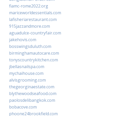
fiamc-rome2022.org
mariceworldessentials.com
lafisheriarestaurant.com
915jazzandmore.com
aguadulce-countryfair.com
jakehovis.com
bosswingsduluth.com
birminghamautocare.com
tonyscountrykitchen.com
jbellasnailspa.com
mychaihouse.com
alvisgrooming.com
thegeorginaestate.com
blythewoodseafood.com
paolosdelibangkok.com
bobacove.com
phoone24brookfield.com