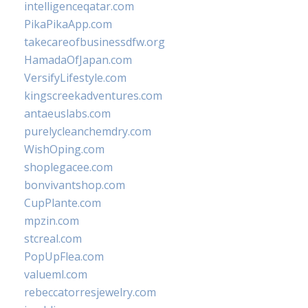
intelligenceqatar.com
PikaPikaApp.com
takecareofbusinessdfw.org
HamadaOfJapan.com
VersifyLifestyle.com
kingscreekadventures.com
antaeuslabs.com
purelycleanchemdry.com
WishOping.com
shoplegacee.com
bonvivantshop.com
CupPlante.com
mpzin.com
stcreal.com
PopUpFlea.com
valueml.com
rebeccatorresjewelry.com