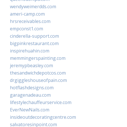
wendyweimerdds.com
ameri-camp.com
hrsreceivables.com
empconst1.com
cinderella-support.com
bigpinkrestaurant.com
inspirehuahin.com
memmingerspainting.com
jeremypbeasley.com
thesandwichdepotcos.com
drgiggleshouseofpain.com
hotflashdesigns.com
garagenadeau.com
lifestylechauffeurservice.com
EverNewNails.com
insideoutdecoratingcentre.com
salvatoresinpoint.com