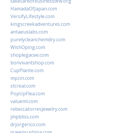
takecareofbusinessdfw.org
HamadaOfJapan.com
VersifyLifestyle.com
kingscreekadventures.com
antaeuslabs.com
purelycleanchemdry.com
WishOping.com
shoplegacee.com
bonvivantshop.com
CupPlante.com
mpzin.com
stcreal.com
PopUpFlea.com
valueml.com
rebeccatorresjewelry.com
jmpbliss.com
drjorgerico.com
queensushipa.com