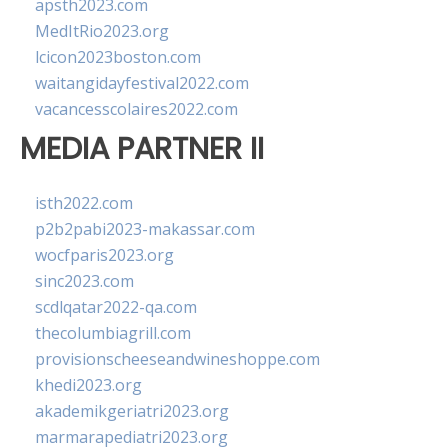
apsth2023.com
MedItRio2023.org
lcicon2023boston.com
waitangidayfestival2022.com
vacancesscolaires2022.com
MEDIA PARTNER II
isth2022.com
p2b2pabi2023-makassar.com
wocfparis2023.org
sinc2023.com
scdlqatar2022-qa.com
thecolumbiagrill.com
provisionscheeseandwineshoppe.com
khedi2023.org
akademikgeriatri2023.org
marmarapediatri2023.org