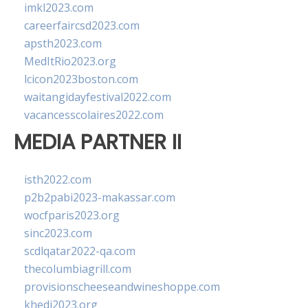
imkl2023.com
careerfaircsd2023.com
apsth2023.com
MedItRio2023.org
lcicon2023boston.com
waitangidayfestival2022.com
vacancesscolaires2022.com
MEDIA PARTNER II
isth2022.com
p2b2pabi2023-makassar.com
wocfparis2023.org
sinc2023.com
scdlqatar2022-qa.com
thecolumbiagrill.com
provisionscheeseandwineshoppe.com
khedi2023.org