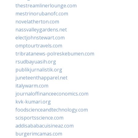
thestreamlinerlounge.com
mestrinorubanofc.com
novelatherton.com
nassvalleygardens.net
electjohnstewart.com
omptourtravels.com
tribratanews-polreskebumen.com
rsudbayuasih.org
publikjurnalistik.org
juneteenthapparel.net
italywarm.com
journaloffinanceeconomics.com
kvk-kumari.org
foodscienceandtechnology.com
scisportsscience.com
addisababacuisineaz.com
burgerimcamas.com