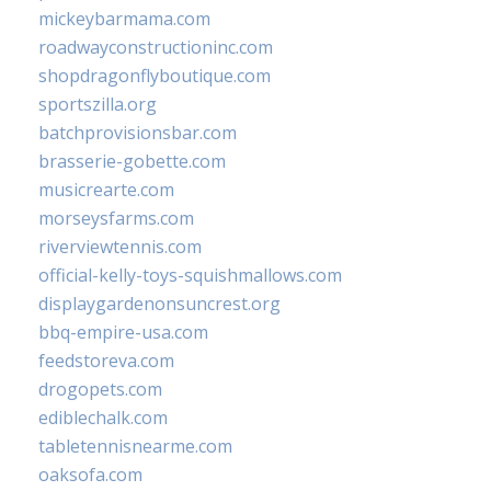
mickeybarmama.com
roadwayconstructioninc.com
shopdragonflyboutique.com
sportszilla.org
batchprovisionsbar.com
brasserie-gobette.com
musicrearte.com
morseysfarms.com
riverviewtennis.com
official-kelly-toys-squishmallows.com
displaygardenonsuncrest.org
bbq-empire-usa.com
feedstoreva.com
drogopets.com
ediblechalk.com
tabletennisnearme.com
oaksofa.com