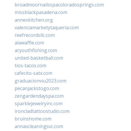
broadmoornailsspacoloradosprings.com
missblackpasadena.com
anneskitchen.org
valenciamarketytaqueria.com
reefrecordsllc.com
alawaffle.com
aryouthfishing.com
united-basketball.com
tios-tacos.com
cafecito-satx.com
graduacionviu2023.com
pecanjackstogo.com
zengardendayspa.com
sparklejewelryinc.com
ironcladtattoostudio.com
bruinshome.com
annascleaningsvc.com