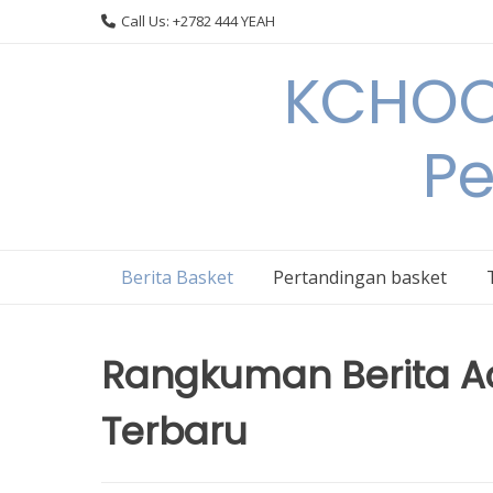
Skip
Call Us: +2782 444 YEAH
to
content
KCHOOP
Pe
Berita Basket
Pertandingan basket
Rangkuman Berita A
Terbaru