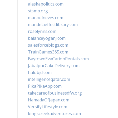
alaskapolitics.com
stsmp.org
manoelneves.com
mandelaeffectlibrary.com
roselynns.com
balanceyoganj.com
salesforceblogs.com
TrainGames365.com
BaytownEvaCationRentals.com
JabalpurCakeDelivery.com
halobjd.com
intelligenceqatar.com
PikaPikaApp.com
takecareofbusinessdfw.org
HamadaOfJapan.com
VersifyLifestyle.com
kingscreekadventures.com