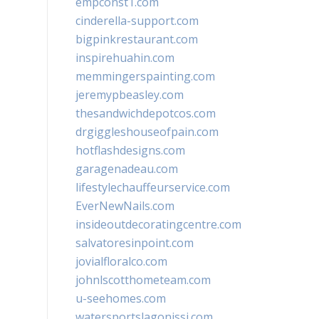
empconst1.com
cinderella-support.com
bigpinkrestaurant.com
inspirehuahin.com
memmingerspainting.com
jeremypbeasley.com
thesandwichdepotcos.com
drgiggleshouseofpain.com
hotflashdesigns.com
garagenadeau.com
lifestylechauffeurservice.com
EverNewNails.com
insideoutdecoratingcentre.com
salvatoresinpoint.com
jovialfloralco.com
johnlscotthometeam.com
u-seehomes.com
watersportslagonissi.com