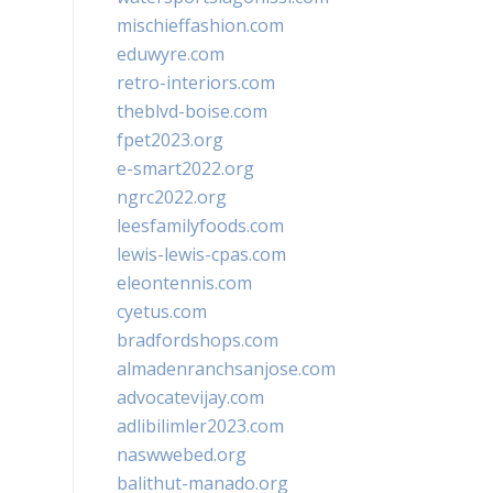
mischieffashion.com
eduwyre.com
retro-interiors.com
theblvd-boise.com
fpet2023.org
e-smart2022.org
ngrc2022.org
leesfamilyfoods.com
lewis-lewis-cpas.com
eleontennis.com
cyetus.com
bradfordshops.com
almadenranchsanjose.com
advocatevijay.com
adlibilimler2023.com
naswwebed.org
balithut-manado.org