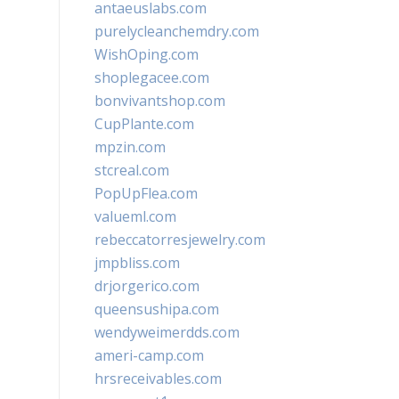
antaeuslabs.com
purelycleanchemdry.com
WishOping.com
shoplegacee.com
bonvivantshop.com
CupPlante.com
mpzin.com
stcreal.com
PopUpFlea.com
valueml.com
rebeccatorresjewelry.com
jmpbliss.com
drjorgerico.com
queensushipa.com
wendyweimerdds.com
ameri-camp.com
hrsreceivables.com