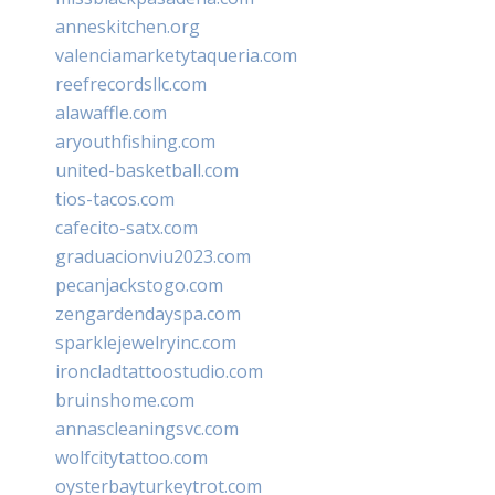
anneskitchen.org
valenciamarketytaqueria.com
reefrecordsllc.com
alawaffle.com
aryouthfishing.com
united-basketball.com
tios-tacos.com
cafecito-satx.com
graduacionviu2023.com
pecanjackstogo.com
zengardendayspa.com
sparklejewelryinc.com
ironcladtattoostudio.com
bruinshome.com
annascleaningsvc.com
wolfcitytattoo.com
oysterbayturkeytrot.com