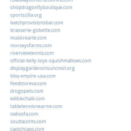
shopdragonflyboutique.com
sportszilla.org
batchprovisionsbar.com
brasserie-gobette.com
musicrearte.com
morseysfarms.com
riverviewtennis.com
official-kelly-toys-squishmallows.com
displaygardenonsuncrest.org
bbq-empire-usa.com
feedstoreva.com
drogopets.com
ediblechalk.com
tabletennisnearme.com
oaksofa.com
soultacohtx.com
capishcaps.com