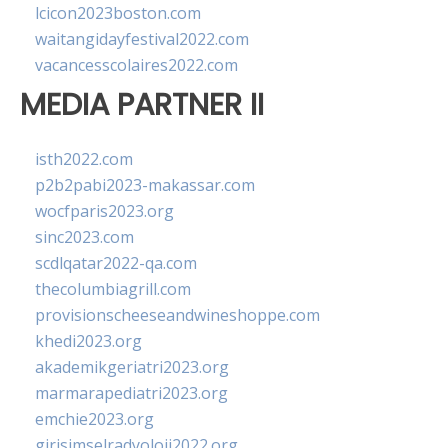
lcicon2023boston.com
waitangidayfestival2022.com
vacancesscolaires2022.com
MEDIA PARTNER II
isth2022.com
p2b2pabi2023-makassar.com
wocfparis2023.org
sinc2023.com
scdlqatar2022-qa.com
thecolumbiagrill.com
provisionscheeseandwineshoppe.com
khedi2023.org
akademikgeriatri2023.org
marmarapediatri2023.org
emchie2023.org
girisimselradyoloji2022.org