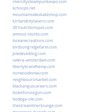
rivercitysteampunkexpo.com
kchoops.net
mountainsideskateshop.com
kirtlandcitytavern.com
301nutritionspot.com
ammos-stores.com
loceanecreations.com
birdsongridgefarm.com
joiedevivblog.com
valera-amsterdam.com
libertybrandhemp.com
norwoodinnwi.com
neighboursmarket.com
blackanguscareers.com
bolesfororegon.com
bodega-ole.com
thestreamlinerlounge.com
mestrinorubanofc.com