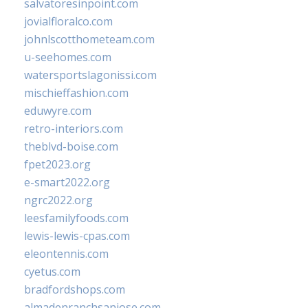
salvatoresinpoint.com
jovialfloralco.com
johnlscotthometeam.com
u-seehomes.com
watersportslagonissi.com
mischieffashion.com
eduwyre.com
retro-interiors.com
theblvd-boise.com
fpet2023.org
e-smart2022.org
ngrc2022.org
leesfamilyfoods.com
lewis-lewis-cpas.com
eleontennis.com
cyetus.com
bradfordshops.com
almadenranchsanjose.com