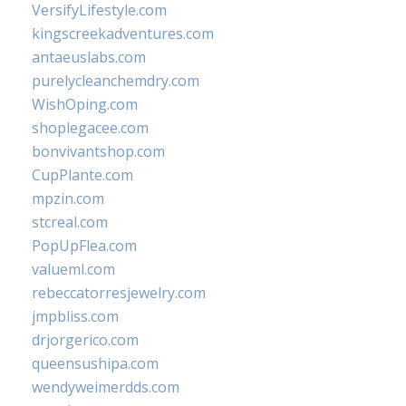
VersifyLifestyle.com
kingscreekadventures.com
antaeuslabs.com
purelycleanchemdry.com
WishOping.com
shoplegacee.com
bonvivantshop.com
CupPlante.com
mpzin.com
stcreal.com
PopUpFlea.com
valueml.com
rebeccatorresjewelry.com
jmpbliss.com
drjorgerico.com
queensushipa.com
wendyweimerdds.com