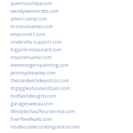
queensushipa.com
wendyweimerdds.com
ameri-camp.com
hrsreceivables.com
empconst1.com
cinderella-support.com
bigpinkrestaurant.com
inspirehuahin.com
memmingerspainting.com
jeremypbeasley.com
thesandwichdepotcos.com
drgiggleshouseofpain.com
hotflashdesigns.com
garagenadeau.com
lifestylechauffeurservice.com
EverNewNails.com
insideoutdecoratingcentre.com