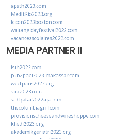
apsth2023.com
MedItRio2023.org
lcicon2023boston.com
waitangidayfestival2022.com
vacancesscolaires2022.com
MEDIA PARTNER II
isth2022.com
p2b2pabi2023-makassar.com
wocfparis2023.org
sinc2023.com
scdlqatar2022-qa.com
thecolumbiagrill.com
provisionscheeseandwineshoppe.com
khedi2023.org
akademikgeriatri2023.org