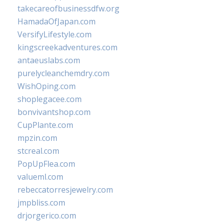
takecareofbusinessdfw.org
HamadaOfJapan.com
VersifyLifestyle.com
kingscreekadventures.com
antaeuslabs.com
purelycleanchemdry.com
WishOping.com
shoplegacee.com
bonvivantshop.com
CupPlante.com
mpzin.com
stcreal.com
PopUpFlea.com
valueml.com
rebeccatorresjewelry.com
jmpbliss.com
drjorgerico.com