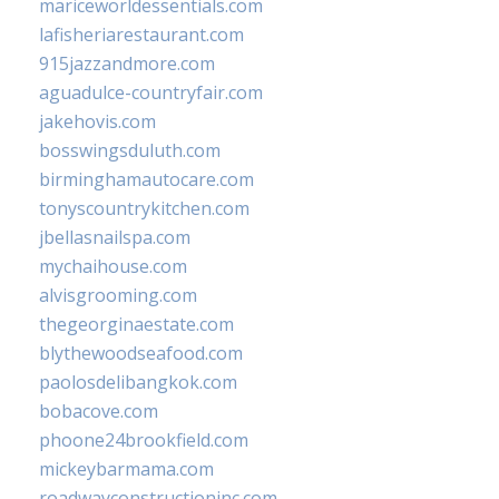
mariceworldessentials.com
lafisheriarestaurant.com
915jazzandmore.com
aguadulce-countryfair.com
jakehovis.com
bosswingsduluth.com
birminghamautocare.com
tonyscountrykitchen.com
jbellasnailspa.com
mychaihouse.com
alvisgrooming.com
thegeorginaestate.com
blythewoodseafood.com
paolosdelibangkok.com
bobacove.com
phoone24brookfield.com
mickeybarmama.com
roadwayconstructioninc.com