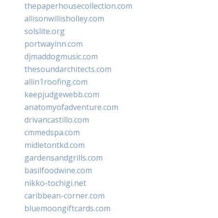
thepaperhousecollection.com
allisonwillisholley.com
solslite.org
portwayinn.com
djmaddogmusic.com
thesoundarchitects.com
allin1roofing.com
keepjudgewebb.com
anatomyofadventure.com
drivancastillo.com
cmmedspa.com
midletontkd.com
gardensandgrills.com
basilfoodwine.com
nikko-tochigi.net
caribbean-corner.com
bluemoongiftcards.com