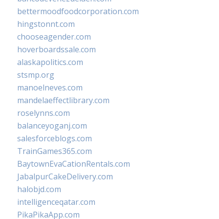
bettermoodfoodcorporation.com
hingstonnt.com
chooseagender.com
hoverboardssale.com
alaskapolitics.com
stsmp.org
manoelneves.com
mandelaeffectlibrary.com
roselynns.com
balanceyoganj.com
salesforceblogs.com
TrainGames365.com
BaytownEvaCationRentals.com
JabalpurCakeDelivery.com
halobjd.com
intelligenceqatar.com
PikaPikaApp.com