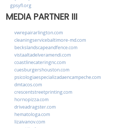
gpsyfl.org
MEDIA PARTNER III
vwrepairarlington.com
cleaningservicebaltimore-md.com
beckslandscapeandfence.com
vistaaltadelveramendi.com
coastlinecateringnc.com
cuesburgershouston.com
psicologiaespecializadaencampeche.com
dmtacos.com
crescentstreetprinting.com
hornopizza.com
driveadragster.com
hematologa.com
lizaivanov.com