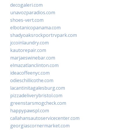
decogaleri.com
unavozparadios.com
shoes-vert.com
elbotanicopanama.com
shadyoaksrockportrvpark.com
jccoinlaundry.com
kautorepair.com
marjaeswinebar.com
elmazatlanclinton.com
ideacoffeenyc.com
odieschillicothe.com
lacantinitagalesburg.com
pizzadeliverybristol.com
greenstarsmogcheck.com
happypawspl.com
callahansautoservicecenter.com
georgiascornermarket.com