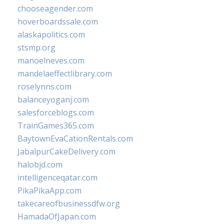
chooseagender.com
hoverboardssale.com
alaskapolitics.com
stsmp.org
manoelneves.com
mandelaeffectlibrary.com
roselynns.com
balanceyoganj.com
salesforceblogs.com
TrainGames365.com
BaytownEvaCationRentals.com
JabalpurCakeDelivery.com
halobjd.com
intelligenceqatar.com
PikaPikaApp.com
takecareofbusinessdfw.org
HamadaOfJapan.com