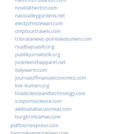
novelatherton.com
nassvalleygardens.net
electjohnstewart.com
omptourtravels.com
tribratanews-polreskebumen.com
rsudbayuasih.org
publikjurnalistik.org
juneteenthapparel.net
italywarm.com
journaloffinanceeconomics.com
kvk-kumari.org
foodscienceandtechnology.com
scisportsscience.com
addisababacuisineaz.com
burgerimcamas.com
pidfloorsexpress.com
bancodevenezuelaen.com