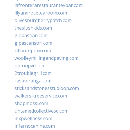
lafronterarestauranteybar.com
lilyandrosetearoom.com
olivesburgberrypatch.com
theslushkids.com
giobastian.com
glpascensori.com
rifloorepoxy.com
woolleymillingandpaving.com
uptonpvd.com
2troublegrill.com
casateranga.com
sticksandstonesstudiooh.com
walkers-treeservice.com
shopmossi.com
untamedcollectivesd.com
mxpwellness.com
infernocanine.com