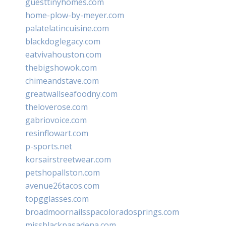
guesttinyhomes.com
home-plow-by-meyer.com
palatelatincuisine.com
blackdoglegacy.com
eatvivahouston.com
thebigshowok.com
chimeandstave.com
greatwallseafoodny.com
theloverose.com
gabriovoice.com
resinflowart.com
p-sports.net
korsairstreetwear.com
petshopallston.com
avenue26tacos.com
topgglasses.com
broadmoornailsspacoloradosprings.com
missblackpasadena.com