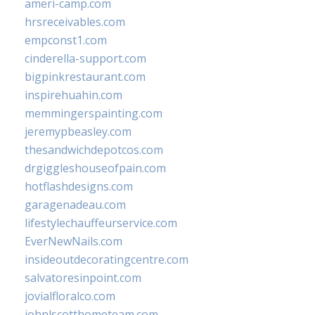
ameri-camp.com
hrsreceivables.com
empconst1.com
cinderella-support.com
bigpinkrestaurant.com
inspirehuahin.com
memmingerspainting.com
jeremypbeasley.com
thesandwichdepotcos.com
drgiggleshouseofpain.com
hotflashdesigns.com
garagenadeau.com
lifestylechauffeurservice.com
EverNewNails.com
insideoutdecoratingcentre.com
salvatoresinpoint.com
jovialfloralco.com
johnlscotthometeam.com