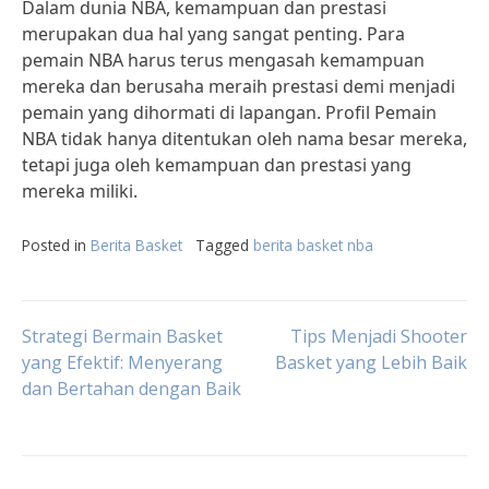
Dalam dunia NBA, kemampuan dan prestasi
merupakan dua hal yang sangat penting. Para
pemain NBA harus terus mengasah kemampuan
mereka dan berusaha meraih prestasi demi menjadi
pemain yang dihormati di lapangan. Profil Pemain
NBA tidak hanya ditentukan oleh nama besar mereka,
tetapi juga oleh kemampuan dan prestasi yang
mereka miliki.
Posted in
Berita Basket
Tagged
berita basket nba
Post
Strategi Bermain Basket
Tips Menjadi Shooter
yang Efektif: Menyerang
Basket yang Lebih Baik
dan Bertahan dengan Baik
navigation