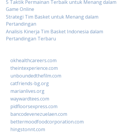
5 Taktik Permainan Terbaik untuk Menang dalam
Game Online
Strategi Tim Basket untuk Menang dalam
Pertandingan
Analisis Kinerja Tim Basket Indonesia dalam
Pertandingan Terbaru
okhealthcareers.com
theintexperience.com
unboundedthefilm.com
catfriends-bg.org
marianlives.org
waywardtees.com
pidfloorsexpress.com
bancodevenezuelaen.com
bettermoodfoodcorporation.com
hingstonnt.com