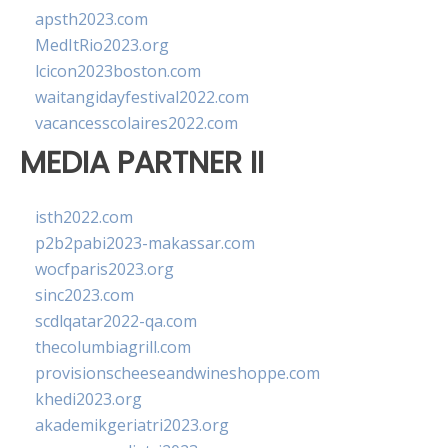
apsth2023.com
MedItRio2023.org
lcicon2023boston.com
waitangidayfestival2022.com
vacancesscolaires2022.com
MEDIA PARTNER II
isth2022.com
p2b2pabi2023-makassar.com
wocfparis2023.org
sinc2023.com
scdlqatar2022-qa.com
thecolumbiagrill.com
provisionscheeseandwineshoppe.com
khedi2023.org
akademikgeriatri2023.org