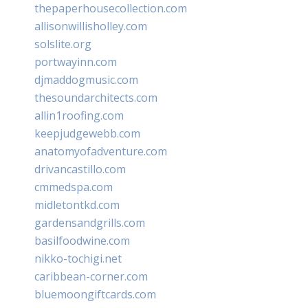
thepaperhousecollection.com
allisonwillisholley.com
solslite.org
portwayinn.com
djmaddogmusic.com
thesoundarchitects.com
allin1roofing.com
keepjudgewebb.com
anatomyofadventure.com
drivancastillo.com
cmmedspa.com
midletontkd.com
gardensandgrills.com
basilfoodwine.com
nikko-tochigi.net
caribbean-corner.com
bluemoongiftcards.com