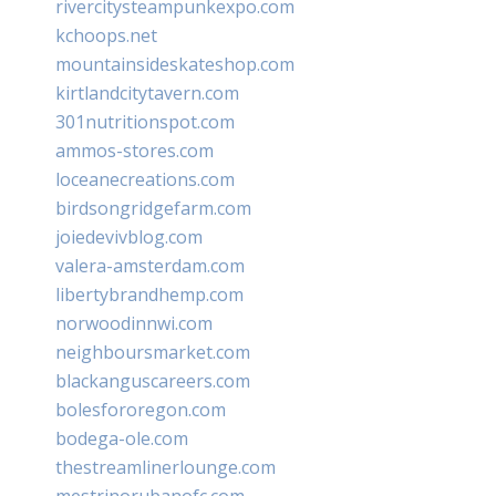
rivercitysteampunkexpo.com
kchoops.net
mountainsideskateshop.com
kirtlandcitytavern.com
301nutritionspot.com
ammos-stores.com
loceanecreations.com
birdsongridgefarm.com
joiedevivblog.com
valera-amsterdam.com
libertybrandhemp.com
norwoodinnwi.com
neighboursmarket.com
blackanguscareers.com
bolesfororegon.com
bodega-ole.com
thestreamlinerlounge.com
mestrinorubanofc.com