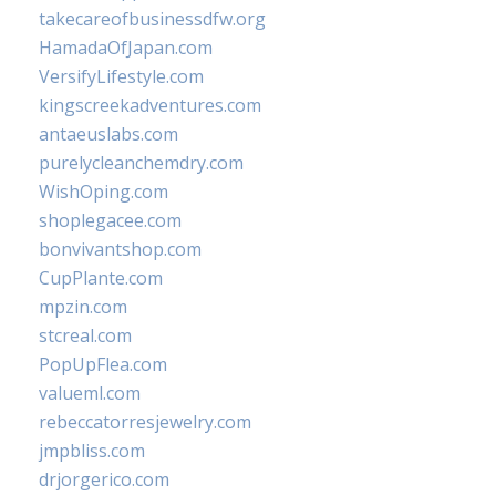
takecareofbusinessdfw.org
HamadaOfJapan.com
VersifyLifestyle.com
kingscreekadventures.com
antaeuslabs.com
purelycleanchemdry.com
WishOping.com
shoplegacee.com
bonvivantshop.com
CupPlante.com
mpzin.com
stcreal.com
PopUpFlea.com
valueml.com
rebeccatorresjewelry.com
jmpbliss.com
drjorgerico.com