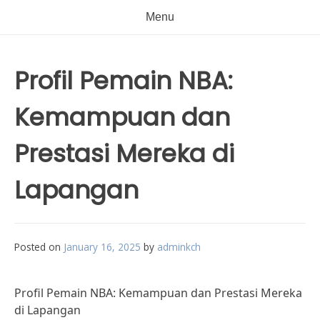
Menu
Profil Pemain NBA:
Kemampuan dan
Prestasi Mereka di
Lapangan
Posted on
January 16, 2025
by
adminkch
Profil Pemain NBA: Kemampuan dan Prestasi Mereka
di Lapangan