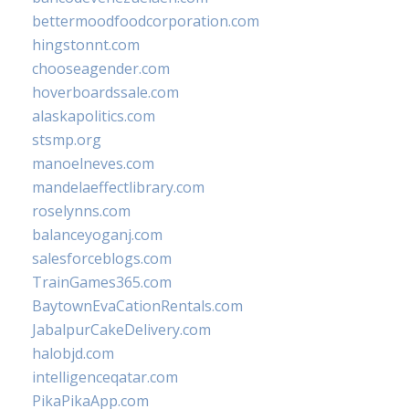
bettermoodfoodcorporation.com
hingstonnt.com
chooseagender.com
hoverboardssale.com
alaskapolitics.com
stsmp.org
manoelneves.com
mandelaeffectlibrary.com
roselynns.com
balanceyoganj.com
salesforceblogs.com
TrainGames365.com
BaytownEvaCationRentals.com
JabalpurCakeDelivery.com
halobjd.com
intelligenceqatar.com
PikaPikaApp.com