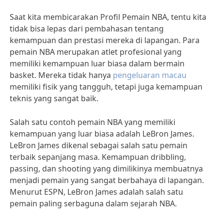
Saat kita membicarakan Profil Pemain NBA, tentu kita
tidak bisa lepas dari pembahasan tentang
kemampuan dan prestasi mereka di lapangan. Para
pemain NBA merupakan atlet profesional yang
memiliki kemampuan luar biasa dalam bermain
basket. Mereka tidak hanya
pengeluaran macau
memiliki fisik yang tangguh, tetapi juga kemampuan
teknis yang sangat baik.
Salah satu contoh pemain NBA yang memiliki
kemampuan yang luar biasa adalah LeBron James.
LeBron James dikenal sebagai salah satu pemain
terbaik sepanjang masa. Kemampuan dribbling,
passing, dan shooting yang dimilikinya membuatnya
menjadi pemain yang sangat berbahaya di lapangan.
Menurut ESPN, LeBron James adalah salah satu
pemain paling serbaguna dalam sejarah NBA.