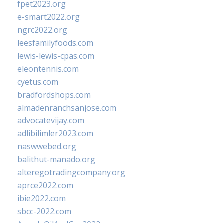
fpet2023.org
e-smart2022.org
ngrc2022.org
leesfamilyfoods.com
lewis-lewis-cpas.com
eleontennis.com
cyetus.com
bradfordshops.com
almadenranchsanjose.com
advocatevijay.com
adlibilimler2023.com
naswwebed.org
balithut-manado.org
alteregotradingcompany.org
aprce2022.com
ibie2022.com
sbcc-2022.com