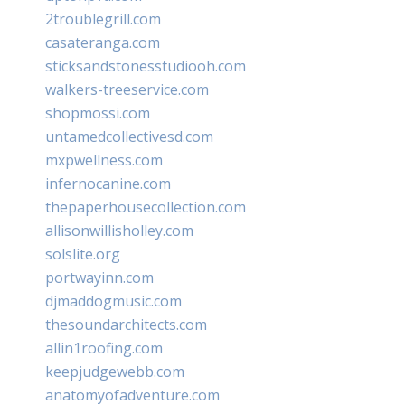
2troublegrill.com
casateranga.com
sticksandstonesstudiooh.com
walkers-treeservice.com
shopmossi.com
untamedcollectivesd.com
mxpwellness.com
infernocanine.com
thepaperhousecollection.com
allisonwillisholley.com
solslite.org
portwayinn.com
djmaddogmusic.com
thesoundarchitects.com
allin1roofing.com
keepjudgewebb.com
anatomyofadventure.com