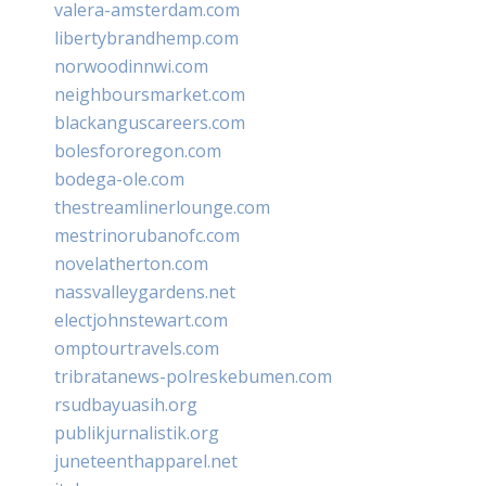
valera-amsterdam.com
libertybrandhemp.com
norwoodinnwi.com
neighboursmarket.com
blackanguscareers.com
bolesfororegon.com
bodega-ole.com
thestreamlinerlounge.com
mestrinorubanofc.com
novelatherton.com
nassvalleygardens.net
electjohnstewart.com
omptourtravels.com
tribratanews-polreskebumen.com
rsudbayuasih.org
publikjurnalistik.org
juneteenthapparel.net