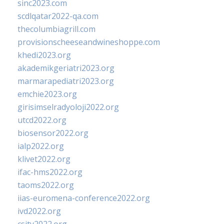
sinc2023.com
scdlqatar2022-qa.com
thecolumbiagrill.com
provisionscheeseandwineshoppe.com
khedi2023.org
akademikgeriatri2023.org
marmarapediatri2023.org
emchie2023.org
girisimselradyoloji2022.org
utcd2022.org
biosensor2022.org
ialp2022.org
klivet2022.org
ifac-hms2022.org
taoms2022.org
iias-euromena-conference2022.org
ivd2022.org