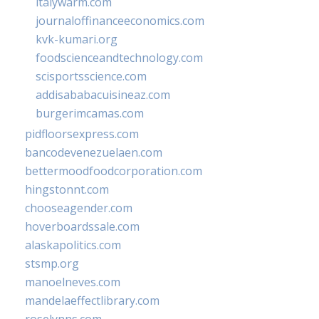
italywarm.com
journaloffinanceeconomics.com
kvk-kumari.org
foodscienceandtechnology.com
scisportsscience.com
addisababacuisineaz.com
burgerimcamas.com
pidfloorsexpress.com
bancodevenezuelaen.com
bettermoodfoodcorporation.com
hingstonnt.com
chooseagender.com
hoverboardssale.com
alaskapolitics.com
stsmp.org
manoelneves.com
mandelaeffectlibrary.com
roselynns.com