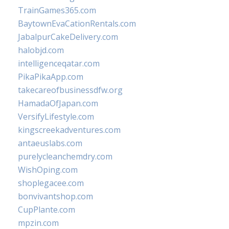
TrainGames365.com
BaytownEvaCationRentals.com
JabalpurCakeDelivery.com
halobjd.com
intelligenceqatar.com
PikaPikaApp.com
takecareofbusinessdfw.org
HamadaOfJapan.com
VersifyLifestyle.com
kingscreekadventures.com
antaeuslabs.com
purelycleanchemdry.com
WishOping.com
shoplegacee.com
bonvivantshop.com
CupPlante.com
mpzin.com