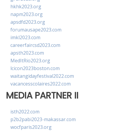
hkhk2023.org
napm2023.org
apsdfd2023.org
forumausape2023.com
imkl2023.com
careerfaircsd2023.com
apsth2023.com
MedItRio2023.org
lcicon2023boston.com
waitangidayfestival2022.com
vacancesscolaires2022.com
MEDIA PARTNER II
isth2022.com
p2b2pabi2023-makassar.com
wocfparis2023.org