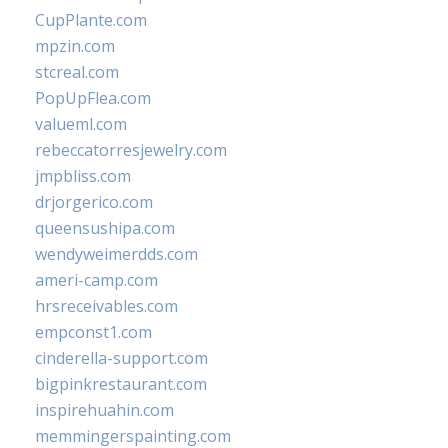
CupPlante.com
mpzin.com
stcreal.com
PopUpFlea.com
valueml.com
rebeccatorresjewelry.com
jmpbliss.com
drjorgerico.com
queensushipa.com
wendyweimerdds.com
ameri-camp.com
hrsreceivables.com
empconst1.com
cinderella-support.com
bigpinkrestaurant.com
inspirehuahin.com
memmingerspainting.com