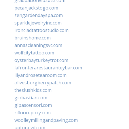
graduacionviu2023.com
pecanjackstogo.com
zengardendayspa.com
sparklejewelryinc.com
ironcladtattoostudio.com
bruinshome.com
annascleaningsvc.com
wolfcitytattoo.com
oysterbayturkeytrot.com
lafronterarestauranteybar.com
lilyandrosetearoom.com
olivesburgberrypatch.com
theslushkids.com
giobastian.com
glpascensori.com
rifloorepoxy.com
woolleymillingandpaving.com
uptonpvd.com