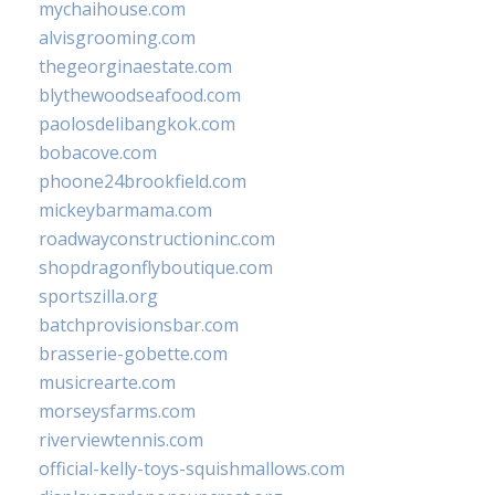
mychaihouse.com
alvisgrooming.com
thegeorginaestate.com
blythewoodseafood.com
paolosdelibangkok.com
bobacove.com
phoone24brookfield.com
mickeybarmama.com
roadwayconstructioninc.com
shopdragonflyboutique.com
sportszilla.org
batchprovisionsbar.com
brasserie-gobette.com
musicrearte.com
morseysfarms.com
riverviewtennis.com
official-kelly-toys-squishmallows.com