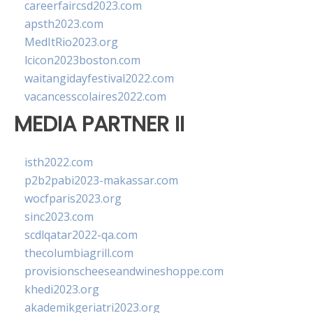
careerfaircsd2023.com
apsth2023.com
MedItRio2023.org
lcicon2023boston.com
waitangidayfestival2022.com
vacancesscolaires2022.com
MEDIA PARTNER II
isth2022.com
p2b2pabi2023-makassar.com
wocfparis2023.org
sinc2023.com
scdlqatar2022-qa.com
thecolumbiagrill.com
provisionscheeseandwineshoppe.com
khedi2023.org
akademikgeriatri2023.org