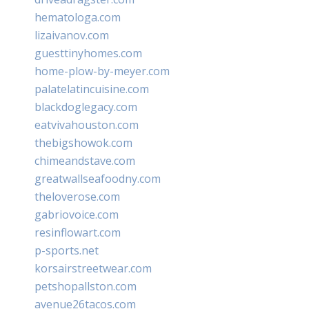
hematologa.com
lizaivanov.com
guesttinyhomes.com
home-plow-by-meyer.com
palatelatincuisine.com
blackdoglegacy.com
eatvivahouston.com
thebigshowok.com
chimeandstave.com
greatwallseafoodny.com
theloverose.com
gabriovoice.com
resinflowart.com
p-sports.net
korsairstreetwear.com
petshopallston.com
avenue26tacos.com