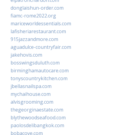
elpatronchardon.com
donglaishun-order.com
fiamc-rome2022.org
mariceworldessentials.com
lafisheriarestaurant.com
915jazzandmore.com
aguadulce-countryfair.com
jakehovis.com
bosswingsduluth.com
birminghamautocare.com
tonyscountrykitchen.com
jbellasnailspa.com
mychaihouse.com
alvisgrooming.com
thegeorginaestate.com
blythewoodseafood.com
paolosdelibangkok.com
bobacove.com