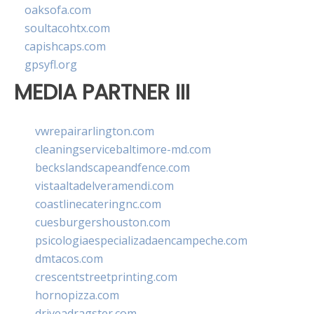
oaksofa.com
soultacohtx.com
capishcaps.com
gpsyfl.org
MEDIA PARTNER III
vwrepairarlington.com
cleaningservicebaltimore-md.com
beckslandscapeandfence.com
vistaaltadelveramendi.com
coastlinecateringnc.com
cuesburgershouston.com
psicologiaespecializadaencampeche.com
dmtacos.com
crescentstreetprinting.com
hornopizza.com
driveadragster.com