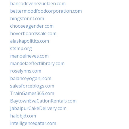
bancodevenezuelaen.com
bettermoodfoodcorporation.com
hingstonnt.com
chooseagender.com
hoverboardssale.com
alaskapolitics.com
stsmp.org
manoelneves.com
mandelaeffectlibrary.com
roselynns.com
balanceyoganj.com
salesforceblogs.com
TrainGames365.com
BaytownEvaCationRentals.com
JabalpurCakeDelivery.com
halobjd.com
intelligenceqatar.com