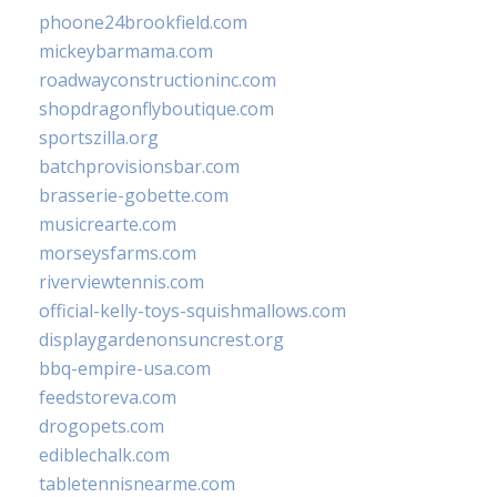
phoone24brookfield.com
mickeybarmama.com
roadwayconstructioninc.com
shopdragonflyboutique.com
sportszilla.org
batchprovisionsbar.com
brasserie-gobette.com
musicrearte.com
morseysfarms.com
riverviewtennis.com
official-kelly-toys-squishmallows.com
displaygardenonsuncrest.org
bbq-empire-usa.com
feedstoreva.com
drogopets.com
ediblechalk.com
tabletennisnearme.com