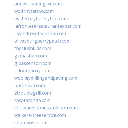
annascleaningsvc.com
wolfcitytattoo.com
oysterbayturkeytrot.com
lafronterarestauranteybar.com
lilyandrosetearoom.com
olivesburgberrypatch.com
theslushkids.com
giobastian.com
glpascensori.com
rifloorepoxy.com
woolleymillingandpaving.com
uptonpvd.com
2troublegrill.com
casateranga.com
sticksandstonesstudiooh.com
walkers-treeservice.com
shopmossi.com