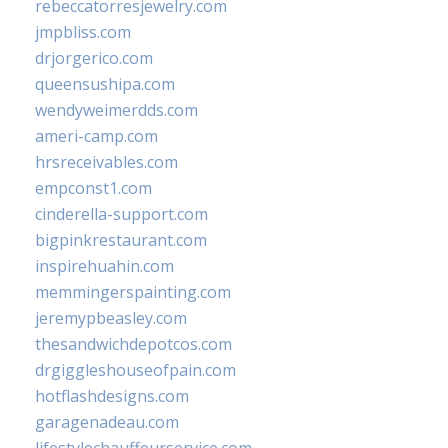
rebeccatorresjewelry.com
jmpbliss.com
drjorgerico.com
queensushipa.com
wendyweimerdds.com
ameri-camp.com
hrsreceivables.com
empconst1.com
cinderella-support.com
bigpinkrestaurant.com
inspirehuahin.com
memmingerspainting.com
jeremypbeasley.com
thesandwichdepotcos.com
drgiggleshouseofpain.com
hotflashdesigns.com
garagenadeau.com
lifestylechauffeurservice.com