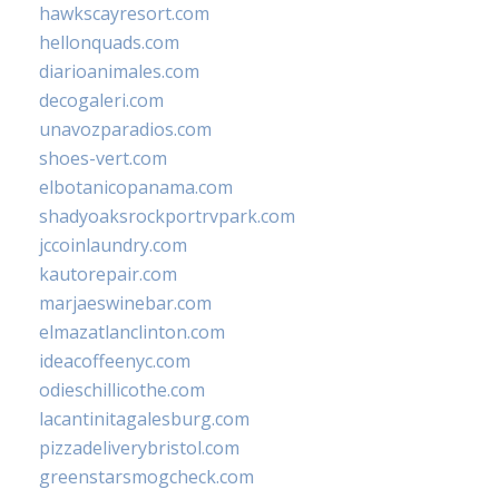
hawkscayresort.com
hellonquads.com
diarioanimales.com
decogaleri.com
unavozparadios.com
shoes-vert.com
elbotanicopanama.com
shadyoaksrockportrvpark.com
jccoinlaundry.com
kautorepair.com
marjaeswinebar.com
elmazatlanclinton.com
ideacoffeenyc.com
odieschillicothe.com
lacantinitagalesburg.com
pizzadeliverybristol.com
greenstarsmogcheck.com