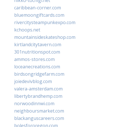
nikko-tochigi.net
caribbean-corner.com
bluemoongiftcards.com
rivercitysteampunkexpo.com
kchoops.net
mountainsideskateshop.com
kirtlandcitytavern.com
301nutritionspot.com
ammos-stores.com
loceanecreations.com
birdsongridgefarm.com
joiedevivblog.com
valera-amsterdam.com
libertybrandhemp.com
norwoodinnwi.com
neighboursmarket.com
blackanguscareers.com
bolesfororegon.com