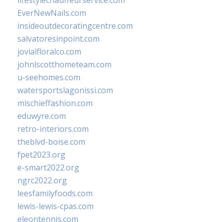
EverNewNails.com
insideoutdecoratingcentre.com
salvatoresinpoint.com
jovialfloralco.com
johnlscotthometeam.com
u-seehomes.com
watersportslagonissi.com
mischieffashion.com
eduwyre.com
retro-interiors.com
theblvd-boise.com
fpet2023.org
e-smart2022.org
ngrc2022.org
leesfamilyfoods.com
lewis-lewis-cpas.com
eleontennis.com