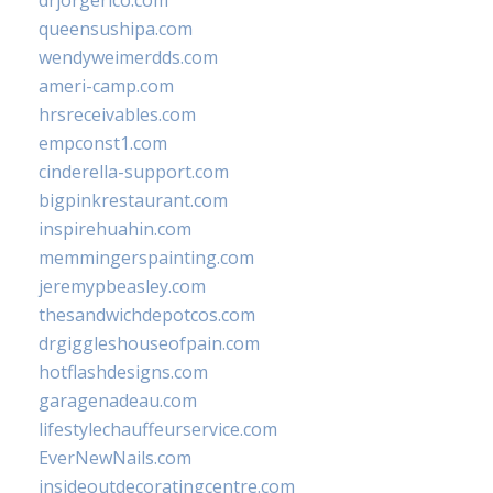
drjorgerico.com
queensushipa.com
wendyweimerdds.com
ameri-camp.com
hrsreceivables.com
empconst1.com
cinderella-support.com
bigpinkrestaurant.com
inspirehuahin.com
memmingerspainting.com
jeremypbeasley.com
thesandwichdepotcos.com
drgiggleshouseofpain.com
hotflashdesigns.com
garagenadeau.com
lifestylechauffeurservice.com
EverNewNails.com
insideoutdecoratingcentre.com