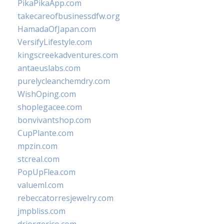
PikaPikaApp.com
takecareofbusinessdfw.org
HamadaOfJapan.com
VersifyLifestyle.com
kingscreekadventures.com
antaeuslabs.com
purelycleanchemdry.com
WishOping.com
shoplegacee.com
bonvivantshop.com
CupPlante.com
mpzin.com
stcreal.com
PopUpFlea.com
valueml.com
rebeccatorresjewelry.com
jmpbliss.com