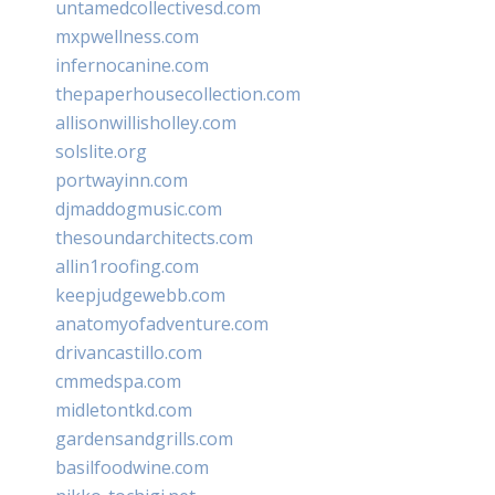
untamedcollectivesd.com
mxpwellness.com
infernocanine.com
thepaperhousecollection.com
allisonwillisholley.com
solslite.org
portwayinn.com
djmaddogmusic.com
thesoundarchitects.com
allin1roofing.com
keepjudgewebb.com
anatomyofadventure.com
drivancastillo.com
cmmedspa.com
midletontkd.com
gardensandgrills.com
basilfoodwine.com