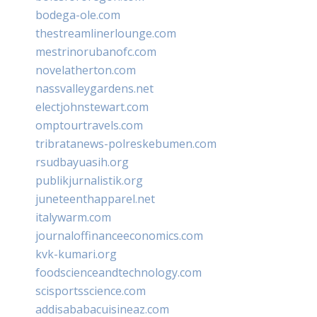
bodega-ole.com
thestreamlinerlounge.com
mestrinorubanofc.com
novelatherton.com
nassvalleygardens.net
electjohnstewart.com
omptourtravels.com
tribratanews-polreskebumen.com
rsudbayuasih.org
publikjurnalistik.org
juneteenthapparel.net
italywarm.com
journaloffinanceeconomics.com
kvk-kumari.org
foodscienceandtechnology.com
scisportsscience.com
addisababacuisineaz.com