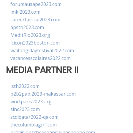
forumausape2023.com
imkl2023.com
careerfaircsd2023.com
apsth2023.com
MedItRio2023.org
lcicon2023boston.com
waitangidayfestival2022.com
vacancesscolaires2022.com
MEDIA PARTNER II
isth2022.com
p2b2pabi2023-makassar.com
wocfparis2023.org
sinc2023.com
scdlqatar2022-qa.com
thecolumbiagrill.com
provisionscheeseandwineshoppe.com