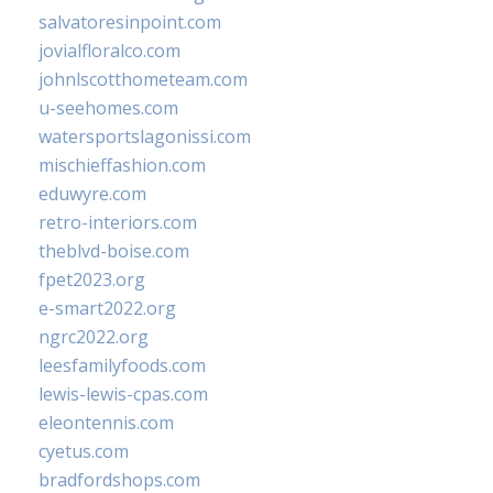
salvatoresinpoint.com
jovialfloralco.com
johnlscotthometeam.com
u-seehomes.com
watersportslagonissi.com
mischieffashion.com
eduwyre.com
retro-interiors.com
theblvd-boise.com
fpet2023.org
e-smart2022.org
ngrc2022.org
leesfamilyfoods.com
lewis-lewis-cpas.com
eleontennis.com
cyetus.com
bradfordshops.com