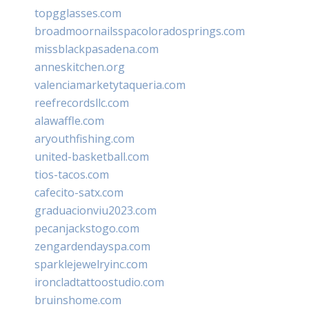
topgglasses.com
broadmoornailsspacoloradosprings.com
missblackpasadena.com
anneskitchen.org
valenciamarketytaqueria.com
reefrecordsllc.com
alawaffle.com
aryouthfishing.com
united-basketball.com
tios-tacos.com
cafecito-satx.com
graduacionviu2023.com
pecanjackstogo.com
zengardendayspa.com
sparklejewelryinc.com
ironcladtattoostudio.com
bruinshome.com