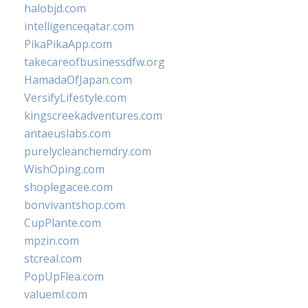
halobjd.com
intelligenceqatar.com
PikaPikaApp.com
takecareofbusinessdfw.org
HamadaOfJapan.com
VersifyLifestyle.com
kingscreekadventures.com
antaeuslabs.com
purelycleanchemdry.com
WishOping.com
shoplegacee.com
bonvivantshop.com
CupPlante.com
mpzin.com
stcreal.com
PopUpFlea.com
valueml.com