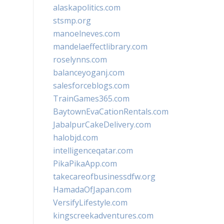
alaskapolitics.com
stsmp.org
manoelneves.com
mandelaeffectlibrary.com
roselynns.com
balanceyoganj.com
salesforceblogs.com
TrainGames365.com
BaytownEvaCationRentals.com
JabalpurCakeDelivery.com
halobjd.com
intelligenceqatar.com
PikaPikaApp.com
takecareofbusinessdfw.org
HamadaOfJapan.com
VersifyLifestyle.com
kingscreekadventures.com