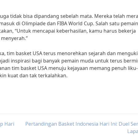
 juga tidak bisa dipandang sebelah mata. Mereka telah mer
ermasuk di Olimpiade dan FIBA World Cup. Salah satu pemai
takan, “Untuk mencapai keberhasilan, kamu harus bekerja
 menyerah.”
a, tim basket USA terus menorehkan sejarah dan menguki
njadi inspirasi bagi banyak pemain muda untuk terus berm
anan tim basket USA menuju kejayaan memang penuh liku-l
n kuat dan tak terkalahkan.
p Hari
Pertandingan Basket Indonesia Hari Ini: Duel Sen
Lap