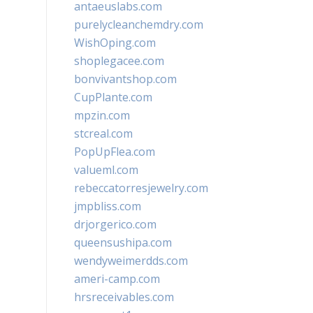
antaeuslabs.com
purelycleanchemdry.com
WishOping.com
shoplegacee.com
bonvivantshop.com
CupPlante.com
mpzin.com
stcreal.com
PopUpFlea.com
valueml.com
rebeccatorresjewelry.com
jmpbliss.com
drjorgerico.com
queensushipa.com
wendyweimerdds.com
ameri-camp.com
hrsreceivables.com