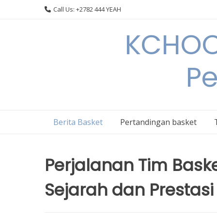
Skip
Call Us: +2782 444 YEAH
to
content
KCHOOP
Pe
Berita Basket
Pertandingan basket
Perjalanan Tim Bask
Sejarah dan Prestas