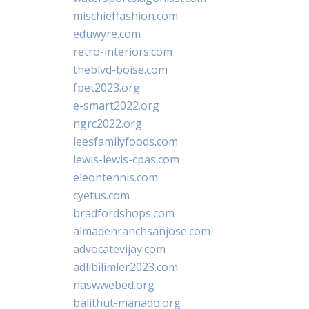
mischieffashion.com
eduwyre.com
retro-interiors.com
theblvd-boise.com
fpet2023.org
e-smart2022.org
ngrc2022.org
leesfamilyfoods.com
lewis-lewis-cpas.com
eleontennis.com
cyetus.com
bradfordshops.com
almadenranchsanjose.com
advocatevijay.com
adlibilimler2023.com
naswwebed.org
balithut-manado.org