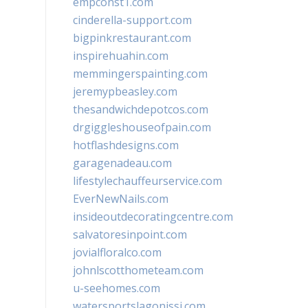
empconst1.com
cinderella-support.com
bigpinkrestaurant.com
inspirehuahin.com
memmingerspainting.com
jeremypbeasley.com
thesandwichdepotcos.com
drgiggleshouseofpain.com
hotflashdesigns.com
garagenadeau.com
lifestylechauffeurservice.com
EverNewNails.com
insideoutdecoratingcentre.com
salvatoresinpoint.com
jovialfloralco.com
johnlscotthometeam.com
u-seehomes.com
watersportslagonissi.com