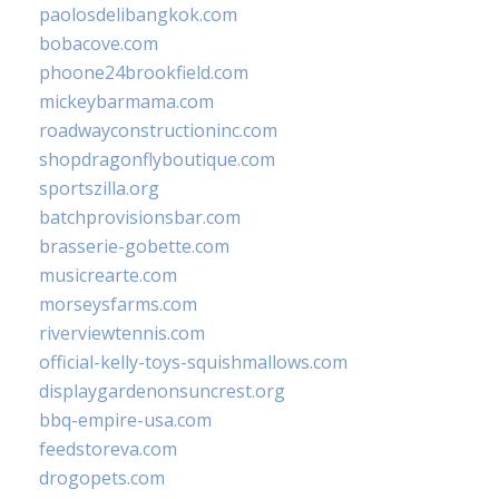
paolosdelibangkok.com
bobacove.com
phoone24brookfield.com
mickeybarmama.com
roadwayconstructioninc.com
shopdragonflyboutique.com
sportszilla.org
batchprovisionsbar.com
brasserie-gobette.com
musicrearte.com
morseysfarms.com
riverviewtennis.com
official-kelly-toys-squishmallows.com
displaygardenonsuncrest.org
bbq-empire-usa.com
feedstoreva.com
drogopets.com