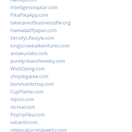
intelligenceqatar.com
PikaPikaApp.com
takecareofbusinessdfw.org
HamadaOfJapan.com
VersifyLifestyle.com
kingscreekadventures.com
antaeuslabs.com
purelycleanchemdry.com
WishOping.com
shoplegacee.com
bonvivantshop.com
CupPlante.com
mpzin.com
stcreal.com
PopUpFlea.com
valueml.com
rebeccatorresjewelry.com