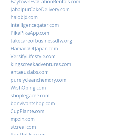
BaytownEvaCationRentals.com
JabalpurCakeDelivery.com
halobjd.com
intelligenceqatar.com
PikaPikaApp.com
takecareofbusinessdfw.org
HamadaOfJapan.com
VersifyLifestyle.com
kingscreekadventures.com
antaeuslabs.com
purelycleanchemdry.com
WishOping.com
shoplegacee.com
bonvivantshop.com
CupPlante.com
mpzin.com
stcreal.com
PopUpFlea.com