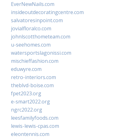
EverNewNails.com
insideoutdecoratingcentre.com
salvatoresinpoint.com
jovialfloralco.com
johnlscotthometeam.com
u-seehomes.com
watersportslagonissi.com
mischieffashion.com
eduwyre.com
retro-interiors.com
theblvd-boise.com
fpet2023.org
e-smart2022.org
ngrc2022.org
leesfamilyfoods.com
lewis-lewis-cpas.com
eleontennis.com