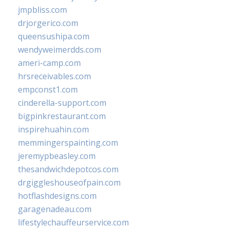
jmpbliss.com
drjorgerico.com
queensushipa.com
wendyweimerdds.com
ameri-camp.com
hrsreceivables.com
empconst1.com
cinderella-support.com
bigpinkrestaurant.com
inspirehuahin.com
memmingerspainting.com
jeremypbeasley.com
thesandwichdepotcos.com
drgiggleshouseofpain.com
hotflashdesigns.com
garagenadeau.com
lifestylechauffeurservice.com