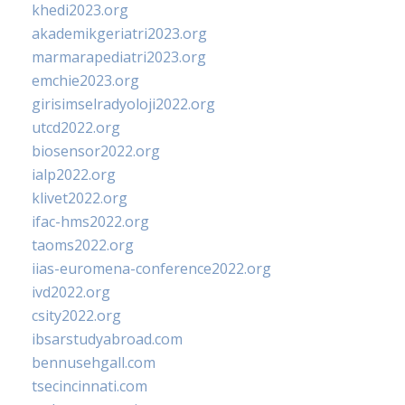
khedi2023.org
akademikgeriatri2023.org
marmarapediatri2023.org
emchie2023.org
girisimselradyoloji2022.org
utcd2022.org
biosensor2022.org
ialp2022.org
klivet2022.org
ifac-hms2022.org
taoms2022.org
iias-euromena-conference2022.org
ivd2022.org
csity2022.org
ibsarstudyabroad.com
bennusehgall.com
tsecincinnati.com