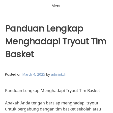
Menu
Panduan Lengkap
Menghadapi Tryout Tim
Basket
Posted on
March 4, 2025
by
adminkch
Panduan Lengkap Menghadapi Tryout Tim Basket
Apakah Anda tengah bersiap menghadapi tryout
untuk bergabung dengan tim basket sekolah atau