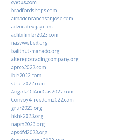
cyetus.com
bradfordshops.com
almadenranchsanjose.com
advocatevijay.com
adlibilimler2023.com
naswwebed.org
balithut-manado.org
alteregotradingcompany.org
aprce2022.com
ibie2022.com
sbcc-2022.com
AngolaOilAndGas2022.com
Convoy4Freedom2022.com
grur2023.org
hkhk2023.org
napm2023.org
apsdfd2023.org