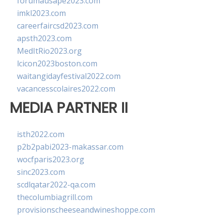
forumausape2023.com
imkl2023.com
careerfaircsd2023.com
apsth2023.com
MedItRio2023.org
lcicon2023boston.com
waitangidayfestival2022.com
vacancesscolaires2022.com
MEDIA PARTNER II
isth2022.com
p2b2pabi2023-makassar.com
wocfparis2023.org
sinc2023.com
scdlqatar2022-qa.com
thecolumbiagrill.com
provisionscheeseandwineshoppe.com