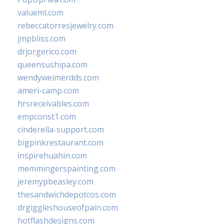
valueml.com
rebeccatorresjewelry.com
jmpbliss.com
drjorgerico.com
queensushipa.com
wendyweimerdds.com
ameri-camp.com
hrsreceivables.com
empconst1.com
cinderella-support.com
bigpinkrestaurant.com
inspirehuahin.com
memmingerspainting.com
jeremypbeasley.com
thesandwichdepotcos.com
drgiggleshouseofpain.com
hotflashdesigns.com