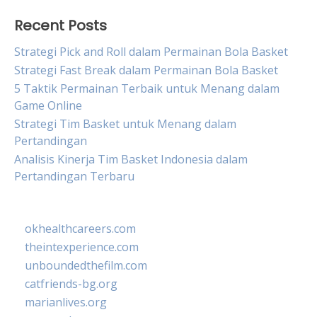
Recent Posts
Strategi Pick and Roll dalam Permainan Bola Basket
Strategi Fast Break dalam Permainan Bola Basket
5 Taktik Permainan Terbaik untuk Menang dalam
Game Online
Strategi Tim Basket untuk Menang dalam
Pertandingan
Analisis Kinerja Tim Basket Indonesia dalam
Pertandingan Terbaru
okhealthcareers.com
theintexperience.com
unboundedthefilm.com
catfriends-bg.org
marianlives.org