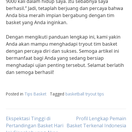
9000 kali dalam hidup saya. Itu sebabnya saya
berhasil.” Jadi, tetaplah berjuang dan percaya bahwa
Anda bisa meraih impian bergabung dengan tim
basket yang Anda inginkan.
Dengan mengikuti panduan lengkap ini, kami yakin
Anda akan mampu menghadapi tryout tim basket
dengan percaya diri dan sukses. Semoga artikel ini
bermanfaat bagi Anda yang sedang bersiap
menghadapi ujian penting tersebut. Selamat berlatih
dan semoga berhasil!
Posted in
Tips Basket
Tagged
basketball tryout tips
Post
Ekspektasi Tinggi di
Profil Lengkap Pemain
Pertandingan Basket Hari
Basket Terkenal Indonesia