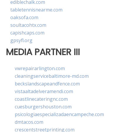
ediblechalk.com
tabletennisnearme.com
oaksofa.com
soultacohtx.com
capishcaps.com
gpsyfl.org
MEDIA PARTNER III
vwrepairarlington.com
cleaningservicebaltimore-md.com
beckslandscapeandfence.com
vistaaltadelveramendi.com
coastlinecateringnc.com
cuesburgershouston.com
psicologiaespecializadaencampeche.com
dmtacos.com
crescentstreetprinting.com