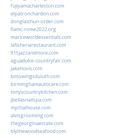
fujiyamacharleston.com
elpatronchardon.com
donglaishun-order.com
fiamc-rome2022.org
mariceworldessentials.com
lafisheriarestaurant.com
915jazzandmore.com
aguadulce-countryfair.com
jakehovis.com
bosswingsduluth.com
birminghamautocare.com
tonyscountrykitchen.com
jbellasnailspa.com
mychaihouse.com
alvisgrooming.com
thegeorginaestate.com
blythewoodseafood.com