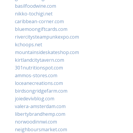
basilfoodwine.com
nikko-tochigi.net
caribbean-corner.com
bluemoongiftcards.com
rivercitysteampunkexpo.com
kchoops.net
mountainsideskateshop.com
kirtlandcitytavern.com
301nutritionspot.com
ammos-stores.com
loceanecreations.com
birdsongridgefarm.com
joiedevivblog.com
valera-amsterdam.com
libertybrandhemp.com
norwoodinnwi.com
neighboursmarket.com