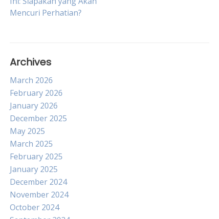
Ini: Siapakah yang Akan
navigation
Mencuri Perhatian?
Archives
March 2026
February 2026
January 2026
December 2025
May 2025
March 2025
February 2025
January 2025
December 2024
November 2024
October 2024