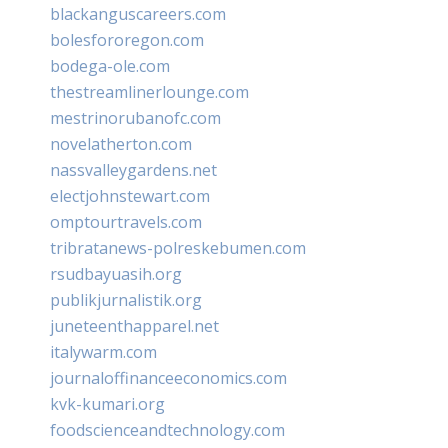
blackanguscareers.com
bolesfororegon.com
bodega-ole.com
thestreamlinerlounge.com
mestrinorubanofc.com
novelatherton.com
nassvalleygardens.net
electjohnstewart.com
omptourtravels.com
tribratanews-polreskebumen.com
rsudbayuasih.org
publikjurnalistik.org
juneteenthapparel.net
italywarm.com
journaloffinanceeconomics.com
kvk-kumari.org
foodscienceandtechnology.com