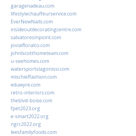
garagenadeau.com
lifestylechauffeurservice.com
EverNewNails.com
insideoutdecoratingcentre.com
salvatoresinpoint.com
jovialfloralco.com
johnlscotthometeam.com
u-seehomes.com
watersportslagonissi.com
mischieffashion.com
eduwyre.com
retro-interiors.com
theblvd-boise.com
fpet2023.org
e-smart2022.org
ngrc2022.org
leesfamilyfoods.com