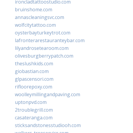
ironcladtattoostudio.com
bruinshome.com
annascleaningsvc.com
wolfcitytattoo.com
oysterbayturkeytrot.com
lafronterarestauranteybar.com
lilyandrosetearoom.com
olivesburgberrypatch.com
theslushkids.com
giobastian.com
glpascensori.com
rifloorepoxy.com
woolleymillingandpaving.com
uptonpvd.com
2troublegrill.com
casateranga.com
sticksandstonesstudiooh.com
walkers-treeservice.com