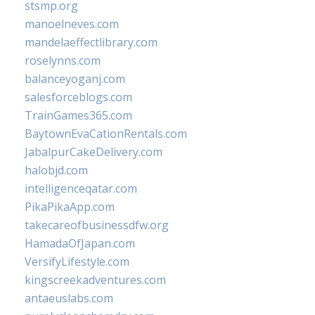
stsmp.org
manoelneves.com
mandelaeffectlibrary.com
roselynns.com
balanceyoganj.com
salesforceblogs.com
TrainGames365.com
BaytownEvaCationRentals.com
JabalpurCakeDelivery.com
halobjd.com
intelligenceqatar.com
PikaPikaApp.com
takecareofbusinessdfw.org
HamadaOfJapan.com
VersifyLifestyle.com
kingscreekadventures.com
antaeuslabs.com