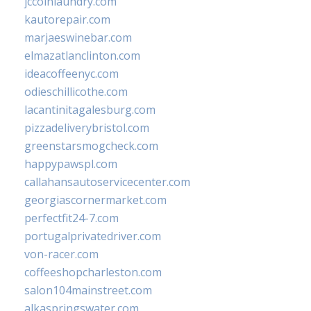
jccoinlaundry.com
kautorepair.com
marjaeswinebar.com
elmazatlanclinton.com
ideacoffeenyc.com
odieschillicothe.com
lacantinitagalesburg.com
pizzadeliverybristol.com
greenstarsmogcheck.com
happypawspl.com
callahansautoservicecenter.com
georgiascornermarket.com
perfectfit24-7.com
portugalprivatedriver.com
von-racer.com
coffeeshopcharleston.com
salon104mainstreet.com
alkaspringswater.com