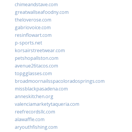
chimeandstave.com
greatwallseafoodny.com
theloverose.com
gabriovoice.com
resinflowart.com
p-sports.net
korsairstreetwear.com
petshopallston.com
avenue26tacos.com
topgglasses.com
broadmoornailsspacoloradosprings.com
missblackpasadena.com
anneskitchen.org
valenciamarketytaqueria.com
reefrecordsllc.com
alawaffle.com
aryouthfishing.com