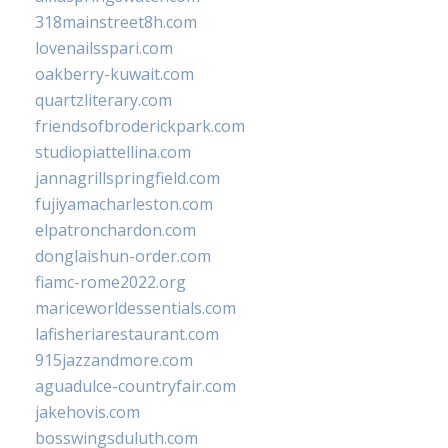
318mainstreet8h.com
lovenailsspari.com
oakberry-kuwait.com
quartzliterary.com
friendsofbroderickpark.com
studiopiattellina.com
jannagrillspringfield.com
fujiyamacharleston.com
elpatronchardon.com
donglaishun-order.com
fiamc-rome2022.org
mariceworldessentials.com
lafisheriarestaurant.com
915jazzandmore.com
aguadulce-countryfair.com
jakehovis.com
bosswingsduluth.com