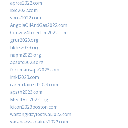
aprce2022.com
ibie2022.com
sbcc-2022.com
AngolaOilAndGas2022.com
Convoy4Freedom2022.com
grur2023.org
hkhk2023.org
napm2023.org
apsdfd2023.org
forumausape2023.com
imkl2023.com
careerfaircsd2023.com
apsth2023.com
MedItRio2023.org
lcicon2023boston.com
waitangidayfestival2022.com
vacancesscolaires2022.com