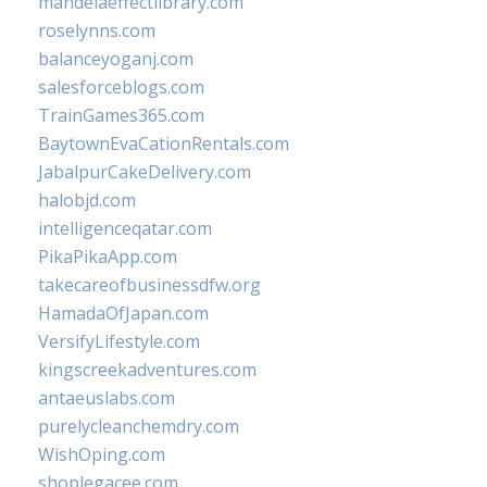
mandelaeffectlibrary.com
roselynns.com
balanceyoganj.com
salesforceblogs.com
TrainGames365.com
BaytownEvaCationRentals.com
JabalpurCakeDelivery.com
halobjd.com
intelligenceqatar.com
PikaPikaApp.com
takecareofbusinessdfw.org
HamadaOfJapan.com
VersifyLifestyle.com
kingscreekadventures.com
antaeuslabs.com
purelycleanchemdry.com
WishOping.com
shoplegacee.com