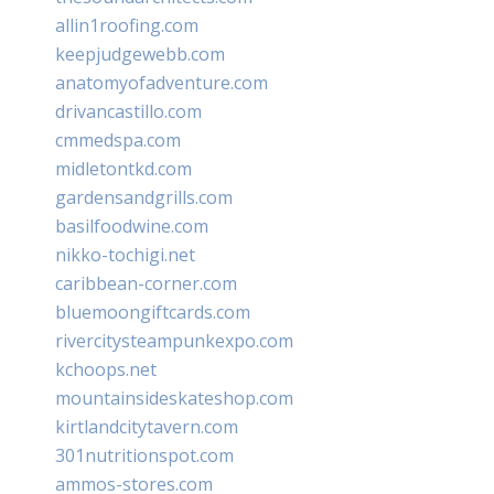
allin1roofing.com
keepjudgewebb.com
anatomyofadventure.com
drivancastillo.com
cmmedspa.com
midletontkd.com
gardensandgrills.com
basilfoodwine.com
nikko-tochigi.net
caribbean-corner.com
bluemoongiftcards.com
rivercitysteampunkexpo.com
kchoops.net
mountainsideskateshop.com
kirtlandcitytavern.com
301nutritionspot.com
ammos-stores.com