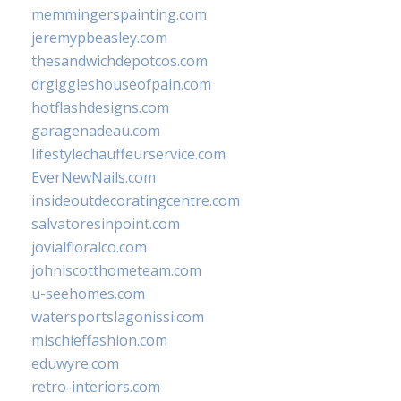
memmingerspainting.com
jeremypbeasley.com
thesandwichdepotcos.com
drgiggleshouseofpain.com
hotflashdesigns.com
garagenadeau.com
lifestylechauffeurservice.com
EverNewNails.com
insideoutdecoratingcentre.com
salvatoresinpoint.com
jovialfloralco.com
johnlscotthometeam.com
u-seehomes.com
watersportslagonissi.com
mischieffashion.com
eduwyre.com
retro-interiors.com