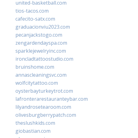
united-basketball.com
tios-tacos.com
cafecito-satx.com
graduacionviu2023.com
pecanjackstogo.com
zengardendayspa.com
sparklejewelryinc.com
ironcladtattoostudio.com
bruinshome.com
annascleaningsvc.com
wolfcitytattoo.com
oysterbayturkeytrot.com
lafronterarestauranteybar.com
lilyandrosetearoom.com
olivesburgberrypatch.com
theslushkids.com
giobastian.com