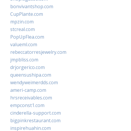
bonvivantshop.com
CupPlante.com
mpzin.com
stcreal.com
PopUpFlea.com
valueml.com
rebeccatorresjewelry.com
jmpbliss.com
drjorgerico.com
queensushipa.com
wendyweimerdds.com
ameri-camp.com
hrsreceivables.com
empconst1.com
cinderella-support.com
bigpinkrestaurant.com
inspirehuahin.com