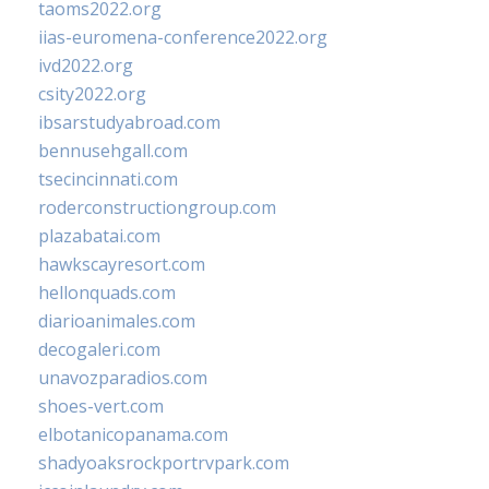
taoms2022.org
iias-euromena-conference2022.org
ivd2022.org
csity2022.org
ibsarstudyabroad.com
bennusehgall.com
tsecincinnati.com
roderconstructiongroup.com
plazabatai.com
hawkscayresort.com
hellonquads.com
diarioanimales.com
decogaleri.com
unavozparadios.com
shoes-vert.com
elbotanicopanama.com
shadyoaksrockportrvpark.com