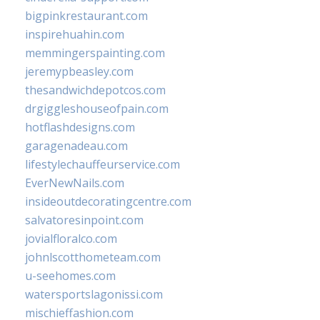
bigpinkrestaurant.com
inspirehuahin.com
memmingerspainting.com
jeremypbeasley.com
thesandwichdepotcos.com
drgiggleshouseofpain.com
hotflashdesigns.com
garagenadeau.com
lifestylechauffeurservice.com
EverNewNails.com
insideoutdecoratingcentre.com
salvatoresinpoint.com
jovialfloralco.com
johnlscotthometeam.com
u-seehomes.com
watersportslagonissi.com
mischieffashion.com