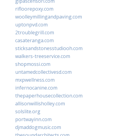
glpascensori.com
rifloorepoxy.com
woolleymillingandpaving.com
uptonpvd.com
2troublegrill.com
casateranga.com
sticksandstonesstudiooh.com
walkers-treeservice.com
shopmossi.com
untamedcollectivesd.com
mxpwellness.com
infernocanine.com
thepaperhousecollection.com
allisonwillisholley.com
solslite.org
portwayinn.com
djmaddogmusic.com
thesoundarchitects.com