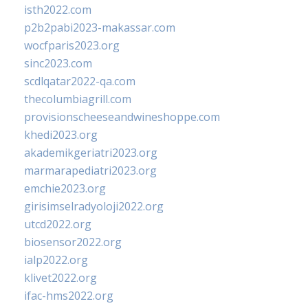
isth2022.com
p2b2pabi2023-makassar.com
wocfparis2023.org
sinc2023.com
scdlqatar2022-qa.com
thecolumbiagrill.com
provisionscheeseandwineshoppe.com
khedi2023.org
akademikgeriatri2023.org
marmarapediatri2023.org
emchie2023.org
girisimselradyoloji2022.org
utcd2022.org
biosensor2022.org
ialp2022.org
klivet2022.org
ifac-hms2022.org