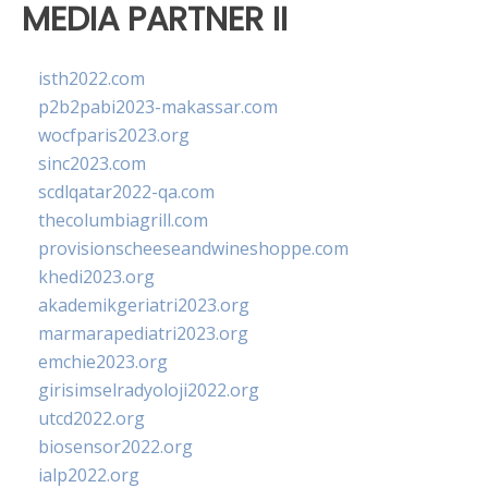
MEDIA PARTNER II
isth2022.com
p2b2pabi2023-makassar.com
wocfparis2023.org
sinc2023.com
scdlqatar2022-qa.com
thecolumbiagrill.com
provisionscheeseandwineshoppe.com
khedi2023.org
akademikgeriatri2023.org
marmarapediatri2023.org
emchie2023.org
girisimselradyoloji2022.org
utcd2022.org
biosensor2022.org
ialp2022.org