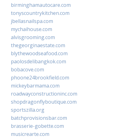
birminghamautocare.com
tonyscountrykitchen.com
jbellasnailspa.com
mychaihouse.com
alvisgrooming.com
thegeorginaestate.com
blythewoodseafood.com
paolosdelibangkok.com
bobacove.com
phoone24brookfield.com
mickeybarmama.com
roadwayconstructioninc.com
shopdragonflyboutique.com
sportszilla.org
batchprovisionsbar.com
brasserie-gobette.com
musicrearte.com