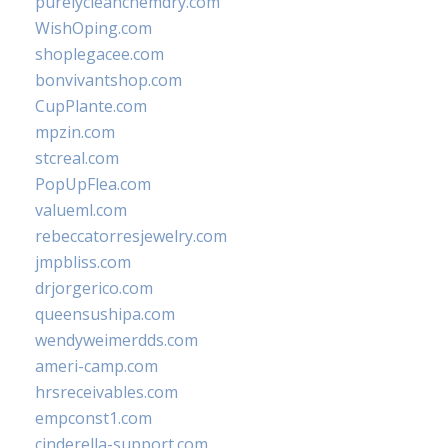
purelycleanchemdry.com
WishOping.com
shoplegacee.com
bonvivantshop.com
CupPlante.com
mpzin.com
stcreal.com
PopUpFlea.com
valueml.com
rebeccatorresjewelry.com
jmpbliss.com
drjorgerico.com
queensushipa.com
wendyweimerdds.com
ameri-camp.com
hrsreceivables.com
empconst1.com
cinderella-support.com