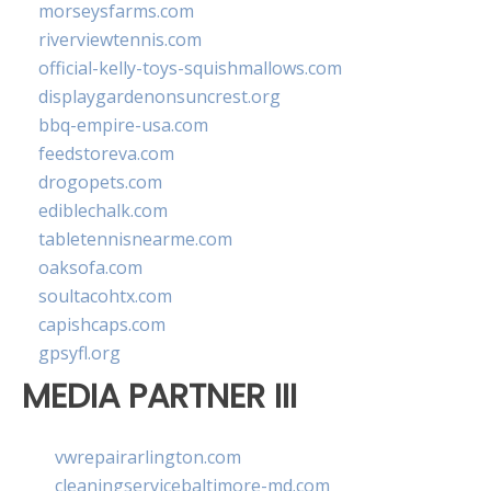
morseysfarms.com
riverviewtennis.com
official-kelly-toys-squishmallows.com
displaygardenonsuncrest.org
bbq-empire-usa.com
feedstoreva.com
drogopets.com
ediblechalk.com
tabletennisnearme.com
oaksofa.com
soultacohtx.com
capishcaps.com
gpsyfl.org
MEDIA PARTNER III
vwrepairarlington.com
cleaningservicebaltimore-md.com