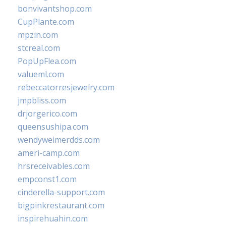
bonvivantshop.com
CupPlante.com
mpzin.com
stcreal.com
PopUpFlea.com
valueml.com
rebeccatorresjewelry.com
jmpbliss.com
drjorgerico.com
queensushipa.com
wendyweimerdds.com
ameri-camp.com
hrsreceivables.com
empconst1.com
cinderella-support.com
bigpinkrestaurant.com
inspirehuahin.com