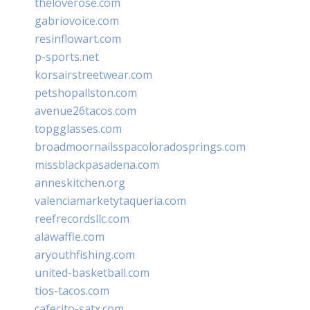
theloverose.com
gabriovoice.com
resinflowart.com
p-sports.net
korsairstreetwear.com
petshopallston.com
avenue26tacos.com
topgglasses.com
broadmoornailsspacoloradosprings.com
missblackpasadena.com
anneskitchen.org
valenciamarketytaqueria.com
reefrecordsllc.com
alawaffle.com
aryouthfishing.com
united-basketball.com
tios-tacos.com
cafecito-satx.com