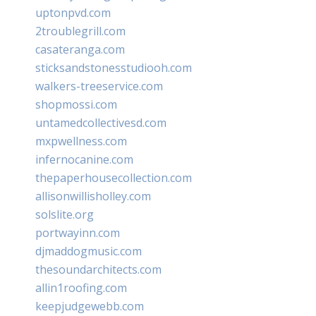
uptonpvd.com
2troublegrill.com
casateranga.com
sticksandstonesstudiooh.com
walkers-treeservice.com
shopmossi.com
untamedcollectivesd.com
mxpwellness.com
infernocanine.com
thepaperhousecollection.com
allisonwillisholley.com
solslite.org
portwayinn.com
djmaddogmusic.com
thesoundarchitects.com
allin1roofing.com
keepjudgewebb.com