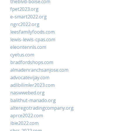
theblvd-boise.com
fpet2023.org
e-smart2022.org
ngrc2022.org
leesfamilyfoods.com
lewis-lewis-cpas.com
eleontennis.com
cyetus.com
bradfordshops.com
almadenranchsanjose.com
advocatevijay.com
adlibilimler2023.com
naswwebed.org
balithut-manado.org
alteregotradingcompany.org
aprce2022.com
ibie2022.com
sbcc-2022.com