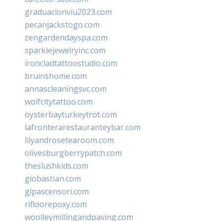
graduacionviu2023.com
pecanjackstogo.com
zengardendayspa.com
sparklejewelryinc.com
ironcladtattoostudio.com
bruinshome.com
annascleaningsvc.com
wolfcitytattoo.com
oysterbayturkeytrot.com
lafronterarestauranteybar.com
lilyandrosetearoom.com
olivesburgberrypatch.com
theslushkids.com
giobastian.com
glpascensori.com
rifloorepoxy.com
woolleymillingandpaving.com