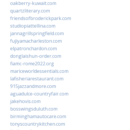
oakberry-kuwait.com
quartzliterary.com
friendsofbroderickpark.com
studiopiattellina.com
jannagrillspringfield.com
fujiyamacharleston.com
elpatronchardon.com
donglaishun-order.com
fiamc-rome2022.org
mariceworldessentials.com
lafisheriarestaurant.com
915jazzandmore.com
aguadulce-countryfair.com
jakehovis.com
bosswingsduluth.com
birminghamautocare.com
tonyscountrykitchen.com