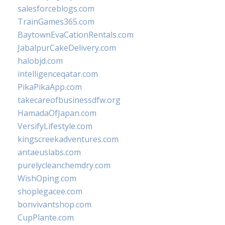
salesforceblogs.com
TrainGames365.com
BaytownEvaCationRentals.com
JabalpurCakeDelivery.com
halobjd.com
intelligenceqatar.com
PikaPikaApp.com
takecareofbusinessdfw.org
HamadaOfJapan.com
VersifyLifestyle.com
kingscreekadventures.com
antaeuslabs.com
purelycleanchemdry.com
WishOping.com
shoplegacee.com
bonvivantshop.com
CupPlante.com