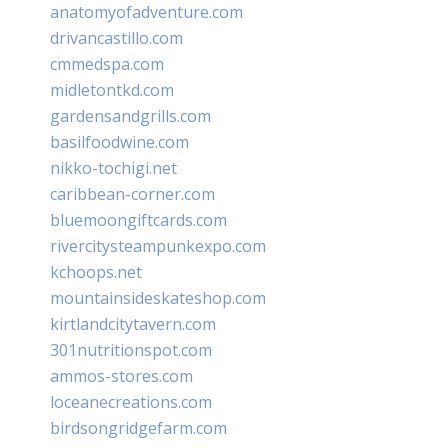
anatomyofadventure.com
drivancastillo.com
cmmedspa.com
midletontkd.com
gardensandgrills.com
basilfoodwine.com
nikko-tochigi.net
caribbean-corner.com
bluemoongiftcards.com
rivercitysteampunkexpo.com
kchoops.net
mountainsideskateshop.com
kirtlandcitytavern.com
301nutritionspot.com
ammos-stores.com
loceanecreations.com
birdsongridgefarm.com