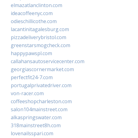
elmazatlanclinton.com
ideacoffeenyc.com
odieschillicothe.com
lacantinitagalesburg.com
pizzadeliverybristol.com
greenstarsmogcheck.com
happypawspl.com
callahansautoservicecenter.com
georgiascornermarket.com
perfectfit24-7.com
portugalprivatedriver.com
von-racer.com
coffeeshopcharleston.com
salon104mainstreet.com
alkaspringswater.com
318mainstreet8h.com
lovenailsspari.com