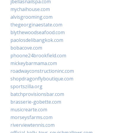
jbellasnailspa.com
mychaihouse.com
alvisgrooming.com
thegeorginaestate.com
blythewoodseafood.com
paolosdelibangkok.com
bobacove.com
phoone24brookfield.com
mickeybarmama.com
roadwayconstructioninc.com
shopdragonflyboutique.com
sportszilla.org
batchprovisionsbar.com
brasserie-gobette.com
musicrearte.com
morseysfarms.com
riverviewtennis.com
official-kelly-toys-squishmallows.com