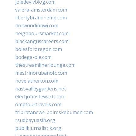
joiedevivblog.com
valera-amsterdam.com
libertybrandhemp.com
norwoodinnwi.com
neighboursmarket.com
blackanguscareers.com
bolesfororegon.com
bodega-ole.com
thestreamlinerlounge.com
mestrinorubanofc.com
novelatherton.com
nassvalleygardens.net
electjohnstewart.com
omptourtravels.com
tribratanews-polreskebumen.com
rsudbayuasih.org
publikjurnalistik.org
juneteenthapparel.net