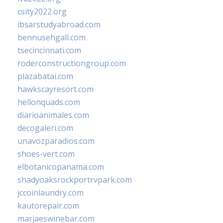
csity2022.org
ibsarstudyabroad.com
bennusehgall.com
tsecincinnati.com
roderconstructiongroup.com
plazabatai.com
hawkscayresort.com
hellonquads.com
diarioanimales.com
decogaleri.com
unavozparadios.com
shoes-vert.com
elbotanicopanama.com
shadyoaksrockportrvpark.com
jccoinlaundry.com
kautorepair.com
marjaeswinebar.com