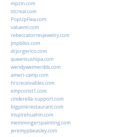
mpzin.com
stcreal.com
PopUpFlea.com
valueml.com
rebeccatorresjewelry.com
jmpbliss.com
drjorgerico.com
queensushipa.com
wendyweimerdds.com
ameri-camp.com
hrsreceivables.com
empconst1.com
cinderella-support.com
bigpinkrestaurant.com
inspirehuahin.com
memmingerspainting.com
jeremypbeasley.com