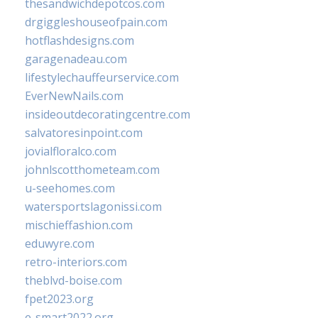
thesandwichdepotcos.com
drgiggleshouseofpain.com
hotflashdesigns.com
garagenadeau.com
lifestylechauffeurservice.com
EverNewNails.com
insideoutdecoratingcentre.com
salvatoresinpoint.com
jovialfloralco.com
johnlscotthometeam.com
u-seehomes.com
watersportslagonissi.com
mischieffashion.com
eduwyre.com
retro-interiors.com
theblvd-boise.com
fpet2023.org
e-smart2022.org