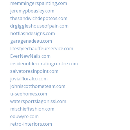
memmingerspainting.com
jeremypbeasley.com
thesandwichdepotcos.com
drgiggleshouseofpain.com
hotflashdesigns.com
garagenadeau.com
lifestylechauffeurservice.com
EverNewNails.com
insideoutdecoratingcentre.com
salvatoresinpoint.com
jovialfloralco.com
johnlscotthometeam.com
u-seehomes.com
watersportslagonissi.com
mischieffashion.com
eduwyre.com
retro-interiors.com