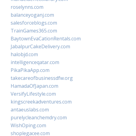
roselynns.com
balanceyoganj.com
salesforceblogs.com
TrainGames365.com
BaytownEvaCationRentals.com
JabalpurCakeDelivery.com
halobjd.com
intelligenceqatar.com
PikaPikaApp.com
takecareofbusinessdfw.org
HamadaOfJapan.com
VersifyLifestyle.com
kingscreekadventures.com
antaeuslabs.com
purelycleanchemdry.com
WishOping.com
shoplegacee.com