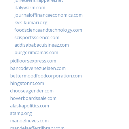
italywarm.com
journaloffinanceeconomics.com
kvk-kumari.org
foodscienceandtechnology.com
scisportsscience.com
addisababacuisineaz.com
burgerimcamas.com
pidfloorsexpress.com
bancodevenezuelaen.com
bettermoodfoodcorporation.com
hingstonnt.com
chooseagender.com
hoverboardssale.com
alaskapolitics.com
stsmp.org
manoelneves.com
mandelaeffectlibrary.com