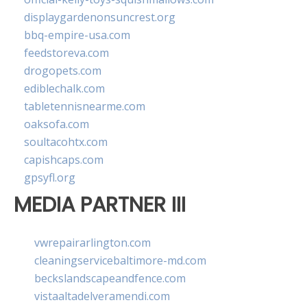
displaygardenonsuncrest.org
bbq-empire-usa.com
feedstoreva.com
drogopets.com
ediblechalk.com
tabletennisnearme.com
oaksofa.com
soultacohtx.com
capishcaps.com
gpsyfl.org
MEDIA PARTNER III
vwrepairarlington.com
cleaningservicebaltimore-md.com
beckslandscapeandfence.com
vistaaltadelveramendi.com