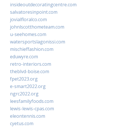
insideoutdecoratingcentre.com
salvatoresinpoint.com
jovialfloralco.com
johnlscotthometeam.com
u-seehomes.com
watersportslagonissi.com
mischieffashion.com
eduwyre.com
retro-interiors.com
theblvd-boise.com
fpet2023.org
e-smart2022.org
ngrc2022.org
leesfamilyfoods.com
lewis-lewis-cpas.com
eleontennis.com
cyetus.com