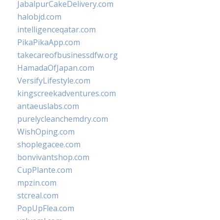
JabalpurCakeDelivery.com
halobjd.com
intelligenceqatar.com
PikaPikaApp.com
takecareofbusinessdfw.org
HamadaOfJapan.com
VersifyLifestyle.com
kingscreekadventures.com
antaeuslabs.com
purelycleanchemdry.com
WishOping.com
shoplegacee.com
bonvivantshop.com
CupPlante.com
mpzin.com
stcreal.com
PopUpFlea.com