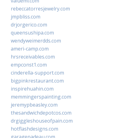
valueml.com
rebeccatorresjewelry.com
jmpbliss.com
drjorgerico.com
queensushipa.com
wendyweimerdds.com
ameri-camp.com
hrsreceivables.com
empconst1.com
cinderella-support.com
bigpinkrestaurant.com
inspirehuahin.com
memmingerspainting.com
jeremypbeasley.com
thesandwichdepotcos.com
drgiggleshouseofpain.com
hotflashdesigns.com
garagenadeau.com