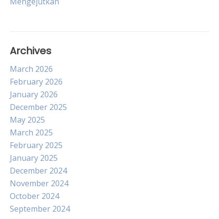
Mengejutkan
Archives
March 2026
February 2026
January 2026
December 2025
May 2025
March 2025
February 2025
January 2025
December 2024
November 2024
October 2024
September 2024