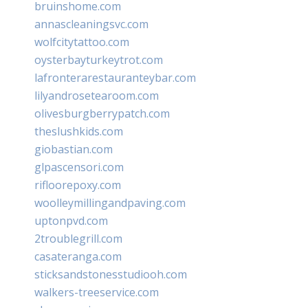
bruinshome.com
annascleaningsvc.com
wolfcitytattoo.com
oysterbayturkeytrot.com
lafronterarestauranteybar.com
lilyandrosetearoom.com
olivesburgberrypatch.com
theslushkids.com
giobastian.com
glpascensori.com
rifloorepoxy.com
woolleymillingandpaving.com
uptonpvd.com
2troublegrill.com
casateranga.com
sticksandstonesstudiooh.com
walkers-treeservice.com