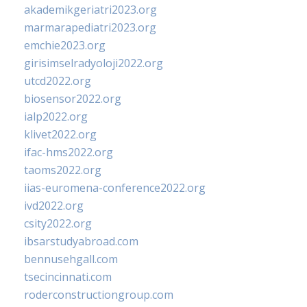
akademikgeriatri2023.org
marmarapediatri2023.org
emchie2023.org
girisimselradyoloji2022.org
utcd2022.org
biosensor2022.org
ialp2022.org
klivet2022.org
ifac-hms2022.org
taoms2022.org
iias-euromena-conference2022.org
ivd2022.org
csity2022.org
ibsarstudyabroad.com
bennusehgall.com
tsecincinnati.com
roderconstructiongroup.com