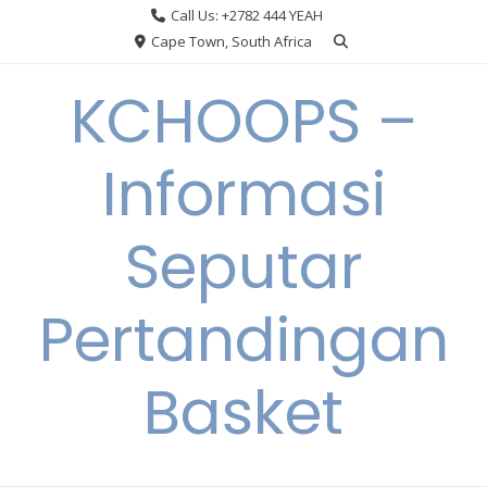
Skip
Call Us: +2782 444 YEAH
to
Cape Town, South Africa
content
KCHOOPS –
Informasi
Seputar
Pertandingan
Basket