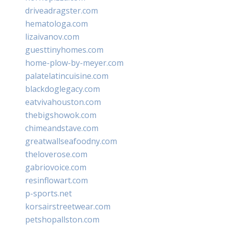
driveadragster.com
hematologa.com
lizaivanov.com
guesttinyhomes.com
home-plow-by-meyer.com
palatelatincuisine.com
blackdoglegacy.com
eatvivahouston.com
thebigshowok.com
chimeandstave.com
greatwallseafoodny.com
theloverose.com
gabriovoice.com
resinflowart.com
p-sports.net
korsairstreetwear.com
petshopallston.com