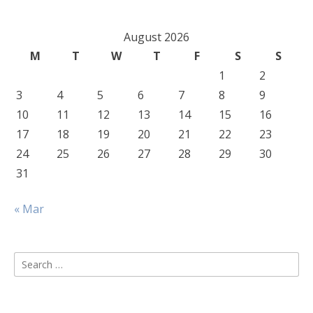
August 2026
M
T
W
T
F
S
S
1
2
3
4
5
6
7
8
9
10
11
12
13
14
15
16
17
18
19
20
21
22
23
24
25
26
27
28
29
30
31
« Mar
Search
for: