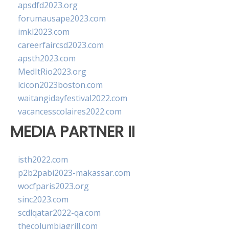
apsdfd2023.org
forumausape2023.com
imkl2023.com
careerfaircsd2023.com
apsth2023.com
MedItRio2023.org
lcicon2023boston.com
waitangidayfestival2022.com
vacancesscolaires2022.com
MEDIA PARTNER II
isth2022.com
p2b2pabi2023-makassar.com
wocfparis2023.org
sinc2023.com
scdlqatar2022-qa.com
thecolumbiagrill.com