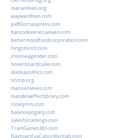
catfriends-bg.org
marianlives.org
waywardtees.com
pidfloorsexpress.com
bancodevenezuelaen.com
bettermoodfoodcorporation.com
hingstonnt.com
chooseagender.com
hoverboardssale.com
alaskapolitics.com
stsmp.org
manoelneves.com
mandelaeffectlibrary.com
roselynns.com
balanceyoganj.com
salesforceblogs.com
TrainGames365.com
BaytownEvaCationRentals.com