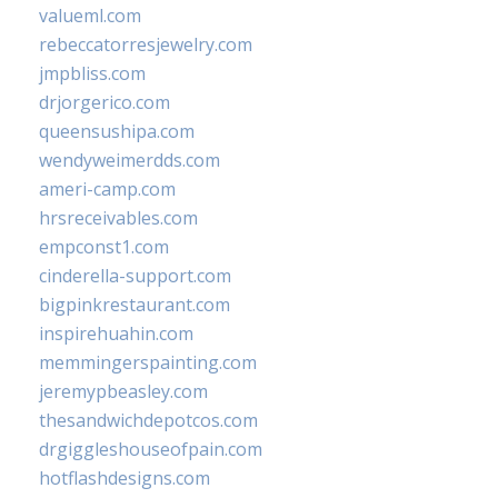
valueml.com
rebeccatorresjewelry.com
jmpbliss.com
drjorgerico.com
queensushipa.com
wendyweimerdds.com
ameri-camp.com
hrsreceivables.com
empconst1.com
cinderella-support.com
bigpinkrestaurant.com
inspirehuahin.com
memmingerspainting.com
jeremypbeasley.com
thesandwichdepotcos.com
drgiggleshouseofpain.com
hotflashdesigns.com