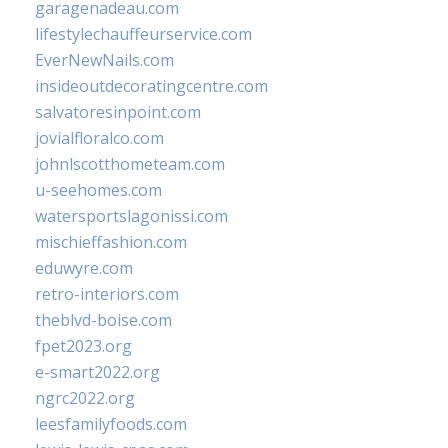
garagenadeau.com
lifestylechauffeurservice.com
EverNewNails.com
insideoutdecoratingcentre.com
salvatoresinpoint.com
jovialfloralco.com
johnlscotthometeam.com
u-seehomes.com
watersportslagonissi.com
mischieffashion.com
eduwyre.com
retro-interiors.com
theblvd-boise.com
fpet2023.org
e-smart2022.org
ngrc2022.org
leesfamilyfoods.com