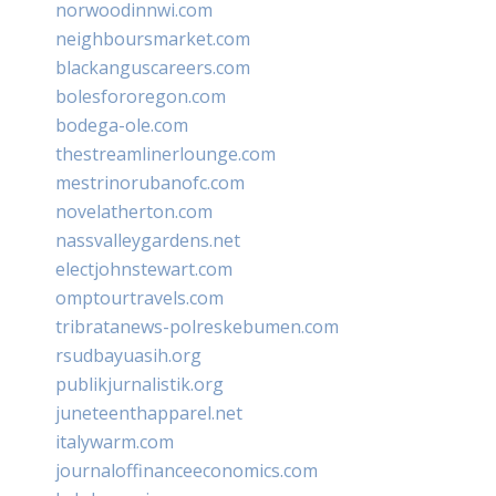
norwoodinnwi.com
neighboursmarket.com
blackanguscareers.com
bolesfororegon.com
bodega-ole.com
thestreamlinerlounge.com
mestrinorubanofc.com
novelatherton.com
nassvalleygardens.net
electjohnstewart.com
omptourtravels.com
tribratanews-polreskebumen.com
rsudbayuasih.org
publikjurnalistik.org
juneteenthapparel.net
italywarm.com
journaloffinanceeconomics.com