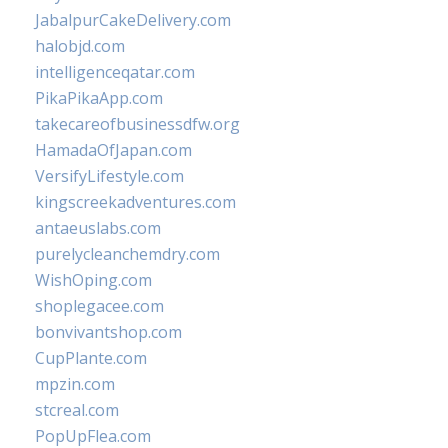
JabalpurCakeDelivery.com
halobjd.com
intelligenceqatar.com
PikaPikaApp.com
takecareofbusinessdfw.org
HamadaOfJapan.com
VersifyLifestyle.com
kingscreekadventures.com
antaeuslabs.com
purelycleanchemdry.com
WishOping.com
shoplegacee.com
bonvivantshop.com
CupPlante.com
mpzin.com
stcreal.com
PopUpFlea.com