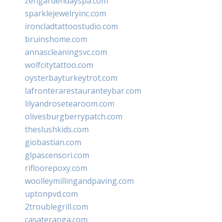
zengardendayspa.com
sparklejewelryinc.com
ironcladtattoostudio.com
bruinshome.com
annascleaningsvc.com
wolfcitytattoo.com
oysterbayturkeytrot.com
lafronterarestauranteybar.com
lilyandrosetearoom.com
olivesburgberrypatch.com
theslushkids.com
giobastian.com
glpascensori.com
rifloorepoxy.com
woolleymillingandpaving.com
uptonpvd.com
2troublegrill.com
casateranga.com