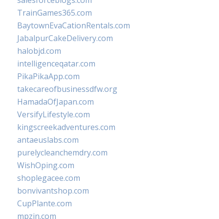
TrainGames365.com
BaytownEvaCationRentals.com
JabalpurCakeDelivery.com
halobjd.com
intelligenceqatar.com
PikaPikaApp.com
takecareofbusinessdfw.org
HamadaOfJapan.com
VersifyLifestyle.com
kingscreekadventures.com
antaeuslabs.com
purelycleanchemdry.com
WishOping.com
shoplegacee.com
bonvivantshop.com
CupPlante.com
mpzin.com