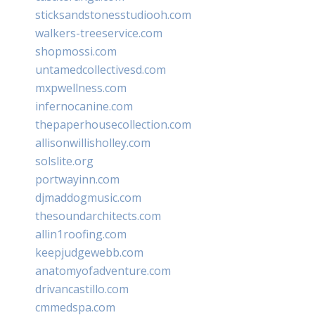
sticksandstonesstudiooh.com
walkers-treeservice.com
shopmossi.com
untamedcollectivesd.com
mxpwellness.com
infernocanine.com
thepaperhousecollection.com
allisonwillisholley.com
solslite.org
portwayinn.com
djmaddogmusic.com
thesoundarchitects.com
allin1roofing.com
keepjudgewebb.com
anatomyofadventure.com
drivancastillo.com
cmmedspa.com