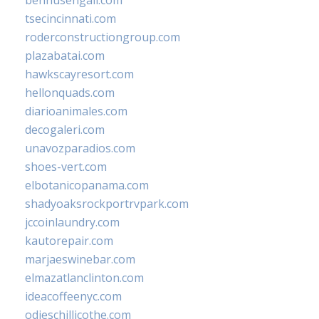
bennusehgall.com
tsecincinnati.com
roderconstructiongroup.com
plazabatai.com
hawkscayresort.com
hellonquads.com
diarioanimales.com
decogaleri.com
unavozparadios.com
shoes-vert.com
elbotanicopanama.com
shadyoaksrockportrvpark.com
jccoinlaundry.com
kautorepair.com
marjaeswinebar.com
elmazatlanclinton.com
ideacoffeenyc.com
odieschillicothe.com