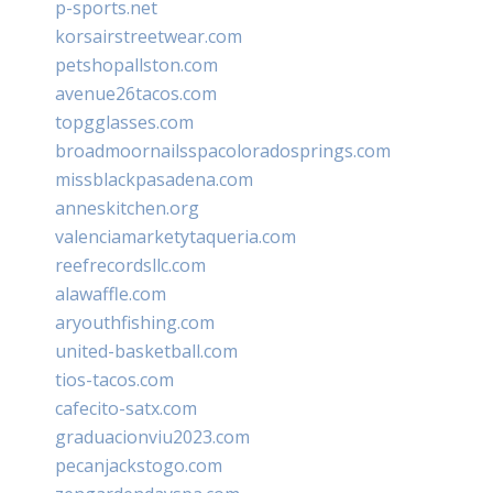
p-sports.net
korsairstreetwear.com
petshopallston.com
avenue26tacos.com
topgglasses.com
broadmoornailsspacoloradosprings.com
missblackpasadena.com
anneskitchen.org
valenciamarketytaqueria.com
reefrecordsllc.com
alawaffle.com
aryouthfishing.com
united-basketball.com
tios-tacos.com
cafecito-satx.com
graduacionviu2023.com
pecanjackstogo.com