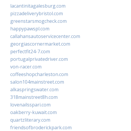
lacantinitagalesburg.com
pizzadeliverybristol.com
greenstarsmogcheck.com
happypawspl.com
callahansautoservicecenter.com
georgiascornermarket.com
perfectfit24-7.com
portugalprivatedriver.com
von-racer.com
coffeeshopcharleston.com
salon104mainstreet.com
alkaspringswater.com
318mainstreet8h.com
lovenailsspari.com
oakberry-kuwait.com
quartzliterary.com
friendsofbroderickpark.com