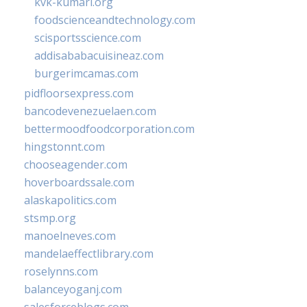
kvk-kumari.org
foodscienceandtechnology.com
scisportsscience.com
addisababacuisineaz.com
burgerimcamas.com
pidfloorsexpress.com
bancodevenezuelaen.com
bettermoodfoodcorporation.com
hingstonnt.com
chooseagender.com
hoverboardssale.com
alaskapolitics.com
stsmp.org
manoelneves.com
mandelaeffectlibrary.com
roselynns.com
balanceyoganj.com
salesforceblogs.com