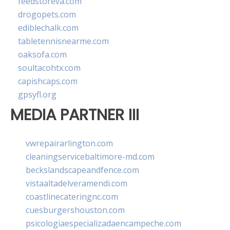
feedstoreva.com
drogopets.com
ediblechalk.com
tabletennisnearme.com
oaksofa.com
soultacohtx.com
capishcaps.com
gpsyfl.org
MEDIA PARTNER III
vwrepairarlington.com
cleaningservicebaltimore-md.com
beckslandscapeandfence.com
vistaaltadelveramendi.com
coastlinecateringnc.com
cuesburgershouston.com
psicologiaespecializadaencampeche.com