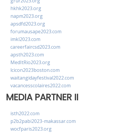
grur2023.org
hkhk2023.org
napm2023.org
apsdfd2023.org
forumausape2023.com
imkl2023.com
careerfaircsd2023.com
apsth2023.com
MedItRio2023.org
lcicon2023boston.com
waitangidayfestival2022.com
vacancesscolaires2022.com
MEDIA PARTNER II
isth2022.com
p2b2pabi2023-makassar.com
wocfparis2023.org