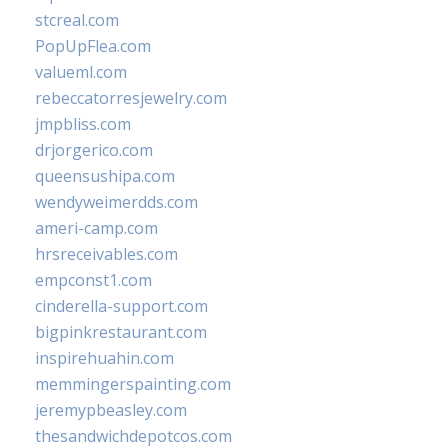
stcreal.com
PopUpFlea.com
valueml.com
rebeccatorresjewelry.com
jmpbliss.com
drjorgerico.com
queensushipa.com
wendyweimerdds.com
ameri-camp.com
hrsreceivables.com
empconst1.com
cinderella-support.com
bigpinkrestaurant.com
inspirehuahin.com
memmingerspainting.com
jeremypbeasley.com
thesandwichdepotcos.com