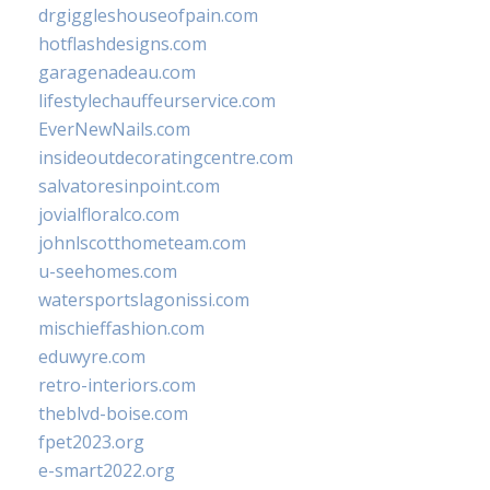
drgiggleshouseofpain.com
hotflashdesigns.com
garagenadeau.com
lifestylechauffeurservice.com
EverNewNails.com
insideoutdecoratingcentre.com
salvatoresinpoint.com
jovialfloralco.com
johnlscotthometeam.com
u-seehomes.com
watersportslagonissi.com
mischieffashion.com
eduwyre.com
retro-interiors.com
theblvd-boise.com
fpet2023.org
e-smart2022.org