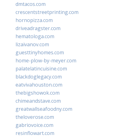
dmtacos.com
crescentstreetprinting.com
hornopizza.com
driveadragster.com
hematologa.com
lizaivanov.com
guesttinyhomes.com
home-plow-by-meyer.com
palatelatincuisine.com
blackdoglegacy.com
eatvivahouston.com
thebigshowok.com
chimeandstave.com
greatwallseafoodny.com
theloverose.com
gabriovoice.com
resinflowart.com