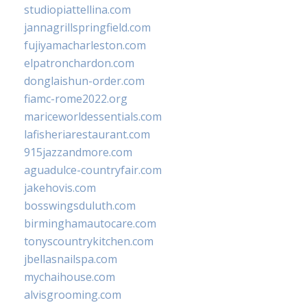
studiopiattellina.com
jannagrillspringfield.com
fujiyamacharleston.com
elpatronchardon.com
donglaishun-order.com
fiamc-rome2022.org
mariceworldessentials.com
lafisheriarestaurant.com
915jazzandmore.com
aguadulce-countryfair.com
jakehovis.com
bosswingsduluth.com
birminghamautocare.com
tonyscountrykitchen.com
jbellasnailspa.com
mychaihouse.com
alvisgrooming.com