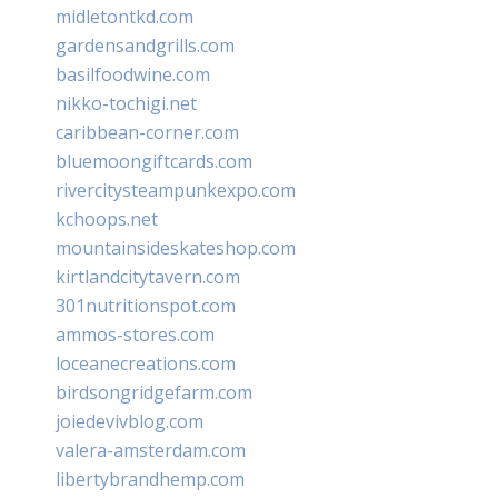
midletontkd.com
gardensandgrills.com
basilfoodwine.com
nikko-tochigi.net
caribbean-corner.com
bluemoongiftcards.com
rivercitysteampunkexpo.com
kchoops.net
mountainsideskateshop.com
kirtlandcitytavern.com
301nutritionspot.com
ammos-stores.com
loceanecreations.com
birdsongridgefarm.com
joiedevivblog.com
valera-amsterdam.com
libertybrandhemp.com