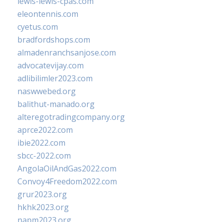
lewis-lewis-cpas.com
eleontennis.com
cyetus.com
bradfordshops.com
almadenranchsanjose.com
advocatevijay.com
adlibilimler2023.com
naswwebed.org
balithut-manado.org
alteregotradingcompany.org
aprce2022.com
ibie2022.com
sbcc-2022.com
AngolaOilAndGas2022.com
Convoy4Freedom2022.com
grur2023.org
hkhk2023.org
napm2023.org