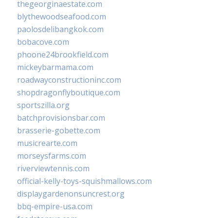
thegeorginaestate.com
blythewoodseafood.com
paolosdelibangkok.com
bobacove.com
phoone24brookfield.com
mickeybarmama.com
roadwayconstructioninc.com
shopdragonflyboutique.com
sportszilla.org
batchprovisionsbar.com
brasserie-gobette.com
musicrearte.com
morseysfarms.com
riverviewtennis.com
official-kelly-toys-squishmallows.com
displaygardenonsuncrest.org
bbq-empire-usa.com