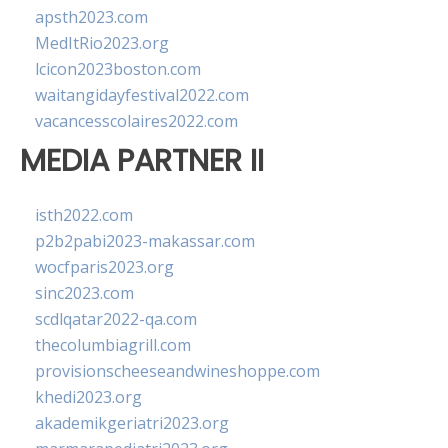
apsth2023.com
MedItRio2023.org
lcicon2023boston.com
waitangidayfestival2022.com
vacancesscolaires2022.com
MEDIA PARTNER II
isth2022.com
p2b2pabi2023-makassar.com
wocfparis2023.org
sinc2023.com
scdlqatar2022-qa.com
thecolumbiagrill.com
provisionscheeseandwineshoppe.com
khedi2023.org
akademikgeriatri2023.org