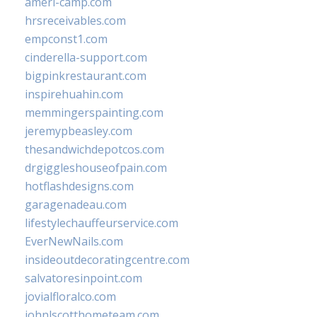
ameri-camp.com
hrsreceivables.com
empconst1.com
cinderella-support.com
bigpinkrestaurant.com
inspirehuahin.com
memmingerspainting.com
jeremypbeasley.com
thesandwichdepotcos.com
drgiggleshouseofpain.com
hotflashdesigns.com
garagenadeau.com
lifestylechauffeurservice.com
EverNewNails.com
insideoutdecoratingcentre.com
salvatoresinpoint.com
jovialfloralco.com
johnlscotthometeam.com