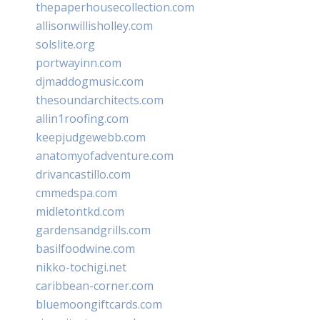
thepaperhousecollection.com
allisonwillisholley.com
solslite.org
portwayinn.com
djmaddogmusic.com
thesoundarchitects.com
allin1roofing.com
keepjudgewebb.com
anatomyofadventure.com
drivancastillo.com
cmmedspa.com
midletontkd.com
gardensandgrills.com
basilfoodwine.com
nikko-tochigi.net
caribbean-corner.com
bluemoongiftcards.com