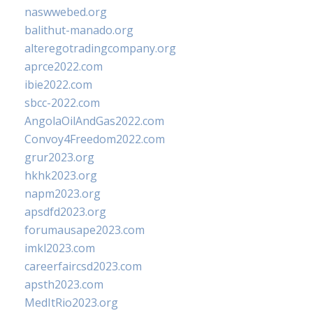
naswwebed.org
balithut-manado.org
alteregotradingcompany.org
aprce2022.com
ibie2022.com
sbcc-2022.com
AngolaOilAndGas2022.com
Convoy4Freedom2022.com
grur2023.org
hkhk2023.org
napm2023.org
apsdfd2023.org
forumausape2023.com
imkl2023.com
careerfaircsd2023.com
apsth2023.com
MedItRio2023.org