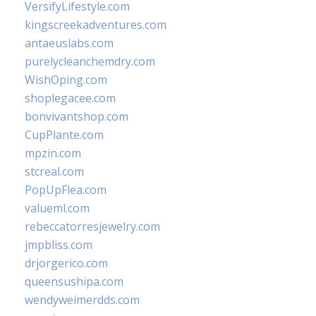
VersifyLifestyle.com
kingscreekadventures.com
antaeuslabs.com
purelycleanchemdry.com
WishOping.com
shoplegacee.com
bonvivantshop.com
CupPlante.com
mpzin.com
stcreal.com
PopUpFlea.com
valueml.com
rebeccatorresjewelry.com
jmpbliss.com
drjorgerico.com
queensushipa.com
wendyweimerdds.com