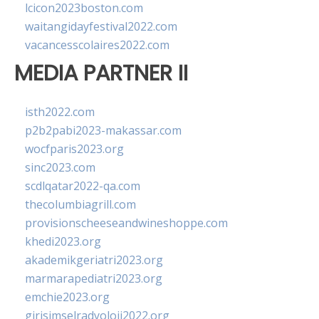
lcicon2023boston.com
waitangidayfestival2022.com
vacancesscolaires2022.com
MEDIA PARTNER II
isth2022.com
p2b2pabi2023-makassar.com
wocfparis2023.org
sinc2023.com
scdlqatar2022-qa.com
thecolumbiagrill.com
provisionscheeseandwineshoppe.com
khedi2023.org
akademikgeriatri2023.org
marmarapediatri2023.org
emchie2023.org
girisimselradyoloji2022.org