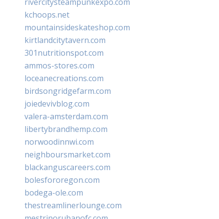
rivercitysteampunkexpo.com
kchoops.net
mountainsideskateshop.com
kirtlandcitytavern.com
301nutritionspot.com
ammos-stores.com
loceanecreations.com
birdsongridgefarm.com
joiedevivblog.com
valera-amsterdam.com
libertybrandhemp.com
norwoodinnwi.com
neighboursmarket.com
blackanguscareers.com
bolesfororegon.com
bodega-ole.com
thestreamlinerlounge.com
mestrinorubanofc.com