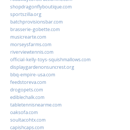
shopdragonflyboutique.com
sportszilla.org
batchprovisionsbar.com
brasserie-gobette.com
musicrearte.com
morseysfarms.com
riverviewtennis.com
official-kelly-toys-squishmallows.com
displaygardenonsuncrest.org
bbq-empire-usa.com
feedstoreva.com
drogopets.com
ediblechalk.com
tabletennisnearme.com
oaksofa.com
soultacohtx.com
capishcaps.com