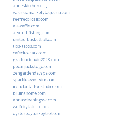
anneskitchen.org
valenciamarketytaqueria.com
reefrecordsllc.com
alawaffle.com
aryouthfishing.com
united-basketball.com
tios-tacos.com
cafecito-satx.com
graduacionviu2023.com
pecanjackstogo.com
zengardendayspa.com
sparklejewelryinc.com
ironcladtattoostudio.com
bruinshome.com
annascleaningsvc.com
wolfcitytattoo.com
oysterbayturkeytrot.com