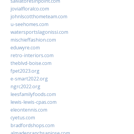
salvatoresinpoint.com
jovialfloralco.com
johnlscotthometeam.com
u-seehomes.com
watersportslagonissi.com
mischieffashion.com
eduwyre.com
retro-interiors.com
theblvd-boise.com
fpet2023.org
e-smart2022.org
ngrc2022.org
leesfamilyfoods.com
lewis-lewis-cpas.com
eleontennis.com
cyetus.com
bradfordshops.com
almadenranchsanjose.com