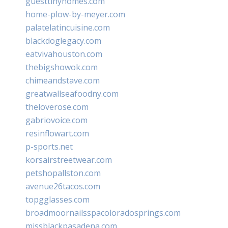
guesttinyhomes.com
home-plow-by-meyer.com
palatelatincuisine.com
blackdoglegacy.com
eatvivahouston.com
thebigshowok.com
chimeandstave.com
greatwallseafoodny.com
theloverose.com
gabriovoice.com
resinflowart.com
p-sports.net
korsairstreetwear.com
petshopallston.com
avenue26tacos.com
topgglasses.com
broadmoornailsspacoloradosprings.com
missblackpasadena.com