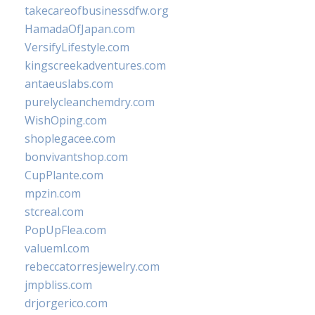
takecareofbusinessdfw.org
HamadaOfJapan.com
VersifyLifestyle.com
kingscreekadventures.com
antaeuslabs.com
purelycleanchemdry.com
WishOping.com
shoplegacee.com
bonvivantshop.com
CupPlante.com
mpzin.com
stcreal.com
PopUpFlea.com
valueml.com
rebeccatorresjewelry.com
jmpbliss.com
drjorgerico.com