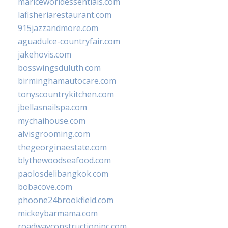
mariceworldessentials.com
lafisheriarestaurant.com
915jazzandmore.com
aguadulce-countryfair.com
jakehovis.com
bosswingsduluth.com
birminghamautocare.com
tonyscountrykitchen.com
jbellasnailspa.com
mychaihouse.com
alvisgrooming.com
thegeorginaestate.com
blythewoodseafood.com
paolosdelibangkok.com
bobacove.com
phoone24brookfield.com
mickeybarmama.com
roadwayconstructioninc.com