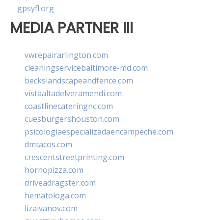
gpsyfl.org
MEDIA PARTNER III
vwrepairarlington.com
cleaningservicebaltimore-md.com
beckslandscapeandfence.com
vistaaltadelveramendi.com
coastlinecateringnc.com
cuesburgershouston.com
psicologiaespecializadaencampeche.com
dmtacos.com
crescentstreetprinting.com
hornopizza.com
driveadragster.com
hematologa.com
lizaivanov.com