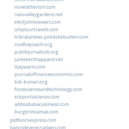
novelatherton.com
nassvalleygardens.net
electjohnstewart.com
omptourtravels.com
tribratanews-polreskebumen.com
rsudbayuasih.org
publikjurnalistik.org
juneteenthapparel.net
italywarm.com
journaloffinanceeconomics.com
kvk-kumari.org
foodscienceandtechnology.com
scisportsscience.com
addisababacuisineaz.com
burgerimcamas.com
pidfloorsexpress.com
bancodevenezuelaen.com