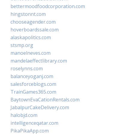
bettermoodfoodcorporation.com
hingstonnt.com
chooseagender.com
hoverboardssale.com
alaskapolitics.com
stsmp.org
manoelneves.com
mandelaeffectlibrary.com
roselynns.com
balanceyoganj.com
salesforceblogs.com
TrainGames365.com
BaytownEvaCationRentals.com
JabalpurCakeDelivery.com
halobjd.com
intelligenceqatar.com
PikaPikaApp.com