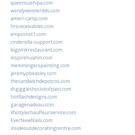
queensushipa.com
wendyweimerdds.com
ameri-camp.com
hrsreceivables.com
empconst1.com
cinderella-support.com
bigpinkrestaurant.com
inspirehuahin.com
memmingerspainting.com
jeremypbeasley.com
thesandwichdepotcos.com
drgiggleshouseofpain.com
hotflashdesigns.com
garagenadeau.com
lifestylechauffeurservice.com
EverNewNails.com
insideoutdecoratingcentre.com