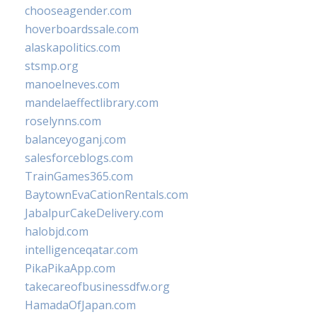
chooseagender.com
hoverboardssale.com
alaskapolitics.com
stsmp.org
manoelneves.com
mandelaeffectlibrary.com
roselynns.com
balanceyoganj.com
salesforceblogs.com
TrainGames365.com
BaytownEvaCationRentals.com
JabalpurCakeDelivery.com
halobjd.com
intelligenceqatar.com
PikaPikaApp.com
takecareofbusinessdfw.org
HamadaOfJapan.com