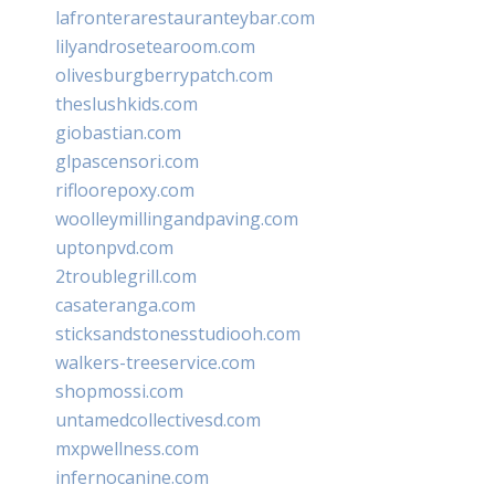
lafronterarestauranteybar.com
lilyandrosetearoom.com
olivesburgberrypatch.com
theslushkids.com
giobastian.com
glpascensori.com
rifloorepoxy.com
woolleymillingandpaving.com
uptonpvd.com
2troublegrill.com
casateranga.com
sticksandstonesstudiooh.com
walkers-treeservice.com
shopmossi.com
untamedcollectivesd.com
mxpwellness.com
infernocanine.com