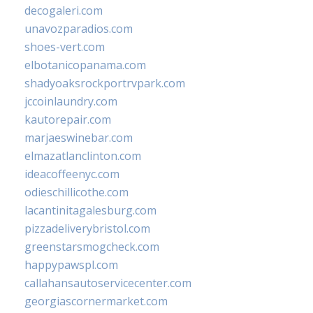
decogaleri.com
unavozparadios.com
shoes-vert.com
elbotanicopanama.com
shadyoaksrockportrvpark.com
jccoinlaundry.com
kautorepair.com
marjaeswinebar.com
elmazatlanclinton.com
ideacoffeenyc.com
odieschillicothe.com
lacantinitagalesburg.com
pizzadeliverybristol.com
greenstarsmogcheck.com
happypawspl.com
callahansautoservicecenter.com
georgiascornermarket.com