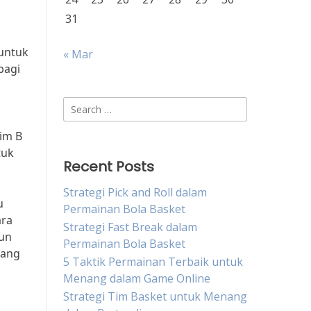
31
untuk
« Mar
bagi
Search
for:
Tim B
tuk
Recent Posts
Strategi Pick and Roll dalam
u
Permainan Bola Basket
ara
Strategi Fast Break dalam
pun
Permainan Bola Basket
yang
5 Taktik Permainan Terbaik untuk
Menang dalam Game Online
Strategi Tim Basket untuk Menang