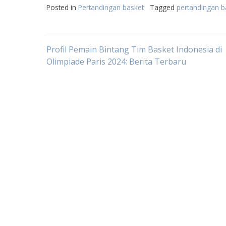
Posted in
Pertandingan basket
Tagged
pertandingan ba
Post
Profil Pemain Bintang Tim Basket Indonesia di
Olimpiade Paris 2024: Berita Terbaru
navigation