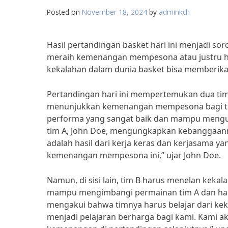
Posted on
November 18, 2024
by
adminkch
Hasil pertandingan basket hari ini menjadi sor
meraih kemenangan mempesona atau justru h
kekalahan dalam dunia basket bisa memberik
Pertandingan hari ini mempertemukan dua tim k
menunjukkan kemenangan mempesona bagi tim 
performa yang sangat baik dan mampu menguas
tim A, John Doe, mengungkapkan kebanggaann
adalah hasil dari kerja keras dan kerjasama y
kemenangan mempesona ini,” ujar John Doe.
Namun, di sisi lain, tim B harus menelan keka
mampu mengimbangi permainan tim A dan harus
mengakui bahwa timnya harus belajar dari kek
menjadi pelajaran berharga bagi kami. Kami ak