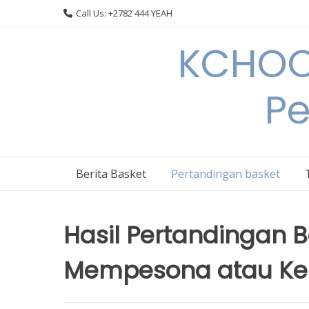
Skip
Call Us: +2782 444 YEAH
to
content
KCHOOP
Pe
Berita Basket
Pertandingan basket
Hasil Pertandingan 
Mempesona atau Ke