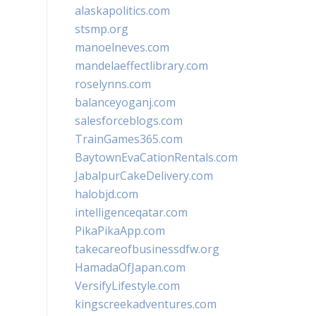
alaskapolitics.com
stsmp.org
manoelneves.com
mandelaeffectlibrary.com
roselynns.com
balanceyoganj.com
salesforceblogs.com
TrainGames365.com
BaytownEvaCationRentals.com
JabalpurCakeDelivery.com
halobjd.com
intelligenceqatar.com
PikaPikaApp.com
takecareofbusinessdfw.org
HamadaOfJapan.com
VersifyLifestyle.com
kingscreekadventures.com