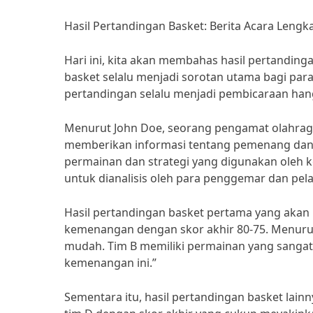
Hasil Pertandingan Basket: Berita Acara Lengk
Hari ini, kita akan membahas hasil pertanding
basket selalu menjadi sorotan utama bagi para
pertandingan selalu menjadi pembicaraan hanga
Menurut John Doe, seorang pengamat olahraga
memberikan informasi tentang pemenang dan 
permainan dan strategi yang digunakan oleh ke
untuk dianalisis oleh para penggemar dan pela
Hasil pertandingan basket pertama yang akan k
kemenangan dengan skor akhir 80-75. Menurut
mudah. Tim B memiliki permainan yang sangat
kemenangan ini.”
Sementara itu, hasil pertandingan basket lain