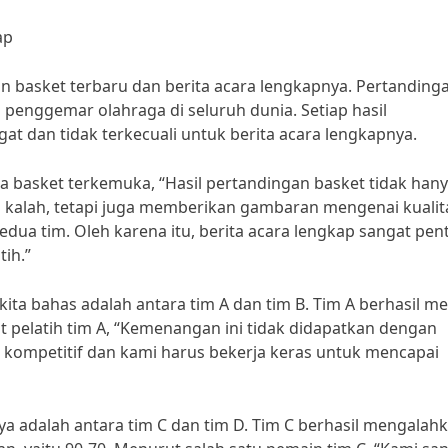
ap
an basket terbaru dan berita acara lengkapnya. Pertanding
 penggemar olahraga di seluruh dunia. Setiap hasil
t dan tidak terkecuali untuk berita acara lengkapnya.
 basket terkemuka, “Hasil pertandingan basket tidak han
kalah, tetapi juga memberikan gambaran mengenai kualit
dua tim. Oleh karena itu, berita acara lengkap sangat pen
tih.”
ita bahas adalah antara tim A dan tim B. Tim A berhasil me
 pelatih tim A, “Kemenangan ini tidak didapatkan dengan
 kompetitif dan kami harus bekerja keras untuk mencapai
nya adalah antara tim C dan tim D. Tim C berhasil mengalah