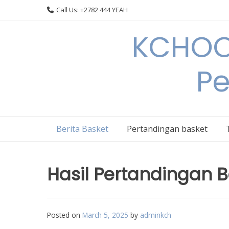
Skip
Call Us: +2782 444 YEAH
to
content
KCHOOP
Pe
Berita Basket
Pertandingan basket
Hasil Pertandingan B
Posted on
March 5, 2025
by
adminkch