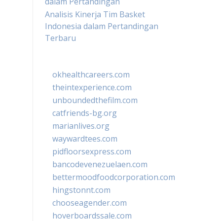
dalam Pertandingan
Analisis Kinerja Tim Basket
Indonesia dalam Pertandingan
Terbaru
okhealthcareers.com
theintexperience.com
unboundedthefilm.com
catfriends-bg.org
marianlives.org
waywardtees.com
pidfloorsexpress.com
bancodevenezuelaen.com
bettermoodfoodcorporation.com
hingstonnt.com
chooseagender.com
hoverboardssale.com