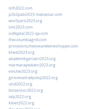
isth2022.com
p2b2pabi2023-makassar.com
wocfparis2023.org
sinc2023.com
scdlqatar2022-qa.com
thecolumbiagrill.com
provisionscheeseandwineshoppe.com
khedi2023.org
akademikgeriatri2023.org
marmarapediatri2023.org
emchie2023.org
girisimselradyoloji2022.org
utcd2022.org
biosensor2022.org
ialp2022.org
klivet2022.org