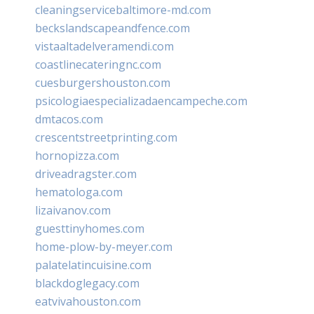
cleaningservicebaltimore-md.com
beckslandscapeandfence.com
vistaaltadelveramendi.com
coastlinecateringnc.com
cuesburgershouston.com
psicologiaespecializadaencampeche.com
dmtacos.com
crescentstreetprinting.com
hornopizza.com
driveadragster.com
hematologa.com
lizaivanov.com
guesttinyhomes.com
home-plow-by-meyer.com
palatelatincuisine.com
blackdoglegacy.com
eatvivahouston.com