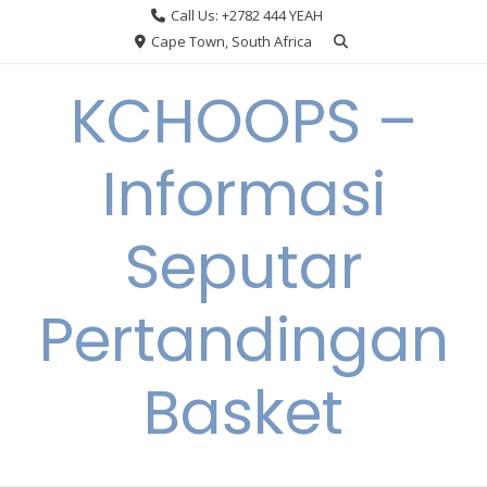
Skip
Call Us: +2782 444 YEAH
to
Cape Town, South Africa
content
KCHOOPS –
Informasi
Seputar
Pertandingan
Basket