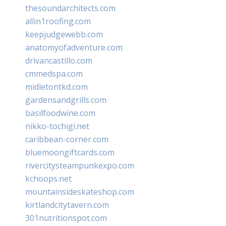
thesoundarchitects.com
allin1roofing.com
keepjudgewebb.com
anatomyofadventure.com
drivancastillo.com
cmmedspa.com
midletontkd.com
gardensandgrills.com
basilfoodwine.com
nikko-tochigi.net
caribbean-corner.com
bluemoongiftcards.com
rivercitysteampunkexpo.com
kchoops.net
mountainsideskateshop.com
kirtlandcitytavern.com
301nutritionspot.com