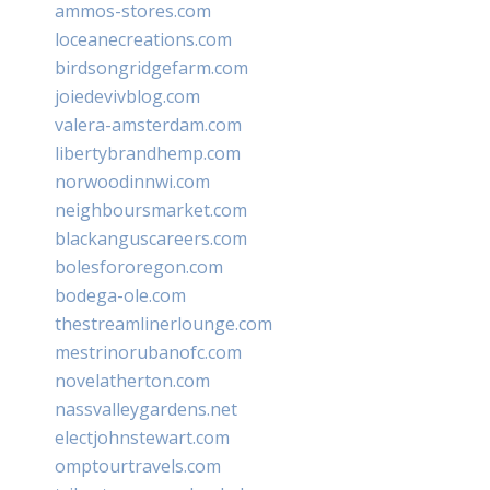
ammos-stores.com
loceanecreations.com
birdsongridgefarm.com
joiedevivblog.com
valera-amsterdam.com
libertybrandhemp.com
norwoodinnwi.com
neighboursmarket.com
blackanguscareers.com
bolesfororegon.com
bodega-ole.com
thestreamlinerlounge.com
mestrinorubanofc.com
novelatherton.com
nassvalleygardens.net
electjohnstewart.com
omptourtravels.com