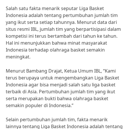
Salah satu fakta menarik seputar Liga Basket
Indonesia adalah tentang pertumbuhan jumlah tim
yang ikut serta setiap tahunnya. Menurut data dari
situs resmi IBL, jumlah tim yang berpartisipasi dalam
kompetisi ini terus bertambah dari tahun ke tahun.
Hal ini menunjukkan bahwa minat masyarakat
Indonesia terhadap olahraga basket semakin
meningkat.
Menurut Bambang Drajat, Ketua Umum IBL, “Kami
terus berupaya untuk mengembangkan Liga Basket
Indonesia agar bisa menjadi salah satu liga basket
terbaik di Asia. Pertumbuhan jumlah tim yang ikut
serta merupakan bukti bahwa olahraga basket
semakin populer di Indonesia.”
Selain pertumbuhan jumlah tim, fakta menarik
lainnya tentang Liga Basket Indonesia adalah tentang