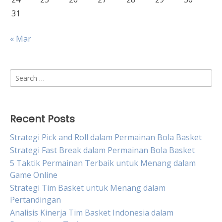
31
« Mar
Search
for:
Recent Posts
Strategi Pick and Roll dalam Permainan Bola Basket
Strategi Fast Break dalam Permainan Bola Basket
5 Taktik Permainan Terbaik untuk Menang dalam
Game Online
Strategi Tim Basket untuk Menang dalam
Pertandingan
Analisis Kinerja Tim Basket Indonesia dalam