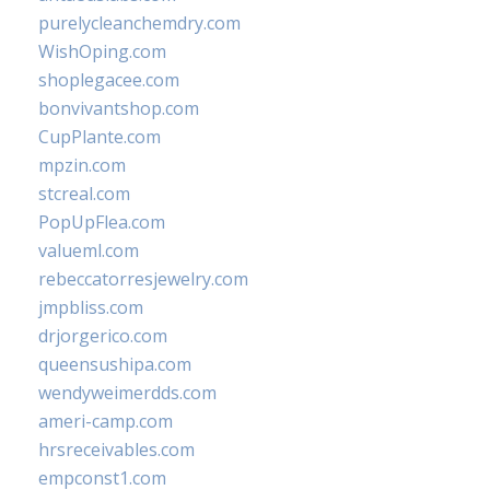
purelycleanchemdry.com
WishOping.com
shoplegacee.com
bonvivantshop.com
CupPlante.com
mpzin.com
stcreal.com
PopUpFlea.com
valueml.com
rebeccatorresjewelry.com
jmpbliss.com
drjorgerico.com
queensushipa.com
wendyweimerdds.com
ameri-camp.com
hrsreceivables.com
empconst1.com