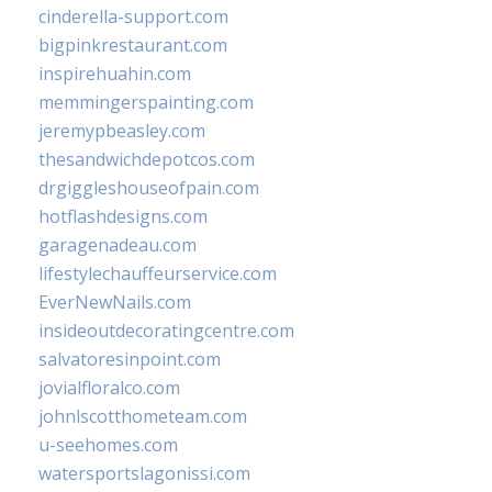
cinderella-support.com
bigpinkrestaurant.com
inspirehuahin.com
memmingerspainting.com
jeremypbeasley.com
thesandwichdepotcos.com
drgiggleshouseofpain.com
hotflashdesigns.com
garagenadeau.com
lifestylechauffeurservice.com
EverNewNails.com
insideoutdecoratingcentre.com
salvatoresinpoint.com
jovialfloralco.com
johnlscotthometeam.com
u-seehomes.com
watersportslagonissi.com