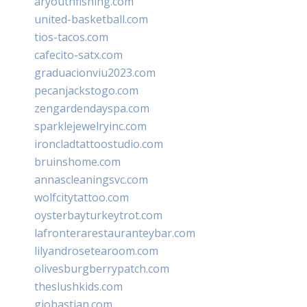
aryouthfishing.com
united-basketball.com
tios-tacos.com
cafecito-satx.com
graduacionviu2023.com
pecanjackstogo.com
zengardendayspa.com
sparklejewelryinc.com
ironcladtattoostudio.com
bruinshome.com
annascleaningsvc.com
wolfcitytattoo.com
oysterbayturkeytrot.com
lafronterarestauranteybar.com
lilyandrosetearoom.com
olivesburgberrypatch.com
theslushkids.com
giobastian.com