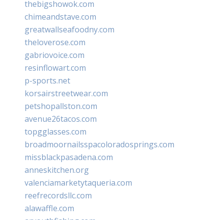
thebigshowok.com
chimeandstave.com
greatwallseafoodny.com
theloverose.com
gabriovoice.com
resinflowart.com
p-sports.net
korsairstreetwear.com
petshopallston.com
avenue26tacos.com
topgglasses.com
broadmoornailsspacoloradosprings.com
missblackpasadena.com
anneskitchen.org
valenciamarketytaqueria.com
reefrecordsllc.com
alawaffle.com