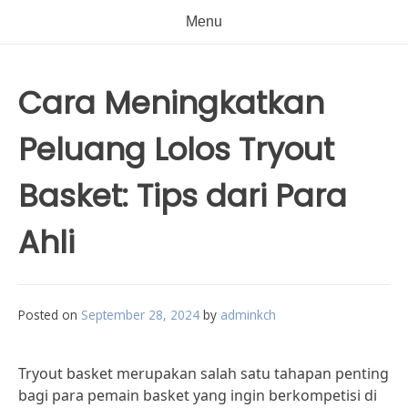
Menu
Cara Meningkatkan
Peluang Lolos Tryout
Basket: Tips dari Para
Ahli
Posted on
September 28, 2024
by
adminkch
Tryout basket merupakan salah satu tahapan penting
bagi para pemain basket yang ingin berkompetisi di