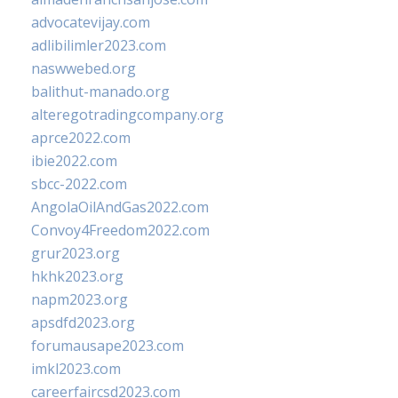
advocatevijay.com
adlibilimler2023.com
naswwebed.org
balithut-manado.org
alteregotradingcompany.org
aprce2022.com
ibie2022.com
sbcc-2022.com
AngolaOilAndGas2022.com
Convoy4Freedom2022.com
grur2023.org
hkhk2023.org
napm2023.org
apsdfd2023.org
forumausape2023.com
imkl2023.com
careerfaircsd2023.com