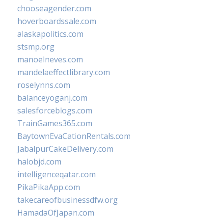
chooseagender.com
hoverboardssale.com
alaskapolitics.com
stsmp.org
manoelneves.com
mandelaeffectlibrary.com
roselynns.com
balanceyoganj.com
salesforceblogs.com
TrainGames365.com
BaytownEvaCationRentals.com
JabalpurCakeDelivery.com
halobjd.com
intelligenceqatar.com
PikaPikaApp.com
takecareofbusinessdfw.org
HamadaOfJapan.com