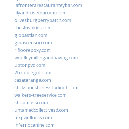
lafronterarestauranteybar.com
lilyandrosetearoom.com
olivesburgberrypatch.com
theslushkids.com
giobastian.com
glpascensori.com
rifloorepoxy.com
woolleymillingandpaving.com
uptonpvd.com
2troublegrill.com
casateranga.com
sticksandstonesstudiooh.com
walkers-treeservice.com
shopmossi.com
untamedcollectivesd.com
mxpwellness.com
infernocanine.com