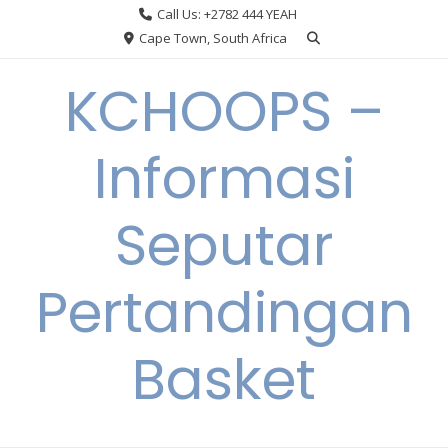
Skip
Call Us: +2782 444 YEAH
to
Cape Town, South Africa
content
KCHOOPS –
Informasi
Seputar
Pertandingan
Basket