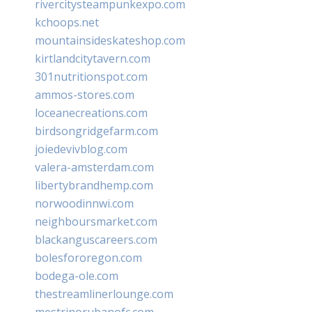
rivercitysteampunkexpo.com
kchoops.net
mountainsideskateshop.com
kirtlandcitytavern.com
301nutritionspot.com
ammos-stores.com
loceanecreations.com
birdsongridgefarm.com
joiedevivblog.com
valera-amsterdam.com
libertybrandhemp.com
norwoodinnwi.com
neighboursmarket.com
blackanguscareers.com
bolesfororegon.com
bodega-ole.com
thestreamlinerlounge.com
mestrinorubanofc.com