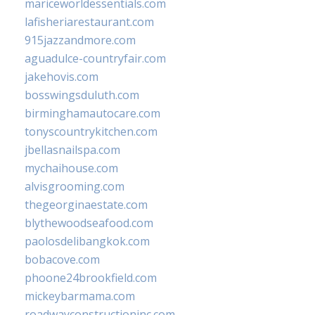
mariceworldessentials.com
lafisheriarestaurant.com
915jazzandmore.com
aguadulce-countryfair.com
jakehovis.com
bosswingsduluth.com
birminghamautocare.com
tonyscountrykitchen.com
jbellasnailspa.com
mychaihouse.com
alvisgrooming.com
thegeorginaestate.com
blythewoodseafood.com
paolosdelibangkok.com
bobacove.com
phoone24brookfield.com
mickeybarmama.com
roadwayconstructioninc.com