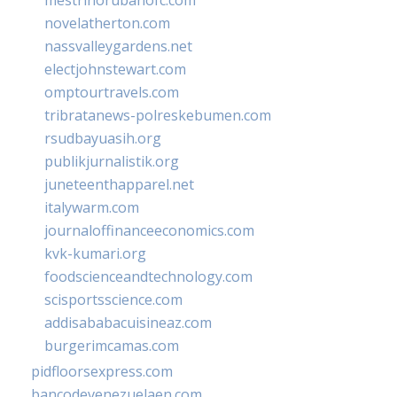
novelatherton.com
nassvalleygardens.net
electjohnstewart.com
omptourtravels.com
tribratanews-polreskebumen.com
rsudbayuasih.org
publikjurnalistik.org
juneteenthapparel.net
italywarm.com
journaloffinanceeconomics.com
kvk-kumari.org
foodscienceandtechnology.com
scisportsscience.com
addisababacuisineaz.com
burgerimcamas.com
pidfloorsexpress.com
bancodevenezuelaen.com