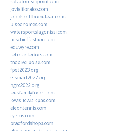
salvatoresinpoint.com
jovialfloralco.com
johnlscotthometeam.com
u-seehomes.com
watersportslagonissi.com
mischieffashion.com
eduwyre.com
retro-interiors.com
theblvd-boise.com
fpet2023.org
e-smart2022.org
ngrc2022.org
leesfamilyfoods.com
lewis-lewis-cpas.com
eleontennis.com
cyetus.com
bradfordshops.com
almadenranchsanjose.com