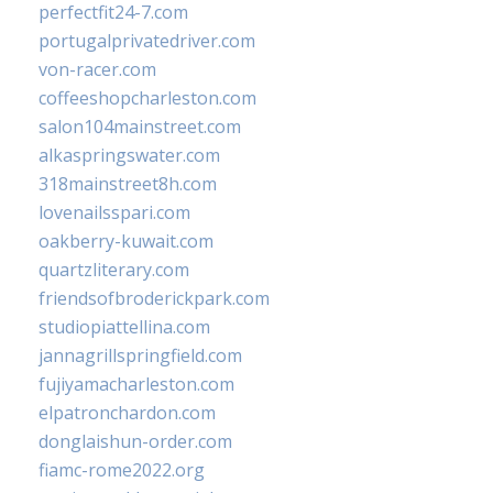
perfectfit24-7.com
portugalprivatedriver.com
von-racer.com
coffeeshopcharleston.com
salon104mainstreet.com
alkaspringswater.com
318mainstreet8h.com
lovenailsspari.com
oakberry-kuwait.com
quartzliterary.com
friendsofbroderickpark.com
studiopiattellina.com
jannagrillspringfield.com
fujiyamacharleston.com
elpatronchardon.com
donglaishun-order.com
fiamc-rome2022.org