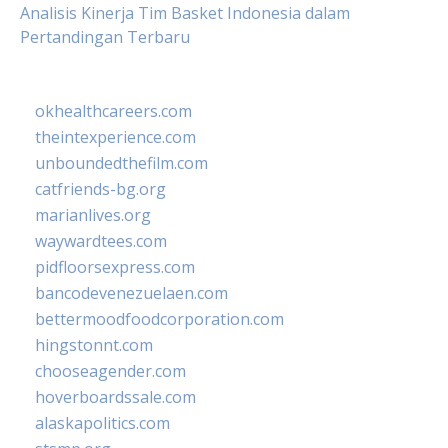
Analisis Kinerja Tim Basket Indonesia dalam
Pertandingan Terbaru
okhealthcareers.com
theintexperience.com
unboundedthefilm.com
catfriends-bg.org
marianlives.org
waywardtees.com
pidfloorsexpress.com
bancodevenezuelaen.com
bettermoodfoodcorporation.com
hingstonnt.com
chooseagender.com
hoverboardssale.com
alaskapolitics.com