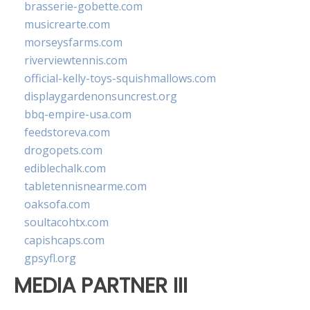
brasserie-gobette.com
musicrearte.com
morseysfarms.com
riverviewtennis.com
official-kelly-toys-squishmallows.com
displaygardenonsuncrest.org
bbq-empire-usa.com
feedstoreva.com
drogopets.com
ediblechalk.com
tabletennisnearme.com
oaksofa.com
soultacohtx.com
capishcaps.com
gpsyfl.org
MEDIA PARTNER III