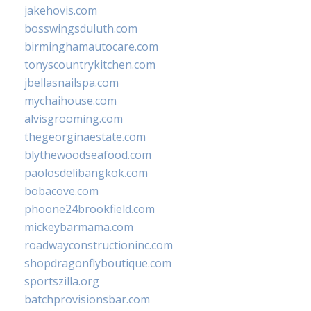
jakehovis.com
bosswingsduluth.com
birminghamautocare.com
tonyscountrykitchen.com
jbellasnailspa.com
mychaihouse.com
alvisgrooming.com
thegeorginaestate.com
blythewoodseafood.com
paolosdelibangkok.com
bobacove.com
phoone24brookfield.com
mickeybarmama.com
roadwayconstructioninc.com
shopdragonflyboutique.com
sportszilla.org
batchprovisionsbar.com