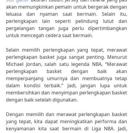
akan memungkinkan pemain untuk bergerak dengan
leluasa dan nyaman saat bermain. Selain itu,
perlengkapan lain seperti pelindung lutut dan
pergelangan tangan juga perlu dipertimbangkan
untuk mencegah cedera saat bermain.
Selain memilih perlengkapan yang tepat, merawat
perlengkapan basket juga sangat penting. Menurut
Michael Jordan, salah satu legenda NBA, “Merawat
perlengkapan basket dengan baik akan
memperpanjang umurnya dan membuatnya tetap
dalam kondisi terbaik.” Jadi, jangan lupa untuk
membersihkan dan menyimpan perlengkapan basket
dengan baik setelah digunakan.
Dengan memilih dan merawat perlengkapan basket
yang tepat, kita dapat meningkatkan performa dan
kenyamanan kita saat bermain di Liga NBA. Jadi,