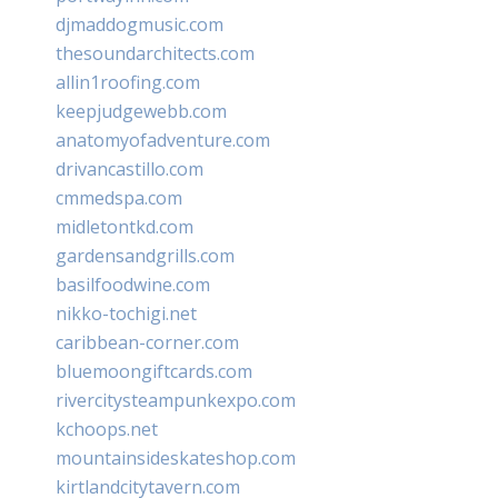
djmaddogmusic.com
thesoundarchitects.com
allin1roofing.com
keepjudgewebb.com
anatomyofadventure.com
drivancastillo.com
cmmedspa.com
midletontkd.com
gardensandgrills.com
basilfoodwine.com
nikko-tochigi.net
caribbean-corner.com
bluemoongiftcards.com
rivercitysteampunkexpo.com
kchoops.net
mountainsideskateshop.com
kirtlandcitytavern.com