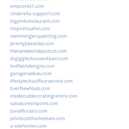
empconst1.com
cinderella-support.com
bigpinkrestaurant.com
inspirehuahin.com
memmingerspainting.com
jeremypbeasley.com
thesandwichdepotcos.com
drgiggleshouseofpain.com
hotflashdesigns.com
garagenadeau.com
lifestylechauffeurservice.com
EverNewNails.com
insideoutdecoratingcentre.com
salvatoresinpoint.com
jovialfloralco.com
johnlscotthometeam.com
u-seehomes.com