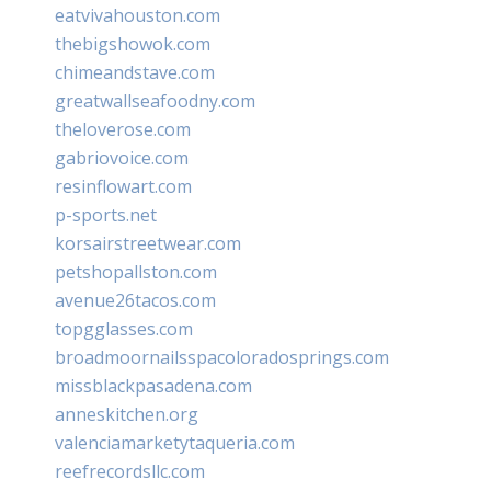
eatvivahouston.com
thebigshowok.com
chimeandstave.com
greatwallseafoodny.com
theloverose.com
gabriovoice.com
resinflowart.com
p-sports.net
korsairstreetwear.com
petshopallston.com
avenue26tacos.com
topgglasses.com
broadmoornailsspacoloradosprings.com
missblackpasadena.com
anneskitchen.org
valenciamarketytaqueria.com
reefrecordsllc.com