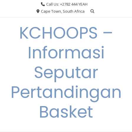
Skip
Call Us: +2782 444 YEAH
to
Cape Town, South Africa
content
KCHOOPS –
Informasi
Seputar
Pertandingan
Basket