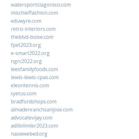
watersportslagonissi.com
mischieffashion.com
eduwyre.com
retro-interiors.com
theblvd-boise.com
fpet2023.org
e-smart2022.org
ngrc2022.org
leesfamilyfoods.com
lewis-lewis-cpas.com
eleontennis.com
cyetus.com
bradfordshops.com
almadenranchsanjose.com
advocatevijay.com
adlibilimler2023.com
naswwebed.org