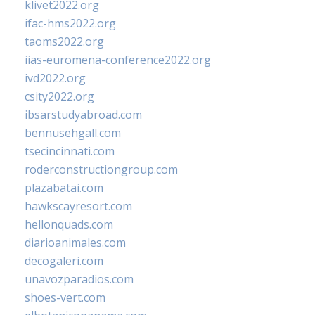
klivet2022.org
ifac-hms2022.org
taoms2022.org
iias-euromena-conference2022.org
ivd2022.org
csity2022.org
ibsarstudyabroad.com
bennusehgall.com
tsecincinnati.com
roderconstructiongroup.com
plazabatai.com
hawkscayresort.com
hellonquads.com
diarioanimales.com
decogaleri.com
unavozparadios.com
shoes-vert.com