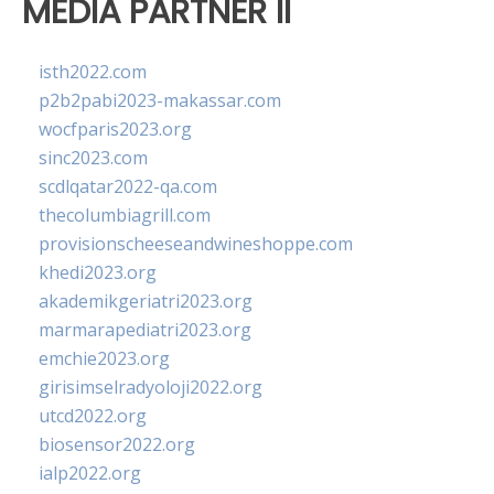
MEDIA PARTNER II
isth2022.com
p2b2pabi2023-makassar.com
wocfparis2023.org
sinc2023.com
scdlqatar2022-qa.com
thecolumbiagrill.com
provisionscheeseandwineshoppe.com
khedi2023.org
akademikgeriatri2023.org
marmarapediatri2023.org
emchie2023.org
girisimselradyoloji2022.org
utcd2022.org
biosensor2022.org
ialp2022.org