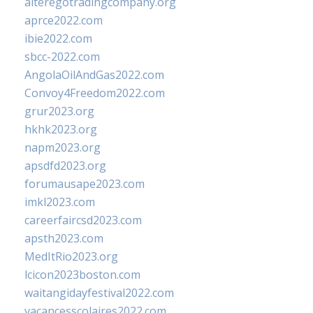
alteregotradingcompany.org
aprce2022.com
ibie2022.com
sbcc-2022.com
AngolaOilAndGas2022.com
Convoy4Freedom2022.com
grur2023.org
hkhk2023.org
napm2023.org
apsdfd2023.org
forumausape2023.com
imkl2023.com
careerfaircsd2023.com
apsth2023.com
MedItRio2023.org
lcicon2023boston.com
waitangidayfestival2022.com
vacancesscolaires2022.com