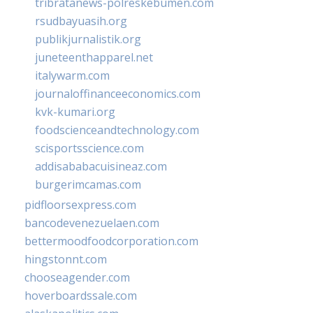
tribratanews-polreskebumen.com
rsudbayuasih.org
publikjurnalistik.org
juneteenthapparel.net
italywarm.com
journaloffinanceeconomics.com
kvk-kumari.org
foodscienceandtechnology.com
scisportsscience.com
addisababacuisineaz.com
burgerimcamas.com
pidfloorsexpress.com
bancodevenezuelaen.com
bettermoodfoodcorporation.com
hingstonnt.com
chooseagender.com
hoverboardssale.com