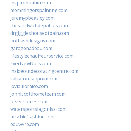
inspirehuahin.com
memmingerspainting.com
jeremypbeasley.com
thesandwichdepotcos.com
drgiggleshouseofpain.com
hotflashdesigns.com
garagenadeau.com
lifestylechauffeurservice.com
EverNewNails.com
insideoutdecoratingcentre.com
salvatoresinpoint.com
jovialfloralco.com
johnlscotthometeam.com
u-seehomes.com
watersportslagonissi.com
mischieffashion.com
eduwyre.com