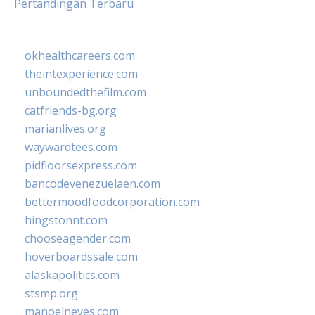
Pertandingan Terbaru
okhealthcareers.com
theintexperience.com
unboundedthefilm.com
catfriends-bg.org
marianlives.org
waywardtees.com
pidfloorsexpress.com
bancodevenezuelaen.com
bettermoodfoodcorporation.com
hingstonnt.com
chooseagender.com
hoverboardssale.com
alaskapolitics.com
stsmp.org
manoelneves.com