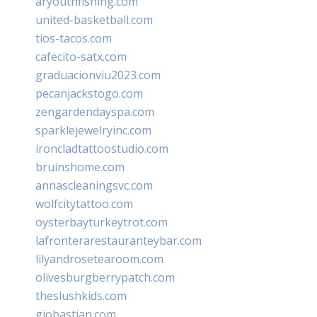
aryouthfishing.com
united-basketball.com
tios-tacos.com
cafecito-satx.com
graduacionviu2023.com
pecanjackstogo.com
zengardendayspa.com
sparklejewelryinc.com
ironcladtattoostudio.com
bruinshome.com
annascleaningsvc.com
wolfcitytattoo.com
oysterbayturkeytrot.com
lafronterarestauranteybar.com
lilyandrosetearoom.com
olivesburgberrypatch.com
theslushkids.com
giobastian.com