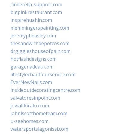
cinderella-support.com
bigpinkrestaurant.com
inspirehuahin.com
memmingerspainting.com
jeremypbeasley.com
thesandwichdepotcos.com
drgiggleshouseofpain.com
hotflashdesigns.com
garagenadeau.com
lifestylechauffeurservice.com
EverNewNails.com
insideoutdecoratingcentre.com
salvatoresinpoint.com
jovialfloralco.com
johnlscotthometeam.com
u-seehomes.com
watersportslagonissi.com