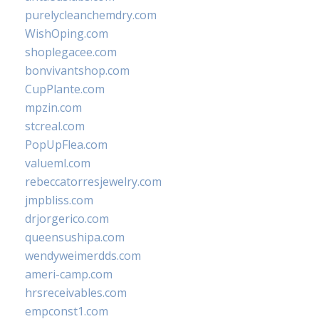
purelycleanchemdry.com
WishOping.com
shoplegacee.com
bonvivantshop.com
CupPlante.com
mpzin.com
stcreal.com
PopUpFlea.com
valueml.com
rebeccatorresjewelry.com
jmpbliss.com
drjorgerico.com
queensushipa.com
wendyweimerdds.com
ameri-camp.com
hrsreceivables.com
empconst1.com