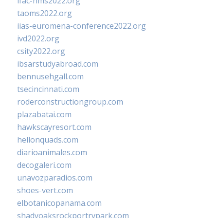
ifac-hms2022.org
taoms2022.org
iias-euromena-conference2022.org
ivd2022.org
csity2022.org
ibsarstudyabroad.com
bennusehgall.com
tsecincinnati.com
roderconstructiongroup.com
plazabatai.com
hawkscayresort.com
hellonquads.com
diarioanimales.com
decogaleri.com
unavozparadios.com
shoes-vert.com
elbotanicopanama.com
shadyoaksrockportrvpark.com