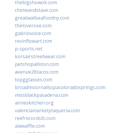
thebigshowok.com
chimeandstave.com
greatwallseafoodny.com
theloverose.com
gabriovoice.com
resinflowart.com
p-sports.net
korsairstreetwear.com
petshopallston.com
avenue26tacos.com
topgglasses.com
broadmoornailsspacoloradosprings.com
missblackpasadena.com
anneskitchen.org
valenciamarketytaqueria.com
reefrecordsllc.com
alawaffle.com