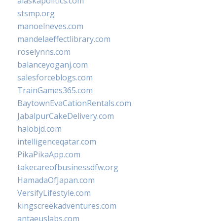
alaskapolitics.com
stsmp.org
manoelneves.com
mandelaeffectlibrary.com
roselynns.com
balanceyoganj.com
salesforceblogs.com
TrainGames365.com
BaytownEvaCationRentals.com
JabalpurCakeDelivery.com
halobjd.com
intelligenceqatar.com
PikaPikaApp.com
takecareofbusinessdfw.org
HamadaOfJapan.com
VersifyLifestyle.com
kingscreekadventures.com
antaeuslabs.com