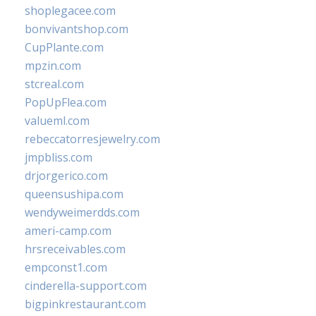
shoplegacee.com
bonvivantshop.com
CupPlante.com
mpzin.com
stcreal.com
PopUpFlea.com
valueml.com
rebeccatorresjewelry.com
jmpbliss.com
drjorgerico.com
queensushipa.com
wendyweimerdds.com
ameri-camp.com
hrsreceivables.com
empconst1.com
cinderella-support.com
bigpinkrestaurant.com