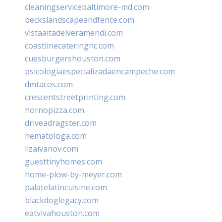
cleaningservicebaltimore-md.com
beckslandscapeandfence.com
vistaaltadelveramendi.com
coastlinecateringnc.com
cuesburgershouston.com
psicologiaespecializadaencampeche.com
dmtacos.com
crescentstreetprinting.com
hornopizza.com
driveadragster.com
hematologa.com
lizaivanov.com
guesttinyhomes.com
home-plow-by-meyer.com
palatelatincuisine.com
blackdoglegacy.com
eatvivahouston.com