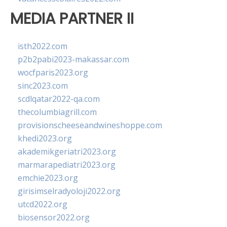
MEDIA PARTNER II
isth2022.com
p2b2pabi2023-makassar.com
wocfparis2023.org
sinc2023.com
scdlqatar2022-qa.com
thecolumbiagrill.com
provisionscheeseandwineshoppe.com
khedi2023.org
akademikgeriatri2023.org
marmarapediatri2023.org
emchie2023.org
girisimselradyoloji2022.org
utcd2022.org
biosensor2022.org