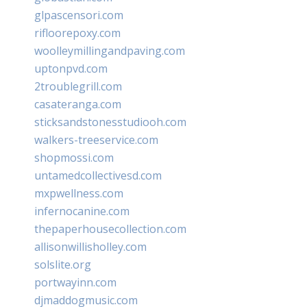
glpascensori.com
rifloorepoxy.com
woolleymillingandpaving.com
uptonpvd.com
2troublegrill.com
casateranga.com
sticksandstonesstudiooh.com
walkers-treeservice.com
shopmossi.com
untamedcollectivesd.com
mxpwellness.com
infernocanine.com
thepaperhousecollection.com
allisonwillisholley.com
solslite.org
portwayinn.com
djmaddogmusic.com