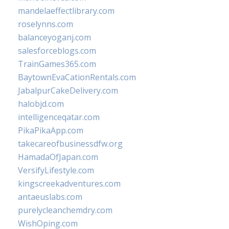
mandelaeffectlibrary.com
roselynns.com
balanceyoganj.com
salesforceblogs.com
TrainGames365.com
BaytownEvaCationRentals.com
JabalpurCakeDelivery.com
halobjd.com
intelligenceqatar.com
PikaPikaApp.com
takecareofbusinessdfw.org
HamadaOfJapan.com
VersifyLifestyle.com
kingscreekadventures.com
antaeuslabs.com
purelycleanchemdry.com
WishOping.com