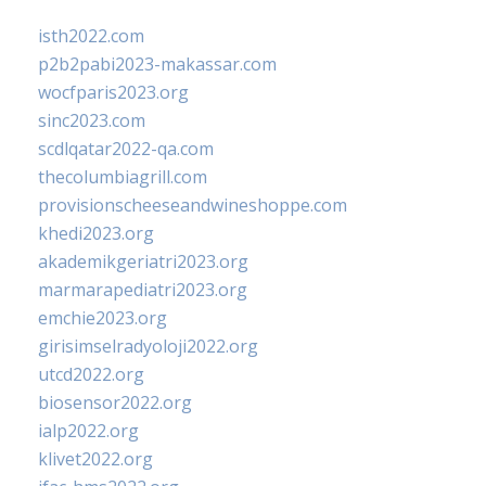
isth2022.com
p2b2pabi2023-makassar.com
wocfparis2023.org
sinc2023.com
scdlqatar2022-qa.com
thecolumbiagrill.com
provisionscheeseandwineshoppe.com
khedi2023.org
akademikgeriatri2023.org
marmarapediatri2023.org
emchie2023.org
girisimselradyoloji2022.org
utcd2022.org
biosensor2022.org
ialp2022.org
klivet2022.org