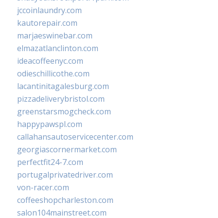
jccoinlaundry.com
kautorepair.com
marjaeswinebar.com
elmazatlanclinton.com
ideacoffeenyc.com
odieschillicothe.com
lacantinitagalesburg.com
pizzadeliverybristol.com
greenstarsmogcheck.com
happypawspl.com
callahansautoservicecenter.com
georgiascornermarket.com
perfectfit24-7.com
portugalprivatedriver.com
von-racer.com
coffeeshopcharleston.com
salon104mainstreet.com