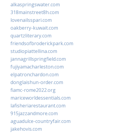
alkaspringswater.com
318mainstreet8h.com
lovenailsspari.com
oakberry-kuwait.com
quartzliterary.com
friendsofbroderickpark.com
studiopiattellina.com
jannagrillspringfield.com
fujiyamacharleston.com
elpatronchardon.com
donglaishun-order.com
fiamc-rome2022.org
mariceworldessentials.com
lafisheriarestaurant.com
915jazzandmore.com
aguadulce-countryfair.com
jakehovis.com