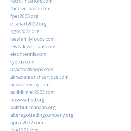
retro-interiors.com
theblvd-boise.com
fpet2023.org
e-smart2022.org
ngrc2022.org
leesfamilyfoods.com
lewis-lewis-cpas.com
eleontennis.com
cyetus.com
bradfordshops.com
almadenranchsanjose.com
advocatevijay.com
adlibilimler2023.com
naswwebed.org
balithut-manado.org
alteregotradingcompany.org
aprce2022.com
ibie2022.com