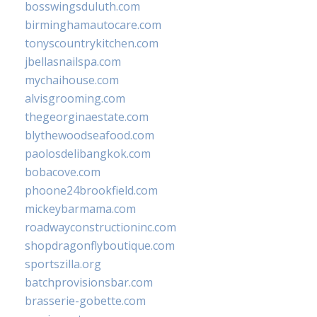
bosswingsduluth.com
birminghamautocare.com
tonyscountrykitchen.com
jbellasnailspa.com
mychaihouse.com
alvisgrooming.com
thegeorginaestate.com
blythewoodseafood.com
paolosdelibangkok.com
bobacove.com
phoone24brookfield.com
mickeybarmama.com
roadwayconstructioninc.com
shopdragonflyboutique.com
sportszilla.org
batchprovisionsbar.com
brasserie-gobette.com