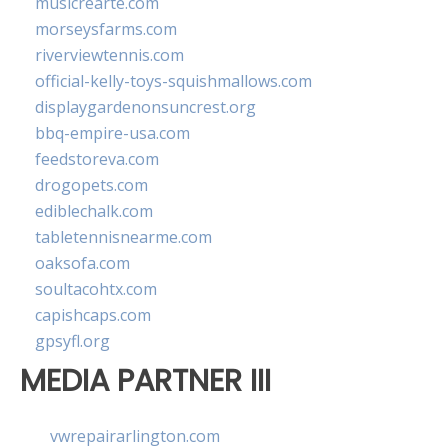
musicrearte.com
morseysfarms.com
riverviewtennis.com
official-kelly-toys-squishmallows.com
displaygardenonsuncrest.org
bbq-empire-usa.com
feedstoreva.com
drogopets.com
ediblechalk.com
tabletennisnearme.com
oaksofa.com
soultacohtx.com
capishcaps.com
gpsyfl.org
MEDIA PARTNER III
vwrepairarlington.com