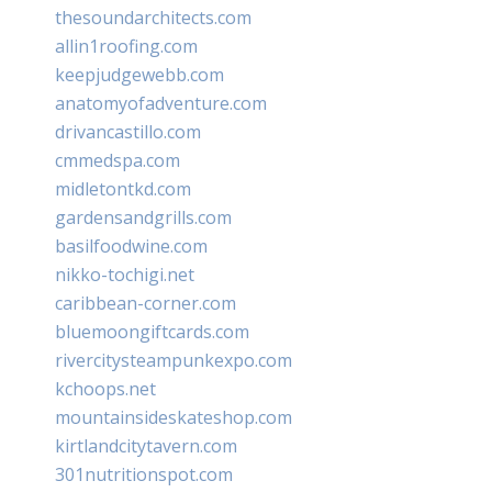
thesoundarchitects.com
allin1roofing.com
keepjudgewebb.com
anatomyofadventure.com
drivancastillo.com
cmmedspa.com
midletontkd.com
gardensandgrills.com
basilfoodwine.com
nikko-tochigi.net
caribbean-corner.com
bluemoongiftcards.com
rivercitysteampunkexpo.com
kchoops.net
mountainsideskateshop.com
kirtlandcitytavern.com
301nutritionspot.com