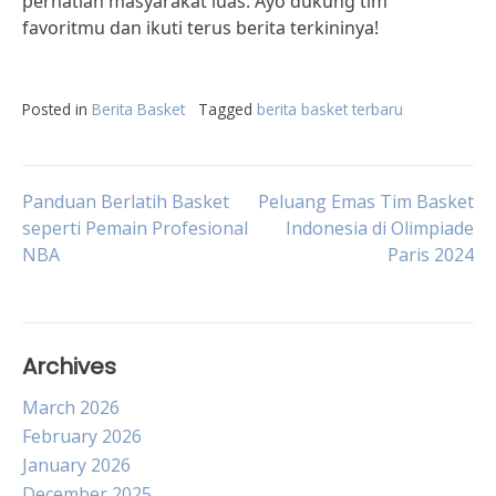
perhatian masyarakat luas. Ayo dukung tim
favoritmu dan ikuti terus berita terkininya!
Posted in
Berita Basket
Tagged
berita basket terbaru
Post
Panduan Berlatih Basket
Peluang Emas Tim Basket
seperti Pemain Profesional
Indonesia di Olimpiade
NBA
Paris 2024
navigation
Archives
March 2026
February 2026
January 2026
December 2025