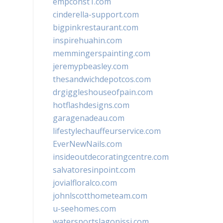
empconst1.com
cinderella-support.com
bigpinkrestaurant.com
inspirehuahin.com
memmingerspainting.com
jeremypbeasley.com
thesandwichdepotcos.com
drgiggleshouseofpain.com
hotflashdesigns.com
garagenadeau.com
lifestylechauffeurservice.com
EverNewNails.com
insideoutdecoratingcentre.com
salvatoresinpoint.com
jovialfloralco.com
johnlscotthometeam.com
u-seehomes.com
watersportslagonissi.com