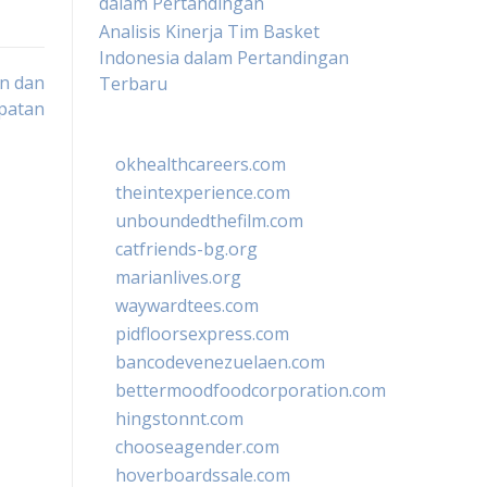
dalam Pertandingan
Analisis Kinerja Tim Basket
Indonesia dalam Pertandingan
n dan
Terbaru
patan
okhealthcareers.com
theintexperience.com
unboundedthefilm.com
catfriends-bg.org
marianlives.org
waywardtees.com
pidfloorsexpress.com
bancodevenezuelaen.com
bettermoodfoodcorporation.com
hingstonnt.com
chooseagender.com
hoverboardssale.com