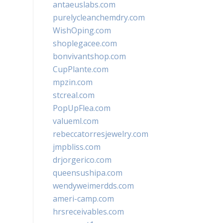
antaeuslabs.com
purelycleanchemdry.com
WishOping.com
shoplegacee.com
bonvivantshop.com
CupPlante.com
mpzin.com
stcreal.com
PopUpFlea.com
valueml.com
rebeccatorresjewelry.com
jmpbliss.com
drjorgerico.com
queensushipa.com
wendyweimerdds.com
ameri-camp.com
hrsreceivables.com