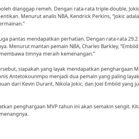
 boleh dianggap remeh. Dengan rata-rata triple-double, Joki
entikan. Menurut analis NBA, Kendrick Perkins, “Jokic adal
ermainan.”
rs juga pantas mendapatkan perhatian. Dengan rata-rata 29.2
nya. Menurut mantan pemain NBA, Charles Barkley, “Embiid
sa membawa timnya meraih kemenangan.”
tersebut, siapakah yang layak mendapatkan penghargaan 
nnis Antetokounmpo menjadi dua pemain yang paling layak
n dari Kevin Durant, Nikola Jokic, dan Joel Embiid yang j
atkan penghargaan MVP tahun ini akan semakin sengit. Kit
pemenangnya.