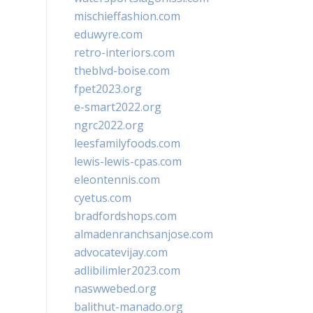
mischieffashion.com
eduwyre.com
retro-interiors.com
theblvd-boise.com
fpet2023.org
e-smart2022.org
ngrc2022.org
leesfamilyfoods.com
lewis-lewis-cpas.com
eleontennis.com
cyetus.com
bradfordshops.com
almadenranchsanjose.com
advocatevijay.com
adlibilimler2023.com
naswwebed.org
balithut-manado.org