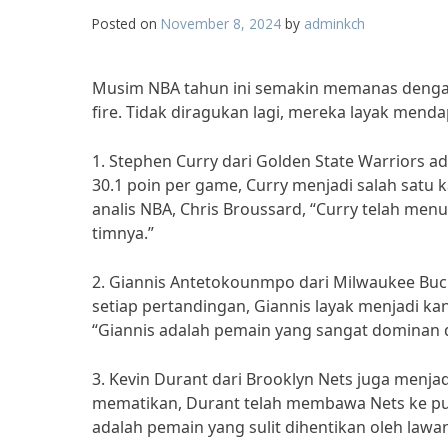
Posted on
November 8, 2024
by
adminkch
Musim NBA tahun ini semakin memanas denga
fire. Tidak diragukan lagi, mereka layak men
1. Stephen Curry dari Golden State Warriors a
30.1 poin per game, Curry menjadi salah sat
analis NBA, Chris Broussard, “Curry telah m
timnya.”
2. Giannis Antetokounmpo dari Milwaukee Buck
setiap pertandingan, Giannis layak menjadi k
“Giannis adalah pemain yang sangat dominan d
3. Kevin Durant dari Brooklyn Nets juga me
mematikan, Durant telah membawa Nets ke pu
adalah pemain yang sulit dihentikan oleh lawa