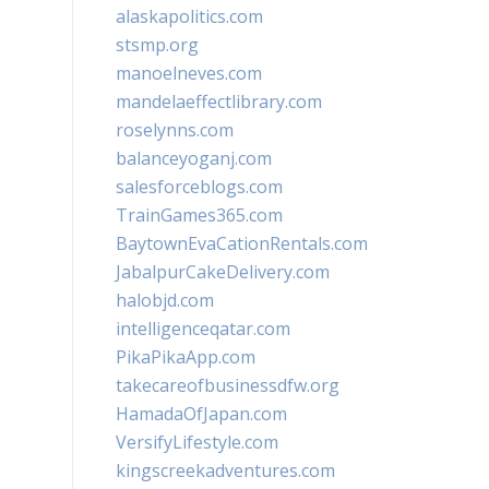
alaskapolitics.com
stsmp.org
manoelneves.com
mandelaeffectlibrary.com
roselynns.com
balanceyoganj.com
salesforceblogs.com
TrainGames365.com
BaytownEvaCationRentals.com
JabalpurCakeDelivery.com
halobjd.com
intelligenceqatar.com
PikaPikaApp.com
takecareofbusinessdfw.org
HamadaOfJapan.com
VersifyLifestyle.com
kingscreekadventures.com