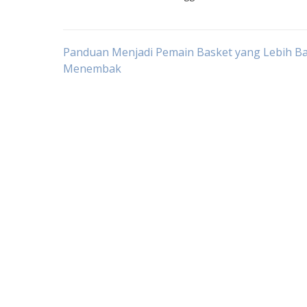
Post
Panduan Menjadi Pemain Basket yang Lebih Ba
Menembak
navigation