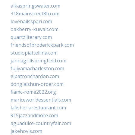
alkaspringswater.com
318mainstreet8h.com
lovenailsspari.com
oakberry-kuwait.com
quartzliterary.com
friendsofbroderickpark.com
studiopiattellina.com
jannagrillspringfield.com
fujiyamacharleston.com
elpatronchardon.com
donglaishun-order.com
fiamc-rome2022.org
mariceworldessentials.com
lafisheriarestaurant.com
915jazzandmore.com
aguadulce-countryfair.com
jakehovis.com