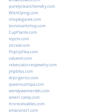
purelycleanchemdry.com
WishOping.com
shoplegacee.com
bonvivantshop.com
CupPlante.com
mpzin.com
stcreal.com
PopUpFlea.com
valueml.com
rebeccatorresjewelry.com
jmpbliss.com
drjorgerico.com
queensushipa.com
wendyweimerdds.com
ameri-camp.com
hrsreceivables.com
empconst1.com