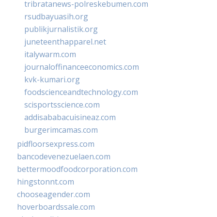
tribratanews-polreskebumen.com
rsudbayuasih.org
publikjurnalistik.org
juneteenthapparel.net
italywarm.com
journaloffinanceeconomics.com
kvk-kumari.org
foodscienceandtechnology.com
scisportsscience.com
addisababacuisineaz.com
burgerimcamas.com
pidfloorsexpress.com
bancodevenezuelaen.com
bettermoodfoodcorporation.com
hingstonnt.com
chooseagender.com
hoverboardssale.com