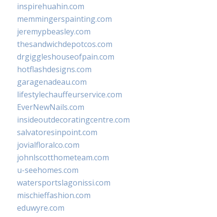
inspirehuahin.com
memmingerspainting.com
jeremypbeasley.com
thesandwichdepotcos.com
drgiggleshouseofpain.com
hotflashdesigns.com
garagenadeau.com
lifestylechauffeurservice.com
EverNewNails.com
insideoutdecoratingcentre.com
salvatoresinpoint.com
jovialfloralco.com
johnlscotthometeam.com
u-seehomes.com
watersportslagonissi.com
mischieffashion.com
eduwyre.com