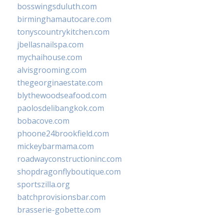
bosswingsduluth.com
birminghamautocare.com
tonyscountrykitchen.com
jbellasnailspa.com
mychaihouse.com
alvisgrooming.com
thegeorginaestate.com
blythewoodseafood.com
paolosdelibangkok.com
bobacove.com
phoone24brookfield.com
mickeybarmama.com
roadwayconstructioninc.com
shopdragonflyboutique.com
sportszilla.org
batchprovisionsbar.com
brasserie-gobette.com