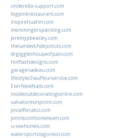
cinderella-support.com
bigpinkrestaurant.com
inspirehuahin.com
memmingerspainting.com
jeremypbeasley.com
thesandwichdepotcos.com
drgiggleshouseofpain.com
hotflashdesigns.com
garagenadeau.com
lifestylechauffeurservice.com
EverNewNails.com
insideoutdecoratingcentre.com
salvatoresinpoint.com
jovialfloralco.com
johnlscotthometeam.com
u-seehomes.com
watersportslagonissi.com