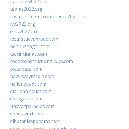
ifac-hms2022.org
taoms2022.org
iias-euromena-conference2022.org
ivd2022.org
csity2022.org
ibsarstudyabroad.com
bennusehgall.com
tsecincinnati.com
roderconstructiongroup.com
plazabatai.com
hawkscayresort.com
hellonquads.com
diarioanimales.com
decogaleri.com
unavozparadios.com
shoes-vert.com
elbotanicopanama.com
shadyoaksrockportrvpark.com