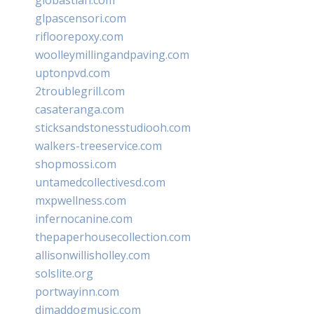
glpascensori.com
rifloorepoxy.com
woolleymillingandpaving.com
uptonpvd.com
2troublegrill.com
casateranga.com
sticksandstonesstudiooh.com
walkers-treeservice.com
shopmossi.com
untamedcollectivesd.com
mxpwellness.com
infernocanine.com
thepaperhousecollection.com
allisonwillisholley.com
solslite.org
portwayinn.com
djmaddogmusic.com