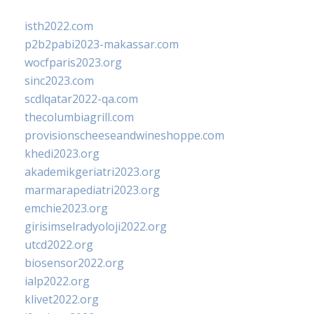
isth2022.com
p2b2pabi2023-makassar.com
wocfparis2023.org
sinc2023.com
scdlqatar2022-qa.com
thecolumbiagrill.com
provisionscheeseandwineshoppe.com
khedi2023.org
akademikgeriatri2023.org
marmarapediatri2023.org
emchie2023.org
girisimselradyoloji2022.org
utcd2022.org
biosensor2022.org
ialp2022.org
klivet2022.org