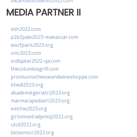
vacancesscolaires2022.com
MEDIA PARTNER II
isth2022.com
p2b2pabi2023-makassar.com
wocfparis2023.org
sinc2023.com
scdlqatar2022-qa.com
thecolumbiagrill.com
provisionscheeseandwineshoppe.com
khedi2023.org
akademikgeriatri2023.org
marmarapediatri2023.org
emchie2023.org
girisimselradyoloji2022.org
utcd2022.org
biosensor2022.org