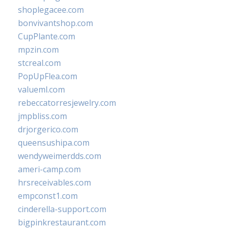
shoplegacee.com
bonvivantshop.com
CupPlante.com
mpzin.com
stcreal.com
PopUpFlea.com
valueml.com
rebeccatorresjewelry.com
jmpbliss.com
drjorgerico.com
queensushipa.com
wendyweimerdds.com
ameri-camp.com
hrsreceivables.com
empconst1.com
cinderella-support.com
bigpinkrestaurant.com