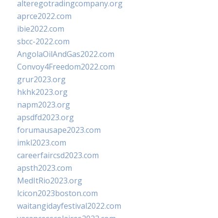
alteregotradingcompany.org
aprce2022.com
ibie2022.com
sbcc-2022.com
AngolaOilAndGas2022.com
Convoy4Freedom2022.com
grur2023.org
hkhk2023.org
napm2023.org
apsdfd2023.org
forumausape2023.com
imkl2023.com
careerfaircsd2023.com
apsth2023.com
MedItRio2023.org
lcicon2023boston.com
waitangidayfestival2022.com