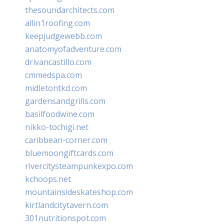
thesoundarchitects.com
allin1roofing.com
keepjudgewebb.com
anatomyofadventure.com
drivancastillo.com
cmmedspa.com
midletontkd.com
gardensandgrills.com
basilfoodwine.com
nikko-tochigi.net
caribbean-corner.com
bluemoongiftcards.com
rivercitysteampunkexpo.com
kchoops.net
mountainsideskateshop.com
kirtlandcitytavern.com
301nutritionspot.com