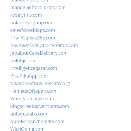
mandelaeffectlibrary.com
roselynns.com
balanceyoganj.com
salesforceblogs.com
TrainGames365.com
BaytownEvaCationRentals.com
JabalpurCakeDelivery.com
halobjd.com
intelligenceqatar.com
PikaPikaApp.com
takecareofbusinessdfw.org
HamadaOfJapan.com
VersifyLifestyle.com
kingscreekadventures.com
antaeuslabs.com
purelycleanchemdry.com
WishOping.com