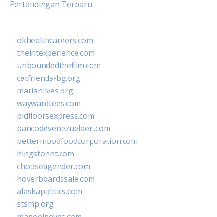
Pertandingan Terbaru
okhealthcareers.com
theintexperience.com
unboundedthefilm.com
catfriends-bg.org
marianlives.org
waywardtees.com
pidfloorsexpress.com
bancodevenezuelaen.com
bettermoodfoodcorporation.com
hingstonnt.com
chooseagender.com
hoverboardssale.com
alaskapolitics.com
stsmp.org
manoelneves.com