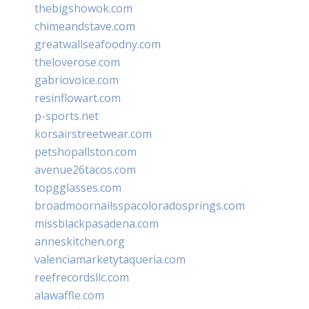
thebigshowok.com
chimeandstave.com
greatwallseafoodny.com
theloverose.com
gabriovoice.com
resinflowart.com
p-sports.net
korsairstreetwear.com
petshopallston.com
avenue26tacos.com
topgglasses.com
broadmoornailsspacoloradosprings.com
missblackpasadena.com
anneskitchen.org
valenciamarketytaqueria.com
reefrecordsllc.com
alawaffle.com