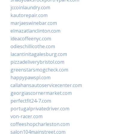
jccoinlaundry.com
kautorepair.com
marjaeswinebar.com
elmazatlanclinton.com
ideacoffeenyc.com
odieschillicothe.com
lacantinitagalesburg.com
pizzadeliverybristol.com
greenstarsmogcheck.com
happypawspl.com
callahansautoservicecenter.com
georgiascornermarket.com
perfectfit24-7.com
portugalprivatedriver.com
von-racer.com
coffeeshopcharleston.com
salon104mainstreet.com