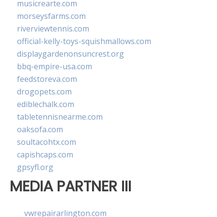
musicrearte.com
morseysfarms.com
riverviewtennis.com
official-kelly-toys-squishmallows.com
displaygardenonsuncrest.org
bbq-empire-usa.com
feedstoreva.com
drogopets.com
ediblechalk.com
tabletennisnearme.com
oaksofa.com
soultacohtx.com
capishcaps.com
gpsyfl.org
MEDIA PARTNER III
vwrepairarlington.com