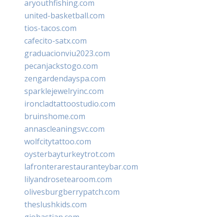
aryouthfishing.com
united-basketball.com
tios-tacos.com
cafecito-satx.com
graduacionviu2023.com
pecanjackstogo.com
zengardendayspa.com
sparklejewelryinc.com
ironcladtattoostudio.com
bruinshome.com
annascleaningsvc.com
wolfcitytattoo.com
oysterbayturkeytrot.com
lafronterarestauranteybar.com
lilyandrosetearoom.com
olivesburgberrypatch.com
theslushkids.com
giobastian.com