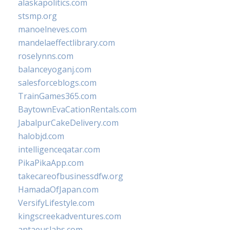
alaskapolitics.com
stsmp.org
manoelneves.com
mandelaeffectlibrary.com
roselynns.com
balanceyoganj.com
salesforceblogs.com
TrainGames365.com
BaytownEvaCationRentals.com
JabalpurCakeDelivery.com
halobjd.com
intelligenceqatar.com
PikaPikaApp.com
takecareofbusinessdfw.org
HamadaOfJapan.com
VersifyLifestyle.com
kingscreekadventures.com
antaeuslabs.com