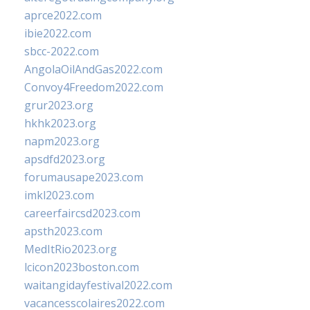
aprce2022.com
ibie2022.com
sbcc-2022.com
AngolaOilAndGas2022.com
Convoy4Freedom2022.com
grur2023.org
hkhk2023.org
napm2023.org
apsdfd2023.org
forumausape2023.com
imkl2023.com
careerfaircsd2023.com
apsth2023.com
MedItRio2023.org
lcicon2023boston.com
waitangidayfestival2022.com
vacancesscolaires2022.com