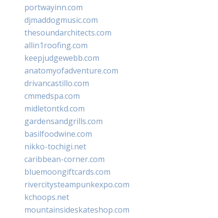
portwayinn.com
djmaddogmusic.com
thesoundarchitects.com
allin1roofing.com
keepjudgewebb.com
anatomyofadventure.com
drivancastillo.com
cmmedspa.com
midletontkd.com
gardensandgrills.com
basilfoodwine.com
nikko-tochigi.net
caribbean-corner.com
bluemoongiftcards.com
rivercitysteampunkexpo.com
kchoops.net
mountainsideskateshop.com