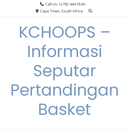
Skip
Call Us: +2782 444 YEAH
to
Cape Town, South Africa
content
KCHOOPS –
Informasi
Seputar
Pertandingan
Basket