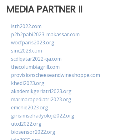
MEDIA PARTNER II
isth2022.com
p2b2pabi2023-makassar.com
wocfparis2023.org
sinc2023.com
scdlqatar2022-qa.com
thecolumbiagrill.com
provisionscheeseandwineshoppe.com
khedi2023.org
akademikgeriatri2023.org
marmarapediatri2023.org
emchie2023.org
girisimselradyoloji2022.org
utcd2022.org
biosensor2022.org