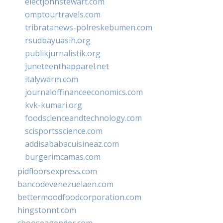
electjohnstewart.com
omptourtravels.com
tribratanews-polreskebumen.com
rsudbayuasih.org
publikjurnalistik.org
juneteenthapparel.net
italywarm.com
journaloffinanceeconomics.com
kvk-kumari.org
foodscienceandtechnology.com
scisportsscience.com
addisababacuisineaz.com
burgerimcamas.com
pidfloorsexpress.com
bancodevenezuelaen.com
bettermoodfoodcorporation.com
hingstonnt.com
chooseagender.com