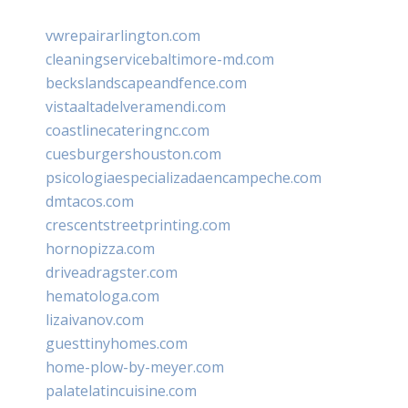
vwrepairarlington.com
cleaningservicebaltimore-md.com
beckslandscapeandfence.com
vistaaltadelveramendi.com
coastlinecateringnc.com
cuesburgershouston.com
psicologiaespecializadaencampeche.com
dmtacos.com
crescentstreetprinting.com
hornopizza.com
driveadragster.com
hematologa.com
lizaivanov.com
guesttinyhomes.com
home-plow-by-meyer.com
palatelatincuisine.com