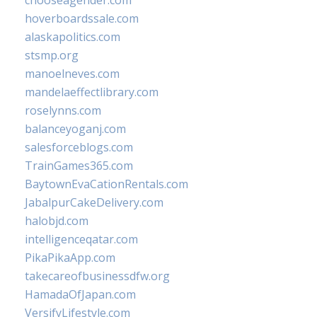
hoverboardssale.com
alaskapolitics.com
stsmp.org
manoelneves.com
mandelaeffectlibrary.com
roselynns.com
balanceyoganj.com
salesforceblogs.com
TrainGames365.com
BaytownEvaCationRentals.com
JabalpurCakeDelivery.com
halobjd.com
intelligenceqatar.com
PikaPikaApp.com
takecareofbusinessdfw.org
HamadaOfJapan.com
VersifyLifestyle.com