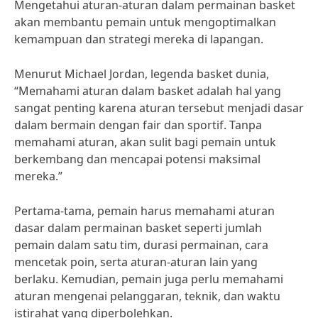
Mengetahui aturan-aturan dalam permainan basket
akan membantu pemain untuk mengoptimalkan
kemampuan dan strategi mereka di lapangan.
Menurut Michael Jordan, legenda basket dunia,
“Memahami aturan dalam basket adalah hal yang
sangat penting karena aturan tersebut menjadi dasar
dalam bermain dengan fair dan sportif. Tanpa
memahami aturan, akan sulit bagi pemain untuk
berkembang dan mencapai potensi maksimal
mereka.”
Pertama-tama, pemain harus memahami aturan
dasar dalam permainan basket seperti jumlah
pemain dalam satu tim, durasi permainan, cara
mencetak poin, serta aturan-aturan lain yang
berlaku. Kemudian, pemain juga perlu memahami
aturan mengenai pelanggaran, teknik, dan waktu
istirahat yang diperbolehkan.