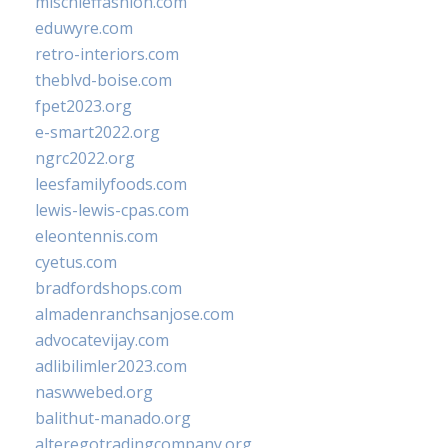
mischieffashion.com
eduwyre.com
retro-interiors.com
theblvd-boise.com
fpet2023.org
e-smart2022.org
ngrc2022.org
leesfamilyfoods.com
lewis-lewis-cpas.com
eleontennis.com
cyetus.com
bradfordshops.com
almadenranchsanjose.com
advocatevijay.com
adlibilimler2023.com
naswwebed.org
balithut-manado.org
alteregotradingcompany.org