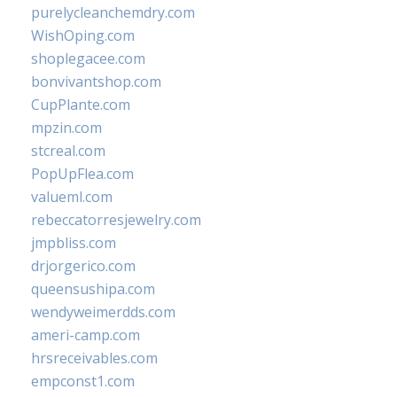
purelycleanchemdry.com
WishOping.com
shoplegacee.com
bonvivantshop.com
CupPlante.com
mpzin.com
stcreal.com
PopUpFlea.com
valueml.com
rebeccatorresjewelry.com
jmpbliss.com
drjorgerico.com
queensushipa.com
wendyweimerdds.com
ameri-camp.com
hrsreceivables.com
empconst1.com