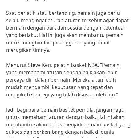
Saat berlatih atau bertanding, pemain juga perlu
selalu mengingat aturan-aturan tersebut agar dapat
bermain dengan baik dan sesuai dengan ketentuan
yang berlaku. Hal ini juga akan membantu pemain
untuk menghindari pelanggaran yang dapat
merugikan timnya.
Menurut Steve Kerr, pelatih basket NBA, “Pemain
yang memahami aturan dengan baik akan lebih
percaya diri dalam bermain. Mereka akan lebih
mudah mengambil keputusan yang tepat dan
mengikuti strategi yang telah disusun oleh tim.”
Jadi, bagi para pemain basket pemula, jangan ragu
untuk memahami aturan dengan baik. Hal ini akan
membantu kalian untuk menjadi pemain basket yang
sukses dan berkembang dengan baik di dunia