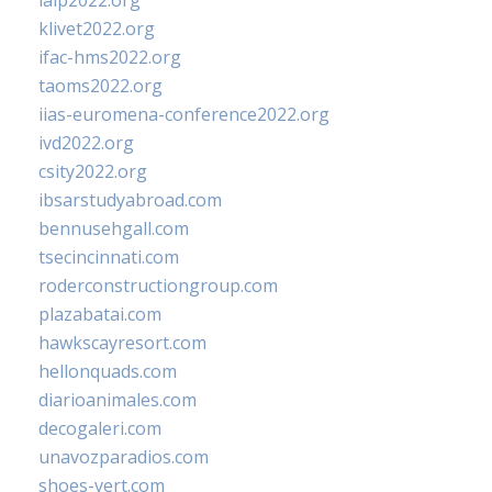
ialp2022.org
klivet2022.org
ifac-hms2022.org
taoms2022.org
iias-euromena-conference2022.org
ivd2022.org
csity2022.org
ibsarstudyabroad.com
bennusehgall.com
tsecincinnati.com
roderconstructiongroup.com
plazabatai.com
hawkscayresort.com
hellonquads.com
diarioanimales.com
decogaleri.com
unavozparadios.com
shoes-vert.com