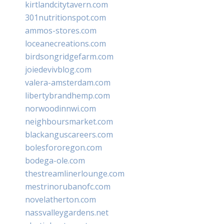
kirtlandcitytavern.com
301nutritionspot.com
ammos-stores.com
loceanecreations.com
birdsongridgefarm.com
joiedevivblog.com
valera-amsterdam.com
libertybrandhemp.com
norwoodinnwi.com
neighboursmarket.com
blackanguscareers.com
bolesfororegon.com
bodega-ole.com
thestreamlinerlounge.com
mestrinorubanofc.com
novelatherton.com
nassvalleygardens.net