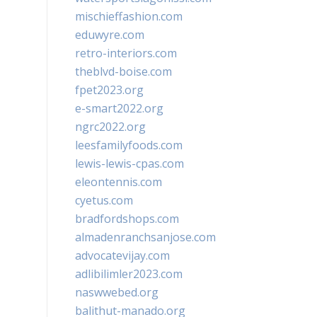
mischieffashion.com
eduwyre.com
retro-interiors.com
theblvd-boise.com
fpet2023.org
e-smart2022.org
ngrc2022.org
leesfamilyfoods.com
lewis-lewis-cpas.com
eleontennis.com
cyetus.com
bradfordshops.com
almadenranchsanjose.com
advocatevijay.com
adlibilimler2023.com
naswwebed.org
balithut-manado.org