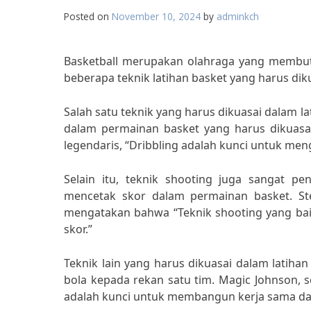
Posted on
November 10, 2024
by
adminkch
Basketball merupakan olahraga yang membutu
beberapa teknik latihan basket yang harus dik
Salah satu teknik yang harus dikuasai dalam l
dalam permainan basket yang harus dikuasa
legendaris, “Dribbling adalah kunci untuk m
Selain itu, teknik shooting juga sangat p
mencetak skor dalam permainan basket. S
mengatakan bahwa “Teknik shooting yang bai
skor.”
Teknik lain yang harus dikuasai dalam latiha
bola kepada rekan satu tim. Magic Johnson,
adalah kunci untuk membangun kerja sama d