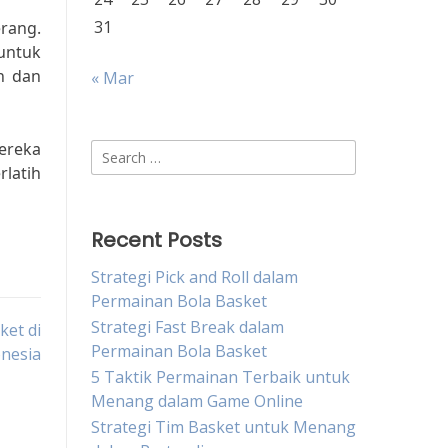
31
rang.
untuk
n dan
« Mar
ereka
Search
rlatih
for:
Recent Posts
Strategi Pick and Roll dalam
Permainan Bola Basket
Strategi Fast Break dalam
ket di
Permainan Bola Basket
nesia
5 Taktik Permainan Terbaik untuk
Menang dalam Game Online
Strategi Tim Basket untuk Menang