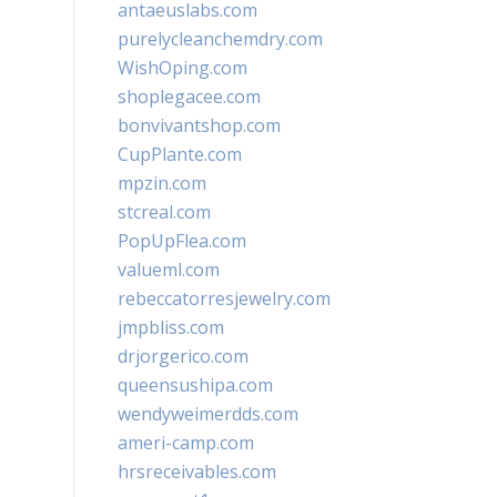
antaeuslabs.com
purelycleanchemdry.com
WishOping.com
shoplegacee.com
bonvivantshop.com
CupPlante.com
mpzin.com
stcreal.com
PopUpFlea.com
valueml.com
rebeccatorresjewelry.com
jmpbliss.com
drjorgerico.com
queensushipa.com
wendyweimerdds.com
ameri-camp.com
hrsreceivables.com