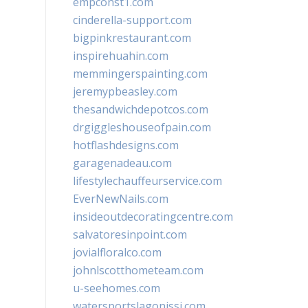
empconst1.com
cinderella-support.com
bigpinkrestaurant.com
inspirehuahin.com
memmingerspainting.com
jeremypbeasley.com
thesandwichdepotcos.com
drgiggleshouseofpain.com
hotflashdesigns.com
garagenadeau.com
lifestylechauffeurservice.com
EverNewNails.com
insideoutdecoratingcentre.com
salvatoresinpoint.com
jovialfloralco.com
johnlscotthometeam.com
u-seehomes.com
watersportslagonissi.com