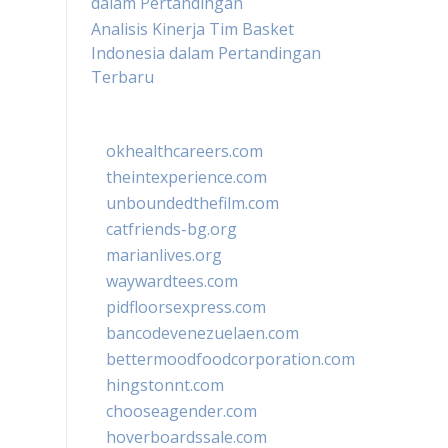
dalam Pertandingan
Analisis Kinerja Tim Basket
Indonesia dalam Pertandingan
Terbaru
okhealthcareers.com
theintexperience.com
unboundedthefilm.com
catfriends-bg.org
marianlives.org
waywardtees.com
pidfloorsexpress.com
bancodevenezuelaen.com
bettermoodfoodcorporation.com
hingstonnt.com
chooseagender.com
hoverboardssale.com