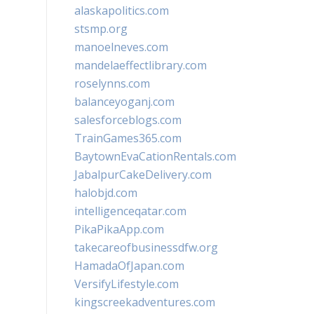
alaskapolitics.com
stsmp.org
manoelneves.com
mandelaeffectlibrary.com
roselynns.com
balanceyoganj.com
salesforceblogs.com
TrainGames365.com
BaytownEvaCationRentals.com
JabalpurCakeDelivery.com
halobjd.com
intelligenceqatar.com
PikaPikaApp.com
takecareofbusinessdfw.org
HamadaOfJapan.com
VersifyLifestyle.com
kingscreekadventures.com