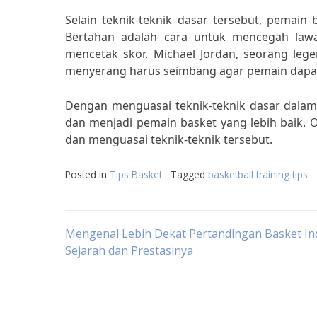
Selain teknik-teknik dasar tersebut, pemai
Bertahan adalah cara untuk mencegah law
mencetak skor. Michael Jordan, seorang le
menyerang harus seimbang agar pemain dapat
Dengan menguasai teknik-teknik dasar dalam
dan menjadi pemain basket yang lebih baik. Ol
dan menguasai teknik-teknik tersebut.
Posted in
Tips Basket
Tagged
basketball training tips
Post
Mengenal Lebih Dekat Pertandingan Basket In
Sejarah dan Prestasinya
navigation