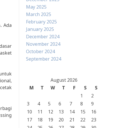
May 2025
March 2025
February 2025
. Ada
January 2025
December 2024
November 2024
 dasar
October 2024
asket
September 2024
untuk
August 2026
onal,
cetak
M
T
W
T
F
S
S
1
2
3
4
5
6
7
8
9
erbagi
10
11
12
13
14
15
16
ssing
17
18
19
20
21
22
23
24
25
26
27
28
29
30